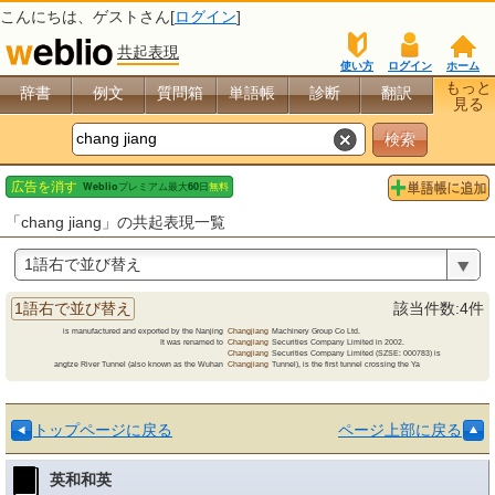
こんにちは、
ゲスト
さん[
ログイン
]
共起表現
使い方
ログイン
ホーム
もっと
辞書
例文
質問箱
単語帳
診断
翻訳
見る
「chang jiang」の共起表現一覧
1語右で並び替え
1語右で並び替え
該当件数:4件
is manufactured and exported by the Nanjing
Changjiang
Machinery
Group Co Ltd.
It was renamed to
Changjiang
Securities
Company Limited in 2002.
Changjiang
Securities
Company Limited (SZSE: 000783) is
angtze River Tunnel (also known as the Wuhan
Changjiang
Tunnel),
is the first tunnel crossing the Ya
トップページに戻る
ページ上部に戻る
英和和英