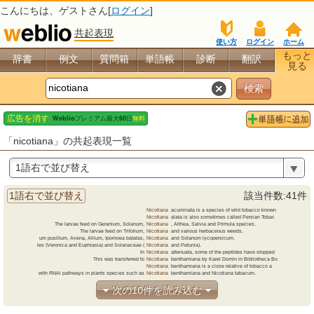
こんにちは、
ゲスト
さん[
ログイン
]
共起表現
使い方
ログイン
ホーム
もっと
辞書
例文
質問箱
単語帳
診断
翻訳
見る
「nicotiana」の共起表現一覧
1語右で並び替え
1語右で並び替え
該当件数:41件
Nicotiana
acuminata
is a species of wild tobacco known
Nicotiana
alata
is also sometimes called Persian Tobac
The larvae feed on Geranium, Solanum,
Nicotiana
,
Althea,
Salvia and Primula species.
The larvae feed on Trifolium,
Nicotiana
and
various herbaceous weeds.
um pusillum, Avena, Allium, Ipomoea batatas,
Nicotiana
and
Solanum lycopersicum.
les (Veronica and Euphrasia) and Solanaceae (
Nicotiana
and
Petunia).
In
Nicotiana
attenuata,
some of the peptides have stopped
This was transferred to
Nicotiana
benthamiana
by Karel Domin in Bibliotheca Bo
Nicotiana
benthamiana
is a close relative of tobacco a
with RNAi pathways in plants species such as
Nicotiana
benthamiana
and Nicotiana tabacum.
次の10件を読み込む