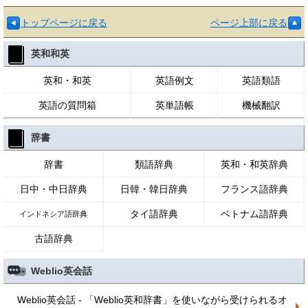
トップページに戻る
ページ上部に戻る
英和和英
英和・和英
英語例文
英語類語
英語の質問箱
英単語帳
機械翻訳
辞書
辞書
類語辞典
英和・和英辞典
日中・中日辞典
日韓・韓日辞典
フランス語辞典
タイ語辞典
ベトナム語辞典
インドネシア語辞典
古語辞典
Weblio英会話
Weblio英会話 - 「Weblio英和辞書」を使いながら受けられるオ