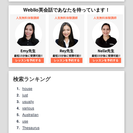
Weblio英会話であなたを待っています！
検索ランキング
1.
house
2.
just
3.
usually
4.
various
5.
Australian
6.
use
7.
Thesaurus