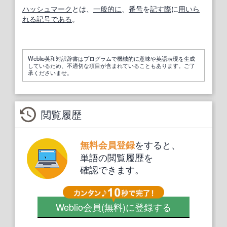
ハッシュマーク
とは、
一般的に
、
番号
を
記す
際
に
用いら
れる
記号
である
。
Weblio英和対訳辞書はプログラムで機械的に意味や英語表現を生成
しているため、不適切な項目が含まれていることもあります。ご了
承くださいませ。
閲覧履歴
をすると、
無料会員登録
単語の閲覧履歴を
確認できます。
Weblio会員
(無料)
に登録する