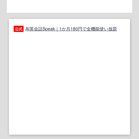
AI英会話Speak｜1か月180円で全機能使い放題
公式