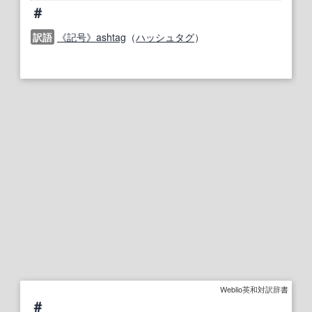
＃
訳語
《記号》ashtag
（
ハッシュタグ
）
Weblio英和対訳辞書
＃