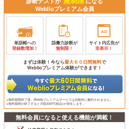
無制限
診断テストが
になる
Weblioプレミアム会員
単語帳への
語彙力診断が
サイト内広告が
登録数増加！
無制限！
非表示！
まずは体験！今なら
最大６０日間無料
で
Weblioプレミアム体験ができます！
※無料期間終了後、Weblioプレミアムサービスは自動的に解約されません。
※無料期間が終了すると月額330円(税込)が発生します。
無料会員になると使える機能が満載！