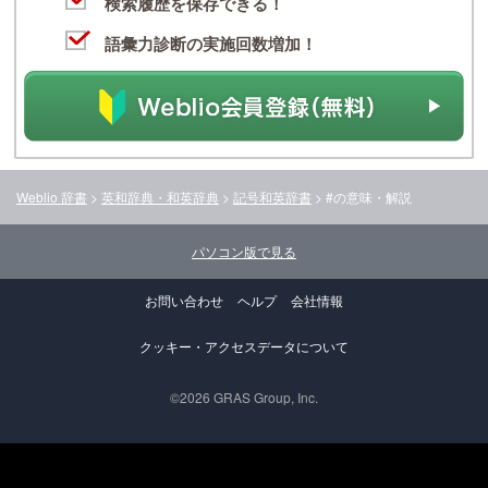
検索履歴を保存できる！
語彙力診断の実施回数増加！
Weblio 辞書
>
英和辞典・和英辞典
>
記号和英辞書
>
#
の意味・解説
パソコン版で見る
お問い合わせ
ヘルプ
会社情報
クッキー・アクセスデータについて
©2026 GRAS Group, Inc.