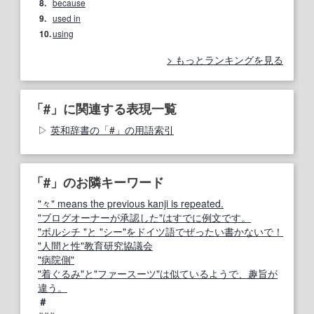
8.
because
9.
used in
10.
using
もっとランキングを見る
「#」に関連する表現一覧
英和辞書の「#」の用語索引
「#」のお隣キーワード
"々" means the previous kanji is repeated.
"ブログオーナーが承認した"はすでに例文です。
"ボルシチ "と "シー"をドイツ語でぜったい書かないで！
"人間と性"教育研究協議会
"病院側"
"着ぐるみ"と"ファースーツ"は似ているようで、趣旨が
違う。
＃