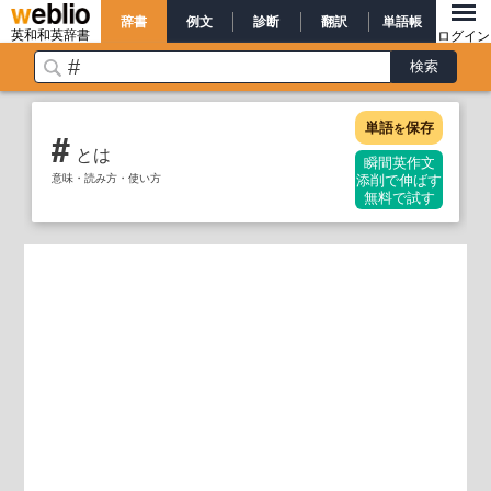
辞書
例文
診断
翻訳
単語帳
英和和英辞書
ログイン
単語
保存
を
#
とは
瞬間英作文
意味・読み方・使い方
添削で伸ばす
無料で試す