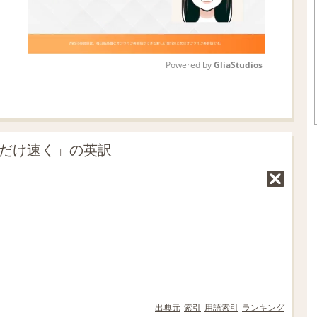
Powered by 
GliaStudios
M
u
t
るだけ速く」の英訳
e
出典元
索引
用語索引
ランキング