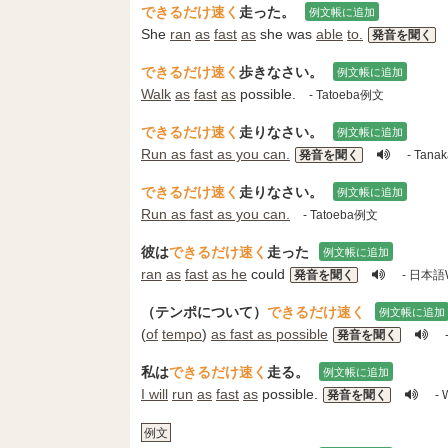
できるだけ速く
走った。
例文帳に追加
She
ran
as
fast
as
she was
able
to.
発音を聞く
できるだけ速く
歩きなさい。
例文帳に追加
Walk
as
fast
as
possible.
- Tatoeba例文
できるだけ速く
走りなさい。
例文帳に追加
Run as fast as you can.
発音を聞く
- Tanak
できるだけ速く
走りなさい。
例文帳に追加
Run as fast as you can.
- Tatoeba例文
彼は
できるだけ速く
走った
例文帳に追加
ran
as
fast
as he
could
発音を聞く
- 日本語W
（テンポについて）
できるだけ速く
例文帳に追加
(
of
tempo
)
as fast as possible
発音を聞く
私は
できるだけ速く
走る。
例文帳に追加
I will
run
as
fast
as
possible.
発音を聞く
- 
例文