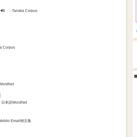
- Tanaka Corpus
a Corpus
ordNet
- 日本語WordNet
Weblio Email例文集