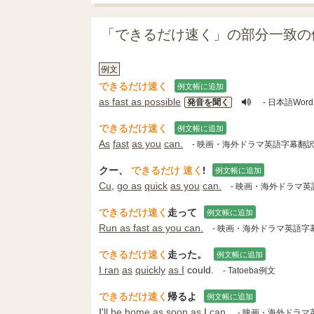
「できるだけ速く」の部分一致の
例文
できるだけ速く
例文帳に追加
as fast as possible
発音を聞く
- 日本語Word
できるだけ速く
例文帳に追加
As
fast
as you
can.
- 映画・海外ドラマ英語字幕翻
クー、
できるだけ
速く
!
例文帳に追加
Cu
,
go as
quick
as you
can.
- 映画・海外ドラマ
できるだけ速く
走って
例文帳に追加
Run as fast as you can.
- 映画・海外ドラマ英語字
できるだけ速く
走った。
例文帳に追加
I ran
as
quickly
as I
could.
- Tatoeba例文
できるだけ速く
帰るよ
例文帳に追加
I'
ll
be home
as soon as
I
can.
- 映画・海外ドラ