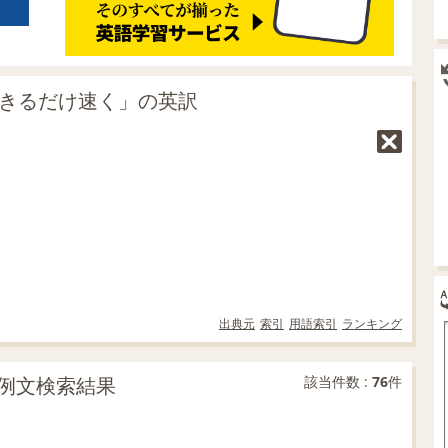
できるだけ速く」の英訳
出典元
索引
用語索引
ランキング
例文検索結果
該当件数 :
76
件