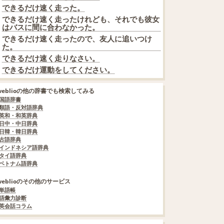
できるだけ速く走った。
できるだけ速く走ったけれども、それでも彼女
はバスに間に合わなかった。
できるだけ速く走ったので、友人に追いつけ
た。
できるだけ速く走りなさい。
できるだけ運動をしてください。
weblioの他の辞書でも検索してみる
国語辞書
類語・反対語辞典
英和・和英辞典
日中・中日辞典
日韓・韓日辞典
古語辞典
インドネシア語辞典
タイ語辞典
ベトナム語辞典
weblioのその他のサービス
単語帳
語彙力診断
英会話コラム