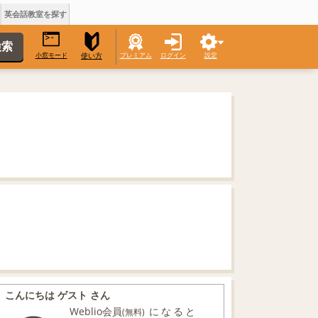
英会話教室を探す
小窓モード
プレミアム
ログイン
設定
使い方
こんにちは ゲスト さん
Weblio会員
になると
(無料)