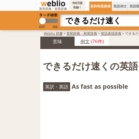
506万語
英和和英辞典
英語例文
英語
収録！
英和辞典・和英辞典
Weblio 辞書
>
英和辞典・和英辞典
>
英語表現辞典
>
できるだ
意味
例文
(76件)
できるだけ速くの英語
As fast as possible
英訳・英語