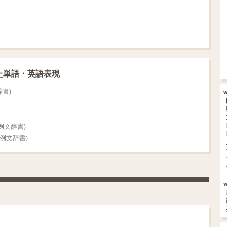
た単語・英語表現
書)
例文辞書)
例文辞書)