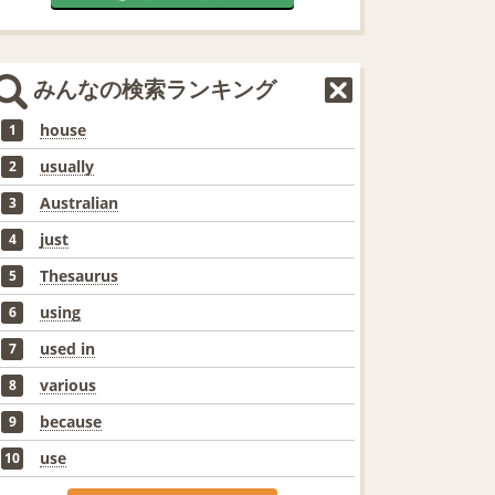
みんなの検索ランキング
house
1
usually
2
Australian
3
just
4
Thesaurus
5
using
6
used in
7
various
8
because
9
use
10