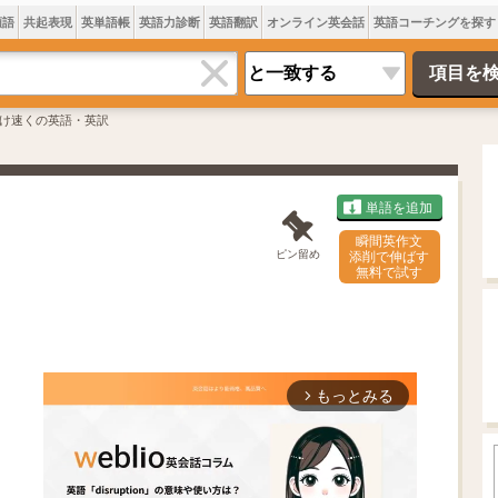
類語
共起表現
英単語帳
英語力診断
英語翻訳
オンライン英会話
英語コーチングを探す
け速くの英語・英訳
単語を追加
瞬間英作文
ピン留め
添削で伸ばす
無料で試す
もっとみる
arrow_forward_ios