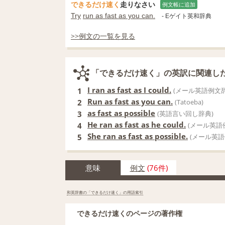
できるだけ速く
走りなさい
例文帳に追加
Try
run as fast as you can.
- Eゲイト英和辞典
>>例文の一覧を見る
「できるだけ速く」の英訳に関連し
I ran as fast as I could.
1
(メール英語例文辞
Run as fast as you can.
2
(Tatoeba)
as fast as possible
3
(英語言い回し辞典)
He ran as fast as he could.
4
(メール英語
She ran as fast as possible.
5
(メール英語
意味
例文
(76件)
和英辞書の「できるだけ速く」の用語索引
できるだけ速くのページの著作権