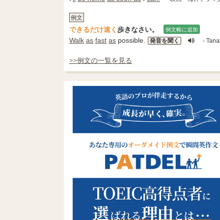
例文
できるだけ速く
歩きなさい。
例文帳に追加
Walk
as
fast
as
possible.
発音を聞く
- Tana
>>例文の一覧を見る