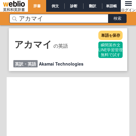
辞書
例文
診断
翻訳
単語帳
英和和英辞書
ログイン
単語
保存
を
アカマイ
の英語
瞬間英作文
LINE学習管理
無料で試す
英訳・英語
Akamai Technologies