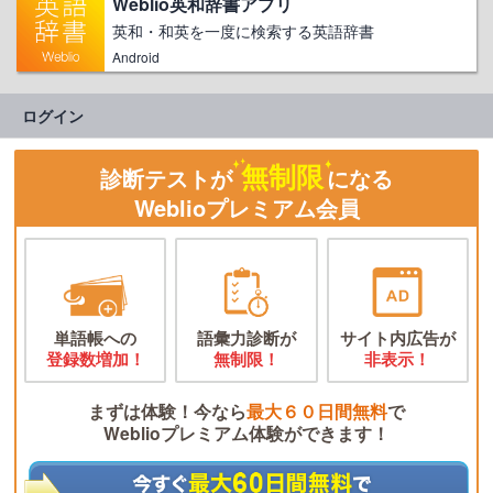
Weblio英和辞書アプリ
英和・和英を一度に検索する英語辞書
Android
ログイン
無制限
診断テストが
になる
Weblioプレミアム会員
単語帳への
語彙力診断が
サイト内広告が
登録数増加！
無制限！
非表示！
まずは体験！今なら
最大６０日間無料
で
Weblioプレミアム体験ができます！