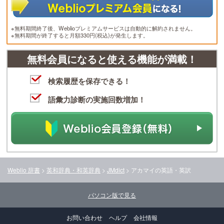
※無料期間終了後、Weblioプレミアムサービスは自動的に解約されません。
※無料期間が終了すると月額330円(税込)が発生します。
無料会員になると使える機能が満載！
検索履歴を保存できる！
語彙力診断の実施回数増加！
Weblio 辞書
>
英和辞典・和英辞典
>
JMdict
>
アカマイ
の英語・英訳
パソコン版で見る
お問い合わせ
ヘルプ
会社情報