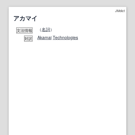
JMdict
アカマイ
（
名詞
）
文法情報
Akamai
Technologies
対訳