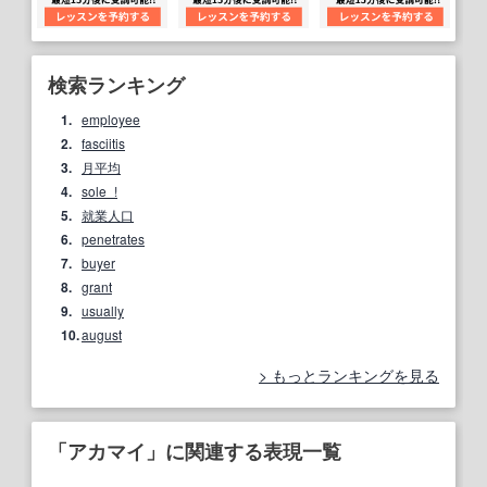
検索ランキング
1.
employee
2.
fasciitis
3.
月平均
4.
sole_!
5.
就業人口
6.
penetrates
7.
buyer
8.
grant
9.
usually
10.
august
もっとランキングを見る
「アカマイ」に関連する表現一覧