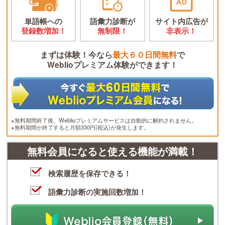
単語帳への
語彙力診断が
サイト内広告が
登録数増加！
無制限！
非表示！
まずは体験！今なら
最大６０日間無料
で
Weblioプレミアム体験ができます！
※無料期間終了後、Weblioプレミアムサービスは自動的に解約されません。
※無料期間が終了すると月額330円(税込)が発生します。
無料会員になると使える機能が満載！
検索履歴を保存できる！
語彙力診断の実施回数増加！