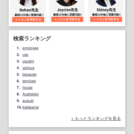
検索ランキング
1.
employee
2.
use
3.
usually
4.
various
5.
because
6.
services
7.
house
8.
Australian
9.
august
10.
Katakame
もっとランキングを見る