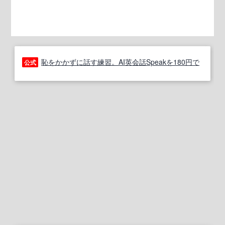
恥をかかずに話す練習。AI英会話Speakを180円で
公式