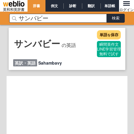
辞書
例文
診断
翻訳
単語帳
英和和英辞書
ログイン
単語
保存
を
サンバビー
の英語
瞬間英作文
LINE学習管理
無料で試す
英訳・英語
Sahambavy