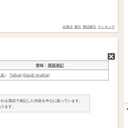
出典元
索引
用語索引
ランキング
意味・
英語表記
地名
）
Tabuk
(
Saudi Arabia
)
類とそれを英語で表記した内容を中心に扱っています。
あります。