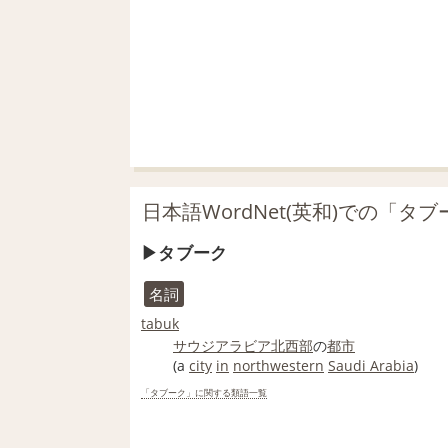
日本語WordNet(英和)での「タ
タブーク
名詞
tabuk
サウジアラビア
北西部
の
都市
(a
city
in
northwestern
Saudi Arabia
)
「タブーク」に関する類語一覧