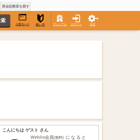
英会話教室を探す
小窓モード
プレミアム
ログイン
設定
使い方
こんにちは ゲスト さん
Weblio会員
になると
(無料)