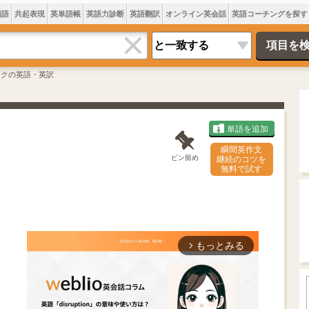
類語
共起表現
英単語帳
英語力診断
英語翻訳
オンライン英会話
英語コーチングを探す
ークの英語・英訳
単語を追加
瞬間英作文
ピン留め
継続のコツを
無料で試す
もっとみる
arrow_forward_ios