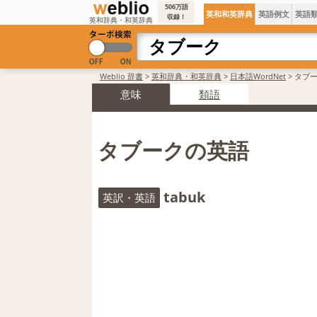
506万語
英和和英辞典
英語例文
英語
収録！
英和辞典・和英辞典
Weblio 辞書
>
英和辞典・和英辞典
>
日本語WordNet
>
タブ
意味
類語
タブークの英語
tabuk
英訳・英語