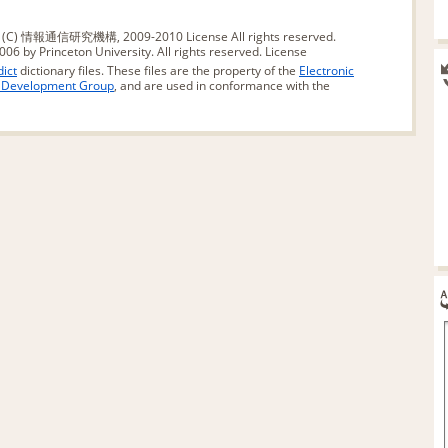
版 (C) 情報通信研究機構, 2009-2010
License
All rights reserved.
06 by Princeton University. All rights reserved.
License
ict
dictionary files. These files are the property of the
Electronic
d Development Group
, and are used in conformance with the