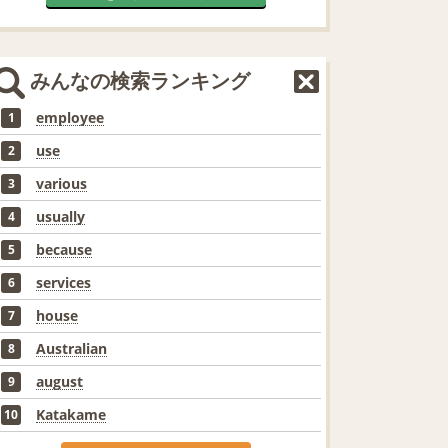
みんなの検索ランキング
employee
1
use
2
various
3
usually
4
because
5
services
6
house
7
Australian
8
august
9
Katakame
10