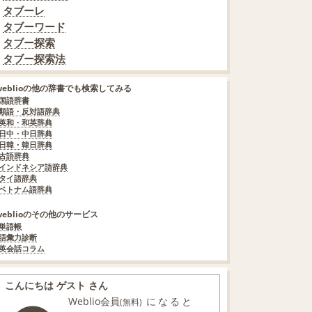
タブーレ
タブーワード
タブー探索
タブー探索法
weblioの他の辞書でも検索してみる
国語辞書
類語・反対語辞典
英和・和英辞典
日中・中日辞典
日韓・韓日辞典
古語辞典
インドネシア語辞典
タイ語辞典
ベトナム語辞典
weblioのその他のサービス
単語帳
語彙力診断
英会話コラム
こんにちは ゲスト さん
Weblio会員
になると
(無料)