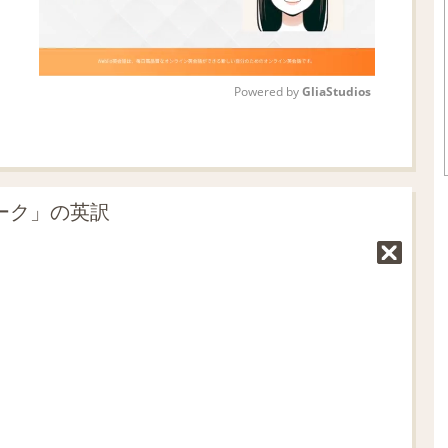
Powered by 
GliaStudios
M
u
t
ブーク」の英訳
e