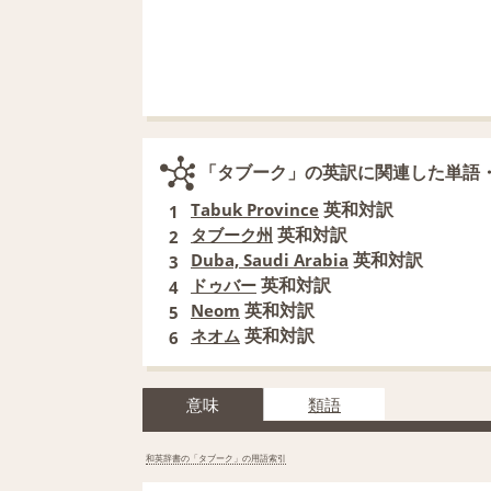
「タブーク」の英訳に関連した単語
英和対訳
Tabuk Province
1
英和対訳
タブーク州
2
英和対訳
Duba, Saudi Arabia
3
英和対訳
ドゥバー
4
英和対訳
Neom
5
英和対訳
ネオム
6
意味
類語
和英辞書の「タブーク」の用語索引