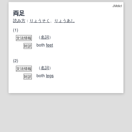
JMdict
両足
読み方
：
りょうそく
、
りょうあし
(1)
（
名詞
）
文法情報
both
feet
対訳
(2)
（
名詞
）
文法情報
both
legs
対訳