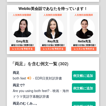
Weblio英会話であなたを待っています！
「両足」を含む例文一覧 (302)
両足
例文帳に追加
both feet
- EDR日英対訳辞書
両足
で?
例文帳に追加
Are you using both feet?
- 映画・海外
ドラマ英語字幕翻訳辞書
両足
のむくみ...。