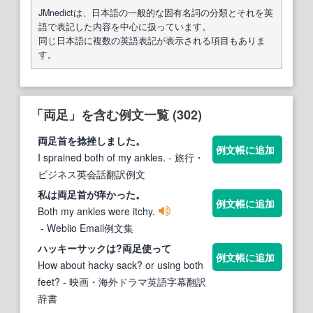
JMnedictは、日本語の一般的な固有名詞の分類とそれを英
語で表記した内容を中心に扱っています。
同じ日本語に複数の英語表記が表示される項目もありま
す。
「両足」を含む例文一覧 (302)
両足
首を捻挫しました。
例文帳に追加
I sprained both of my ankles.
- 旅行・
ビジネス英会話翻訳例文
私は
両足
首が痒かった。
例文帳に追加
Both my ankles were itchy.
- Weblio Email例文集
ハッキーサックは?
両足
使って
例文帳に追加
How about hacky sack? or using both
feet?
- 映画・海外ドラマ英語字幕翻訳
辞書