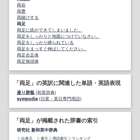
両谷
両豊
両賭けする
両足
両足に痣ができてしまいました。
両足をしっかりと地面につけていなさい。
両足をしっかり縛られている
両足をまっすぐ伸ばしてください。
両足合足体
両足無頭体
「両足」の英訳に関連した単語・英語表現
座り胼胝
(和英辞典)
sympodia
(日英・英日専門用語)
「両足」が掲載された辞書の索引
研究社 新和英中辞典
出典元
索引
用語索引
ランキング