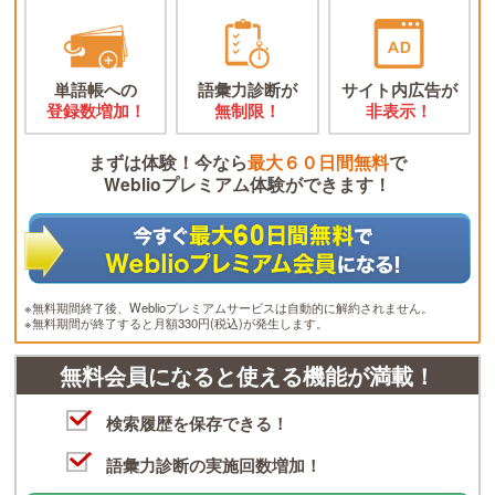
単語帳への
語彙力診断が
サイト内広告が
登録数増加！
無制限！
非表示！
まずは体験！今なら
最大６０日間無料
で
Weblioプレミアム体験ができます！
※無料期間終了後、Weblioプレミアムサービスは自動的に解約されません。
※無料期間が終了すると月額330円(税込)が発生します。
無料会員になると使える機能が満載！
検索履歴を保存できる！
語彙力診断の実施回数増加！