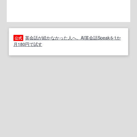
英会話が続かなかった人へ。AI英会話Speakを1か
公式
月180円で試す