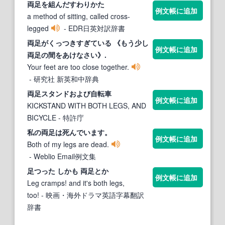
両足
を組んだすわりかた
例文帳に追加
a method of sitting, called cross-
legged
- EDR日英対訳辞書
両足
がくっつきすぎている 《もう少し
例文帳に追加
両足
の間をあけなさい》.
Your feet are too close together.
- 研究社 新英和中辞典
両足
スタンドおよび自転車
例文帳に追加
KICKSTAND WITH BOTH LEGS, AND
BICYCLE
- 特許庁
私の
両足
は死んでいます。
例文帳に追加
Both of my legs are dead.
- Weblio Email例文集
足つった しかも
両足
とか
例文帳に追加
Leg cramps! and it's both legs,
too!
- 映画・海外ドラマ英語字幕翻訳
辞書