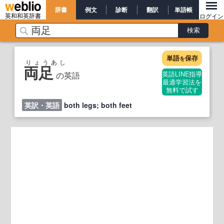
辞書
例文
診断
翻訳
単語帳
英和和英辞書
ログイン
単語
保存
を
りょうあし
両足
の英語
英語LINE指導
最適学習法を
無料で試す
英訳・英語
both legs; both feet