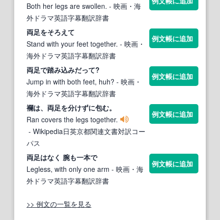
例文帳に追加
Both her legs are swollen.
- 映画・海
外ドラマ英語字幕翻訳辞書
両足
をそろえて
例文帳に追加
Stand with your feet together.
- 映画・
海外ドラマ英語字幕翻訳辞書
両足
で踏み込みだって?
例文帳に追加
Jump in with both feet, huh?
- 映画・
海外ドラマ英語字幕翻訳辞書
襴は、
両足
を分けずに包む。
例文帳に追加
Ran covers the legs together.
- Wikipedia日英京都関連文書対訳コー
パス
両足
はなく 腕も一本で
例文帳に追加
Legless, with only one arm
- 映画・海
外ドラマ英語字幕翻訳辞書
>> 例文の一覧を見る