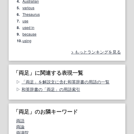
4.
Australian
5.
various
6.
Thesaurus
7.
use
8.
used in
9.
because
10.
using
もっとランキングを見る
「両足」に関連する表現一覧
「両足」を解説文に含む和英辞書の用語の一覧
和英辞書の「両足」の用語索引
「両足」のお隣キーワード
両語
両論
両議院