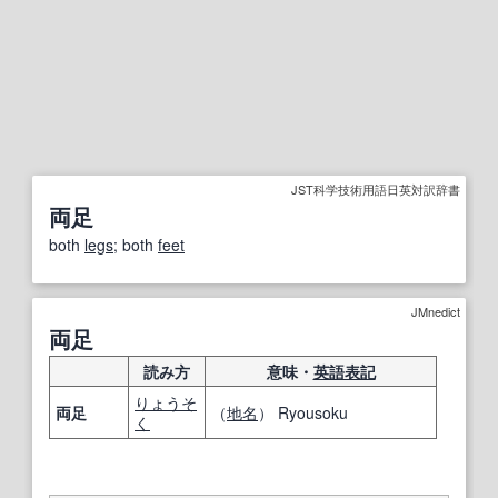
JST科学技術用語日英対訳辞書
両足
both
legs
; both
feet
JMnedict
両足
読み方
意味・
英語表記
りょうそ
両足
（
地名
） Ryousoku
く