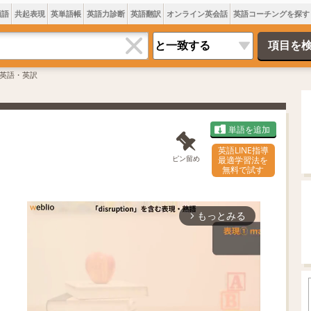
類語
共起表現
英単語帳
英語力診断
英語翻訳
オンライン英会話
英語コーチングを探す
英語・英訳
単語を追加
英語LINE指導
ピン留め
最適学習法を
無料で試す
もっとみる
arrow_forward_ios