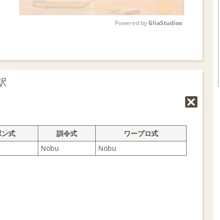
Powered by 
GliaStudios
M
u
t
訳
e
ボン式
訓令式
ワープロ式
Nobu
Nobu