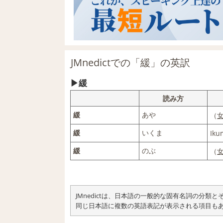
JMnedictでの「緩」の英訳
緩
読み方
緩
あや
（
緩
いくま
Iku
緩
のぶ
（
JMnedictは、日本語の一般的な固有名詞の分
同じ日本語に複数の英語表記が表示される項目も