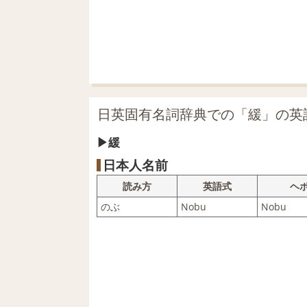
日英固有名詞辞典での「緩」の英
緩
日本人名前
読み方
英語式
ヘ
のぶ
Nobu
Nobu