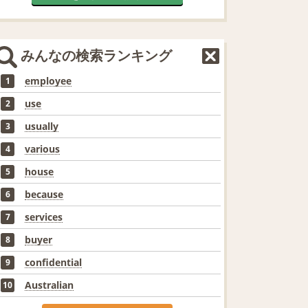
みんなの検索ランキング
employee
1
use
2
usually
3
various
4
house
5
because
6
services
7
buyer
8
confidential
9
Australian
10