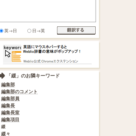
英→日
日→英
「緩」のお隣キーワード
編集部
編集部のコメント
編集部員
編集長
編集長室
編集項目
緩
緩々