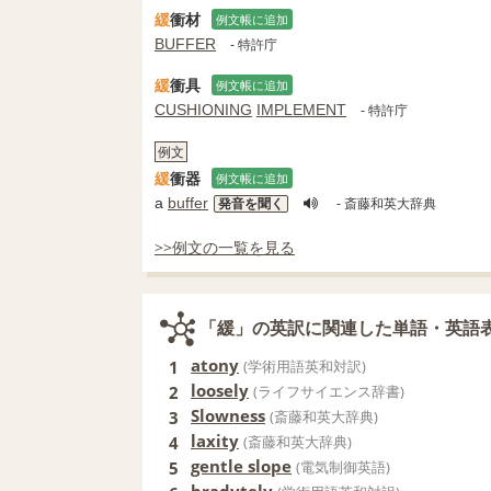
緩
衝材
例文帳に追加
BUFFER
- 特許庁
緩
衝具
例文帳に追加
CUSHIONING
IMPLEMENT
- 特許庁
例文
緩
衝器
例文帳に追加
a
buffer
発音を聞く
- 斎藤和英大辞典
>>例文の一覧を見る
「緩」の英訳に関連した単語・英語
atony
1
(学術用語英和対訳)
loosely
2
(ライフサイエンス辞書)
Slowness
3
(斎藤和英大辞典)
laxity
4
(斎藤和英大辞典)
gentle slope
5
(電気制御英語)