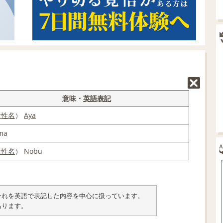
意味・
英語表記
女性名
）
Aya
ma
女性名
） Nobu
類とそれを英語で表記した内容を中心に扱っています。
あります。