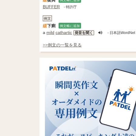
BUFFER
- 特許庁
例文
緩
下痢
例文帳に追加
a
mild
cathartic
発音を聞く
- 日本語WordNet
>>例文の一覧を見る