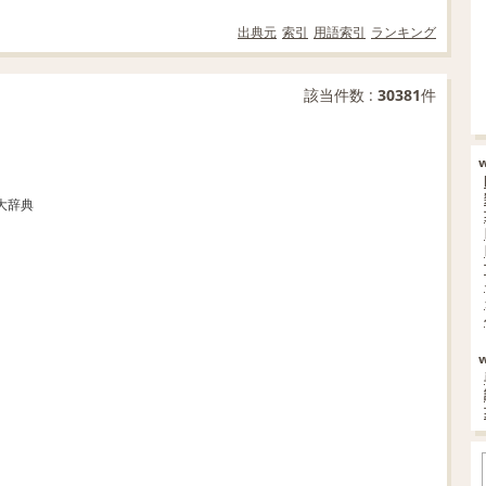
出典元
索引
用語索引
ランキング
該当件数 :
30381
件
大辞典