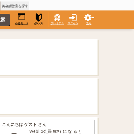
英会話教室を探す
小窓モード
プレミアム
ログイン
設定
使い方
こんにちは ゲスト さん
Weblio会員
になると
(無料)