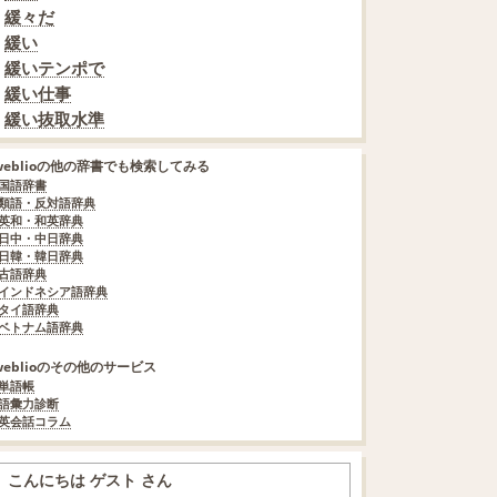
緩々だ
緩い
緩いテンポで
緩い仕事
緩い抜取水準
weblioの他の辞書でも検索してみる
国語辞書
類語・反対語辞典
英和・和英辞典
日中・中日辞典
日韓・韓日辞典
古語辞典
インドネシア語辞典
タイ語辞典
ベトナム語辞典
weblioのその他のサービス
単語帳
語彙力診断
英会話コラム
こんにちは ゲスト さん