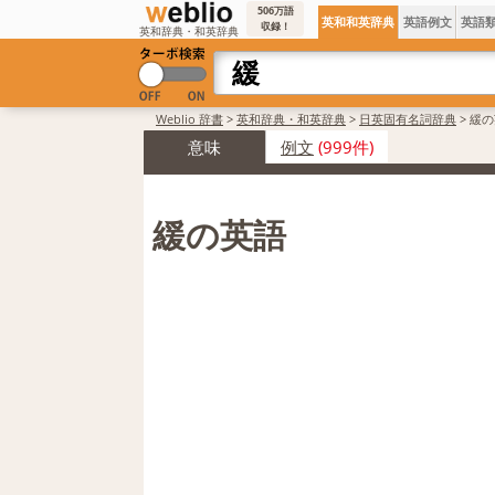
506万語
英和和英辞典
英語例文
英語
収録！
英和辞典・和英辞典
Weblio 辞書
>
英和辞典・和英辞典
>
日英固有名詞辞典
>
緩の
意味
例文
(999件)
緩の英語