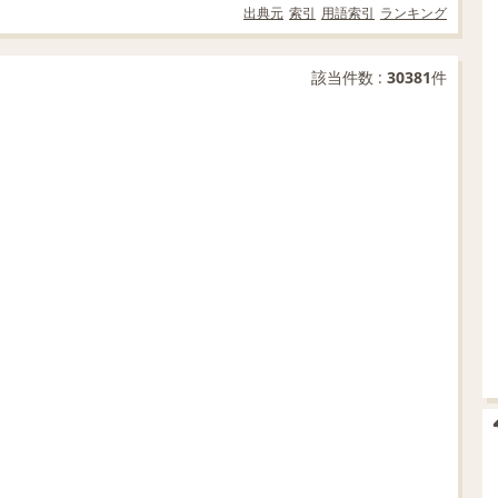
出典元
索引
用語索引
ランキング
該当件数 :
30381
件