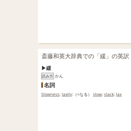
斎藤和英大辞典での「緩」の英訳
緩
かん
読み方
名詞
Slowness
;
laxity
:（=なる）
slow
;
slack
;
lax