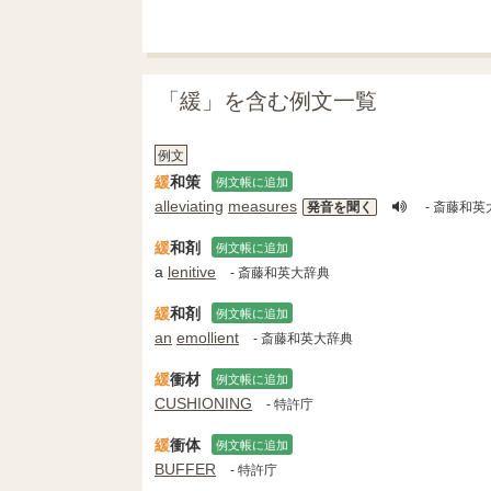
「緩」を含む例文一覧
例文
緩
和策
例文帳に追加
alleviating
measures
発音を聞く
- 斎藤和英
緩
和剤
例文帳に追加
a
lenitive
- 斎藤和英大辞典
緩
和剤
例文帳に追加
an
emollient
- 斎藤和英大辞典
緩
衝材
例文帳に追加
CUSHIONING
- 特許庁
緩
衝体
例文帳に追加
BUFFER
- 特許庁