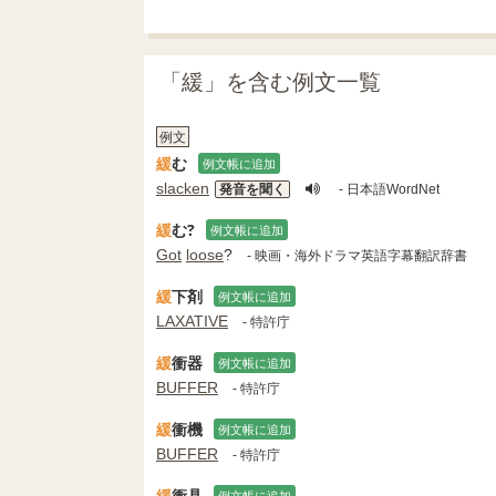
「緩」を含む例文一覧
例文
緩
む
例文帳に追加
slacken
発音を聞く
- 日本語WordNet
緩
む?
例文帳に追加
Got
loose
?
- 映画・海外ドラマ英語字幕翻訳辞書
緩
下剤
例文帳に追加
LAXATIVE
- 特許庁
緩
衝器
例文帳に追加
BUFFER
- 特許庁
緩
衝機
例文帳に追加
BUFFER
- 特許庁
緩
衝具
例文帳に追加