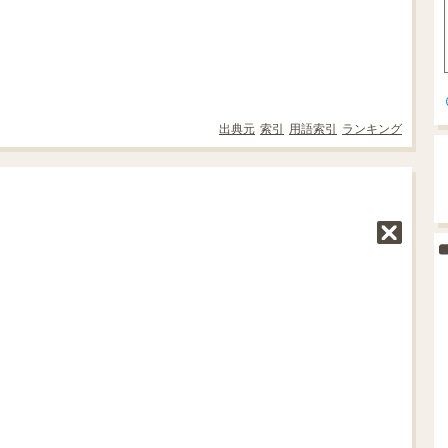
出典元
索引
用語索引
ランキング