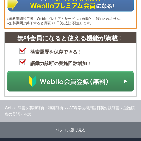
※無料期間終了後、Weblioプレミアムサービスは自動的に解約されません。
※無料期間が終了すると月額330円(税込)が発生します。
無料会員になると使える機能が満載！
検索履歴を保存できる！
語彙力診断の実施回数増加！
Weblio 辞書
>
英和辞典・和英辞典
>
JST科学技術用語日英対訳辞書
>
脳髄膜
炎
の英語・英訳
パソコン版で見る