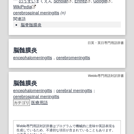
***
のうずい
まくえん
Scholar
,
Entrez
,
Google
,
WikiPedia
cerebrospinal meningitis
(n)
関連語
脳脊髄膜炎
日英・英日専門用語辞書
脳髄膜炎
encephalomeningitis
，
cerebromeningitis
Weblio専門用語対訳辞書
脳髄膜炎
encephalomeningitis
；
cerebral meningitis
；
cerebrospinal meningitis
医療用語
カテゴリ
Weblio専門用語対訳辞書はプログラムで機械的に意味や英語表現を
生成しているため、不適切な項目が含まれていることもあります。
ご了承くださいませ。