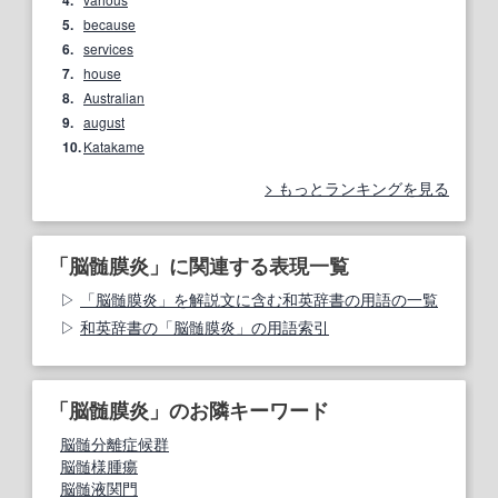
4.
5.
because
6.
services
7.
house
8.
Australian
9.
august
10.
Katakame
もっとランキングを見る
「脳髄膜炎」に関連する表現一覧
「脳髄膜炎」を解説文に含む和英辞書の用語の一覧
和英辞書の「脳髄膜炎」の用語索引
「脳髄膜炎」のお隣キーワード
脳髄分離症候群
脳髄様腫瘍
脳髄液関門