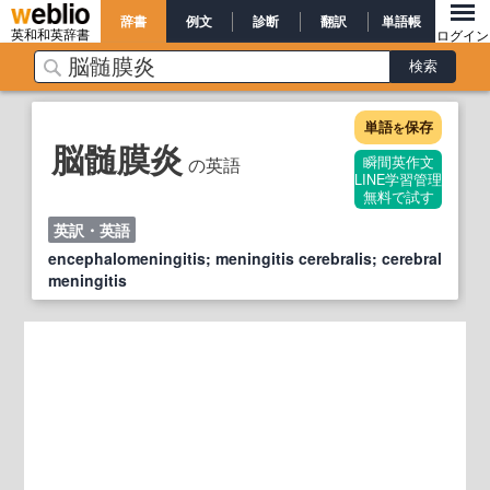
辞書
例文
診断
翻訳
単語帳
英和和英辞書
ログイン
単語
保存
を
脳髄膜炎
の英語
瞬間英作文
LINE学習管理
無料で試す
英訳・英語
encephalomeningitis; meningitis cerebralis; cerebral
meningitis