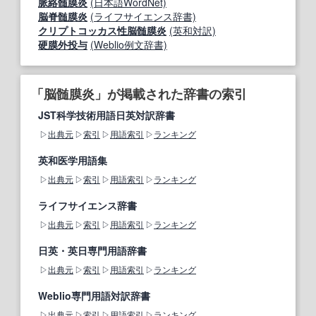
脈絡髄膜炎
(日本語WordNet)
脳脊髄膜炎
(ライフサイエンス辞書)
クリプトコッカス性脳髄膜炎
(英和対訳)
硬膜外投与
(Weblio例文辞書)
「脳髄膜炎」が掲載された辞書の索引
JST科学技術用語日英対訳辞書
出典元
索引
用語索引
ランキング
英和医学用語集
出典元
索引
用語索引
ランキング
ライフサイエンス辞書
出典元
索引
用語索引
ランキング
日英・英日専門用語辞書
出典元
索引
用語索引
ランキング
Weblio専門用語対訳辞書
出典元
索引
用語索引
ランキング