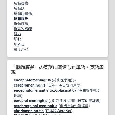
脳髄硬膜
脳髄膜
脳髄膜損傷
脳髄膜炎
脳髄膜瘤
脳高次機能
脹み
脹む
脹める
脹よかだ
「脳髄膜炎」の英訳に関連した単語・英語表
現
encephalomeningitis
(英和医学用語)
cerebromeningitis
(日英・英日専門用語)
encephalomenigitis toxoplasmatica
(英和寄生虫学
用語)
cerebral meningitis
(JST科学技術用語日英対訳辞書)
cerebrospinal meningitis
(専門用語対訳辞書)
choriomeningitis
(日本語WordNet)