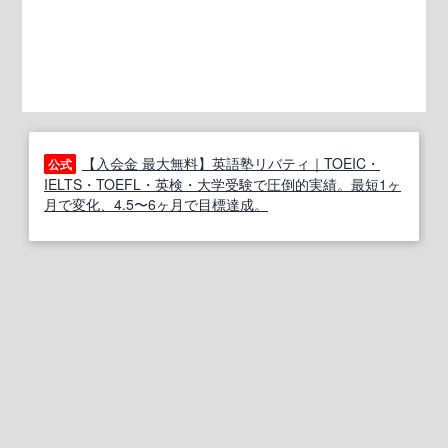
【入会金 最大無料】英語塾リバティ｜TOEIC・
公式
IELTS・TOEFL・英検・大学受験で圧倒的実績。最短1ヶ
月で変化、4.5〜6ヶ月で目標達成。