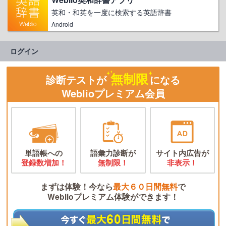
英和・和英を一度に検索する英語辞書
Android
ログイン
無制限
診断テストが
になる
Weblioプレミアム会員
単語帳への
語彙力診断が
サイト内広告が
登録数増加！
無制限！
非表示！
まずは体験！今なら
最大６０日間無料
で
Weblioプレミアム体験ができます！