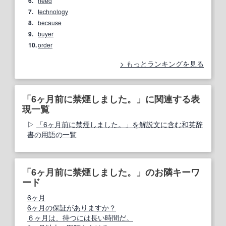
6.
need
7.
technology
8.
because
9.
buyer
10.
order
もっとランキングを見る
「6ヶ月前に禁煙しました。」に関連する表
現一覧
「6ヶ月前に禁煙しました。」を解説文に含む和英辞
書の用語の一覧
「6ヶ月前に禁煙しました。」のお隣キーワ
ード
6ヶ月
6ヶ月の保証がありますか？
６ヶ月は、待つには長い時間だ。