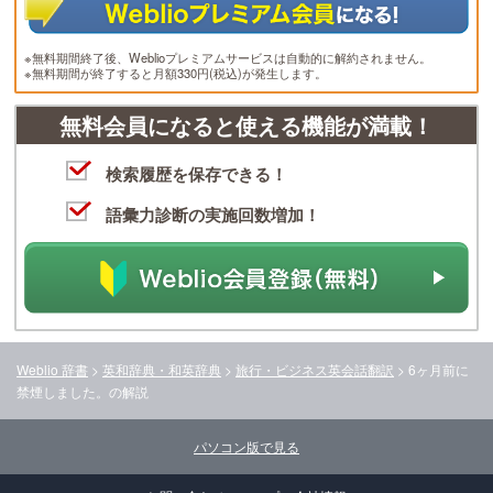
※無料期間終了後、Weblioプレミアムサービスは自動的に解約されません。
※無料期間が終了すると月額330円(税込)が発生します。
無料会員になると使える機能が満載！
検索履歴を保存できる！
語彙力診断の実施回数増加！
Weblio 辞書
>
英和辞典・和英辞典
>
旅行・ビジネス英会話翻訳
>
6ヶ月前に
禁煙しました。
の解説
パソコン版で見る