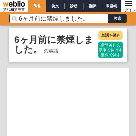
辞書
例文
診断
翻訳
単語帳
英和和英辞書
ログイン
単語
保存
6ヶ月前に禁煙しま
を
した。
瞬間英作文
の英語
添削で伸ばす
無料で試す