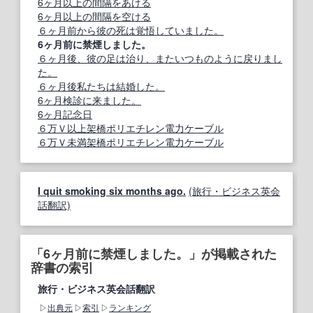
6ヶ月以上の間隔をあける
6ヶ月以上の間隔を空ける
６ヶ月前から彼の死は覚悟していました。
6ヶ月前に禁煙しました。
６ヶ月後、彼の足は治り、またいつものように戻りまし
た。
６ヶ月後私たちは結婚した。
6ヶ月検診に来ました。
6ヶ月記念日
６万Ｖ以上架橋ポリエチレン電力ケーブル
６万Ｖ未満架橋ポリエチレン電力ケーブル
I quit smoking six months ago.
(旅行・ビジネス英会
話翻訳)
「6ヶ月前に禁煙しました。」が掲載された
辞書の索引
旅行・ビジネス英会話翻訳
出典元
索引
ランキング