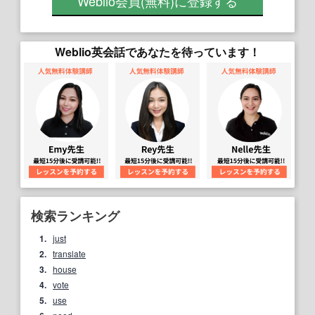
Weblio会員
(無料)
に登録する
Weblio英会話であなたを待っています！
検索ランキング
1.
just
2.
translate
3.
house
4.
vote
5.
use