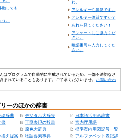
する。
わ。
移動しても
アレルギー性鼻炎です。
アレルギー体質ですか？
ょう。
あれを見てください！
アンケートにご協力くだ
さい。
暗証番号を入力してくだ
さい。
さくいんはプログラムで自動的に生成されているため、一部不適切なさ
含まれていることもあります。ご了承くださいませ。
お問い合わ
ゴリーのほかの辞書
表現辞典
デジタル大辞泉
日本語活用形辞書
辞書
丁寧表現の辞書
宮内庁用語
原色大辞典
標準案内用図記号一覧
い換え提案
物語要素事典
アルファベット表記辞