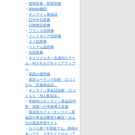
・
英和辞典・和英辞典
・
Weblio翻訳
・
オンライン英会話
・
日中中日辞典
・
日韓韓日辞典
・
フランス語辞典
・
インドネシア語辞典
・
タイ語辞典
・
ベトナム語辞典
・
古語辞典
・
キャリジェネ～生成AIスクー
ル・AIスキルでキャリアアップ
～
・
英語の質問箱
・
英語コーチング比較・口コミ
なら「忍者英会話」
・
オンライン英会話比較・口コ
ミなら「ALL英会話」
・
学校向けオンライン英会話|中
学・高校への学校導入支援
・
英会話カフェ - オンライン英
会話や英会話教室を解説！みん
なの英語学習サイト
・
おうち部 | 不登校でも、持病が
あっても、人生なんとかなって