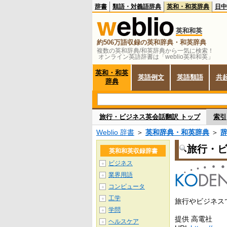
辞書
類語・対義語辞典
英和・和英辞典
日中
英和和英
約506万語収録の英和辞典・和英辞典
複数の英和辞典/和英辞典から一気に検索！
オンライン英語辞書は「weblio英和和英」
英和・和英
英語例文
英語類語
共
辞典
旅行・ビジネス英会話翻訳 トップ
索引
Weblio 辞書
＞
英和辞典・和英辞典
＞
旅行・
英和和英収録辞書
ビジネス
＋
業界用語
＋
コンピュータ
＋
工学
＋
旅行やビジネス
学問
＋
提供 高電社
ヘルスケア
＋