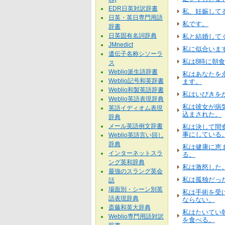
EDR日英対訳辞書
私、妊娠して
日英・英日専門用語
私です。
辞書
日英固有名詞辞典
私と結婚して
JMnedict
私に似合いま
遺伝子名称シソーラ
私は8時に朝
ス
Weblio派生語辞書
私はあなたを
Weblio記号和英辞書
ます。
Weblio和製英語辞書
私はいびきを
Weblio英語表現辞典
私は彼女が病
英語イディオム表現
込まされた。
辞典
メール英語例文辞書
私は決して間
事にしている
Weblio英語言い回し
辞典
私は健康に恵
インターネットスラ
る。
ング英和辞典
私は激怒した
最強のスラング英会
私は孤独だっ
話
場面別・シーン別英
私は手術を受
語表現辞典
ならない。
斎藤和英大辞典
私はたいてい
Weblio専門用語対訳
を食べる。