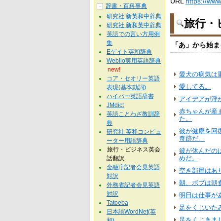
URL
https://www
辞書・百科事典
－
研究社 新英和中辞典
旅行・
研究社 新和英中辞典
英語での言い方用例
集
「あ」から始ま
Eゲイト英和辞典
Weblio実用英語辞典
new!
愛犬の病気は
コア・セオリー英語
愛してる。
表現(基本動詞)
ハイパー英語辞書
アイデアが浮
JMdict
赤ちゃんが産
英語ことわざ教訓辞
た。
典
彼が健康を回
研究社 英和コンピュ
奇跡だ。
ーター用語辞典
旅行・ビジネス英会
彼が休んだの
めだ。
話翻訳
金融庁記者会見英語
空き部屋はあ
対訳
朝、ボブは朝
外務省記者会見英語
対訳
明日は仕事が
Tatoeba
足をくじいた
日本語WordNet(英
足をくじきま
和)