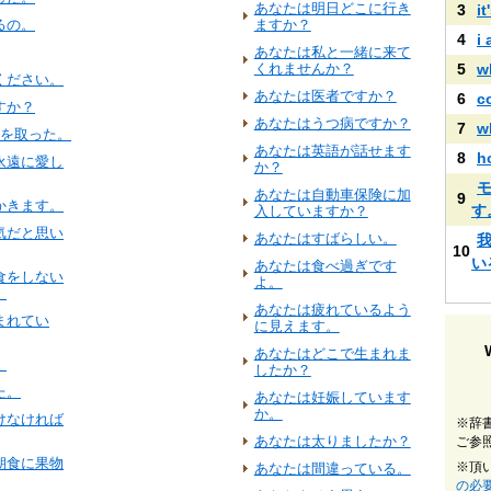
あなたは明日どこに行き
3
i
るの。
ますか？
4
i
あなたは私と一緒に来て
くれませんか？
5
w
ください。
あなたは医者ですか？
6
c
すか？
あなたはうつ病ですか？
7
w
食を取った。
あなたは英語が話せます
8
h
永遠に愛し
か？
あなたは自動車保険に加
9
かきます。
す
入していますか？
気だと思い
あなたはすばらしい。
10
い
あなたは食べ過ぎです
食をしない
よ。
。
あなたは疲れているよう
まれてい
に見えます。
あなたはどこで生まれま
。
したか？
た。
あなたは妊娠しています
か。
けなければ
※辞
あなたは太りましたか？
ご参
朝食に果物
※頂
あなたは間違っている。
の必