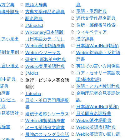
典
み方字典
隠語大辞典
季語・季題辞典
瑠璃外題辞
古典文学作品名辞典
近代文学作品名辞典
駅名辞典
住所・郵便番号検索
JMnedict
ウィキペディア
Wiktionary日本語版
ィア小見出
（日本語カテゴリ）
漢字辞典
Weblio実用類語辞典
日本語WordNet(類語)
本語例文用例
Weblioシソーラス
Weblio対義語・反対語
辞書
研究社 新和英中辞典
語・言い換え
英語での言い方用例集
Weblio実用英語辞典
コア・セオリー英語表
JMdict
和中辞典
現(基本動詞)
旅行・ビジネス英会話
和辞典
英語ことわざ教訓辞典
翻訳
語辞書
金融庁記者会見英語対
Tatoeba
コンピュ
訳
日英・英日専門用語辞
辞典
日本語WordNet(英和)
書
会見英語対
日英固有名詞辞典
遺伝子名称シソーラス
Weblio派生語辞書
Weblio和製英語辞書
訳辞書
Weblio英語表現辞典
メール英語例文辞書
Weblio英語言い回し辞
最強のスラング英会話