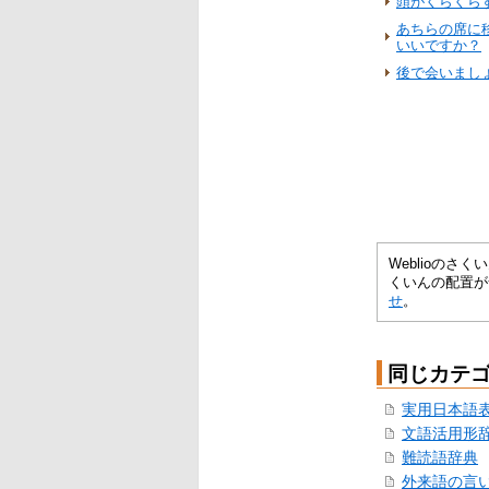
頭がくらくら
あちらの席に
いいですか？
後で会いまし
Weblioの
くいんの配置が
せ
。
同じカテ
実用日本語
文語活用形
難読語辞典
外来語の言