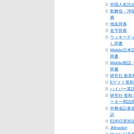
外国人名読
歌舞伎・浄
典
地名辞典
名字辞典
ウィキペデ
し辞書
Weblio日
辞書
Weblio類
辞書
研究社 新英
Eゲイト英
ハイパー英
研究社 英和
ーター用語
外務省記者
訳
EDR日英対
JMnedict