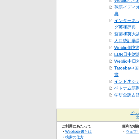
Weblio記
英語イディ
典
インターネ
グ英和辞典
斎藤和英大
人口統計学
Weblio例文
EDR日中対
Weblio中
Tatoeba
書
インドネシ
ベトナム語
学研全訳古
ビジ
ご利用にあたって
便利な機
・
Weblio辞書とは
・
ウェブ
・
検索の仕方