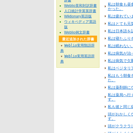
辞書
私は朝食も昼
Weblio英和対訳辞書
かった。
人口統計学英英辞書
私は疲れてい
Wiktionary英語版
ウィキペディア英語
私はとても元
版
私は日本語を
Weblio例文辞書
私は寝たふり
最近追加された辞書
Weblio実用類語辞
私は眠れない
▼
典
私は病気が治
Weblio実用英語辞
▼
私は病気で欠
典
私はベジタリ
私はもう朝食
た。
私は薬剤師に
私は薬局へ行
す。
私も彼と同じ
頭がおかしく
す。
頭がクラクラ