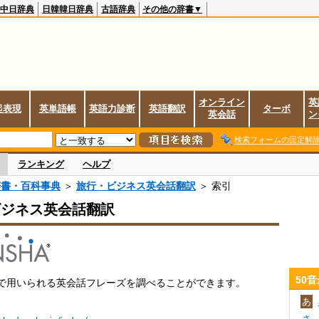
中日辞典
日韓韓日辞典
古語辞典
その他の辞書▼
オンライン
英
起表現
英単語帳
英語力診断
英語翻訳
ターボ
英会話
ン
検索フォームの固定解
ランキング
ヘルプ
辞書・百科事典
＞
旅行・ビジネス英会話翻訳
＞ 索引
ビジネス英会話翻訳
50
で用いられる英会話フレーズを調べることができます。
あ
さ