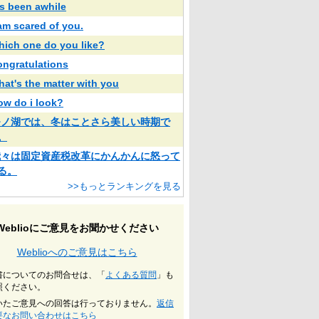
t's been awhile
 am scared of you.
hich one do you like?
ongratulations
hat's the matter with you
ow do i look?
モノ湖では、冬はことさら美しい時期で
。
我々は固定資産税改革にかんかんに怒って
る。
>>もっとランキングを見る
Weblioにご意見をお聞かせください
Weblioへのご意見はこちら
書についてのお問合せは、「
よくある質問
」も
照ください。
いたご意見への回答は行っておりません。
返信
要なお問い合わせはこちら