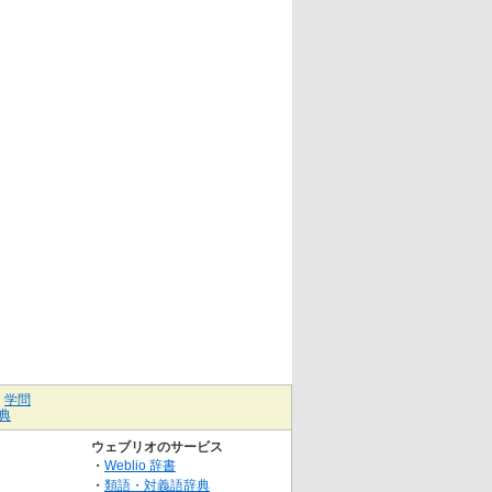
｜
学問
典
ウェブリオのサービス
・
Weblio 辞書
・
類語・対義語辞典