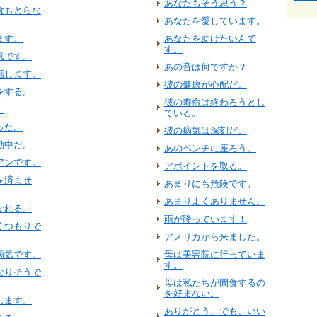
あなたもそう思う？
食もとらな
あなたを愛しています。
ます。
あなたを助けたいんで
す。
気です。
あの音は何ですか？
話します。
彼の健康が心配だ。
をする。
彼の寿命は終わろうとし
。
ている。
った。
彼の病気は深刻だ。
勤中だ。
あのベンチに座ろう。
アンです。
アポイントを取る。
を済ませ
あまりにも危険です。
あまりよくありません。
なれる。
雨が降っています！
くつもりで
アメリカから来ました。
病気です。
母は美容院に行っていま
す。
なりそうで
母は私たちが間食するの
を好まない。
します。
ありがとう、でも、いい