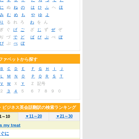
に
ぬ
ね
の
は
ひ
ふ
へ
ほ
み
む
め
も
や
ゆ
よ
り
る
れ
ろ
わ
を
ん
ぎ
ぐ
げ
ご
ざ
じ
ず
ぜ
ぞ
ぢ
づ
で
ど
ば
び
ぶ
べ
ぼ
ぴ
ぷ
ぺ
ぽ
ファベットから探す
Ｂ
Ｃ
Ｄ
Ｅ
Ｆ
Ｇ
Ｈ
Ｉ
Ｊ
Ｌ
Ｍ
Ｎ
Ｏ
Ｐ
Ｑ
Ｒ
Ｓ
Ｔ
Ｖ
Ｗ
Ｘ
Ｙ
Ｚ
記号
２
３
４
５
６
７
８
９
０
・ビジネス英会話翻訳の検索ランキング
▼
11～20
▼
21～30
1～10
's my treat
すぐに