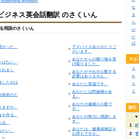
.kodensha.jp/index/
な
ビジネス英会話翻訳 のさくいん
ま
ら
る用語のさくいん
が
だ
ぱ
重かった。
アドバイスありがとうご
ざいます。
あなたからの贈り物を受
アル
かばない。
け取りました。
Ａ
まれまし
あなたがそれを心配する
必要はありません。
Ｋ
復したのは
Ｕ
あなたに賛成です。
１
あなたには黙秘権があ
は病気のた
る。
あなたの健康が心配で
りますか。
旅行
す。
食を作る。
あなたの努力に感謝しま
▼
す。
ある。
1
it
あなたは、健康保険証を
みたい。
2
お持ちですか。
した。