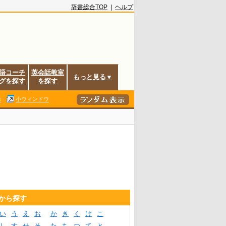
辞書総合TOP
|
ヘルプ
語コーチ
英会話教室
もっと見る▼
グを探す
を探す
除
小ウィンドウ
音から探す
い
う
え
お
か
き
く
け
こ
し
す
せ
そ
た
ち
つ
て
と