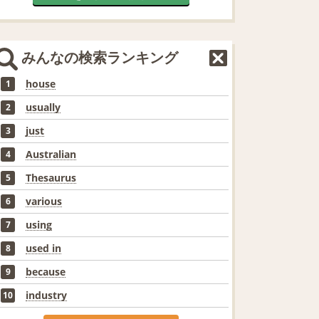
みんなの検索ランキング
house
1
usually
2
just
3
Australian
4
Thesaurus
5
various
6
using
7
used in
8
because
9
industry
10