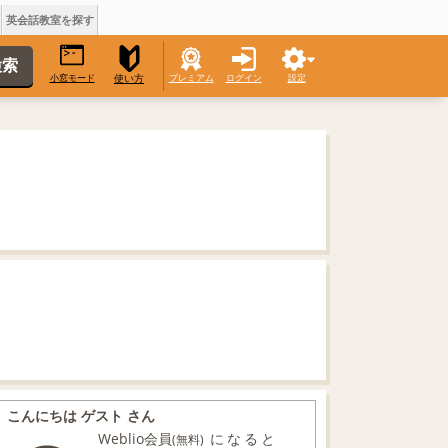
英会話教室を探す
小窓モード
プレミアム
ログイン
設定
使い方
こんにちは ゲスト さん
Weblio会員
になると
(無料)