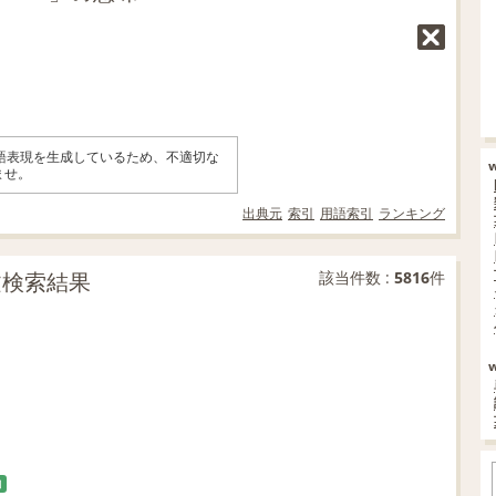
英語表現を生成しているため、不適切な
ませ。
出典元
索引
用語索引
ランキング
例文検索結果
該当件数 :
5816
件
加