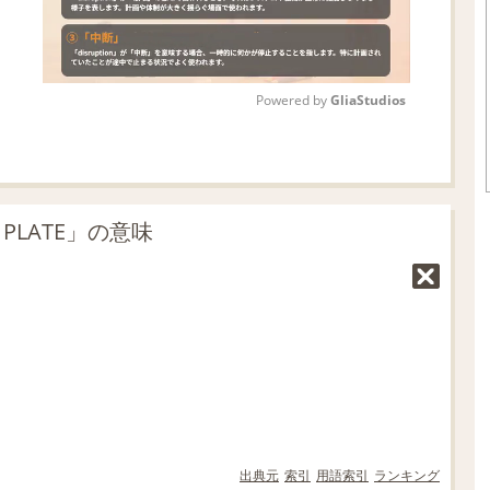
Powered by 
GliaStudios
M
u
t
PLATE」の意味
e
出典元
索引
用語索引
ランキング