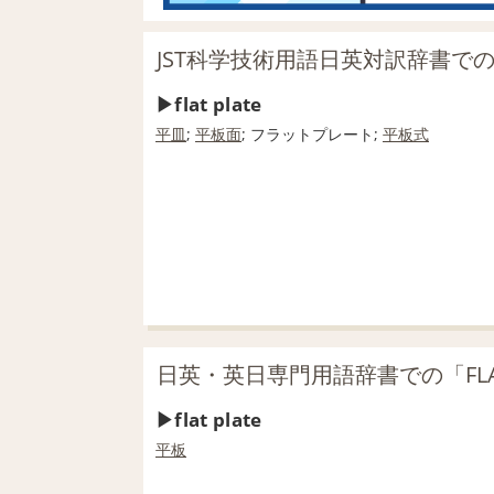
JST科学技術用語日英対訳辞書での「F
flat plate
平皿
;
平板
面
; フラットプレート;
平板
式
日英・英日専門用語辞書での「FLAT
flat plate
平板