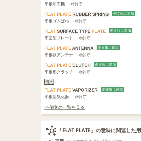
平板加工機
- 特許庁
FLAT
PLATE
RUBBER SPRING
例文帳に追加
平板ゴムばね
- 特許庁
FLAT
SURFACE
TYPE
PLATE
例文帳に追加
平面型プレート
- 特許庁
FLAT
PLATE
ANTENNA
例文帳に追加
平板状アンテナ
- 特許庁
FLAT
PLATE
CLUTCH
例文帳に追加
平板形クラッチ
- 特許庁
例文
FLAT
PLATE
VAPORIZER
例文帳に追加
平板型気化器
- 特許庁
>>例文の一覧を見る
「FLAT PLATE」の意味に関連した
平皿