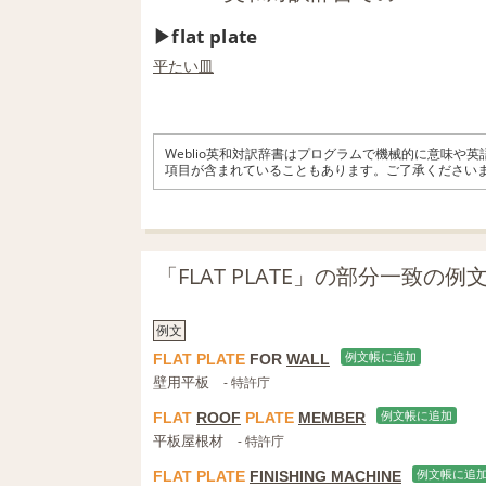
flat plate
平たい
皿
Weblio英和対訳辞書はプログラムで機械的に意味や
項目が含まれていることもあります。ご了承ください
「FLAT PLATE」の部分一致の
例文
FLAT
PLATE
FOR
WALL
例文帳に追加
壁用平板
- 特許庁
FLAT
ROOF
PLATE
MEMBER
例文帳に追加
平板屋根材
- 特許庁
FLAT
PLATE
FINISHING MACHINE
例文帳に追