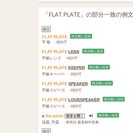
「FLAT PLATE」の部分一致の
例文
FLAT
PLATE
例文帳に追加
平 板
- 特許庁
FLAT
PLATE
LENS
例文帳に追加
平板レンズ
- 特許庁
FLAT
PLATE
KEEPER
例文帳に追加
平板キーパー
- 特許庁
FLAT
PLATE
SPEAKER
例文帳に追加
平板スピーカ
- 特許庁
FLAT
PLATE
LOUDSPEAKER
例文帳に追加
平板スピーカ
- 特許庁
a
flat
plate
例文帳に追加
発音を聞く
浅皿, 平皿.
- 研究社 新英和中辞典
例文