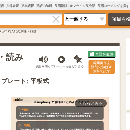
類語
共起表現
英単語帳
英語力診断
英語翻訳
オンライン英会話
英語コーチングを探す
FLAT PLATEの意味・解説
味・読み
単語を追加
瞬間英作文
発音を聞く
プレーヤー再生
ピン留め
添削で伸ばす
無料で試す
トプレート; 平板式
もっとみる
arrow_forward_ios