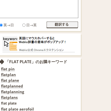
英→日
日→英
「FLAT PLATE」のお隣キーワード
flat pin
flatplan
flat plane
flatplanned
flatplanning
flatplans
flat plate
flat plate aerofoil