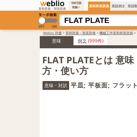
506万語
英和和英辞典
英語例文
英語
収録！
英和辞典・和英辞典
Weblio 辞書
>
英和辞典・和英辞典
>
機械工学英和和英辞典
>
意味
例文
(999件)
FLAT PLATEとは 意
方・使い方
平皿; 平板面; フラッ
意味・対訳