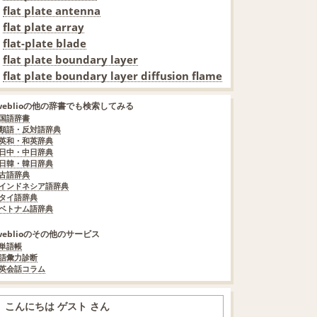
flat plate antenna
flat plate array
flat-plate blade
flat plate boundary layer
flat plate boundary layer diffusion flame
weblioの他の辞書でも検索してみる
国語辞書
類語・反対語辞典
英和・和英辞典
日中・中日辞典
日韓・韓日辞典
古語辞典
インドネシア語辞典
タイ語辞典
ベトナム語辞典
weblioのその他のサービス
単語帳
語彙力診断
英会話コラム
こんにちは ゲスト さん