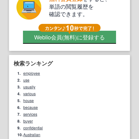
単語の閲覧履歴を
確認できます。
Weblio会員
(無料)
に登録する
検索ランキング
1.
employee
2.
use
3.
usually
4.
various
5.
house
6.
because
7.
services
8.
buyer
9.
confidential
10.
Australian