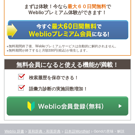
まずは体験！今なら
最大６０日間無料
で
Weblioプレミアム体験ができます！
※無料期間終了後、Weblioプレミアムサービスは自動的に解約されません。
※無料期間が終了すると月額330円(税込)が発生します。
無料会員になると使える機能が満載！
検索履歴を保存できる！
語彙力診断の実施回数増加！
Weblio 辞書
>
英和辞典・和英辞典
>
日本語WordNet
>
Gond
の意味・解説