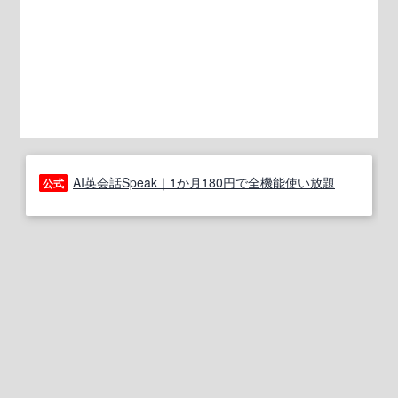
AI英会話Speak｜1か月180円で全機能使い放題
公式