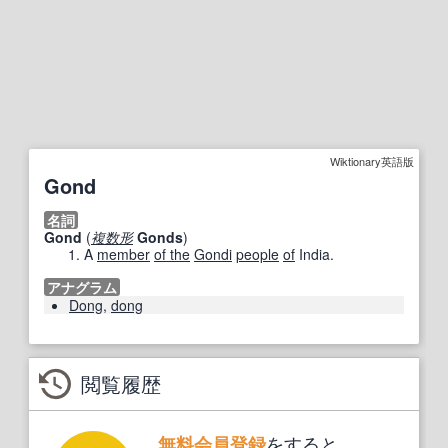
Wiktionary英語版
Gond
名詞
Gond
(
複数形
Gonds
)
A
member
of the
Gondi
people
of
India.
アナグラム
Dong
,
dong
閲覧履歴
をすると、
無料会員登録