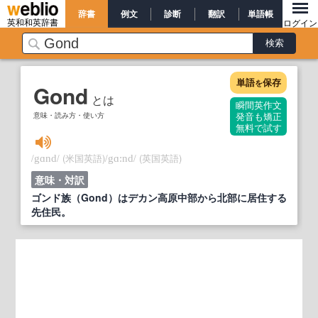
辞書
例文
診断
翻訳
単語帳
英和和英辞書
ログイン
単語
保存
を
Gond
とは
瞬間英作文
意味・読み方・使い方
発音も矯正
無料で試す
/
/
(米国英語)
/
/
(英国英語)
gɑnd
gɑ:nd
意味・対訳
ゴンド族（Gond）はデカン高原中部から北部に居住する
先住民。