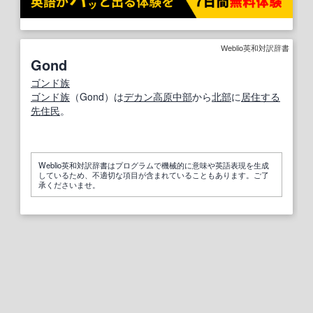
Weblio英和対訳辞書
Gond
ゴンド
族
ゴンド
族
（Gond）は
デカン高原
中部
から
北部
に
居住する
先住民
。
Weblio英和対訳辞書はプログラムで機械的に意味や英語表現を生成
しているため、不適切な項目が含まれていることもあります。ご了
承くださいませ。