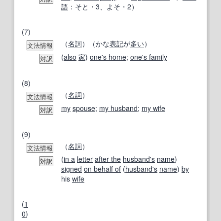
語
：そと・3、よそ・2）
(7)
（
名詞
）（かな
表記
が
多い
）
文法情報
(
also
家
)
one's home
;
one's family
対訳
(8)
（
名詞
）
文法情報
my
spouse
;
my husband
;
my wife
対訳
(9)
（
名詞
）
文法情報
(
in a
letter
after the
husband
's
name
)
対訳
signed
on behalf of
(
husband
's
name
)
by
his
wife
(
1
0
)