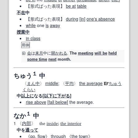
【形式ばった表現】
be at
table
不在
中
【形式ばった表現】
during
[
in
]
one's absence
while
one
is
away
授業中
in class
用例
会
は
来月
中
に
開かれる
.
The
meeting
will be
held
some time
next
month.
１
ちゅう
中
〈
まん中
〉
middle
; 〈
平均
〉
the average
ちゅう
くらい
中
以上に
なる[
以下に
下がる
]
rise above
[
fall below
] the average.
１
なか
中
1
〈
内部
〉 the
inside
;
the interior
中を
通って
《
go
,
flow
》 through 《the
town
》