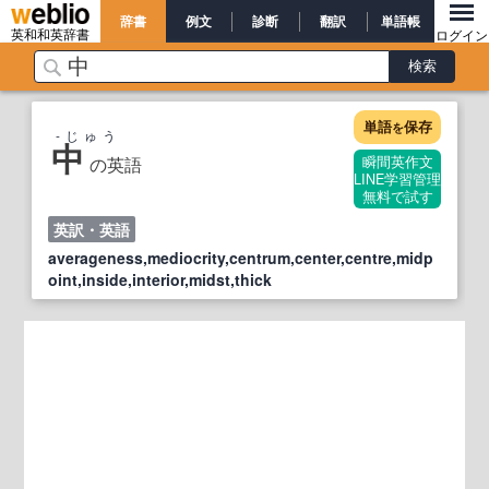
辞書
例文
診断
翻訳
単語帳
英和和英辞書
ログイン
単語
保存
を
‐じゅう
中
の英語
瞬間英作文
LINE学習管理
無料で試す
英訳・英語
averageness,mediocrity,centrum,center,centre,midp
oint,inside,interior,midst,thick