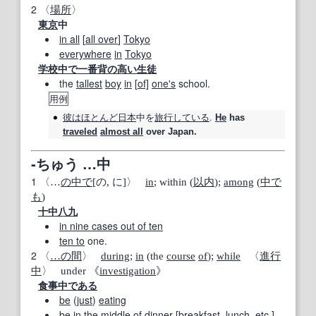
2
〈
場所
〉
東京
中
in all
[
all over
]
Tokyo
everywhere
in
Tokyo
学校
中で
一番
背の
高い
生徒
the
tallest
boy
in
[
of]
one's
school.
用例
彼は
ほとんど
日本
中
を
旅行
している
.
He
has
traveled
almost all
over Japan.
‐ちゅう …中
1
〈…
の中で
[の, に]〉
in
; within (
以内
);
among
(
中で
も
)
十中八九
in nine cases out of ten
ten to
one.
2
〈
…の間
〉
during
;
in
(the
course
of
);
while
〈
進行
中
〉 under 《
investigation
》
食事中
である
be
(
just
)
eating
be in
the
middle
of
dinner
[
breakfast
,
lunch
,
etc.
]