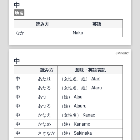
中
地名
読み方
英語
なか
Naka
JMnedict
中
読み方
意味・
英語表記
中
あたり
（
女性名
、
姓
）
Atari
中
あたる
（
女性名
、
姓
） Ataru
中
あつ
（
姓
）
Atsu
中
あつる
（
姓
） Atsuru
中
かなえ
（
女性名
）
Kanae
中
かなめ
（
姓
） Kaname
中
さきなか
（
姓
） Sakinaka