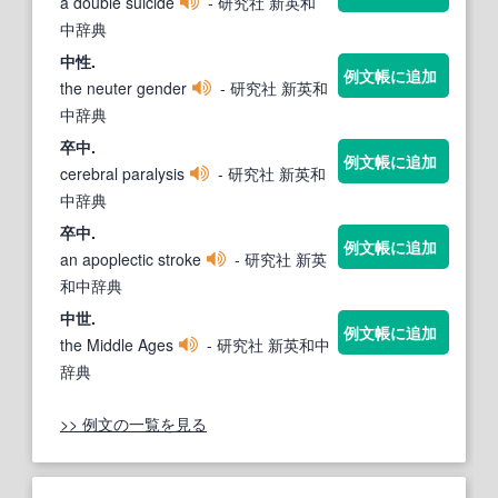
a double suicide
- 研究社 新英和
中辞典
中
性.
例文帳に追加
the neuter gender
- 研究社 新英和
中辞典
卒
中
.
例文帳に追加
cerebral paralysis
- 研究社 新英和
中辞典
卒
中
.
例文帳に追加
an apoplectic stroke
- 研究社 新英
和中辞典
中
世.
例文帳に追加
the Middle Ages
- 研究社 新英和中
辞典
>> 例文の一覧を見る