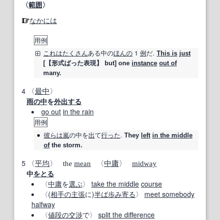
〈
範囲
〉
なかには
用例
これは
たくさん
ある
中
の
ほんの
1
例
だ.
This is
just
[
【形式ばった表現】
but] one
instance
out of
many.
4
〈
最中
〉
雨の中
を
外出する
go out
in the rain
用例
彼らは
嵐
の
中
を
出
て
行った
.
They
left
in the middle
of
the storm.
5
〈
平均
〉 the
mean
〈
中庸
〉
midway
中
をとる
〈
中庸
を
選ぶ
〉
take the middle
course
〈(
相手の
主張
に)
半ば
歩み寄る
〉
meet somebody
halfway
〈
値段の交渉
で〉
split the difference