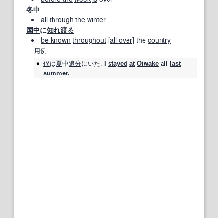
冬
中
all through
the
winter
国中
に
知れ渡る
be known
throughout
[
all over
] the
country
用例
僕
は
夏
中
追分
にいた.
I
stayed
at
Oiwake
all
last
summer.