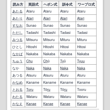
読み方
英語式
ヘボン式
訓令式
ワープロ式
あたる
Ataru
Ataru
Ataru
Ataru
あたり
Atari
Atari
Atari
Atari
すなお
Sunao
Sunao
Sunao
Sunao
ただし
Tadashi
Tadashi
Tadasi
Tadasi
みつる
Mitsuru
Mitsuru
Mituru
Mituru
ひとし
Hitoshi
Hitoshi
Hitosi
Hitosi
なかば
Nakaba
Nakaba
Nakaba
Nakaba
ちゅう
Chu
Ch
ū
Ty
û
Tyuu
なか
Naka
Naka
Naka
Naka
あつる
Atsuru
Atsuru
Aturu
Aturu
かなめ
Kaname
Kaname
Kaname
Kaname
とおる
Toru
Tō
ru
Tô
ru
Tooru
わたる
Wataru
Wataru
Wataru
Wataru
かなえ
Kanae
Kanae
Kanae
Kanae