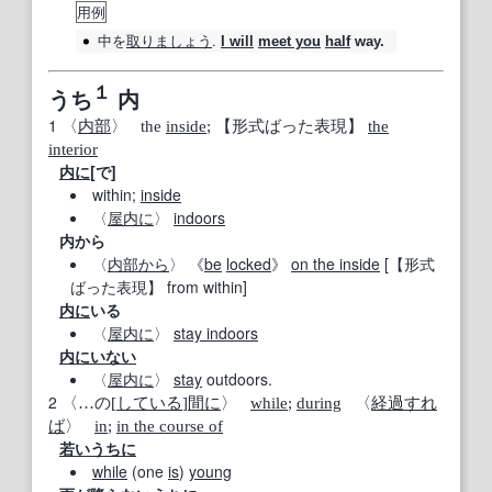
用例
中
を
取り
ましょう
.
I will
meet you
half
way.
１
うち
内
1
〈
内部
〉 the
inside
;
【形式ばった表現】
the
interior
内に
[で]
within;
inside
〈
屋内に
〉
indoors
内から
〈
内部から
〉 《
be
locked
》
on the inside
[
【形式
ばった表現】
from within]
内に
いる
〈
屋内に
〉
stay indoors
内に
いない
〈
屋内に
〉
stay
outdoors.
2
〈…の[
している
]
間に
〉
while
;
during
〈
経過
すれ
ば
〉
in
;
in the course of
若い
うちに
while
(one
is
)
young