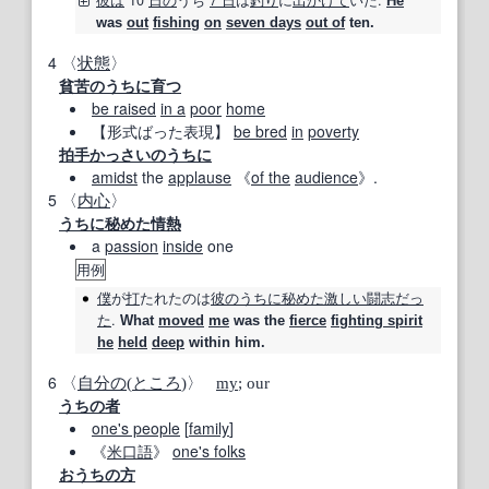
彼は
10
日の
うち
7 日
は
釣り
に
出
かけて
いた.
He
was
out
fishing
on
seven days
out of
ten.
4
〈
状態
〉
貧苦
のうちに
育つ
be raised
in a
poor
home
【形式ばった表現】
be bred
in
poverty
拍手かっさい
のうちに
amidst
the
applause
《
of the
audience
》.
5
〈
内心
〉
うちに
秘めた
情熱
a
passion
inside
one
用例
僕
が
打
たれたのは
彼の
うちに
秘めた
激しい
闘志
だっ
た
.
What
moved
me
was the
fierce
fighting spirit
he
held
deep
within him.
6
〈
自分の
(
ところ
)〉
my
; our
うちの者
one's people
[
family
]
《
米
口語
》
one's folks
おうち
の方