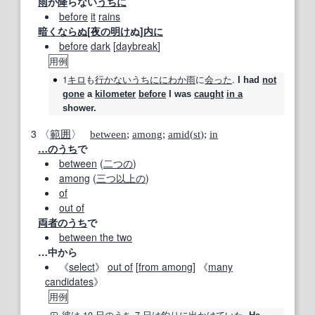
雨
が
降
らない
うちに
before
it
rains
暗く
ならぬ
[
夜の
明け
ぬ]
内に
before
dark
[
daybreak
]
用例
1
キロ
も
行かない
うちに
にわか雨
に
会った
.
I had
not
gone
a
kilometer
before
I was
caught
in a
shower.
3
〈
範囲
〉
between
;
among
;
amid
(
st
);
in
…のうち
で
between
(
二つの
)
among
(
三つ
以上の
)
of
out of
両者
のうち
で
between the two
…中から
《
select
》
out of
[
from among
] 《
many
candidates
》
用例