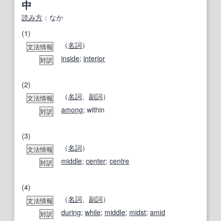
中
読み方
：なか
(1)
（
名詞
）
文法情報
inside
;
interior
対訳
(2)
（
名詞
、
副詞
）
文法情報
among
; within
対訳
(3)
（
名詞
）
文法情報
middle
;
center
;
centre
対訳
(4)
（
名詞
、
副詞
）
文法情報
during
;
while
;
middle
;
midst
;
amid
対訳