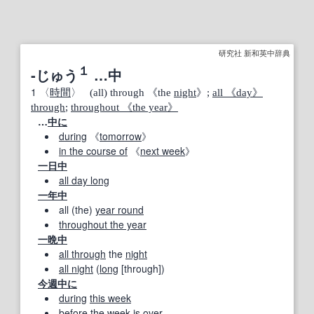
研究社 新和英中辞典
１
‐じゅう
…中
1
〈
時間
〉 (all) through 《the
night
》;
all 《day》
through
;
throughout 《the year》
…
中に
during
《
tomorrow
》
in the course of
《
next week
》
一日中
all day long
一年中
all (the)
year round
throughout the year
一晩中
all through
the
night
all night
(
long
[through])
今週中に
during
this week
before the
week
is
over