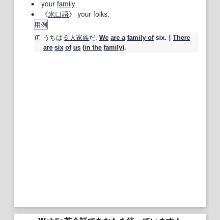
your
family
《
米
口語
》 your folks.
用例
うちは
6 人
家族
だ.
We
are a
family of
six.｜
There
are
six
of
us
(
in the
family
).