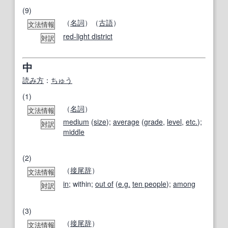
(9)
（
名詞
）（
古語
）
文法情報
red-light district
対訳
中
読み方
：
ちゅう
(1)
（
名詞
）
文法情報
medium
(
size
);
average
(
grade
,
level
,
etc.
);
対訳
middle
(2)
（
接尾辞
）
文法情報
in
; within;
out of
(
e.g.
ten people
);
among
対訳
(3)
（
接尾辞
）
文法情報