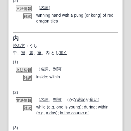
(2)
（
名詞
）
文法情報
winning
hand
with a
pung
(
or
kong
)
of
red
対訳
dragon
tiles
内
読み方
：うち
中、
裡
、
裏
、
家
、內 とも
書く
(1)
（
名詞
、
副詞
）
文法情報
inside
; within
対訳
(2)
（
名詞
、
副詞
）（かな
表記
が
多い
）
文法情報
while
(
e.g.
one
is
young
);
during
; within
対訳
(
e.g.
a day
);
in the course of
(3)