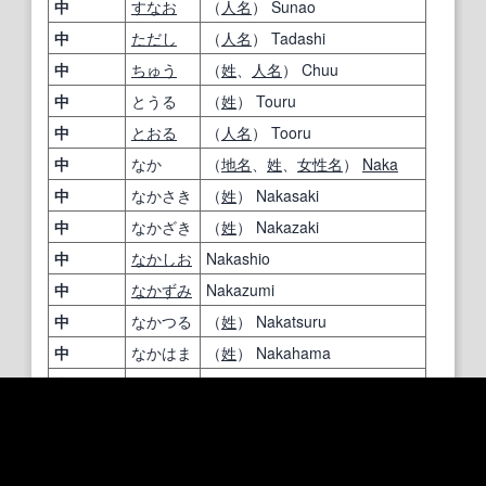
中
すなお
（
人名
） Sunao
中
ただし
（
人名
） Tadashi
中
ちゅう
（
姓
、
人名
） Chuu
中
とうる
（
姓
） Touru
中
とおる
（
人名
） Tooru
中
なか
（
地名
、
姓
、
女性名
）
Naka
中
なかさき
（
姓
） Nakasaki
中
なかざき
（
姓
） Nakazaki
中
なかしお
Nakashio
中
なかずみ
Nakazumi
中
なかつる
（
姓
） Nakatsuru
中
なかはま
（
姓
） Nakahama
中
なかば
（
姓
、
人名
） Nakaba
中
なかみ
ね
Nakamine
中
ひとし
（
姓
、
男性名
） Hitoshi
中
みつる
（
姓
、
人名
） Mitsuru