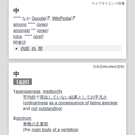
ライフサイエンス辞書
中
*****
なか
Google
,
WikiPedia
among
*****
(
prep
)
amongst
***
(
prep
)
intra
- *****
(
pref
)
関連語
内部
,
内
,
間
日本語WordNet(英和)
中
【
名詞
】
1
averageness
,
mediocrity
平均的
で
突出して
いない
結果としての
平凡さ
(
ordinariness
as a consequence of
being average
and
not
outstanding
)
2
centrum
脊椎の
主要部
(the
main body
of a
vertebra
)