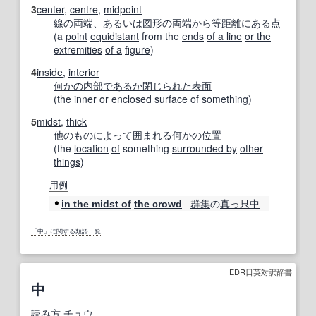
3
center
,
centre
,
midpoint
線の
両端
、
あるいは
図形の
両端
から
等距離
にある
点
(a
point
equidistant
from the
ends
of a line
or the
extremities
of a
figure
)
4
inside
,
interior
何かの
内部で
あるか
閉じられた
表面
(the
inner
or
enclosed
surface
of
something)
5
midst
,
thick
他のもの
によって
囲まれる
何かの
位置
(the
location
of
something
surrounded by
other
things
)
用例
群集
の
真っ只中
in the midst of
the crowd
「中」に関する類語一覧
EDR日英対訳辞書
中
読み方
チュウ