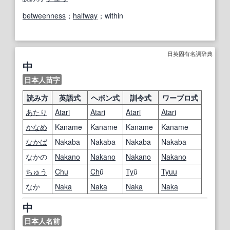
betweenness
；
halfway
；within
日英固有名詞辞典
中
日本人苗字
読み方
英語式
ヘボン式
訓令式
ワープロ式
あたり
Atari
Atari
Atari
Atari
かなめ
Kaname
Kaname
Kaname
Kaname
なかば
Nakaba
Nakaba
Nakaba
Nakaba
なかの
Nakano
Nakano
Nakano
Nakano
ちゅう
Chu
Ch
ū
Ty
û
Tyuu
なか
Naka
Naka
Naka
Naka
中
日本人名前