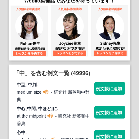
Weblio英会話であなたを待っています！
「中」を含む例文一覧 (49996)
中
型,
中
判.
例文帳に追加
medium size
- 研究社 新英和中辞
典
中
心[
中
間,
中
ほど]に.
例文帳に追加
at the midpoint
- 研究社 新英和中
辞典
心
中
.
例文帳に追加