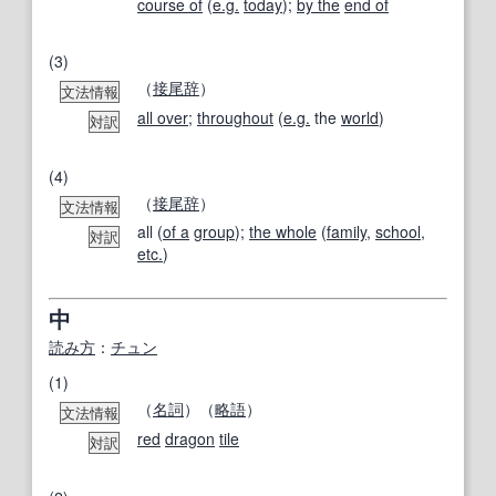
course of
(
e.g.
today
);
by the
end of
(3)
（
接尾辞
）
文法情報
all over
;
throughout
(
e.g.
the
world
)
対訳
(4)
（
接尾辞
）
文法情報
all (
of a
group
);
the whole
(
family
,
school
,
対訳
etc.
)
中
読み方
：
チュン
(1)
（
名詞
）（
略語
）
文法情報
red
dragon
tile
対訳