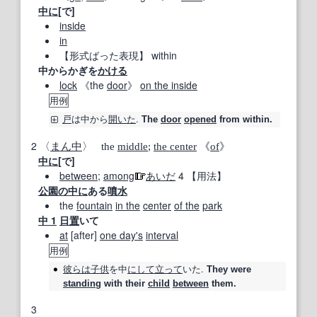
中に
[で]
inside
in
【形式ばった表現】
within
中からかぎを
かける
lock
《the
door
》
on the inside
用例
戸
は
中
から
開いた
.
The
door
opened
from within.
2
〈
まん中
〉 the
middle
;
the center
《
of
》
中に
[で]
between
;
among
あいだ
4
【用法】
公園
の中に
ある
噴水
the
fountain
in the
center
of the
park
中 1
日置
いて
at
[after]
one day
's
interval
用例
彼らは
子供
を
中
にして
立って
いた.
They were
standing
with their
child
between
them.
3