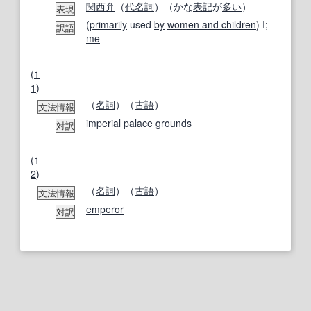
関西
弁
（
代名詞
）（かな
表記
が
多い
）
表現
(
primarily
used
by
women and children
) I;
訳語
me
(
1
1
)
（
名詞
）（
古語
）
文法情報
imperial palace
grounds
対訳
(
1
2
)
（
名詞
）（
古語
）
文法情報
emperor
対訳