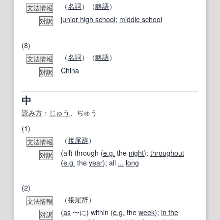
（
名詞
）（
略語
）
文法情報
junior high school
;
middle school
対訳
(8)
（
名詞
）（
略語
）
文法情報
China
対訳
中
読み方
：
じゅう
、ぢゅう
(1)
（
接尾辞
）
文法情報
(all) through (
e.g.
the
night
);
throughout
対訳
(
e.g.
the
year
); all
...
long
(2)
（
接尾辞
）
文法情報
(
as
〜に) within (
e.g.
the
week
);
in the
対訳