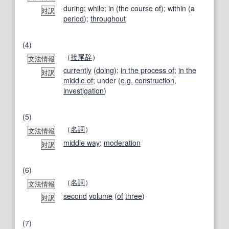
during
;
while
;
in
(the
course
of
); within (a
対訳
period
);
throughout
(4)
（
接尾辞
）
文法情報
currently
(
doing
);
in the process of
;
in the
対訳
middle of
; under (
e.g.
construction
,
investigation
)
(5)
（
名詞
）
文法情報
middle way
;
moderation
対訳
(6)
（
名詞
）
文法情報
second
volume
(
of
three
)
対訳
(7)