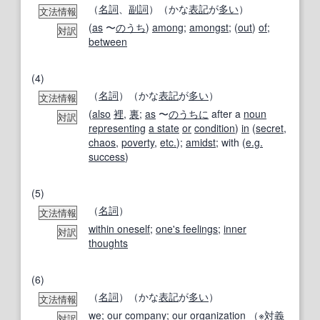
（
名詞
、
副詞
）（かな
表記
が
多い
）
文法情報
(
as
〜
のうち
)
among
;
amongst
; (
out
)
of
;
対訳
between
(4)
（
名詞
）（かな
表記
が
多い
）
文法情報
(
also
裡
,
裏
;
as
〜
のうちに
after a
noun
対訳
representing
a state
or
condition
)
in
(
secret
,
chaos
,
poverty
,
etc.
);
amidst
; with (
e.g.
success
)
(5)
（
名詞
）
文法情報
within oneself
;
one's feelings
;
inner
対訳
thoughts
(6)
（
名詞
）（かな
表記
が
多い
）
文法情報
we
;
our company
; our
organization
（※
対義
対訳