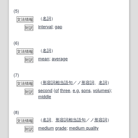
(5)
（
名詞
）
文法情報
interval
;
gap
対訳
(6)
（
名詞
）
文法情報
mean
;
average
対訳
(7)
（
形容詞相当語句
／ノ
形容詞
、
名詞
）
文法情報
second
(
of
three
,
e.g.
sons
,
volumes
);
対訳
middle
(8)
（
名詞
、
形容詞相当語句
／ノ
形容詞
）
文法情報
medium
grade
;
medium quality
対訳