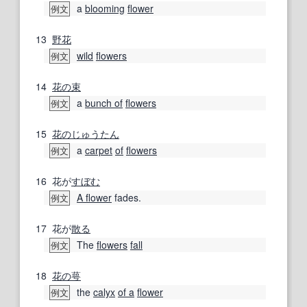
a
blooming
flower
例文
13
野花
wild
flowers
例文
14
花の
束
a
bunch of
flowers
例文
15
花の
じゅうたん
a
carpet
of
flowers
例文
16
花が
すぼむ
A flower
fades.
例文
17
花が
散る
The
flowers
fall
例文
18
花の
萼
the
calyx
of a
flower
例文