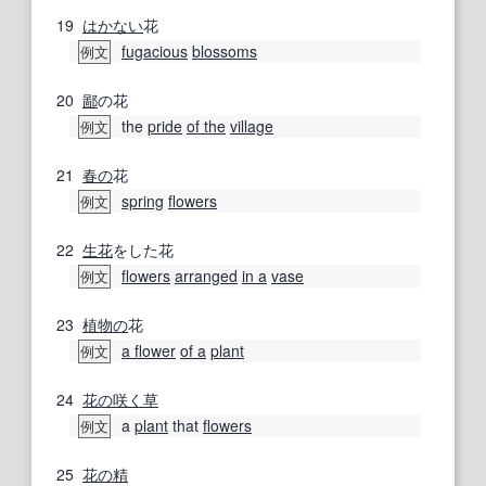
19
はかない
花
fugacious
blossoms
例文
20
鄙
の花
the
pride
of the
village
例文
21
春の
花
spring
flowers
例文
22
生花
をした花
flowers
arranged
in a
vase
例文
23
植物の
花
a flower
of a
plant
例文
24
花の
咲く
草
a
plant
that
flowers
例文
25
花の精