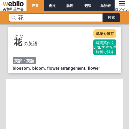
辞書
例文
診断
翻訳
単語帳
英和和英辞書
ログイン
単語
保存
を
はな
花
の英語
瞬間英作文
LINE学習管理
無料で試す
英訳・英語
blossom; bloom; flower arrangement; flower