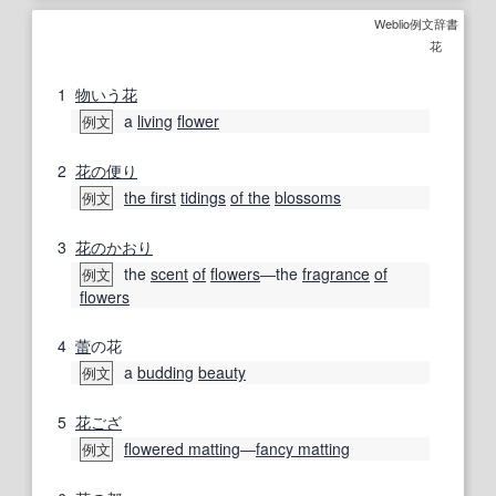
Weblio例文辞書
花
1
物いう花
a
living
flower
例文
2
花の
便り
the first
tidings
of the
blossoms
例文
3
花の
かおり
the
scent
of
flowers
―the
fragrance
of
例文
flowers
4
蕾
の花
a
budding
beauty
例文
5
花ござ
flowered matting
―
fancy matting
例文