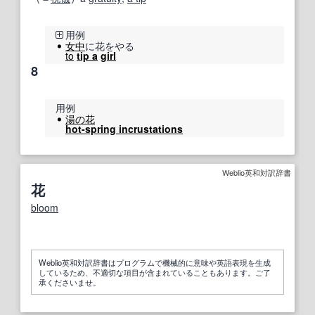
用例
女中
に花をやる
to
tip a
girl
8
用例
湯の花
hot-spring incrustations
Weblio英和対訳辞書
花
bloom
Weblio英和対訳辞書はプログラムで機械的に意味や英語表現を生成
しているため、不適切な項目が含まれていることもあります。ご了
承くださいませ。