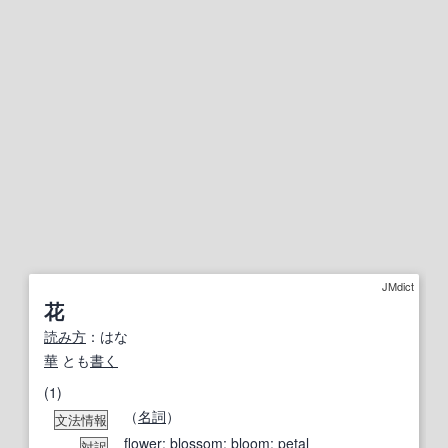
JMdict
花
読み方
：はな
華
とも
書く
(1)
（
名詞
）
文法情報
flower
;
blossom
;
bloom
;
petal
対訳