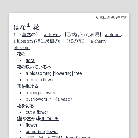
研究社 新和英中辞典
１
はな
花
1
〈
草木
の〉
a flower
;
【形式ばった表現】
a bloom
;
a
blossom
(
特に
果樹
の) 〈
桜の花
〉 a
cherry
blossom
花の
floral
花の
咲
いてい
る
木
a
blossoming
[
flowering
]
tree
a
tree
in flower
花を
生ける
arrange
flowers
put
flowers
in
《a
vase
》
花
を切る
cut a
flower
(
草
や
木
が)花
をつける
flower
come into
flower
【形式ばった表現】
bear
flowers