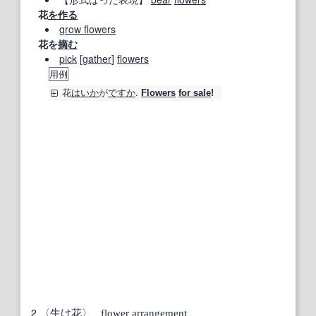
花
を作る
grow flowers
花を
摘む
pick
[
gather
]
flowers
用例
花
はいか
が
ですか
.
Flowers
for sale
!
2
〈
生け花
〉
flower arrangement