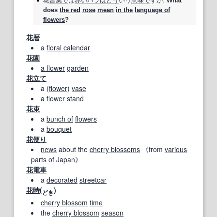
花
言葉で
は
赤い
バラ
はどう
いう
意味で
すか.
What
does
the red
rose
mean
in the
language of
flowers
?
花暦
a
floral calendar
花園
a flower
garden
花立て
a (
flower
)
vase
a flower
stand
花束
a
bunch of
flowers
a
bouquet
花便り
news
about the
cherry blossoms
《from
various
parts
of
Japan
》
花電車
a
decorated
streetcar
花時
(
)
どき
cherry blossom
time
the
cherry blossom
season