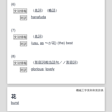
(6)
（
名詞
）（
略語
）
文法情報
hanafuda
対訳
(7)
（
名詞
）
文法情報
(
usu.
as
〜が花) (the) best
対訳
(8)
（
形容詞相当語句
／ノ
形容詞
）
文法情報
glorious
;
lovely
対訳
機械工学英和和英辞典
花
burst