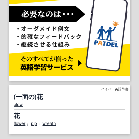
ハイパー英語辞書
(一面の)花
blow
花
flower
；
pip
；
wreath