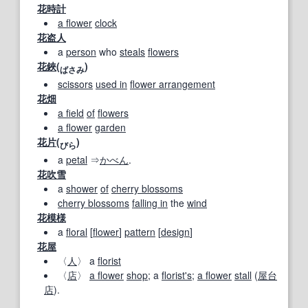
花時計
a flower
clock
花盗人
a
person
who
steals
flowers
花鋏
(
)
ば
さ
み
scissors
used in
flower arrangement
花畑
a field
of
flowers
a flower
garden
花片
(
)
びら
a
petal
⇒
かべん
.
花吹雪
a
shower
of
cherry blossoms
cherry blossoms
falling in
the
wind
花模様
a
floral
[
flower
]
pattern
[
design
]
花屋
〈
人
〉 a
florist
〈
店
〉
a flower
shop
; a
florist's
;
a flower
stall
(
屋台
店
).