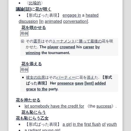
〈
比喩的
〉
議論
[
話
]に
花が咲く
【形式ばった表現】
engage in
a
heated
discussion
[
in
animated
conversation
].
花を咲かせる
用例
その
選手
はその
トーナメント
に
勝って
最後の
花
を咲
かせた.
The
player
crowned
his
career
by
winning
the tournament.
花を添える
用例
彼女の
出席
はその
パーティー
に
花
を
添え
た.
【形式
ばった表現】
Her
presence
gave
[
lent
]
added
grace
to the
party.
花を持たせる
let somebody have the credit for
《the
success
》.
花も恥じらう
花も恥じらう
乙女
【形式ばった表現】
a girl
in the
first flush
of
youth
a
radiant
young
girl.