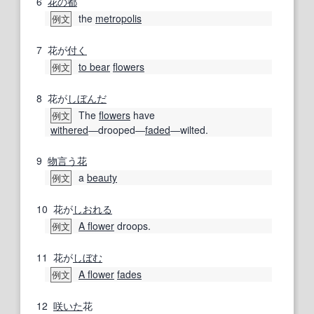
6
花の
都
the
metropolis
例文
7
花が
付く
to bear
flowers
例文
8
花が
しぼんだ
The
flowers
have
例文
withered
―drooped―
faded
―wilted.
9
物言う花
a
beauty
例文
10
花が
しおれる
A flower
droops.
例文
11
花が
しぼむ
A flower
fades
例文
12
咲いた
花