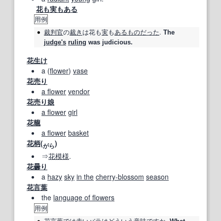
花も実もある
用例
裁判官
の
裁き
は
花
も
実
も
あるもの
だった
.
The
judge
's
ruling
was judicious.
花生け
a (
flower
)
vase
花売り
a flower
vendor
花売り娘
a flower
girl
花籠
a flower
basket
花柄
(
)
がら
⇒
花模様
.
花曇り
a
hazy
sky
in the
cherry‐blossom
season
花言葉
the
language of flowers
用例