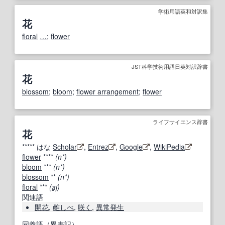
学術用語英和対訳集
花
floral
…
;
flower
JST科学技術用語日英対訳辞書
花
blossom
;
bloom
;
flower arrangement
;
flower
ライフサイエンス辞書
花
*****
はな
Scholar
,
Entrez
,
Google
,
WikiPedia
flower
****
(n*)
bloom
***
(n*)
blossom
**
(n*)
floral
***
(
aj
)
関連語
開花
,
雌しべ
,
咲く
,
異常発生
同義語（異表記）