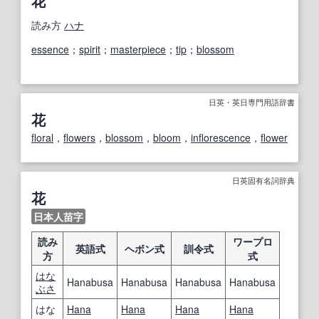
花
読み方
ハナ
essence
；
spirit
；
masterpiece
；
tip
；
blossom
日英・英日専門用語辞書
花
floral
，
flowers
，
blossom
，
bloom
，
inflorescence
，
flower
日英固有名詞辞典
花
日本人苗字
読み
ワープロ
英語式
ヘボン式
訓令式
方
式
はな
Hanabusa
Hanabusa
Hanabusa
Hanabusa
ぶさ
はな
Hana
Hana
Hana
Hana