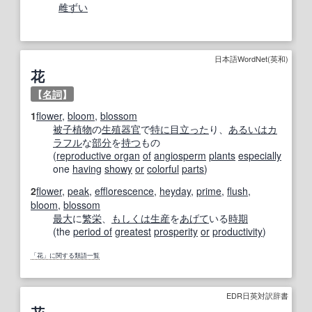
雌ずい
日本語WordNet(英和)
花
【
名詞
】
1
flower
,
bloom
,
blossom
被子植物
の
生殖器官
で
特に
目立った
り、
あるいは
カ
ラフル
な
部分
を
持つ
もの
(
reproductive organ
of
angiosperm
plants
especially
one
having
showy
or
colorful
parts
)
2
flower
,
peak
,
efflorescence
,
heyday
,
prime
,
flush
,
bloom
,
blossom
最大
に
繁栄
、
もしくは
生産
を
あげて
いる
時期
(the
period of
greatest
prosperity
or
productivity
)
「花」に関する類語一覧
EDR日英対訳辞書