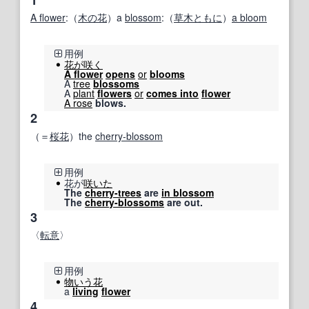
A flower
:（
木の花
）a
blossom
:（
草木
ともに
）
a bloom
用例
花が咲く
A flower
opens
or
blooms
A
tree
blossoms
A
plant
flowers
or
comes into
flower
A rose
blows.
2
（＝
桜花
）the
cherry-blossom
用例
花が
咲いた
The
cherry-trees
are
in blossom
The
cherry-blossoms
are out.
3
〈
転
意
〉
用例
物いう花
a
living
flower
4