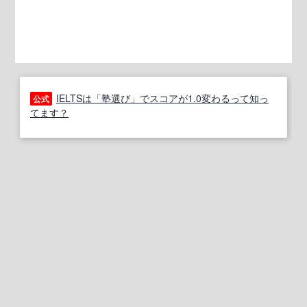
IELTSは「塾選び」でスコアが1.0変わるって知っ
公式
てます？