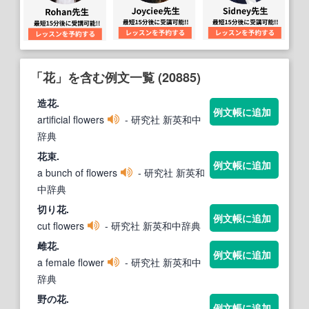
「花」を含む例文一覧 (20885)
造
花
.
例文帳に追加
artificial flowers
- 研究社 新英和中
辞典
花
束.
例文帳に追加
a bunch of flowers
- 研究社 新英和
中辞典
切り
花
.
例文帳に追加
cut flowers
- 研究社 新英和中辞典
雌
花
.
例文帳に追加
a female flower
- 研究社 新英和中
辞典
野の
花
.
例文帳に追加