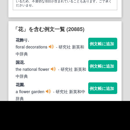
いるため、不適切な項目が含まれていることもあります。ご了承く
ださいませ。
「花」を含む例文一覧 (20885)
花
飾り.
例文帳に追加
floral decorations
- 研究社 新英和
中辞典
国
花
.
例文帳に追加
the national flower
- 研究社 新英和
中辞典
花
園.
例文帳に追加
a flower garden
- 研究社 新英和中
辞典
雌
花
.
例文帳に追加
a pistillate flower
- 研究社 新英和
中辞典
押し
花
.