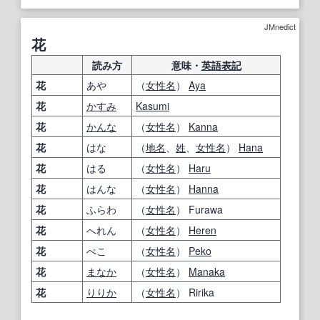
JMnedict
花
読み方
意味・
英語表記
花
あや
（
女性名
）
Aya
花
かすみ
Kasumi
花
かんな
（
女性名
）
Kanna
花
はな
（
地名
、
姓
、
女性名
）
Hana
花
はる
（
女性名
）
Haru
花
はんな
（
女性名
）
Hanna
花
ふらわ
（
女性名
） Furawa
花
へれん
（
女性名
）
Heren
花
ぺこ
（
女性名
）
Peko
花
まなか
（
女性名
）
Manaka
花
りりか
（
女性名
） Ririka