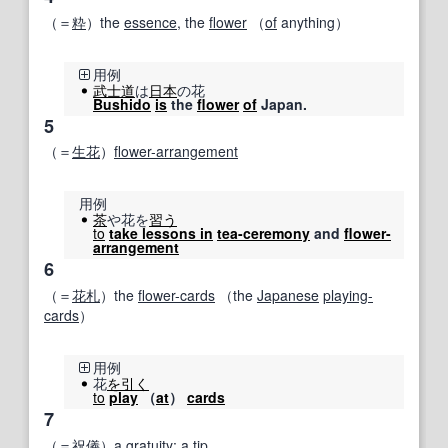
（＝
粋
）the
essence
, the
flower
（
of
anything）
用例
武士道
は
日本
の花
Bushido
is
the
flower
of
Japan.
5
（＝
生花
）
flower-arrangement
用例
茶
や花を
習う
to
take lessons in
tea-ceremony
and
flower-
arrangement
6
（＝
花札
）the
flower-cards
（the
Japanese
playing-
cards
）
用例
花
を引く
to
play
（
at
）
cards
7
（＝
祝儀
）a
gratuity
;
a tip