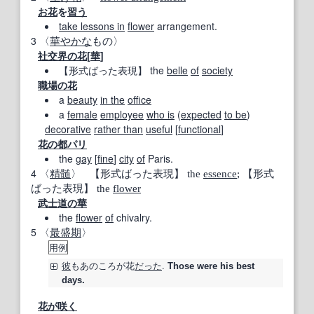
お花
を
習う
take lessons in
flower
arrangement.
3
〈
華やかな
もの〉
社交界の花
[
華
]
【形式ばった表現】
the
belle
of
society
職場の花
a
beauty
in the
office
a
female
employee
who is
(
expected
to be
)
decorative
rather than
useful
[
functional
]
花の
都
パリ
the
gay
[
fine
]
city
of
Paris.
4
〈
精髄
〉
【形式ばった表現】
the
essence
;
【形式
ばった表現】
the
flower
武士道の華
the
flower
of
chivalry.
5
〈
最盛期
〉
用例
彼
もあのころが
花
だった
.
Those were his best
days.
花が咲く