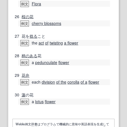
Flora
例文
26
桜の花
cherry blossoms
例文
27
花を
捻る
こと
the
act
of
twisting
a flower
例文
28
柄のある
花
a
pedunculate
flower
例文
29
花弁
each
division
of the
corolla
of a
flower
例文
30
蓮
の花
a
lotus
flower
例文
Weblio例文辞書はプログラムで機械的に意味や英語表現を生成して