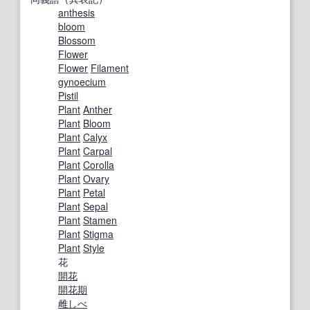
anthesis
bloom
Blossom
Flower
Flower
Filament
gynoecium
Pistil
Plant
Anther
Plant
Bloom
Plant
Calyx
Plant
Carpal
Plant
Corolla
Plant
Ovary
Plant
Petal
Plant
Sepal
Plant
Stamen
Plant
Stigma
Plant
Style
花
開花
開花期
雌しべ