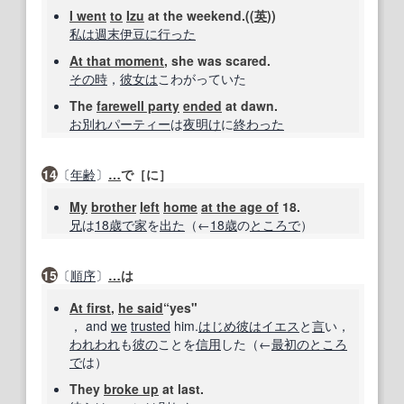
I went
to
Izu
at the weekend.((
英
))
私は
週末
伊豆
に行った
At that moment
, she was scared.
その時
，
彼女は
こわがっていた
The
farewell party
ended
at dawn.
お別れパーティー
は
夜明け
に
終わった
14
〔
年齢
〕
…
で［に］
My
brother
left
home
at the age of
18.
兄
は
18
歳で
家
を
出た
（←
18
歳
の
ところで
）
15
〔
順序
〕
…
は
At first
,
he said
“yes"
， and
we
trusted
him.
はじめ
彼は
イエス
と
言
い，
われわれ
も
彼の
ことを
信用
した（←
最初の
ところ
で
は）
They
broke up
at last.