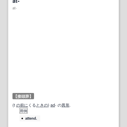
at‐
at‐
【接頭辞】
(t
の前に
くる
ときの
)
ad
‐ の
異形
.
用例
attend.