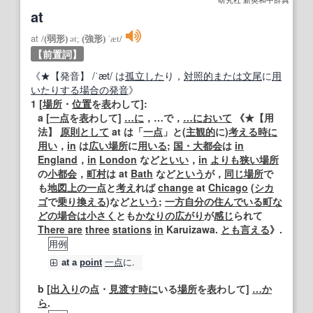
at
at
/
(弱形)
ət;
(強形)
ˈæt
/
【前置詞】
《★
【発音】
/ˈæt/ は
孤立した
り，
対照的
または
文尾
に
用
いた
りする
場合の
発音
》
1
[
場所
・
位置
を
表
わして]:
a [
一点
を
表
わして]
…に
，…で，
…において
《★
【用
法】
原則として
at は「
一点
」と(
主観的
に)
考える
時に
用い
，
in
は
広い
場所
に
用いる
;
国・大
都会
は
in
England
，
in
London
など
といい
，
in
よりも
狭い
場所
の
小
都会
，
町村
は at
Bath
など
という
が，
同じ
場所
で
も
地図
上の
一点
と
考え
れば
change
at
Chicago
(
シカ
ゴ
で
乗り換える
)など
という
;
一方
自分の
住んでいる
町
な
どの
場合は
小さく
とも
かなりの
広がり
が
感じ
られて
There are
three
stations
in
Karuizawa.
とも言える
》.
用例
一点
に.
at
a
point
b [
出入り
の
点
・
見渡す
時に
いる
場所
を
表
わして]
…か
ら
.