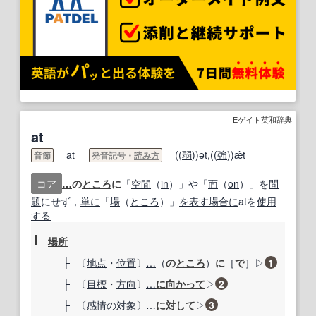
Eゲイト英和辞典
at
at
((
弱
))ət,((
強
))ǽt
音節
発音記号・
読み方
コア
…
の
ところ
に
「
空間
（
in
）」や「
面
（
on
）」を
問
題
にせず，
単に
「
場
（
ところ
）」
を表す
場合に
atを
使用
する
Ⅰ
場所
├
〔
地点
・
位置
〕
…
（
の
ところ
）
に
［
で
］
▷
1
├
〔
目標
・
方向
〕
…
に向かって
▷
2
├
〔
感情の
対象
〕
…
に
対して
▷
3