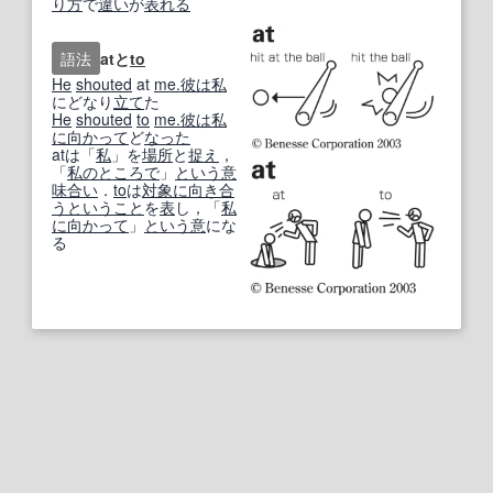
り
方
で
違い
が
表れる
語法
atと
to
He
shouted
at
me.
彼は
私
にどなり
立て
た
He
shouted
to
me.
彼は
私
に向かって
ど
なった
atは「
私
」を
場所
と
捉え
，
「
私の
ところで
」
という意
味
合い
．
to
は
対象に
向き合
う
ということ
を
表
し，「
私
に向かって
」
という
意
にな
る