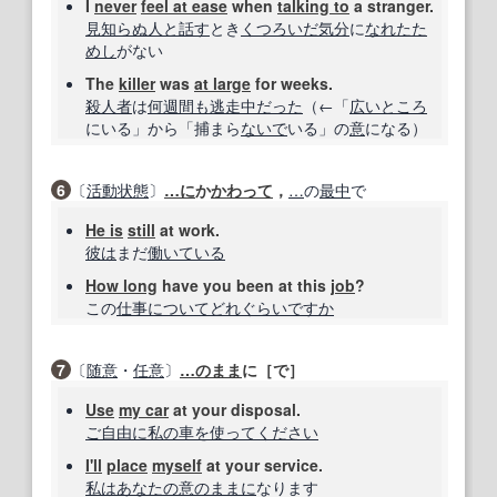
I
never
feel at ease
when
talking to
a stranger.
見知らぬ
人
と話す
とき
くつろいだ気分
に
なれた
た
めし
がない
The
killer
was
at large
for weeks.
殺人者
は
何週間も
逃走中
だった
（←「
広い
ところ
にいる」から「捕まら
ないで
いる」の
意
になる）
6
〔
活動状態
〕
…に
か
かわって
，
…
の
最中
で
He is
still
at work.
彼は
まだ
働いている
How long
have you been at this
job
?
この
仕事
について
どれぐらい
ですか
7
〔
随意
・
任意
〕
…
のまま
に［で］
Use
my car
at your disposal.
ご自由に
私の
車
を使って
ください
I'll
place
myself
at your service.
私は
あなたの
意のままに
なります