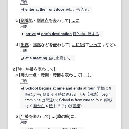
用例
表口
から
入る
.
enter
at
the front
door
c [
到着
地
・
到達点
を
表
わして]
…に
.
用例
目的地
に達する
.
arrive
at
one's destination
d [
出席
・
臨席
などを
表
わして]
…に
(
出
て
いって
，など).
用例
会
に
出席
して.
at
a
meeting
2
[
時
・
年齢
を
表
わして]:
a [
時の
一点
・
時刻
・
時節
を
表
わして]
…に
.
用例
学校
は 9
School
begins
at
nine
and
ends
at
four.
時に
[から]
始まり
4
時に終わる
《★
【用法】
begin
from
nine
は
間違い
;
School
is
from
nine
to
four. (
学校
は 9
時から
4
時
までです)は
可能
》.
b [
年齢
を
表
わして] …(
歳
の時
)に.
用例