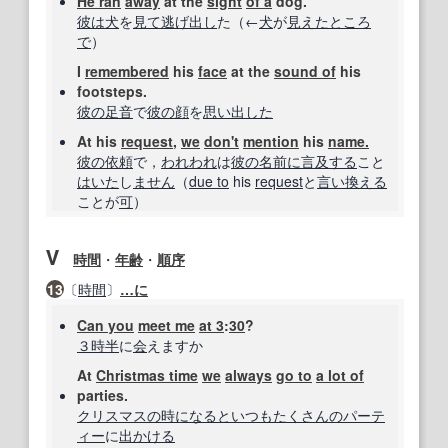
He ran
away
at the
sight
of a
dog.
彼は
犬
を
見て
逃げ
出し
た（←
犬
が
見えた
ところ
で
）
I
remembered
his
face
at the
sound of
his
footsteps.
彼の
足音
で
彼の
顔
を
思い出した
At his
request
,
we
don't
mention
his
name.
彼の
依頼
で，
われわれ
は
彼の
名前
に言及する
こと
はいた
し
ません
（
due to
his
request
と
言い換える
ことが
可
）
Ⅴ
時間
・
年齢
・
順序
13
〔
時間
〕
…に
Can you
meet me
at 3
:
30
?
３時半
に
会
えますか
At
Christmas time
we
always
go to
a lot of
parties.
クリスマス
の時に
なると
いつも
たくさんの
パーテ
ィー
に
出かける