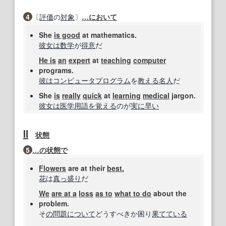
4
〔
評価
の
対象
〕
…において
She
is good
at mathematics.
彼女は
数学
が
得意
だ
He is
an
expert
at
teaching
computer
programs.
彼は
コンピュータプログラム
を
教える
名人
だ
She
is
really
quick
at
learning
medical
jargon.
彼女は
医学用語
を覚える
のが
実に
早い
Ⅱ
状態
5
…
の状態で
Flowers
are at their
best.
花
は
真っ盛り
だ
We
are at a
loss
as to
what to do
about the
problem.
そ
の問題
について
どうすべきか困り
果て
ている