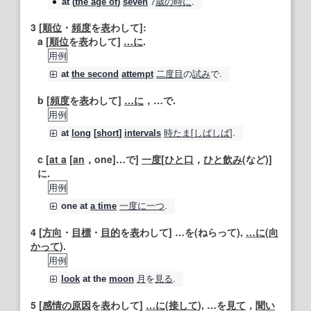
7
歳
の時に
.
at
(
the age of
)
seven
3
[
順位
・
頻度
を
表
わして]:
a [
順位
を
表
わして]
…に
.
用例
二度目
の
試み
で.
at
the second
attempt
b [
頻度
を
表
わして]
…に
，…で.
用例
時たま
[
しばしば
].
at
long
[
short
]
intervals
c [
at a
[
an
，one]…で]
一度
[
ひと口
，
ひと飲み
(など)]
に.
用例
一度に
一つ
.
one
at
a time
4
[
方向
・
目標
・
目的
を
表
わして] …を(ねらって),
…に
(
向
かって
).
用例
月
を
見る
.
look
at
the
moon
5
[
感情の
原因
を
表
わして]
…に
(
接して
), …を
見て
，
聞い