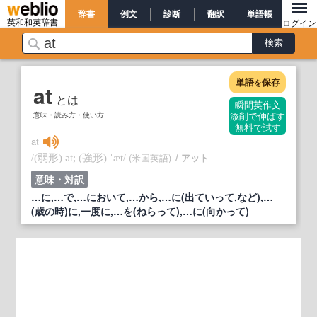
辞書
例文
診断
翻訳
単語帳
英和和英辞書
ログイン
単語
保存
を
at
とは
瞬間英作文
意味・読み方・使い方
添削で伸ばす
無料で試す
at
/
/
(米国英語)
アット
(弱形)
ət;
(強形)
ˈæt
意味・対訳
…に,…で,…において,…から,…に(出ていって,など),…
(歳の時)に,一度に,…を(ねらって),…に(向かって)