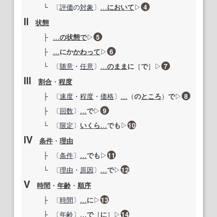
└
〔
評価
の
対象
〕
…
において
▷
4
Ⅱ
状態
├
…
の状態で
▷
5
├
…
にか
かわって
▷
6
└
〔
随意
・
任意
〕
…
のまま
に
［
で
］
▷
7
Ⅲ
割合
・
程度
├
〔
速度
・
程度
・
価格
〕
…
（
の
ところ
）
で
▷
8
├
〔
回数
〕
…
で
▷
9
└
〔
限定
〕
いくら
…
でも
▷
10
Ⅳ
条件
・
理由
├
〔
条件
〕
…
でも
▷
11
└
〔
理由
・
原因
〕
…
で
▷
12
Ⅴ
時間
・
年齢
・
順序
├
〔
時間
〕
…
に
▷
13
├
〔
年齢
〕
…
で
［
に
］
▷
14