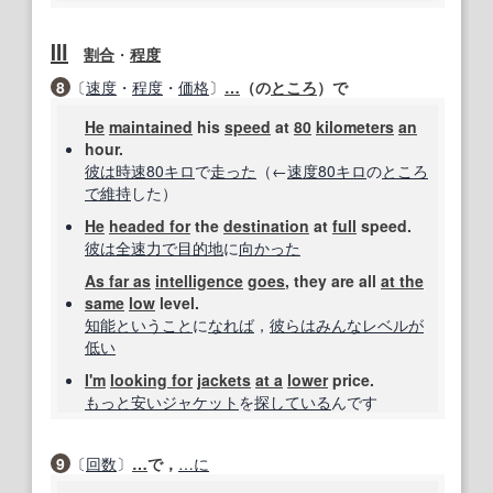
Ⅲ
割合
・
程度
8
〔
速度
・
程度
・
価格
〕
…
（の
ところ
）で
He
maintained
his
speed
at
80
kilometers
an
hour.
彼は
時速
80
キロ
で
走った
（←
速度
80
キロ
の
ところ
で
維持
した）
He
headed for
the
destination
at
full
speed.
彼は
全速力で
目的地
に
向
かった
As far as
intelligence
goes
, they are all
at the
same
low
level.
知能
ということ
に
なれば
，
彼らは
みんな
レベルが
低い
I'm
looking for
jackets
at a
lower
price.
もっと
安い
ジャケット
を
探している
んです
9
〔
回数
〕
…
で，
…に