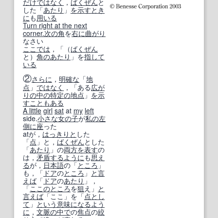
だけではなく
，
ばくぜん
と
した「
あたり
」
を示す
とき
に
も
用いる
Turn right at the next
corner.
次の
角
を
右に
曲がり
なさい
ここでは
，「（
ばくぜん
と）
角の
あたり
」を
指して
いる
②
さらに
，
明確な
「
地
点
」
ではなく
，「ある
広が
り
の中の
特定の
地点
」
を示
す
こともある
A little
girl
sat
at
my
left
side.
小さな
女の子
が
私の
左
側に
座
った
atが，
はっきりと
した
「
点
」と，
ばくぜん
とした
「
あたり
」の
両方
を表す
の
は，
矛盾する
ように
も
思え
る
が，
日本語
の「
ところ
」
も，「
ドア
の
ところ
」
と言
えば
「
ドア
の
あたり
」，
「
ここのところ
を
狙
え」
と
言えば
「ここ」を「
点
とし
て
」
という意味
になるよう
に
，
文脈
の中で
の
焦点
の
絞