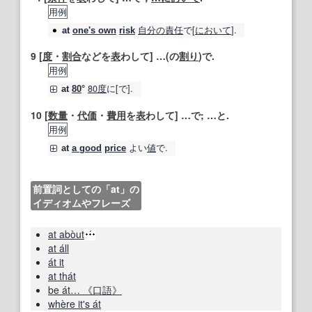
用例
自分の責任
で[
において
].
at
one's own
risk
9
[
度
・
割合
などを
表
わして] …(の
割り
)で.
用例
80
度
に[で].
at
80
°
10
[
数量
・
代価
・
費用
を
表
わして] …で; …と.
用例
よい
値
で.
at
a good
price
前置詞としての「at」の
イディオムやフレーズ
at abòut
at áll
át it
at thát
be át… 《口語》
whère it's át