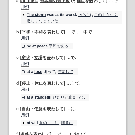
a [
at one
's
+
形容詞の
最上級
で;
極点
を
表
わして] …で.
用例
あらし
は
この上もなく
The storm
was
at
its worst.
激しく
なっていた.
b [
平和
・
不和
を
表
わして] …で，…
中で
.
用例
平和
である
.
be
at
peace
c [
窮状
・
立場
を
表
わして] …で.
用例
困って,
当惑して
.
at
a
loss
d [
停止
・
休止
を
表
わして] …して.
用例
ぴたりと
止
まって.
at
a
standstill
e [
自由
・
任意
を
表
わして]
…に
.
用例
意のままに
,
随意に
.
at
will
f [
条件
を
表
わして] …で，
…において
.