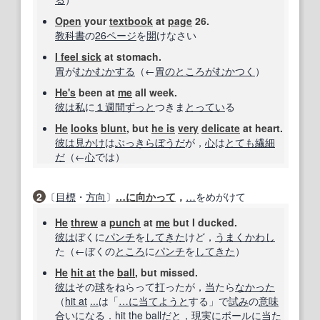
Open
your
textbook
at
page
26.
教科書
の
26
ページ
を
開
けなさい
I feel sick
at stomach.
胃
が
むかむかする
（←
胃の
ところが
むかつく
）
He's
been at
me
all week.
彼は
私
に
１週間
ずっと
つきま
とってい
る
He
looks
blunt
, but
he is
very
delicate
at heart.
彼は
見かけ
は
ぶっきらぼうだ
が，
心
は
とても
繊細
だ
（←
心
では）
2
〔
目標
・
方向
〕
…に
向かって
，
…
をめがけて
He
threw
a
punch
at
me
but I ducked.
彼は
ぼくに
パンチ
を
してきた
けど，
うまく
かわし
た（←ぼくの
ところ
に
パンチ
を
してきた
）
He
hit at
the
ball
, but missed.
彼は
その
球
をねらって
打
ったが，
当
たら
なかった
（
hit at
...
は「
…に
当て
ようと
する」で
試み
の
意味
合い
になる．
hit
the
ball
だと，
現実に
ボール
に
当た