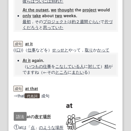
彼らは
ついには
別れた
At the outset
,
we
thought
the
project
would
only
take
about
two
weeks.
最初
，その
プロジェクト
は
約
２週間
ぐらい
で
片づ
く
だろう
と
思っていた
at it
成句
((
口
))（
仕事
などを）
せっせと
やって，
取り
か
かって
At it
again.
（
いつもの
仕事
を
こなし
ている
人
に
対して
）
精
が
でますね（←その
ところ
に
またい
る）
at that
成句
⇒that
成句
代名詞
語法
atの
表す
場所
①
atは「
点
」
のような
場所