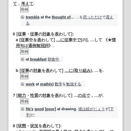
て
，
考えて
.
用例
…を
思っただけ
で
震え
tremble
at
the
thought of
…
る
.
6
[
従事
・
従事
の
対象
を
表
わして]:
a [
従事
中
を
表
わして]
…に
従事
中で
[の], …して 《★
慣
用句
は
通例
無冠詞
》.
用例
朝食
中
.
at
breakfast
b [
従事
の
対象
を
表
わして]
…に
(
取り組み
), …を.
用例
数学
を
勉強する
.
work
at
math
(s)
7
[
能力
・
性質
の
対象
を
表
わして] …
の点で
，…が.
用例
彼は
絵
がじょう
ず[
下
He's
good
[
poor
]
at
drawing.
手
]だ.
8
[
状態
・
状況
を
表
わして]: