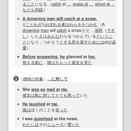
ること
になる．
catch
at
...
,
grasp at
...
,
shoot at
...
など
も同様
）
A drowning man will catch at a straw.
((
ことわざ
))
おぼれる者はわらをもつかむ
（A
drowning
man
will
catch
a straw.だと，
溺死
（
でき
し
）した
人
は
みんな
わらをつかんでいる
というこ
と
になり，つかもう
とする
意
を表す
ためには
at
が必
要
）
Before
answering
,
he
glanced at
her.
答える
前に
，
彼は
ちらっと
彼女
を見た
3
〔
感情の
対象
〕
…に
対して
She
was so
mad at
me.
彼女は
私に対して
とても
怒って
いた
He
laughed
at
me.
彼は
ぼくのことを
笑った
I was
surprised
at the news.
わたしは
その
ニュース
に
驚いた