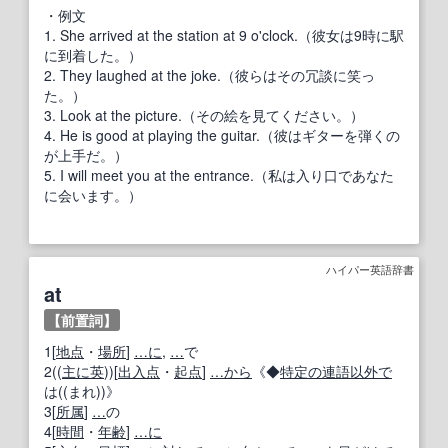
・例文
1. She arrived at the station at 9 o'clock.（彼女は9時に駅
に到着した。）
2. They laughed at the joke.（彼らはその冗談に笑っ
た。）
3. Look at the picture.（その絵を見てください。）
4. He is good at playing the guitar.（彼はギターを弾くの
が上手だ。）
5. I will meet you at the entrance.（私は入り口であなた
に会います。）
ハイパー英語辞書
at
【前置詞】
1[
地点
・
場所
]
…に
,
…
で
2((
主に
英
))[
出入
点
・
起点
]
…から
《◆
特定の
連語
以外で
は((まれ))》
3[
所属
]
…
の
4[
時間
・
年齢
]
…に