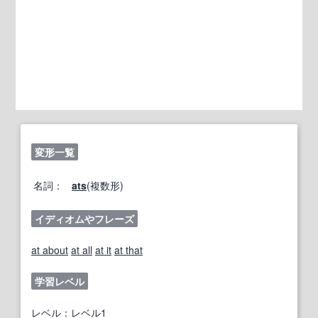
変形一覧
名詞：
ats
(複数形)
イディオムやフレーズ
at about
at all
at it
at that
学習レベル
レベル：レベル1