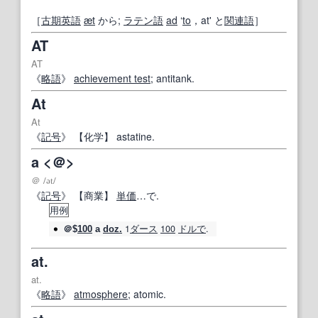
［
古期
英語
æt
から;
ラテン語
ad
‘
to
，at' と
関連語
］
AT
AT
《
略語
》
achievement test
; antitank.
At
At
《
記号
》
【
化学
】
astatine.
a <＠>
＠
/
ət
/
《
記号
》
【
商業
】
単価
…で.
用例
1
ダース
100
ドルで
.
＠$
100
a
doz.
at.
at.
《
略語
》
atmosphere
; atomic.