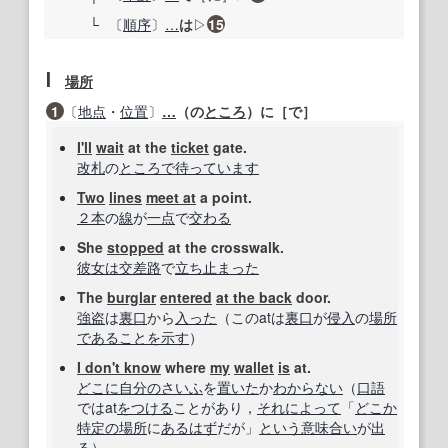
└
〔
順序
〕
…
は
▷
15
Ⅰ
場所
1
〔
地点
・
位置
〕
…
（の
ところ
）に［で］
I'll
wait
at the
ticket
gate.
改札
の
ところで
待っています
Two
lines
meet at
a point.
２本
の
線
が
一点
で
交わる
She
stopped
at the crosswalk.
彼女は
交差路
で
立ち
止まった
The
burglar
entered
at the back
door.
強盗
は
裏口
から
入った
（このatは
裏口
が
侵入
の
場所
であること
を示す
）
I don't know
where
my
wallet
is
at.
どこに
自分の
さいふ
を
置いた
か
わからない
（
口語
ではat
をつける
ことがあり，
それによって
「
どこか
特定の場所
に
あるはず
だが」
という意味
合い
が
出
る
）