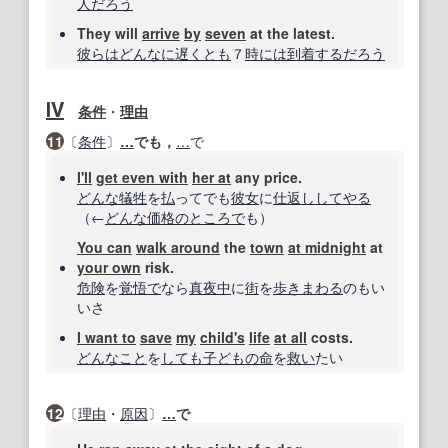
人
だろう
They will
arrive
by
seven
at the latest.
彼らは
どんなに
遅くとも
７
時には
到着する
だろう
Ⅳ
条件
・
理由
11
〔
条件
〕
…
でも，
…
で
I'll
get even with
her at
any price.
どんな
犠牲
を
払
ってでも
彼女
に
仕返し
してやる
（←
どんな
価格の
ところで
も）
You can
walk around
the
town
at midnight
at
your own
risk.
危険
を
覚悟で
なら
真夜中
に
街
を
歩きまわる
のもい
いさ
I want to
save
my
child
's
life
at all
costs.
どんなこと
を
しても
子どもの
命
を
救い
たい
12
〔
理由
・
原因
〕
…
で