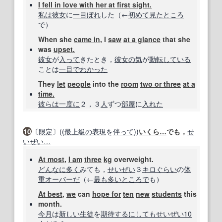
I fell in love with her at first sight.
私は
彼女
に
一目ぼれ
した（←
初めて見た
ところ
で
）
When she
came in
, I
saw
at a glance
that she
was
upset.
彼女
が
入って
きたとき，
彼女の
気
が
動転
している
ことは
一目で
わかった
They
let
people
into the
room
two or three
at a
time.
彼らは
一度に
２，３
人
ずつ
部屋
に
入れた
10
〔
限定
〕((
最上級の
表現
を
伴って
))
いくら
…
でも，
せ
いぜい
…
At most
,
I am
three
kg
overweight.
どんなに
多く
みても，
せいぜい
３
キロ
ぐらい
の
体
重
オーバーだ
（←
最も多い
ところで
も）
At best
,
we
can
hope for
ten
new
students
this
month.
今月
は
新しい
生徒
を
期待する
にしても
せいぜい
10