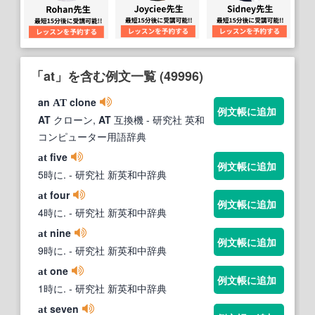
「at」を含む例文一覧 (49996)
an
clone
AT
例文帳に追加
AT
クローン,
AT
互換機
- 研究社 英和
コンピューター用語辞典
five
at
例文帳に追加
5時に.
- 研究社 新英和中辞典
four
at
例文帳に追加
4時に.
- 研究社 新英和中辞典
nine
at
例文帳に追加
9時に.
- 研究社 新英和中辞典
one
at
例文帳に追加
1時に.
- 研究社 新英和中辞典
seven
at