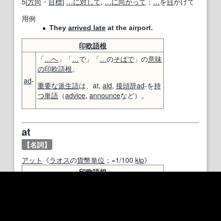
5[
方向
・
目標
]
…に
対して
,
…に
向かって
；
…
を
目
がけて
用例
They
arrived late
at the airport.
印欧語
根
「
…へ
」「
…
で」「
…
の
そばで
」の
意味
の
印欧語
根
。
ad
-
重要な
派生語
は、at,
aid
,
接頭辞
ad
-を
持
つ
単語
（
advice
,
announce
など）。
at
【名詞】
アット
《
ラオス
の
貨幣単位
；=1/100
kip
》
印欧語
根
「
…へ
」「
…
で」「
…
の
そばで
」の
意味
の
印欧語
根
。
ad
-
重要な
派生語
は、at,
aid
,
接頭辞
ad
-を
持