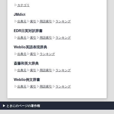
カテゴリ
JMdict
出典元
索引
用語索引
ランキング
EDR日英対訳辞書
出典元
索引
用語索引
ランキング
Weblio英語表現辞典
出典元
索引
ランキング
斎藤和英大辞典
出典元
索引
用語索引
ランキング
Weblio例文辞書
出典元
索引
用語索引
ランキング
ときにのページの著作権