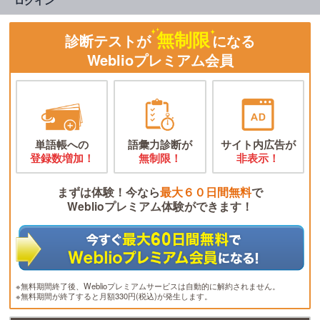
ログイン
無制限
診断テストが
になる
Weblioプレミアム会員
単語帳への
語彙力診断が
サイト内広告が
登録数増加！
無制限！
非表示！
まずは体験！今なら
最大６０日間無料
で
Weblioプレミアム体験ができます！
※無料期間終了後、Weblioプレミアムサービスは自動的に解約されません。
※無料期間が終了すると月額330円(税込)が発生します。