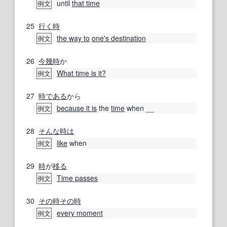
until
that time
例文
25
行く
時
the way to
one's destination
例文
26
今
幾時
か
What time is it?
例文
27
時
である
から
because it is
the
time
when __
例文
28
そんな時は
like
when
例文
29
時
が
移る
Time passes
例文
30
その時その時
every moment
例文