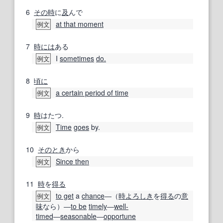
6
その時
に
及
んで
at that moment
例文
7
時には
ある
I
sometimes
do.
例文
8
頃に
a certain period of time
例文
9
時
はたつ.
Time
goes
by.
例文
10
そのとき
から
Since then
例文
11
時
を
得る
to get
a
chance
―（
時
よろしき
を
得る
の
意
例文
味
なら）―
to be
timely
―
well-
timed
―
seasonable
―
opportune