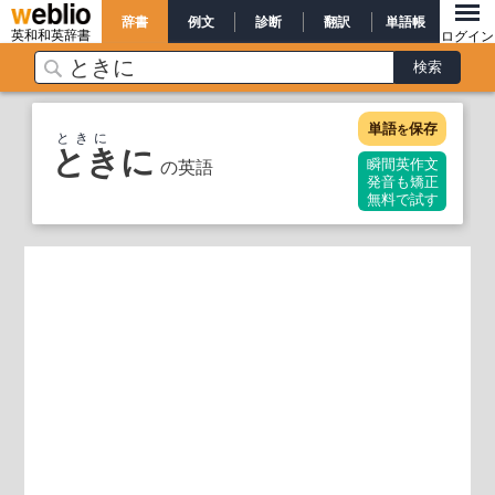
辞書
例文
診断
翻訳
単語帳
英和和英辞書
ログイン
単語
保存
を
ときに
ときに
の英語
瞬間英作文
発音も矯正
無料で試す