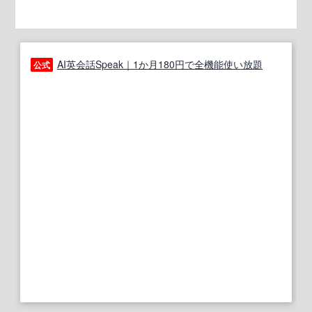
AI英会話Speak｜1か月180円で全機能使い放題
公式