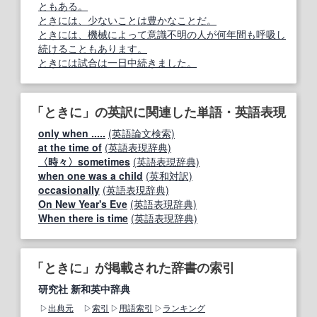
ともある。
ときには、少ないことは豊かなことだ。
ときには、機械によって意識不明の人が何年間も呼吸し
続けることもあります。
ときには試合は一日中続きました。
「ときに」の英訳に関連した単語・英語表現
only when .....
(英語論文検索)
at the time of
(英語表現辞典)
〈時々〉sometimes
(英語表現辞典)
when one was a child
(英和対訳)
occasionally
(英語表現辞典)
On New Year's Eve
(英語表現辞典)
When there is time
(英語表現辞典)
「ときに」が掲載された辞書の索引
研究社 新和英中辞典
出典元
索引
用語索引
ランキング