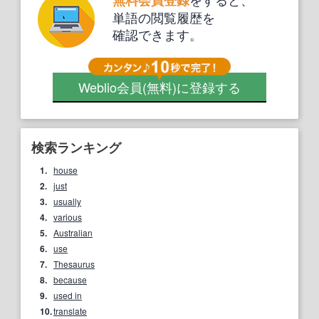
単語の閲覧履歴を
確認できます。
Weblio会員
(無料)
に登録する
検索ランキング
1.
house
2.
just
3.
usually
4.
various
5.
Australian
6.
use
7.
Thesaurus
8.
because
9.
used in
10.
translate