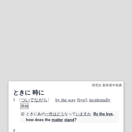
研究社 新和英中辞典
ときに 時に
1
〈
ついでながら
〉
by the way
[
bye
];
incidentally
用例
ときにあの
一件
はどう
なって
いますか
.
By the bye
,
how does the
matter
stand
?
2