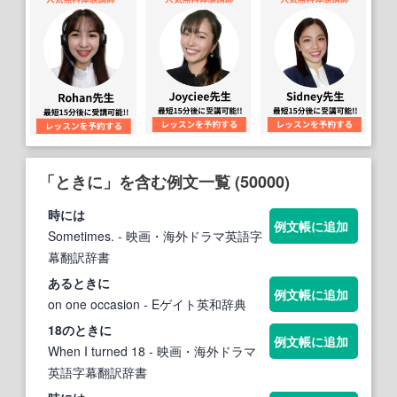
「ときに」を含む例文一覧 (50000)
時には
例文帳に追加
Sometimes.
- 映画・海外ドラマ英語字
幕翻訳辞書
ある
ときに
例文帳に追加
on one occasion
- Eゲイト英和辞典
18の
ときに
例文帳に追加
When I turned 18
- 映画・海外ドラマ
英語字幕翻訳辞書