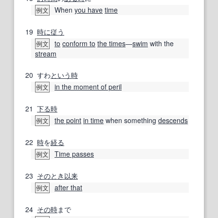
When
you have
time
例文
19
時に
従う
to
conform to
the times
―
swim
with the
例文
stream
20
すわ
という
時
in the moment of peril
例文
21
下る
時
the point
in time
when something
descends
例文
22
時
を
経る
Time passes
例文
23
そのとき
以来
after that
例文
24
その時
まで