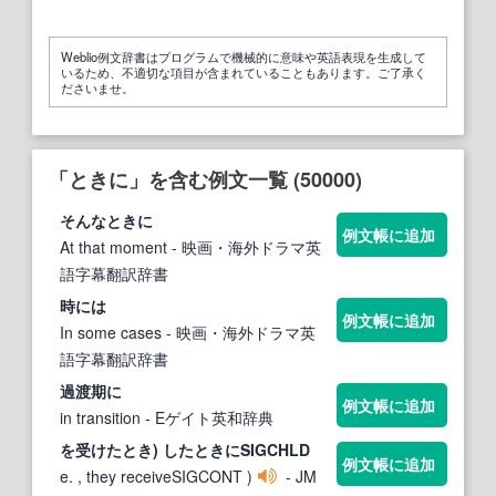
Weblio例文辞書はプログラムで機械的に意味や英語表現を生成して
いるため、不適切な項目が含まれていることもあります。ご了承く
ださいませ。
「ときに」を含む例文一覧 (50000)
そんな
ときに
例文帳に追加
At that moment
- 映画・海外ドラマ英
語字幕翻訳辞書
時には
例文帳に追加
In some cases
- 映画・海外ドラマ英
語字幕翻訳辞書
過渡期に
例文帳に追加
in transition
- Eゲイト英和辞典
を受けた
とき
) した
ときに
SIGCHLD
例文帳に追加
e. , they receiveSIGCONT )
- JM