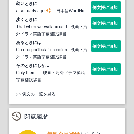
幼い
ときに
例文帳に追加
at an early age
- 日本語WordNet
歩く
ときに
例文帳に追加
That when we walk around
- 映画・海
外ドラマ英語字幕翻訳辞書
ある
ときに
は
例文帳に追加
On one particular occasion
- 映画・海
外ドラマ英語字幕翻訳辞書
その
ときに
しか...
例文帳に追加
Only then ...
- 映画・海外ドラマ英語
字幕翻訳辞書
>> 例文の一覧を見る
閲覧履歴
をすると、
無料会員登録