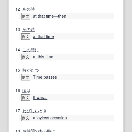
12
あ
の時
at that time
―
then
例文
13
その時
at that time
例文
14
この時
に
at this time
例文
15
時がたつ
Time passes
例文
16
頃
は
It was...
例文
17
わびしい
とき
a
joyless
occasion
例文
18
お時間
の
ある時
に