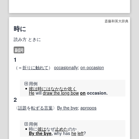
斎藤和英大辞典
時に
読み方
ときに
副詞
1
（＝
折りに触れて
）
occasionally
;
on occasion
用例
彼は
時には
なかなか
吹く
He
will
draw the long bow
on
occasion.
2
〈
話題
を
転ずる
言葉
〉
By the bye
;
apropos
用例
時に
彼は
なぜ
止めた
のか
By the bye
,
why has
he
left
?