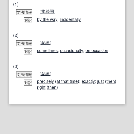
(1)
（
接続詞
）
文法情報
by the way
;
incidentally
対訳
(2)
（
副詞
）
文法情報
sometimes
;
occasionally
;
on occasion
対訳
(3)
（
副詞
）
文法情報
precisely
(
at that time
);
exactly
;
just
(
then
);
対訳
right
(
then
)