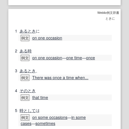
Weblio例文辞書
ときに
1
あるとき
に
on one occasion
例文
2
ある時
on one occasion
―
one time
―
once
例文
3
あるとき
、
There was once a time when...
例文
4
そのとき
that time
例文
5
時として
は
on some occasions
―
in some
例文
cases
―
sometimes