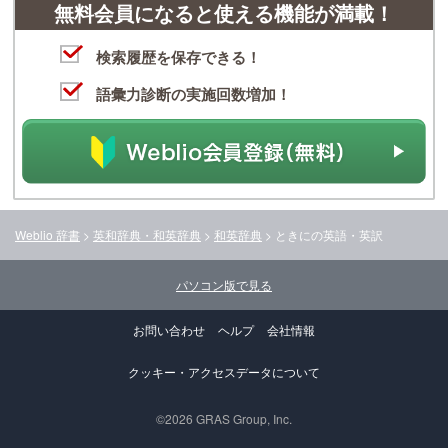
無料会員になると使える機能が満載！
検索履歴を保存できる！
語彙力診断の実施回数増加！
Weblio 辞書
>
英和辞典・和英辞典
>
和英辞典
>
ときに
の英語・英訳
パソコン版で見る
お問い合わせ
ヘルプ
会社情報
クッキー・アクセスデータについて
©2026 GRAS Group, Inc.