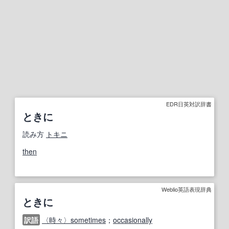
EDR日英対訳辞書
ときに
読み方
トキニ
then
Weblio英語表現辞典
ときに
訳語
〈時々〉sometimes
；
occasionally