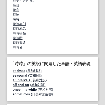
時早く過ぎる。
時明
時春
時昭
時時
時時刻刻
時時地気
時時接触
時時断
時時混線
時時良
「時時」の英訳に関連した単語・英語表現
at times
(英和対訳)
seasonal
(英和対訳)
at intervals
(英和対訳)
off and on
(英和対訳)
once in a while
(英和対訳)
sometimes
(日英対訳辞書)