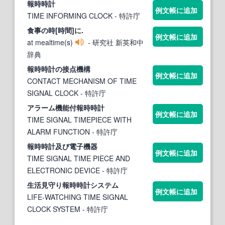
報
時時
計
例文帳に追加
TIME INFORMING CLOCK
- 特許庁
食事の
時[時
間]に.
例文帳に追加
at mealtime(s)
- 研究社 新英和中
辞典
報
時時
計の接点機構
例文帳に追加
CONTACT MECHANISM OF TIME
SIGNAL CLOCK
- 特許庁
アラーム機能付報
時時
計
例文帳に追加
TIME SIGNAL TIMEPIECE WITH
ALARM FUNCTION
- 特許庁
報
時時
計及び電子機器
例文帳に追加
TIME SIGNAL TIME PIECE AND
ELECTRONIC DEVICE
- 特許庁
生活見守り報
時時
計システム
例文帳に追加
LIFE-WATCHING TIME SIGNAL
CLOCK SYSTEM
- 特許庁