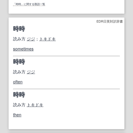
「時時」に関する類語一覧
EDR日英対訳辞書
時時
読み方
ジジ
；
トキドキ
sometimes
時時
読み方
ジジ
often
時時
読み方
トキドキ
then