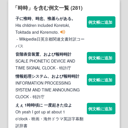
「時時」を含む例文一覧 (281)
子に惟
時、時
忠、惟基らがある。
例文帳に追加
His children included Koretoki,
Tokitada and Koremoto.
- Wikipedia日英京都関連文書対訳コー
パス
音階表音装置、および報
時時
計
例文帳に追加
SCALE PHONETIC DEVICE AND
TIME SIGNAL CLOCK
- 特許庁
情報処理システム、および報
時時
計
例文帳に追加
INFORMATION PROCESSING
SYSTEM AND TIME ANNOUNCING
CLOCK
- 特許庁
えぇ 1
時時
頃に 一度起きた位よ
例文帳に追加
Oh yeah I got up at about 1
o'clock
- 映画・海外ドラマ英語字幕翻
訳辞書