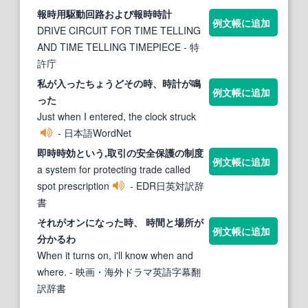
報時用駆動回路および報
時時
計
例文帳に追加
DRIVE CIRCUIT FOR TIME TELLING
AND TIME TELLING TIMEPIECE
- 特
許庁
私が入ったちょうどその
時、時
計が鳴
例文帳に追加
った
Just when I entered, the clock struck
- 日本語WordNet
即
時時
効という,取引の安全保護の制度
例文帳に追加
a system for protecting trade called
spot prescription
- EDR日英対訳辞
書
それがオンになった時、 時間と場所が
例文帳に追加
分かるわ
When it turns on, i'll know when and
where.
- 映画・海外ドラマ英語字幕翻
訳辞書