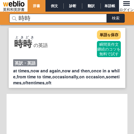
辞書
例文
診断
翻訳
単語帳
英和和英辞書
ログイン
単語
保存
を
ときどき
時時
の英語
瞬間英作文
継続のコツを
無料で試す
英訳・英語
at times,now and again,now and then,once in a whil
e,from time to time,occasionally,on occasion,someti
mes,oftentimes,oft