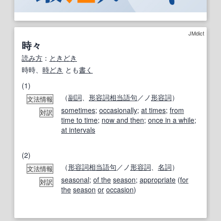
JMdict
時々
読み方
：
ときどき
時時、
時どき
とも
書く
(1)
（
副詞
、
形容詞相当語句
／ノ
形容詞
）
文法情報
sometimes
;
occasionally
;
at times
;
from
対訳
time to time
;
now and then
;
once in a while
;
at intervals
(2)
（
形容詞相当語句
／ノ
形容詞
、
名詞
）
文法情報
seasonal
;
of the
season
;
appropriate
(
for
対訳
the
season
or
occasion
)