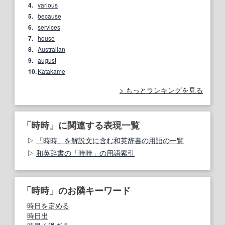
4.
various
5.
because
6.
services
7.
house
8.
Australian
9.
august
10.
Katakame
もっとランキングを見る
「時時」に関連する表現一覧
「時時」を解説文に含む和英辞書の用語の一覧
和英辞書の「時時」の用語索引
「時時」のお隣キーワード
時日を定める
時日出