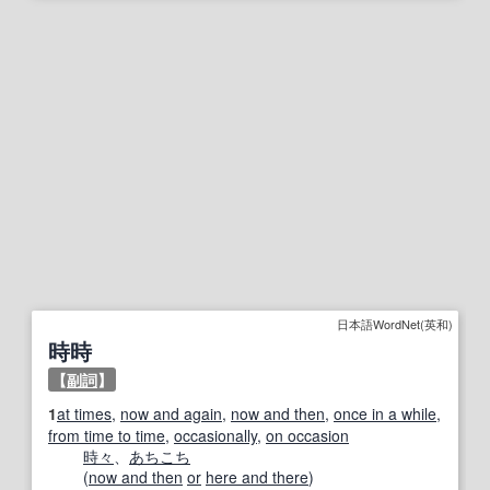
日本語WordNet(英和)
時時
【
副詞
】
1
at times
,
now and again
,
now and then
,
once in a while
,
from time to time
,
occasionally
,
on occasion
時々
、
あちこち
(
now and then
or
here and there
)