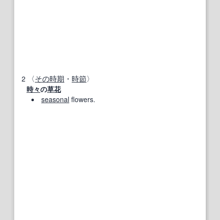
2
〈
その時期
・
時節
〉
時々
の
草花
seasonal
flowers.