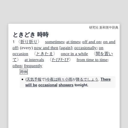
研究社 新和英中辞典
ときどき 時時
1
〈
折り
折り
〉
sometimes
;
at times
;
off and on
;
on and
off
; (every)
now and then
[
again
];
occasionally
;
on
occasion
〈
ときたま
〉
once in a while
〈
間を置い
て
〉
at intervals
〈
たびたび
〉
from time to time
;
often
;
frequently
用例
(
天気予報
で)
今夜は
時々
小雨
が
降る
でしょう
.
There
will be
occasional
showers
tonight.