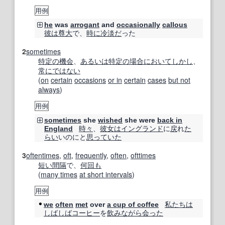
用例
he
was
arrogant
and
occasionally
callous
彼は
尊大
で、
時に
冷淡だ
った
2
sometimes
特定の
機会
、
あるいは
特定の場合
において
しかし
、
常に
ではない
(
on
certain
occasions
or in
certain
cases
but not
always
)
用例
sometimes
she
wished
she were
back in
時々
、
彼女は
イングランド
に
戻
れ
た
England
らい
いのにと
思っていた
3
oftentimes
,
oft
,
frequently
,
often
,
ofttimes
短い間
隔
で、
何回も
(
many times
at short intervals
)
用例
私たちは
we
often
met
over
a cup of coffee
しばしば
コーヒー
を
飲みながら
会った