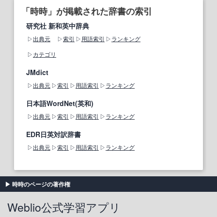
「時時」が掲載された辞書の索引
研究社 新和英中辞典
出典元
索引
用語索引
ランキング
カテゴリ
JMdict
出典元
索引
用語索引
ランキング
日本語WordNet(英和)
出典元
索引
用語索引
ランキング
EDR日英対訳辞書
出典元
索引
用語索引
ランキング
時時のページの著作権
Weblio公式学習アプリ