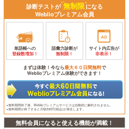
無制限
診断テストが
になる
Weblioプレミアム会員
単語帳への
語彙力診断が
サイト内広告が
登録数増加！
無制限！
非表示！
まずは体験！今なら
最大６０日間無料
で
Weblioプレミアム体験ができます！
※無料期間終了後、Weblioプレミアムサービスは自動的に解約されません。
※無料期間が終了すると月額330円(税込)が発生します。
無料会員になると使える機能が満載！