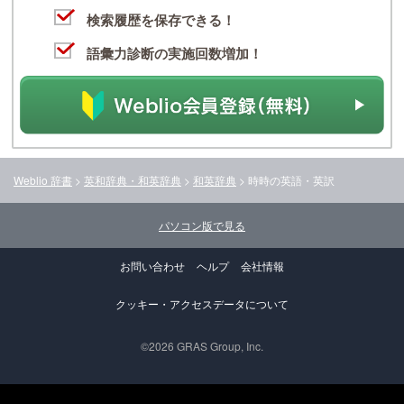
検索履歴を保存できる！
語彙力診断の実施回数増加！
Weblio 辞書
>
英和辞典・和英辞典
>
和英辞典
>
時時
の英語・英訳
パソコン版で見る
お問い合わせ
ヘルプ
会社情報
クッキー・アクセスデータについて
©2026 GRAS Group, Inc.