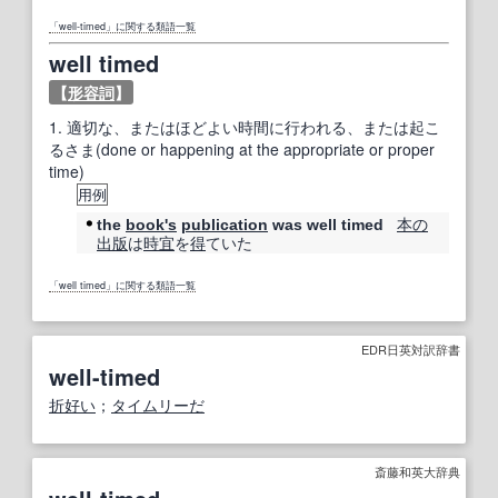
「well-timed」に関する類語一覧
well timed
【
形容詞
】
1.
適切な、またはほどよい時間に行われる、または起こ
るさま(done or happening at the appropriate or proper
time)
用例
本の
the
book
's
publication
was well timed
出版
は
時宜
を
得
ていた
「well timed」に関する類語一覧
EDR日英対訳辞書
well-timed
折好い
；
タイムリーだ
斎藤和英大辞典