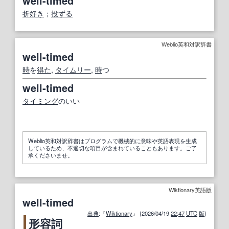
well-timed
折好き
；
投ずる
Weblio英和対訳辞書
well-timed
時
を
得た
,
タイムリー
,
時
つ
well‐timed
タイミング
のいい
Weblio英和対訳辞書はプログラムで機械的に意味や英語表現を生成
しているため、不適切な項目が含まれていることもあります。ご了
承くださいませ。
Wiktionary英語版
well-timed
出典
:『
Wiktionary
』 (2026/04/19
22
:
47
UTC
版
)
形容詞