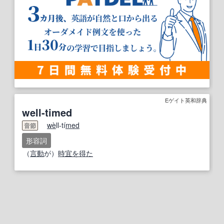
Eゲイト英和辞典
well-timed
we
̀ll-tí
med
音節
形容詞
（
言動
が）
時宜を得た