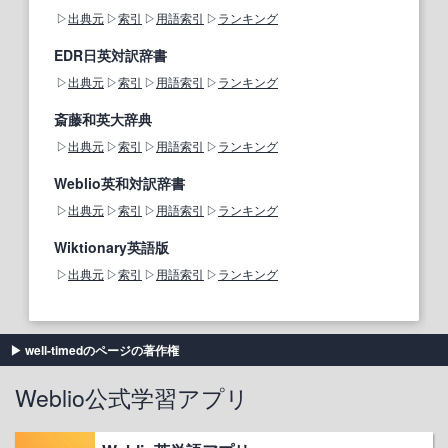
出典元
索引
用語索引
ランキング
EDR日英対訳辞書
出典元
索引
用語索引
ランキング
斎藤和英大辞典
出典元
索引
用語索引
ランキング
Weblio英和対訳辞書
出典元
索引
用語索引
ランキング
Wiktionary英語版
出典元
索引
用語索引
ランキング
well-timedのページの著作権
Weblio公式学習アプリ