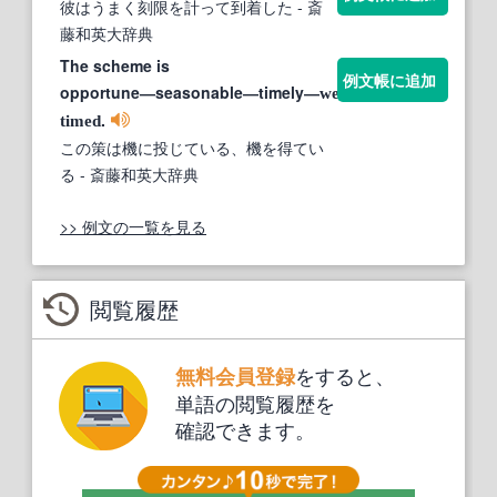
彼はうまく刻限を計って到着した
- 斎
藤和英大辞典
The scheme is
例文帳に追加
opportune―seasonable―timely―
well-
.
timed
この策は機に投じている、機を得てい
る
- 斎藤和英大辞典
>> 例文の一覧を見る
閲覧履歴
をすると、
無料会員登録
単語の閲覧履歴を
確認できます。