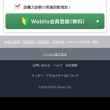
語彙力診断の実施回数増加！
Weblio 辞書
>
英和辞典・和英辞典
>
英和辞典
>
well-timed
の意味・解説
パソコン版で見る
お問い合わせ
ヘルプ
会社情報
クッキー・アクセスデータについて
©2026 GRAS Group, Inc.