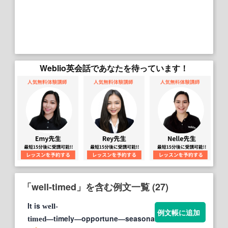
Weblio英会話であなたを待っています！
「well-timed」を含む例文一覧 (27)
It is
well-
例文帳に追加
―timely―opportune―seasonable.
timed