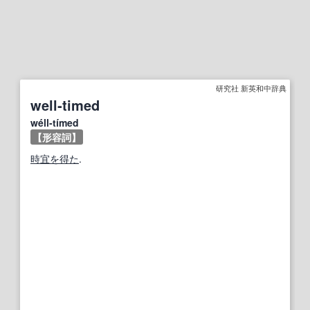
研究社 新英和中辞典
well‐timed
wéll‐tímed
【形容詞】
時宜を得た
.