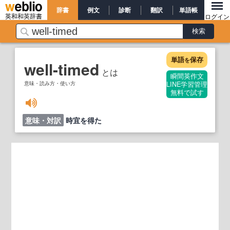
辞書
例文
診断
翻訳
単語帳
英和和英辞書
ログイン
単語
保存
を
well-timed
とは
瞬間英作文
意味・読み方・使い方
LINE学習管理
無料で試す
意味・対訳
時宜を得た