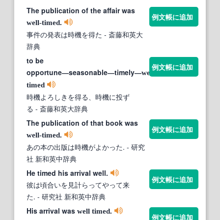
The publication of the affair was
例文帳に追加
.
well-timed
事件の発表は時機を得た
- 斎藤和英大
辞典
to be
例文帳に追加
opportune―seasonable―timely―
well-
timed
時機よろしきを得る、時機に投ず
る
- 斎藤和英大辞典
The publication of that book was
例文帳に追加
.
well‐timed
あの本の出版は時機がよかった.
- 研究
社 新和英中辞典
He timed his arrival well.
例文帳に追加
彼は頃合いを見計らってやって来
た.
- 研究社 新和英中辞典
His arrival was
.
well timed
例文帳に追加