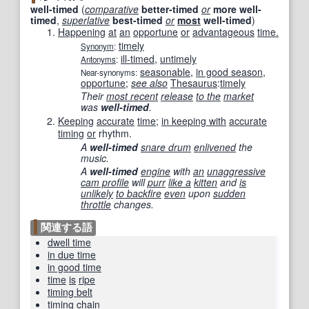
well-timed
(
comparative
better-timed
or
more
well-
timed
,
superlative
best-timed
or
most
well-timed
)
Happening
at
an
opportune
or
advantageous
time.
timely
Synonym
:
ill-timed
,
untimely
Antonyms
:
seasonable
,
in good season
,
Near-synonyms:
opportune
;
see also
Thesaurus
:
timely
Their
most recent
release
to the
market
was
well-timed
.
Keeping
accurate
time
;
in keeping with
accurate
timing
or
rhythm.
A
well-timed
snare drum
enlivened
the
music.
A
well-timed
engine
with
an
unaggressive
cam profile
will
purr
like a
kitten
and
is
unlikely
to backfire
even
upon
sudden
throttle
changes.
関連する語
dwell time
in due time
in good time
time
is
ripe
timing belt
timing chain