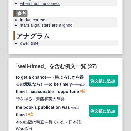
when the time comes
参考
in due course
stars
align
,
stars are aligned
アナグラム
dwell time
「well-timed」を含む例文一覧 (27)
to get a chance―（時よろしきを得
例文帳に追加
るの意味なら）―to be timely―
well-
―seasonable―opportune
timed
時を得る
- 斎藤和英大辞典
the book's publication was
well
例文帳に追加
timed
本の出版は時宜を得ていた
- 日本語
WordNet