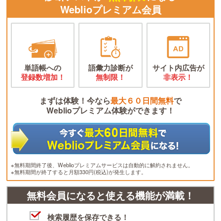
Weblioプレミアム会員
単語帳への
語彙力診断が
サイト内広告が
登録数増加！
無制限！
非表示！
まずは体験！今なら
最大６０日間無料
で
Weblioプレミアム体験ができます！
※無料期間終了後、Weblioプレミアムサービスは自動的に解約されません。
※無料期間が終了すると月額330円(税込)が発生します。
無料会員になると使える機能が満載！
検索履歴を保存できる！