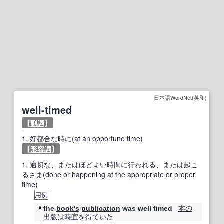
日本語WordNet(英和)
well-timed
【
副詞
】
1.
好都合な時に(at an opportune time)
【
形容詞
】
1.
適切な、またはほどよい時間に行われる、または起こ
るさま(done or happening at the appropriate or proper
time)
用例
本の
the
book
's
publication
was well timed
出版
は
時宜
を
得
ていた