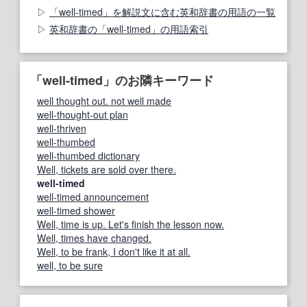
「well-timed」を解説文に含む英和辞書の用語の一覧
英和辞書の「well-timed」の用語索引
「well-timed」のお隣キーワード
well thought out. not well made
well‐thought‐out plan
well-thriven
well-thumbed
well‐thumbed dictionary
Well, tickets are sold over there.
well‐timed
well-timed announcement
well-timed shower
Well, time is up. Let's finish the lesson now.
Well, times have changed.
Well, to be frank, I don't like it at all.
well, to be sure