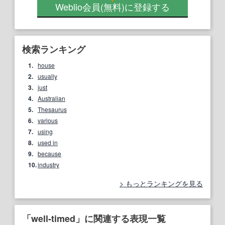
Weblio会員
(無料)
に登録する
検索ランキング
1.
house
2.
usually
3.
just
4.
Australian
5.
Thesaurus
6.
various
7.
using
8.
used in
9.
because
10.
industry
もっとランキングを見る
「well-timed」に関連する表現一覧