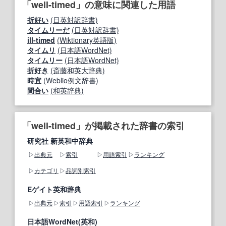
「well-timed」の意味に関連した用語
折好い
(日英対訳辞書)
タイムリーだ
(日英対訳辞書)
ill-timed
(Wiktionary英語版)
タイムリ
(日本語WordNet)
タイムリー
(日本語WordNet)
折好き
(斎藤和英大辞典)
時宜
(Weblio例文辞書)
間合い
(和英辞典)
「well-timed」が掲載された辞書の索引
研究社 新英和中辞典
出典元
索引
用語索引
ランキング
カテゴリ
品詞別索引
Eゲイト英和辞典
出典元
索引
用語索引
ランキング
日本語WordNet(英和)