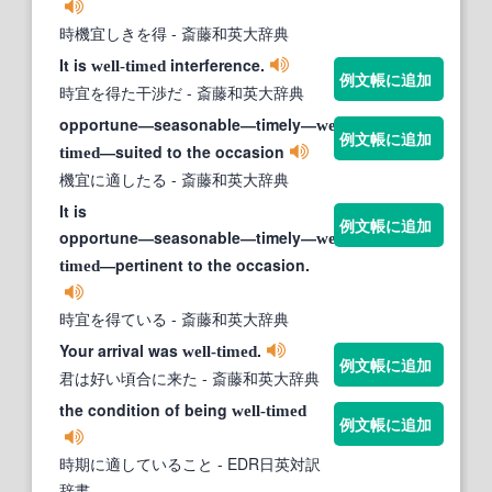
時機宜しきを得
- 斎藤和英大辞典
It is
interference.
well-timed
例文帳に追加
時宜を得た干渉だ
- 斎藤和英大辞典
opportune―seasonable―timely―
well-
例文帳に追加
―suited to the occasion
timed
機宜に適したる
- 斎藤和英大辞典
It is
例文帳に追加
opportune―seasonable―timely―
well-
―pertinent to the occasion.
timed
時宜を得ている
- 斎藤和英大辞典
Your arrival was
.
well-timed
例文帳に追加
君は好い頃合に来た
- 斎藤和英大辞典
the condition of being
well-timed
例文帳に追加
時期に適していること
- EDR日英対訳
辞書