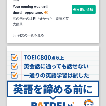
Your coming was
well-
例文帳に追加
―opportune.
timed
君の来たのは折り好かった
- 斎藤和英
大辞典
>> 例文の一覧を見る