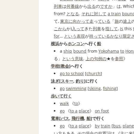
列車
は
何番
線
から
出る
の
ですか
」は, Whic
from?
となる
.
それに対して
a train
bound
て,
東京
に向かって
走
っ
ている
「
旅
の
途上
こから
か)
入って
きた
列車
を
指して
,
Is
this
for
…
という
表現
が
持っている
かなり
限定
横浜
から
ホンコン
へ行く
船
a
ship
bound
from
Yokohama
to
Hon
る」
という意味
.
上の句
例の
★を
参照
》
学校
[
教会
]へ行く
go to school
[
church
]
泳ぎ
[
スキー
,
釣り
]に行く
go
swimming
[
skiing
,
fishing
]
歩いて行く
walk
《
to
》
go
《
to a
place
》
on foot
電車
[
バス
,
飛行機
,
船
]で行く
go
《
to a
place
》
by
train
[
bus
,
plan
い方
もある.
その場合
の前
置
詞
は 《
主に
米