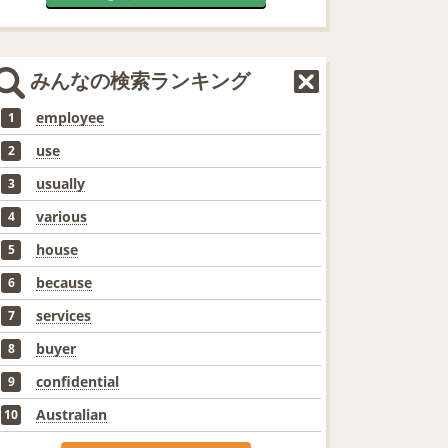
みんなの検索ランキング
employee
1
use
2
usually
3
various
4
house
5
because
6
services
7
buyer
8
confidential
9
Australian
10