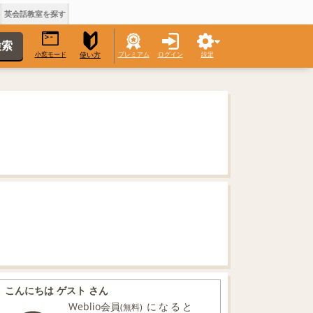
英会話教室を探す
小窓モード
プレミアム
ログイン
設定
使い方
こんにちは ゲスト さん
Weblio会員
になると
(無料)