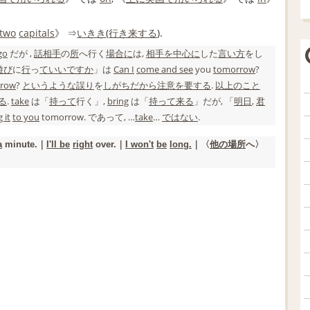
 two
capitals
》 ⇒
いきき
(
行き来する
).
go
だが ,
話相手
の
所
へ
行く
場合に
は,
相手
を中心に
した
言い方
をし
遊び
に
行
っ
ていい
ですか
」は
Can I
come and see
you
tomorrow
?
rrow
?
という
ような
誤り
を
しがち
だから
注意を要する
.
以上のこと
る
.
take
は「
持って
行く
」,
bring
は「
持って来る
」だが, 「
明日
,
君
 it
to you
tomorrow. であって, …
take
…
ではない
.
a
minute.｜
I'll be
right
over.｜
I won
't
be
long.
｜〈
他の
場所
へ〉