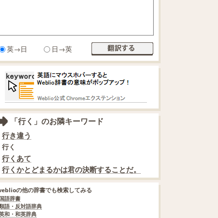
英→日
日→英
「行く」のお隣キーワード
行き違う
行く
行くあて
行くかとどまるかは君の決断することだ。
weblioの他の辞書でも検索してみる
国語辞書
類語・反対語辞典
英和・和英辞典