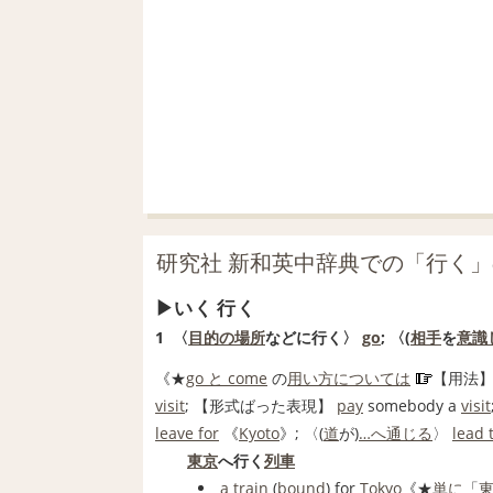
研究社 新和英中辞典での「行く
いく 行く
1
〈
目的の
場所
などに行く〉
go
; 〈(
相手
を
意識
《★
go と come
の
用い方
については
【用法
visit
;
【形式ばった表現】
pay
somebody a
visit
leave for
《
Kyoto
》; 〈(
道
が)
…へ
通じる
〉
lead 
東京
へ行く
列車
a train
(
bound
) for
Tokyo
《★
単に
「