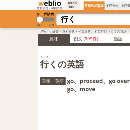
506万語
英和和英辞典
英語例文
英語
収録！
英和辞典・和英辞典
Weblio 辞書
>
英和辞典・和英辞典
>
和英辞典
>
行くの英語・
意味
例文
(999件)
類語
いく
行くの英語
go、proceed、go ove
英訳・英語
go、move