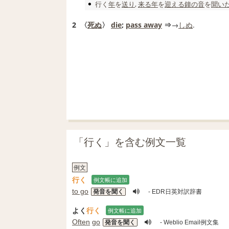
行く
年
を
送り
,
来る
年
を
迎える
鐘の音
を
聞い
2
〈
死ぬ
〉
die
;
pass away
⇒
→
しぬ
.
「行く」を含む例文一覧
例文
行く
例文帳に追加
to go
発音を聞く
- EDR日英対訳辞書
よく
行く
例文帳に追加
Often
go
発音を聞く
- Weblio Email例文集