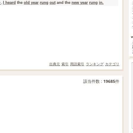
た
.
I heard
the
old year
rung
out
and the
new year
rung
in.
出典元
索引
用語索引
ランキング
カテゴリ
該当件数 :
19685
件