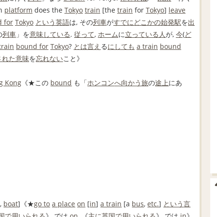
h
platform
does the
Tokyo
train
[the
train
for
Tokyo
]
leave
 for
Tokyo
という
英語
は, その
列車
が
すでに
どこかの
始発駅
を
出
の
列車
」を
意味
している
.
従って
,
ホーム
に
立っている
人
が,
今
(
ど
train
bound for
Tokyo
?
とは言え
る
にしても
a train
bound
された
意味
を
忘れない
こと》
g Kong
《★この
bound
も「
ホンコン
へ向かう
旅
の
途上
にあ
e
,
boat
]《★
go to
a place
on
[
in
]
a train
[a
bus
,
etc.
]
という
言
国
で用いられる
》 では
on
, 《
主に
英国
で用いられる
》 では
in
》