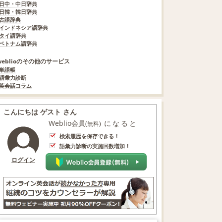
日中・中日辞典
日韓・韓日辞典
古語辞典
インドネシア語辞典
タイ語辞典
ベトナム語辞典
weblioのその他のサービス
単語帳
語彙力診断
英会話コラム
こんにちは ゲスト さん
Weblio会員
になると
(無料)
検索履歴を保存できる！
語彙力診断の実施回数増加！
ログイン