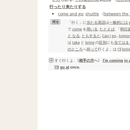
行ったり来たりする
come and go
;
shuttle
《
between the
用法
「
行く
」に
当たる
英語
は
一般的には
て
come
を
用いる
.
たとえば
, 「
明日
と なる
.
ともすると
,
Can I
go
…
tomo
は
take
と
bring
の
区別
にも
当てはま
の
ところ
へ
持って
行く
よ」は
I'll
bring
すぐ
行く
よ.
〈
相手の
方
へ〉
I'm coming
in 
I'll
go at
once.