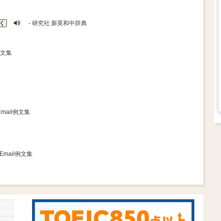
く
- 研究社 新英和中辞典
l例文集
 Email例文集
o Email例文集