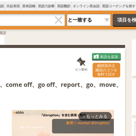
類語
共起表現
英単語帳
英語力診断
英語翻訳
オンライン英会話
英語コーチングを探す
英訳
単語を追加
瞬間英作文
ピン留め
継続のコツを
無料で試す
r、come off、go off、report、go、move、
もっとみる
arrow_forward_ios