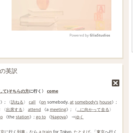
Powered by 
GliaStudios
M
u
t
」の英訳
e
して
)
そちら
の方
に行く〉
come
】
》; 〈
訪ねる
〉
call
《
on
somebody,
at
somebody's
house
》;
; 〈
出席する
〉
attend
《a
meeting
》; 〈
…に
向かって
去る
〉
to
《the
station
》;
go to
《
Nagoya
》 ⇒
ゆく
東京
に行く
列車
」なら
a train
for Tokyo.
たとえば
, 「
東京
へ行く