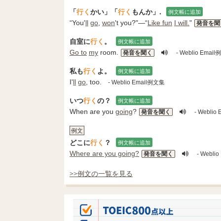
「
行く
かい」「
行く
もんか」.
例文帳に追加
“You'
ll
go
,
won
't you?"—“
Like fun
I will.
"
発音を聞
自室に
行く
。
例文帳に追加
Go to
my
room.
発音を聞く
- Weblio Emai
私も
行く
よ。
例文帳に追加
I'
ll
go
, too.
- Weblio Email例文集
いつ
行く
の？
例文帳に追加
When are you
going
?
発音を聞く
- Weblio
例文
どこに
行く
？
例文帳に追加
Where are you going?
発音を聞く
- Webli
>>例文の一覧を見る