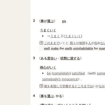
2
〈
事
が
運ぶ
〉
go
うまくいく
⇒
うまく
2 (
うまくいく
)
このままで
いくと,
我々
は
地球
を
人
が
住
め
な
well
make
the
earth
uninhabitable
for
man
3
〈ある
度合い
・
状態
に達する
〉
得心がいく
be
(
completely
)
satisfied
《with
some
somebody's
innocence
》.
彼を
名指しで
非難する
ところ
までは
いか
なか
4
〈
事
を
運ぶ
, やる〉