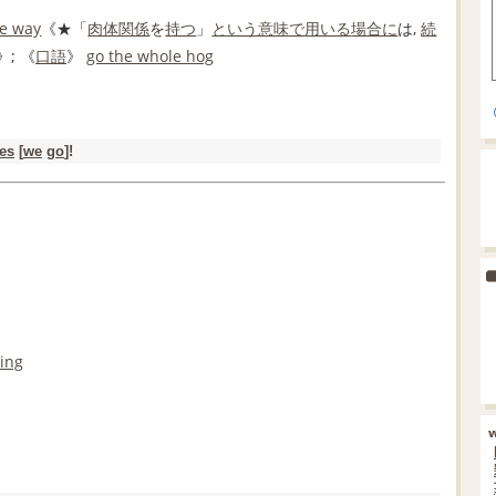
he way
《★「
肉体関係
を
持つ
」
という意味で
用いる
場合に
は,
続
》; 《
口語
》
go the whole hog
es
[
we
go
]!
ing