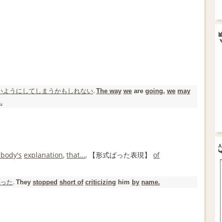
いように
してしまう
かもしれない
.
The way
we
are
going
,
we
may
.
body's
explanation
,
that…
,
【形式ばった表現】
of
った
.
They
stopped
short of
criticizing
him
by
name.