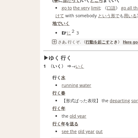
(
事
に
当たって
)いく
ところ
までいく
go to
the very
limit
; 《
口語
》
go all t
けて
with somebody
という
形で
も
用いる
地でいく
２
じ
3
さあ,
行く
ぞ.
〈
行動を起こす
とき〉
Here go
ゆく 行く
1
〈いく〉 ⇒
→
いく
行く
水
running water
行く春
【形式ばった表現】
the
departing
spr
行く年
the
old year
行く年
を
送る
see the
old year
out