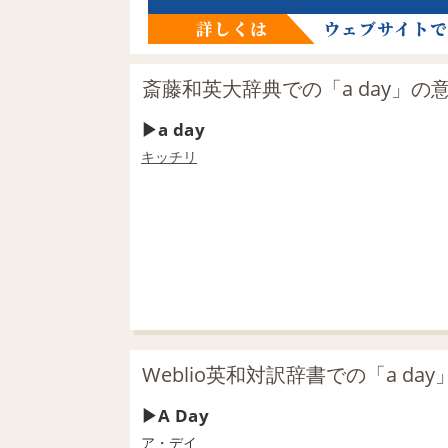
斎藤和英大辞典での「a day」の
a day
キッチリ
Weblio英和対訳辞書での「a da
A Day
ア・デイ