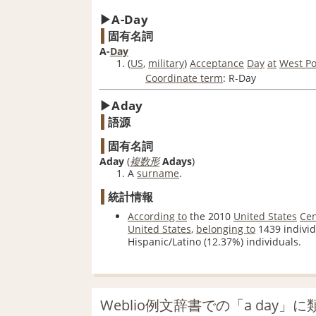
A-Day
固有名詞
A-
Day
(
US
,
military
)
Acceptance
Day
at
West Po
Coordinate term
:
R-Day
Aday
語源
固有名詞
Aday
(
複数形
Adays
)
A
surname
​.
統計情報
According to
the 2010
United States
Ce
United States
,
belonging to
1439 indivi
Hispanic/Latino (12.37%) individuals.
Weblio例文辞書での「a day」