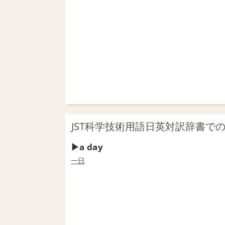
JST科学技術用語日英対訳辞書での「
a day
一日