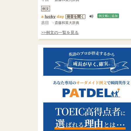
例文
a
lucky
day
例文帳に追加
発音を聞く
吉日
- 斎藤和英大辞典
>>例文の一覧を見る