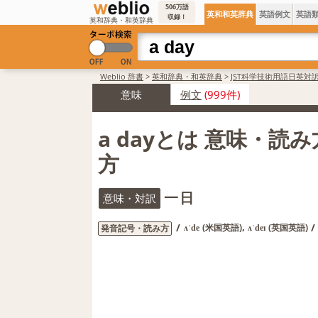
506万語
英和和英辞典
英語例文
英語
収録！
英和辞典・和英辞典
Weblio 辞書
>
英和辞典・和英辞典
>
JST科学技術用語日英対
意味
例文
(999件)
a dayとは 意味・読
方
一日
意味・対訳
,
/
/
(米国英語)
(英国英語)
発音記号・読み方
ʌˈde
ʌˈdeɪ