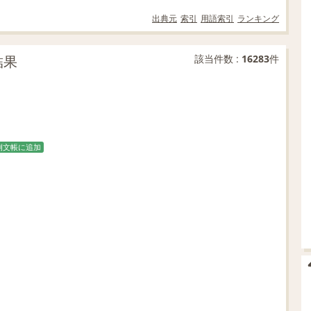
出典元
索引
用語索引
ランキング
結果
該当件数 :
16283
件
例文帳に追加