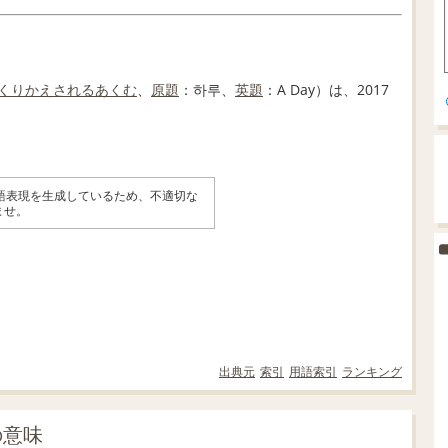
くりかえ
される
あくむ
、
原題
：하루、
英
題
：A Day）は、2017
英語表現を生成しているため、不適切な
ませ。
出典元
索引
用語索引
ランキング
」の意味