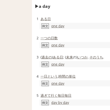
a day
1
ある日
one day
例文
2
一つの
日数
one day
例文
3
(
過去の
)
ある日
; (
未来
の)
いつか
,
そのうち
.
one day
例文
4
一日
という
,
時間の
単位
one day
例文
5
過ぎて
行く
毎日毎日
day by day
例文