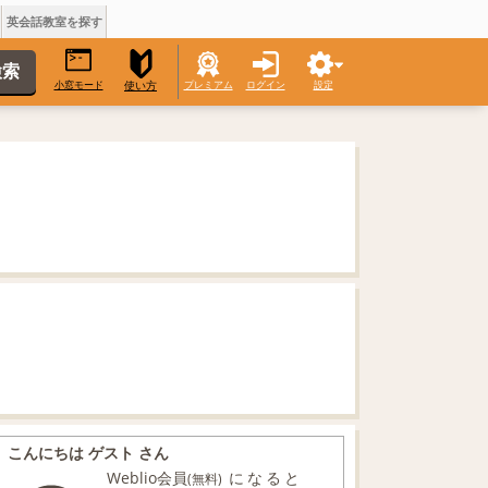
英会話教室を探す
小窓モード
プレミアム
ログイン
設定
使い方
こんにちは ゲスト さん
Weblio会員
になると
(無料)