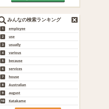
みんなの検索ランキング
employee
1
use
2
usually
3
various
4
because
5
services
6
house
7
Australian
8
august
9
Katakame
10