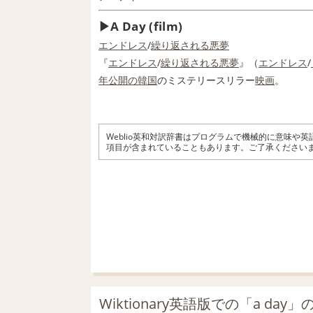
A Day (film)
エンドレス
/
繰り返される
悪夢
『
エンドレス
/
繰り返される
悪夢
』（
エンドレス
/
年
公開の
韓国
のミステリースリラー
映画
。
Weblio英和対訳辞書はプログラムで機械的に意味や
項目が含まれていることもあります。ご了承ください
Wiktionary英語版での「a day