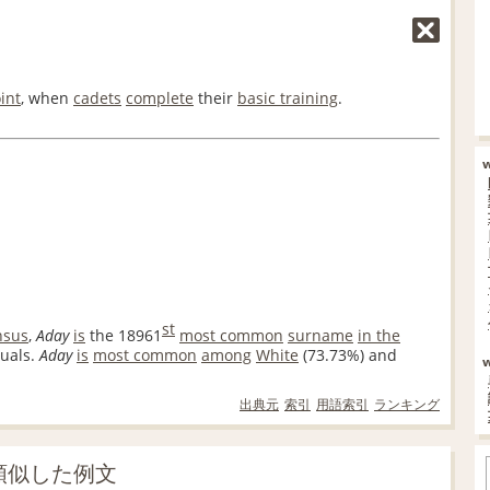
int
, when
cadets
complete
their
basic training
.
st
nsus
,
Aday
is
the 18961
most common
surname
in the
duals.
Aday
is
most common
among
White
(73.73%) and
出典元
索引
用語索引
ランキング
に類似した例文