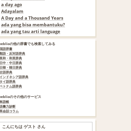
a day ago
Adayalam
A Day and a Thousand Years
ada yang bisa membantuku?
ada yang tau arti language
weblioの他の辞書でも検索してみる
国語辞書
類語・反対語辞典
英和・和英辞典
日中・中日辞典
日韓・韓日辞典
古語辞典
インドネシア語辞典
タイ語辞典
ベトナム語辞典
weblioのその他のサービス
単語帳
語彙力診断
英会話コラム
こんにちは ゲスト さん