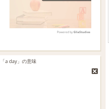
Powered by 
GliaStudios
M
u
t
a day」の意味
e