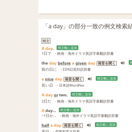
「a day」の部分一致の例文検索
例文
A
day
.
例文帳に追加
1日で
- 映画・海外ドラマ英語字幕翻訳辞書
the
day
before
a
given
day
発音を聞く
前の日に
- EDR日英対訳辞書
a
nice
day
例文帳に追加
発音を聞く
良い日
- 日本語WordNet
A
day
or
two.
例文帳に追加
2日だ
- 映画・海外ドラマ英語字幕翻訳辞書
A
day...
例文帳に追加
−1日か...
- 映画・海外ドラマ英語字幕翻訳辞書
half
a
day
例文帳に追加
発音を聞く
半日
- 斎藤和英大辞典