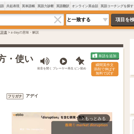
類語
共起表現
英単語帳
英語力診断
英語翻訳
オンライン英会話
英語コーチングを探す
訳辞書
>
a dayの意味・解説
み方・使い
単語を追加
瞬間英作文
発音を聞く
プレーヤー再生
ピン留め
添削で伸ばす
無料で試す
アデイ
フリガナ
もっとみる
arrow_forward_ios