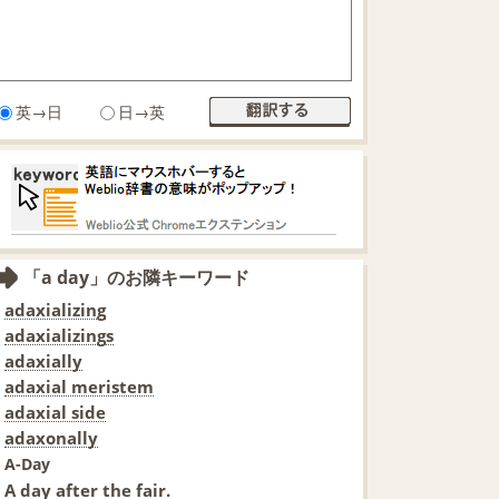
英→日
日→英
「a day」のお隣キーワード
adaxializing
adaxializings
adaxially
adaxial meristem
adaxial side
adaxonally
A-Day
A day after the fair.