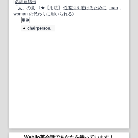
[
名詞
連結
形
]
「
人
」の
意
《★
【用法】
性差別
を避ける
ために
‐
man
，‐
woman
の代わりに
用いられる
》.
用例
chairperson.
Weblio英会話であなたを待っています！