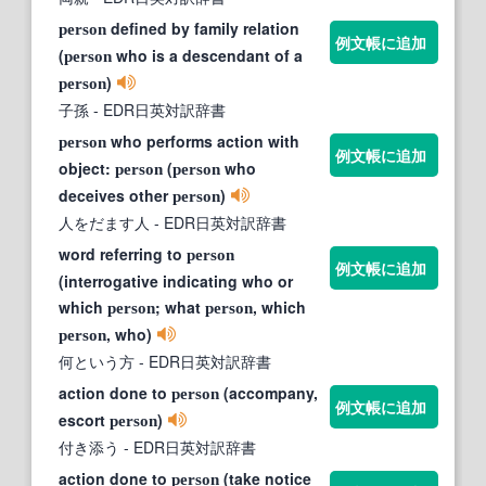
defined by family relation
person
例文帳に追加
(
who is a descendant of a
person
)
person
子孫
- EDR日英対訳辞書
who performs action with
person
例文帳に追加
object:
(
who
person
person
deceives other
)
person
人をだます人
- EDR日英対訳辞書
word referring to
person
例文帳に追加
(interrogative indicating who or
which
; what
, which
person
person
, who)
person
何という方
- EDR日英対訳辞書
action done to
(accompany,
person
例文帳に追加
escort
)
person
付き添う
- EDR日英対訳辞書
action done to
(take notice
person