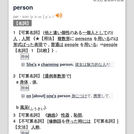
person
per・son
/
pˈɚːsn
｜
pˈəː‐
/
【名詞】
1
【可算名詞】
(
他
と違い
個性
のある
一個人として
の)
人
，
人間
《★
【用法】
複数形
に
persons
を
用いる
のは
形式ばった
表現
で，
普通は
people
を
用いる
; ⇒
people
【名詞】
1
【比較】
》.
用例
彼女は
魅力的な人
だ.
She's
a
charming
person
.
2
【可算名詞】
[
通例
単数形
で]
a
身体
，
体
.
用例
身
につけ
て,
携帯
して.
on
[about]
one's
person
b
風采
(
).
ふ
うさ
い
3
【可算名詞】
《
婉曲
》
性器
，
恥部
.
4
【不可算名詞】
[
修飾語
を
伴った
時には
【可算名詞】
]
【文法】
人称
.
用例