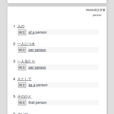
Weblio例文辞書
person
1
人の
of a
person
例文
2
一人につき
per person
例文
3
一人当たり
per person
例文
4
人として
as a
person
例文
5
そのひと
that person
例文
6
そいつ