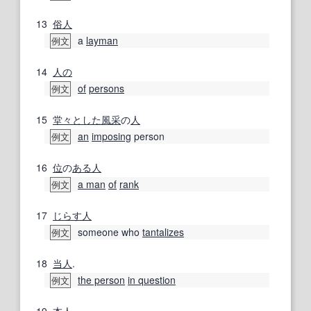
13
俗人
a
layman
例文
14
人の
of
persons
例文
15
堂々とした
風采
の
人
an
imposing
person
例文
16
位
の
ある人
a man
of
rank
例文
17
じらす
人
someone who
tantalizes
例文
18
当人
.
the person
in question
例文
19
本人