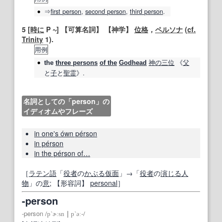
⇒
first
person
,
second
person
,
third
person
.
5
[
時に
P
]
【可算名詞】
【
神学
】
位格
，
ペルソナ
(
cf.
Trinity
1).
用例
神の
三位
《
父
the
three persons
of the
Godhead
と
子
と
聖霊
》.
名詞としての「person」の
イディオムやフレーズ
in one's ówn pérson
in pérson
in the pérson of…
［
ラテン語
「
役者
の
かぶる
仮面
」→「
役者
の
演じる
人
物
」の
意
;
【形容詞】
personal
］
‐person
‐person
/
p`ɚːsn
｜
p`əː‐
/