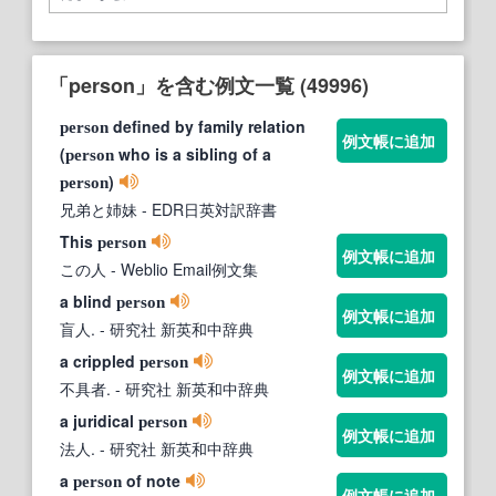
「person」を含む例文一覧 (49996)
defined by family relation
person
例文帳に追加
(
who is a sibling of a
person
)
person
兄弟と姉妹
- EDR日英対訳辞書
This
person
例文帳に追加
この人
- Weblio Email例文集
a blind
person
例文帳に追加
盲人.
- 研究社 新英和中辞典
a crippled
person
例文帳に追加
不具者.
- 研究社 新英和中辞典
a juridical
person
例文帳に追加
法人.
- 研究社 新英和中辞典
a
of note
person
例文帳に追加