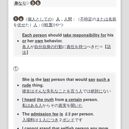
身なり
▷
3
b
1
a
（
個人
としての
）
人
，
人間
；（
不特定
の
または
名前
を
伏せ
た）
人
；((
軽蔑
))やつ
Each person
should
take responsibility for
his
or
her
own
behavior.
各人
が
自分自身の
行動
に
責任を持つ
べきだ⇒【
語
法
】
①
She
is
the
last
person that would
say
such a
rude
thing.
彼女は
そんな
失礼なことを言う
人
では
絶対に
ない
I heard
the truth
from
a certain
person.
私は
ある人
からその
真実
を
聞いた
The
admission fee
is
￡2 per person.
入場料
は
１人
につき
２
ポンド
です
I cannot stand
that
selfish person
any more.