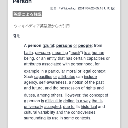
Person
出典:『Wikipedia』 (2011/07/25 05:15 UTC 版)
英語による解説
ウィキペディア英語版からの引用
引用
A
person
(
plural
:
persons
or
people
; from
Latin
:
persona
,
meaning
"
mask
")
is a
human
being
,
or an
entity
that has
certain
capacities
or
attributes
associated with
personhood
,
for
example
in a
particular
moral
or
legal
context.
Such
capacities
or
attributes
can
include
agency
,
self-awareness
, a
notion
of the
past
and
future
, and the
possession
of
rights
and
duties
,
among
others.
However
, the
concept
of
a
person
is
difficult to
define
in a way
that is
universally
accepted
,
due to
its
historical
and
cultural
variability
and the
controversies
surrounding
its
use
in some
contexts.