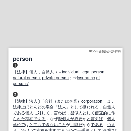
英和生命保険用語辞典
person
【
法律
】
個人
，
自然人
（＝
individual
,
legal person
,
natural person
,
private person
；⇒
insurance
of
persons
）
【
法律
】
法人
((「
会社
（
または
企業
）
corporation
」は，
法律上
ほとんどの場合
「
法人
」
として
扱われる
．
自然人
である
個人
に
対して
，
言わば
，
擬似
人として
便宜的に
作
られた
存在
である
．なぜ
擬似
人
が必要
か
と言えば
，
個人
単位で
は
とても
できないこと
が
可能だ
から
である
．
つま
り
，“
個人
”の
幸福
を
実現する
ための
一手
段
として
“
企業
”は