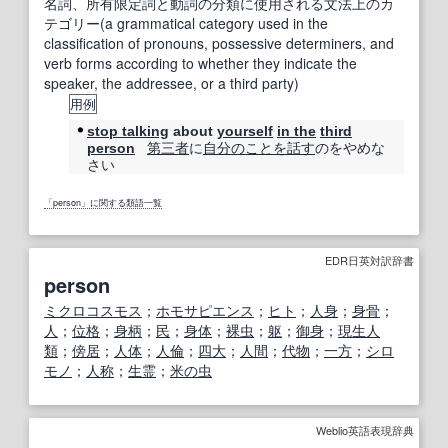
名詞、所有限定詞と動詞の分類に使用される文法上のカ
テゴリー(a grammatical category used in the
classification of pronouns, possessive determiners, and
verb forms according to whether they indicate the
speaker, the addressee, or a third party)
用例
stop talking
about
yourself
in the
third
第三者
に
自分のこと
を話す
のをやめな
person
さい
「person」に関する類語一覧
EDR日英対訳辞書
person
ミクロコスモス
；
ホモサピエンス
；
ヒト
；
人身
；
身骨
；
人
；
位格
；
身柄
；
民
；
身体
；
裸虫
；
躯
；
御身
；
現生人
類
；
傍居
；
人体
；
人倫
；
四大
；
人間
；
代物
；
一方
；
シロ
モノ
；
人称
；
生霊
；
米の虫
Weblio英語表現辞典