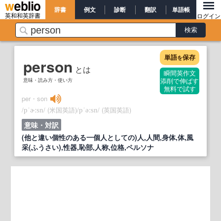
辞書
例文
診断
翻訳
単語帳
英和和英辞書
ログイン
単語
保存
を
person
とは
瞬間英作文
意味・読み方・使い方
添削で伸ばす
無料で試す
per・son
/
/
(米国英語)
/
/
(英国英語)
pˈɚːsn
pˈəːsn
意味・対訳
(他と違い個性のある一個人としての)人,人間,身体,体,風
采(ふうさい),性器,恥部,人称,位格,ペルソナ