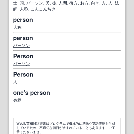
士
,
頭
,
パーソン
,
民
,
徒
,
人間
,
御方
,
お方
,
向き
,
方
,
人
,
法
師
,
人称
,
こんこん
ちき
person
人称
person
パーソン
Person
パーソン
Person
人
one's person
身柄
Weblio英和対訳辞書はプログラムで機械的に意味や英語表現を生成
しているため、不適切な項目が含まれていることもあります。ご了
承くださいませ。