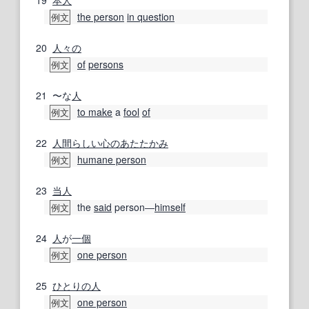
the person
in question
例文
20
人々の
of
persons
例文
21
〜な
人
to make
a
fool
of
例文
22
人間らしい
心の
あたたかみ
humane person
例文
23
当人
the
said
person―
himself
例文
24
人
が
一個
one person
例文
25
ひとりの
人
one person
例文