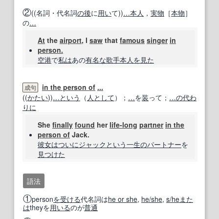
②
((名詞・代名詞
の後
に
用い
て))
…
本人
，
実物
［
本物
］
の
…
At
the
airport
, I
saw
that
famous
singer
in
person.
空港
で
私は
あの
有名な
歌手
本人
を見た
in the person of
...
成句
((
かたい
))
…
という
（
人として
）；
…
を
装
って；
…の代わ
りに
She
finally
found
her
life‐long
partner
in the
person of
Jack.
彼女は
ついに
ジャック
という
一生の
パートナー
を
見つけた
語法
①
person
を受ける
代名詞は
he or she
,
he/she
,
s/he
また
は
theyを
用いる
のが
普通