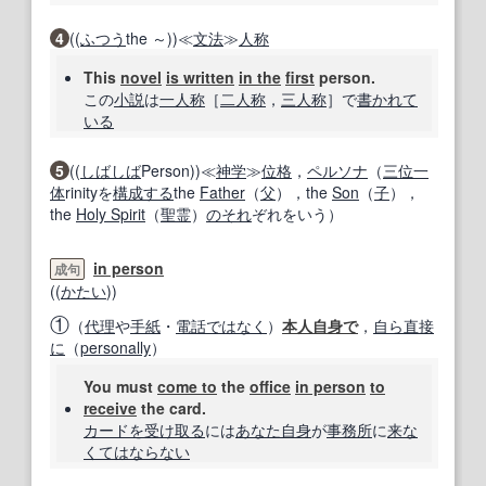
4
((
ふつう
the ～))≪
文法
≫
人称
This
novel
is written
in the
first
person.
この
小説
は
一人称
［
二人称
，
三人称
］で
書かれて
いる
5
((
しばしば
Person))≪
神学
≫
位格
，
ペルソナ
（
三位一
体
rinityを
構成する
the
Father
（
父
），the
Son
（
子
），
the
Holy Spirit
（
聖霊
）
のそれ
ぞれをいう）
in person
成句
((
かたい
))
①
（
代理
や
手紙
・
電話
ではなく
）
本人
自身で
，
自ら
直接
に
（
personally
）
You must
come to
the
office
in person
to
receive
the card.
カード
を受け取る
には
あなた自身
が
事務所
に
来
な
くてはならない