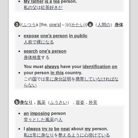
My father
is a
tea
person.
私の
父
は
紅茶
好きだ
3
((
ふつう
a [the,
one's
]～))((
かたい
))
a
（
人間の
）
身体
expose
one's person
in public
人前で
裸になる
search
one's person
身体検査
する
You must
always
have your
identification
on
your person
in this
country.
この
国
では
常に
身分証明
を
携帯
してい
なければな
らない
b
身なり
，
風采
（
ふうさい
），
容姿
，
外見
an
imposing
person
堂々とした
風采
の
人
I
always
try to
be
neat
about
my
person.
私は
常に
身なり
を
整える
ように
心掛け
ている