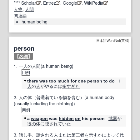
****
Scholar
,
Entrez
,
Google
,
WikiPedia
人物
,
人間
関連語
human being
日本語WordNet(英和)
person
【
名詞
】
1.
一人の人間(a human being)
用例
1
there was
too much for
one person
to do
人
の
人
がやるには
多
すぎた
2.
人の体（普通着ている物を含む）(a human body
(usually including the clothing))
用例
武器
が
a
weapon
was
hidden
on
his person
彼の
体
に
隠
されていた
3.
話し手、話される人または第三者を示すかによって代