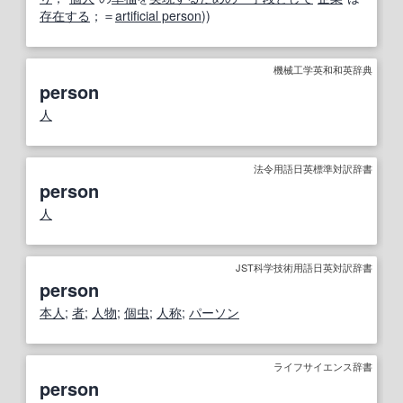
存在する
；＝
artificial person
))
機械工学英和和英辞典
person
人
法令用語日英標準対訳辞書
person
人
JST科学技術用語日英対訳辞書
person
本人
;
者
;
人物
;
個虫
;
人称
;
パーソン
ライフサイエンス辞書
person