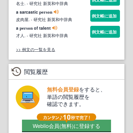
名士.
- 研究社 新英和中辞典
a sarcastic
person
例文帳に追加
皮肉屋.
- 研究社 新英和中辞典
a
of talent
person
例文帳に追加
才人.
- 研究社 新英和中辞典
>> 例文の一覧を見る
閲覧履歴
をすると、
無料会員登録
単語の閲覧履歴を
確認できます。
Weblio会員
(無料)
に登録する