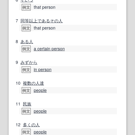
that person
例文
7
同等以上
である
その人
that person
例文
8
ある人
a certain person
例文
9
みずから
in person
例文
10
複数の人
達
people
例文
11
民族
people
例文
12
多くの人
people
例文