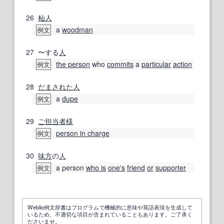
26
杣人
a
woodman
例文
27
〜する
人
the person
who
commits
a
particular
action
例文
28
だまされた
人
a
dupe
例文
29
ご担当者様
person in charge
例文
30
味方
の
人
a person
who is
one's
friend
or
supporter
例文
Weblio例文辞書はプログラムで機械的に意味や英語表現を生成して
いるため、不適切な項目が含まれていることもあります。ご了承く
ださいませ。