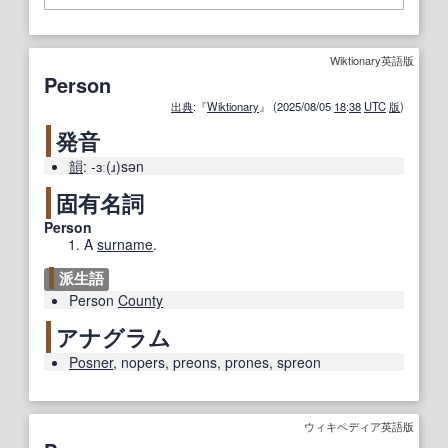
Wiktionary英語版
Person
出典
:『
Wiktionary
』 (2025/08/05
18
:
38
UTC
版
)
発音
韻
:
-ɜː(ɹ)sən
固有名詞
Person
A
surname
.
派生語
Person
County
アナグラム
Posner
,
nopers
,
preons
,
prones
,
spreon
ウィキペディア英語版