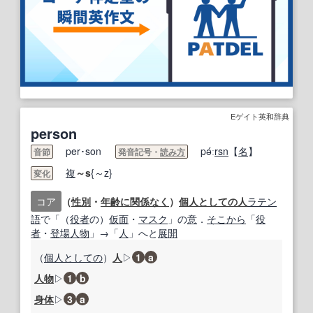
Eゲイト英和辞典
person
per･son
pə́ː
rsn
【
名
】
音節
発音記号・
読み方
複
～s
{～z}
変化
コア
（
性別
・
年齢に関係なく
）
個人
としての
人
ラテン
語
で「（
役者
の）
仮面
・
マスク
」の
意
．
そこから
「
役
者
・
登場人物
」→「
人
」へと
展開
（
個人
としての
）
人
▷
1
a
人物
▷
1
b
身体
▷
3
a