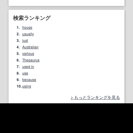
検索ランキング
1.
house
2.
usually
3.
just
4.
Australian
5.
various
6.
Thesaurus
7.
used in
8.
use
9.
because
10.
using
もっとランキングを見る
「person」に関連する表現一覧
宗教・哲学のほかの用語一覧