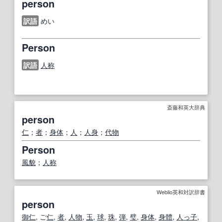
person
訳語
めい
Person
訳語
人称
斎藤和英大辞典
person
仁
；
者
；
身体
；
人
；
人身
；
代物
Person
風貌
；
人称
Weblio英和対訳辞書
person
御仁
, ご
仁
,
者
,
人物
,
玉
,
球
,
珠
,
弾
,
璧
,
身体
,
身體
,
人っ子
,