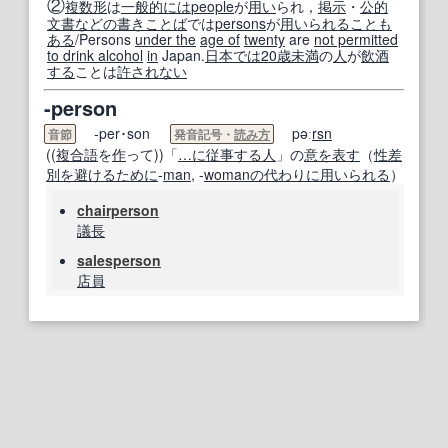
②
複数形
は
一般的には
people
が
用い
られ，
掲示
・
公的
文書
などの
書きことば
では
persons
が
用いられる
ことも
ある
/Persons
under the
age of
twenty
are
not permitted
to drink alcohol
in
Japan.
日本では
20歳
未満
の
人
が
飲酒
する
ことは
許されない
-person
-per･son
pəː
rsn
音節
発音記号・
読み方
((
複合語
を
作
って))「
…に
従事する
人
」の
意
を表す
（
性差
別
を避ける
ために
‐
man
, ‐
woman
の代わりに
用いられる
）
chairperson
議長
salesperson
店員