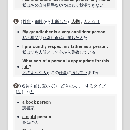
私は
あの
自分勝手な
やつにもう
我慢できない
b
（
性質
・
個性
から
判断した
）
人物
，
人となり
My
grandfather
is a
very
confident
person.
私の
祖父
は
非常に
自信に満ちた
人
だ
I
profoundly
respect
my father
as a
person.
私は
父
を
人間
として
心から
尊敬している
What sort of
a person
is
appropriate for
this
job
?
どのような人
がこの
仕事
に
適
してい
ますか
2
((名詞を
前に
置いて
))
…
好き
の
人
，
…
する
タイプ
［
型
］の
人
a
book
person
読書家
a night
person
夜
型の
人