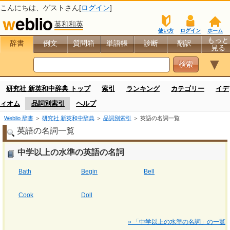
こんにちは、
ゲスト
さん[
ログイン
]
英和和英
使い方
ログイン
ホーム
もっと
辞書
例文
質問箱
単語帳
診断
翻訳
見る
▼
研究社 新英和中辞典 トップ
索引
ランキング
カテゴリー
イデ
ィオム
品詞別索引
ヘルプ
Weblio 辞書
＞
研究社 新英和中辞典
＞
品詞別索引
＞ 英語の名詞一覧
英語の名詞一覧
中学以上の水準の英語の名詞
Bath
Begin
Bell
Cook
Doll
» 「中学以上の水準の名詞」の一覧