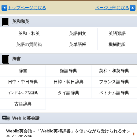
トップページに戻る
ページ上部に戻る
英和和英
英和・和英
英語例文
英語類語
英語の質問箱
英単語帳
機械翻訳
辞書
辞書
類語辞典
英和・和英辞典
日中・中日辞典
日韓・韓日辞典
フランス語辞典
タイ語辞典
ベトナム語辞典
インドネシア語辞典
古語辞典
Weblio英会話
Weblio英会話 - 「Weblio英和辞書」を使いながら受けられるオン