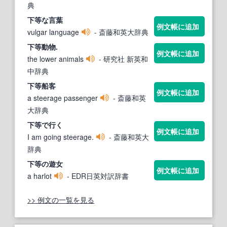
典
下等
な言葉
例文帳に追加
vulgar language
- 斎藤和英大辞典
下等
動物.
例文帳に追加
the lower animals
- 研究社 新英和
中辞典
下等
船客
例文帳に追加
a steerage passenger
- 斎藤和英
大辞典
下等
で行く
例文帳に追加
I am going steerage.
- 斎藤和英大
辞典
下等
の遊女
例文帳に追加
a harlot
- EDR日英対訳辞書
>> 例文の一覧を見る