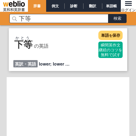
辞書
例文
診断
翻訳
単語帳
英和和英辞書
ログイン
単語
保存
を
かとう
下等
の英語
瞬間英作文
継続のコツを
無料で試す
英訳・英語
lower; lower …