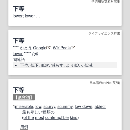
学術用語英和対訳集
下等
lower
;
lower
…
ライフサイエンス辞書
下等
****
かとう
Google
,
WikiPedia
lower
*****
(
aj
)
関連語
下位
,
低下
,
低次
,
減らす
,
より低い
,
低減
日本語WordNet(英和)
下等
【
形容詞
】
1
miserable
,
low
,
scurvy
,
scummy
,
low-down
,
abject
最も
卑しい
種類の
(
of the
most
contemptible
kind
)
用例