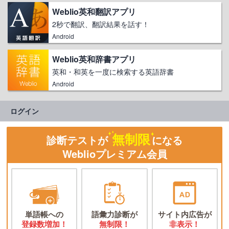
Weblio英和翻訳アプリ
2秒で翻訳、翻訳結果を話す！
Android
Weblio英和辞書アプリ
英和・和英を一度に検索する英語辞書
Android
ログイン
無制限
診断テストが
になる
Weblioプレミアム会員
単語帳への
語彙力診断が
サイト内広告が
登録数増加！
無制限！
非表示！