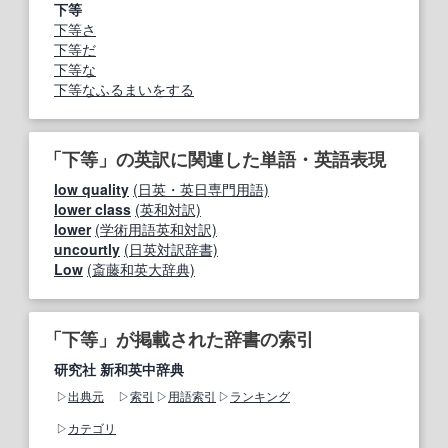
下等
下等さ
下等だ
下等な
下等なふるまいをする
「下等」の英訳に関連した単語・英語表現
low quality
(日英・英日専門用語)
lower class
(英和対訳)
lower
(学術用語英和対訳)
uncourtly
(日英対訳辞書)
Low
(斎藤和英大辞典)
「下等」が掲載された辞書の索引
研究社 新和英中辞典
出典元
索引
用語索引
ランキング
カテゴリ