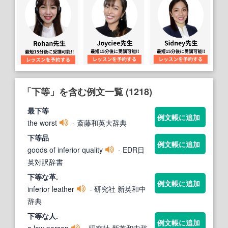
「下等」を含む例文一覧 (1218)
最
下等
例文帳に追加
the worst
- 斎藤和英大辞典
下等
品
例文帳に追加
goods of inferior quality
- EDR日
英対訳辞書
下等
な革.
例文帳に追加
inferior leather
- 研究社 新英和中
辞典
下等
な人.
例文帳に追加