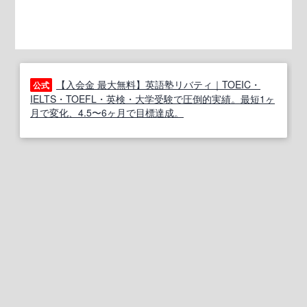
【入会金 最大無料】英語塾リバティ｜TOEIC・
公式
IELTS・TOEFL・英検・大学受験で圧倒的実績。最短1ヶ
月で変化、4.5〜6ヶ月で目標達成。