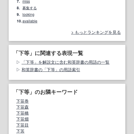
7.
miss
8.
募集する
9.
looking
10.
available
もっとランキングを見る
「下等」に関連する表現一覧
「下等」を解説文に含む和英辞書の用語の一覧
和英辞書の「下等」の用語索引
「下等」のお隣キーワード
下笹巻
下笹森
下笹橋
下笹畑
下笹目
下筈