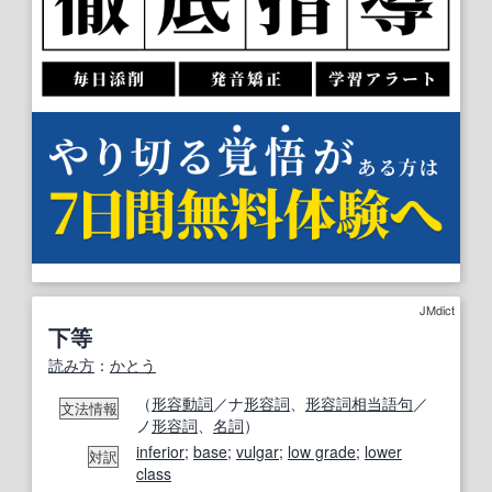
JMdict
下等
読み方
：
かとう
（
形容動詞
／ナ
形容詞
、
形容詞相当語句
／
文法情報
ノ
形容詞
、
名詞
）
inferior
;
base
;
vulgar
;
low grade
;
lower
対訳
class