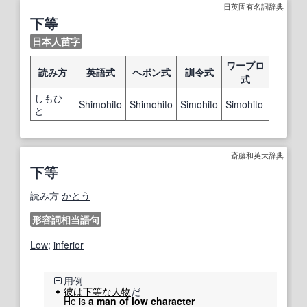
日英固有名詞辞典
下等
日本人苗字
ワープロ
読み方
英語式
ヘボン式
訓令式
式
しもひ
Shimohito
Shimohito
Simohito
Simohito
と
斎藤和英大辞典
下等
読み方
かとう
形容詞相当語句
Low
;
inferior
用例
彼は
下等な
人物
だ
He is
a man
of
low
character