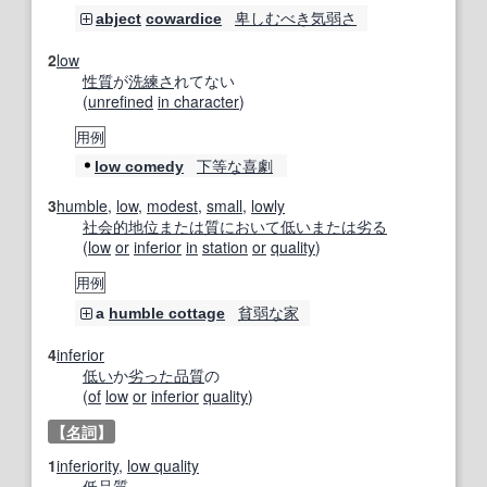
卑しむべき
気弱さ
abject
cowardice
2
low
性質
が
洗練さ
れてない
(
unrefined
in character
)
用例
下等な
喜劇
low comedy
3
humble
,
low
,
modest
,
small
,
lowly
社会的地位
または
質
において
低い
または
劣る
(
low
or
inferior
in
station
or
quality
)
用例
貧弱な
家
a
humble cottage
4
inferior
低い
か
劣った
品質
の
(
of
low
or
inferior
quality
)
【
名詞
】
1
inferiority
,
low quality
低品質