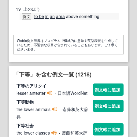
19
上の
ほう
to be
in
an
area
above something
例文
Weblio例文辞書はプログラムで機械的に意味や英語表現を生成して
いるため、不適切な項目が含まれていることもあります。ご了承く
ださいませ。
「下等」を含む例文一覧 (1218)
下等
のアリクイ
例文帳に追加
lesser anteater
- 日本語WordNet
下等
動物
例文帳に追加
the lower animals
- 斎藤和英大辞
典
下等
社会
例文帳に追加
the lower classes
- 斎藤和英大辞