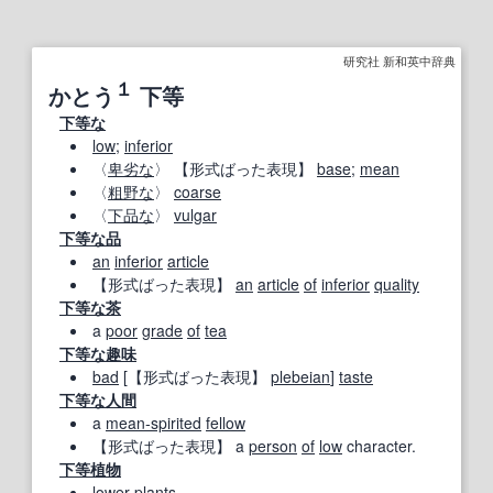
研究社 新和英中辞典
１
かとう
下等
下等な
low
;
inferior
〈
卑劣な
〉
【形式ばった表現】
base
;
mean
〈
粗野な
〉
coarse
〈
下品な
〉
vulgar
下等な
品
an
inferior
article
【形式ばった表現】
an
article
of
inferior
quality
下等な
茶
a
poor
grade
of
tea
下等な
趣味
bad
[
【形式ばった表現】
plebeian
]
taste
下等な
人間
a
mean‐spirited
fellow
【形式ばった表現】
a
person
of
low
character.
下等植物
lower
plants