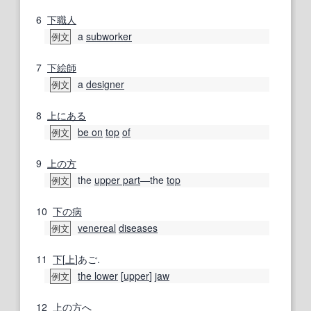
6
下職人
a
subworker
例文
7
下絵
師
a
designer
例文
8
上にある
be on
top
of
例文
9
上の方
the
upper part
―the
top
例文
10
下の
病
venereal
diseases
例文
11
下
[
上
]あご.
the lower
[
upper
]
jaw
例文
12
上の方
へ