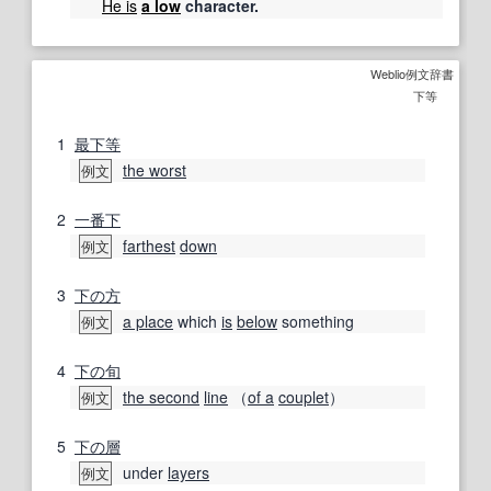
He is
a low
character.
Weblio例文辞書
下等
1
最下
等
the worst
例文
2
一番下
farthest
down
例文
3
下の方
a place
which
is
below
something
例文
4
下の
旬
the second
line
（
of a
couplet
）
例文
5
下の
層
under
layers
例文