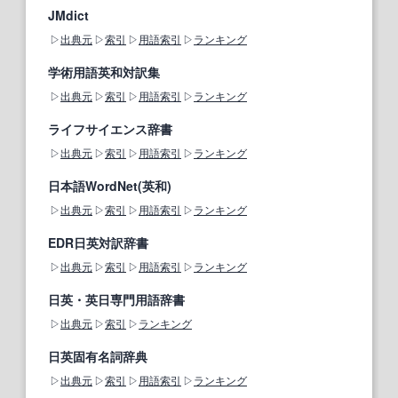
JMdict
出典元
索引
用語索引
ランキング
学術用語英和対訳集
出典元
索引
用語索引
ランキング
ライフサイエンス辞書
出典元
索引
用語索引
ランキング
日本語WordNet(英和)
出典元
索引
用語索引
ランキング
EDR日英対訳辞書
出典元
索引
用語索引
ランキング
日英・英日専門用語辞書
出典元
索引
ランキング
日英固有名詞辞典
出典元
索引
用語索引
ランキング