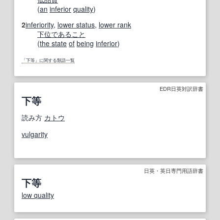
(
an
inferior
quality
)
2
inferiority
,
lower status
,
lower rank
下位
であること
(
the state
of
being
inferior
)
「下等」に関する類語一覧
EDR日英対訳辞書
下等
読み方
カトウ
vulgarity
日英・英日専門用語辞書
下等
low quality