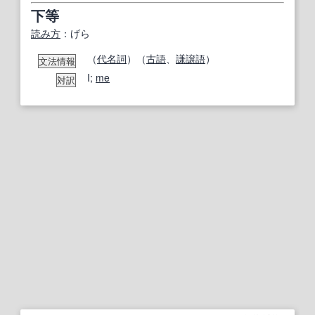
下等
読み方
：げら
（
代名詞
）（
古語
、
謙譲語
）
文法情報
I;
me
対訳