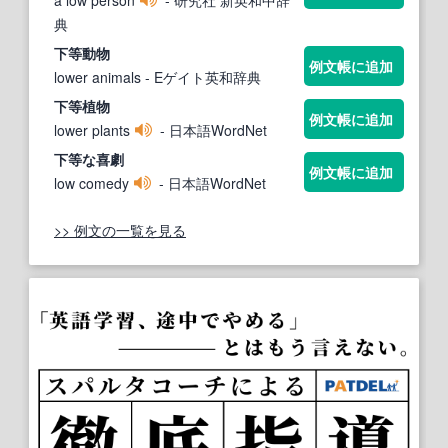
a low person
- 研究社 新英和中辞
典
下等
動物
例文帳に追加
lower animals
- Eゲイト英和辞典
下等
植物
例文帳に追加
lower plants
- 日本語WordNet
下等
な喜劇
例文帳に追加
low comedy
- 日本語WordNet
>> 例文の一覧を見る