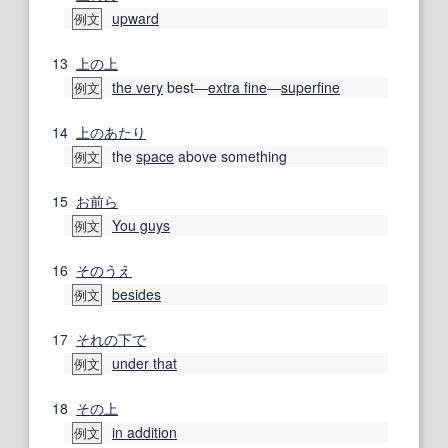
upward
例文
13
上の
上
the very
best―
extra fine
―
superfine
例文
14
上の
あたり
the
space
above something
例文
15
お前ら
You guys
例文
16
そのうえ
besides
例文
17
それの
下で
under that
例文
18
その上
in addition
例文