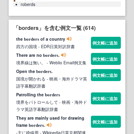
roberds
「borders」を含む例文一覧 (614)
the
of a country
borders
例文帳に追加
四方の国境
- EDR日英対訳辞書
There are no
.
borders
例文帳に追加
境界線は無い。
- Weblio Email例文集
Open the
.
borders
例文帳に追加
国境が開かれる
- 映画・海外ドラマ英
語字幕翻訳辞書
Patrolling the
borders
例文帳に追加
境界をパトロールして
- 映画・海外ド
ラマ英語字幕翻訳辞書
They are mainly used for drawing
例文帳に追加
frame
.
borders
-主に枠線用
- Wikipedia日英京都関連