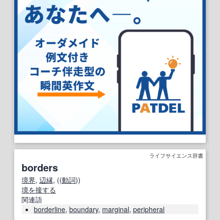
ライフサイエンス辞書
borders
境界
,
辺縁
, ((
動詞
))
境を接する
関連語
borderline
,
boundary
,
marginal
,
peripheral