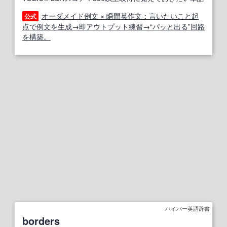
オーダメイド例文 × 瞬間英作文：言いたいこと起
公式
点で例文を生成→即アウトプット練習→“パッと出る”回路
を構築。
ハイパー英語辞書
borders