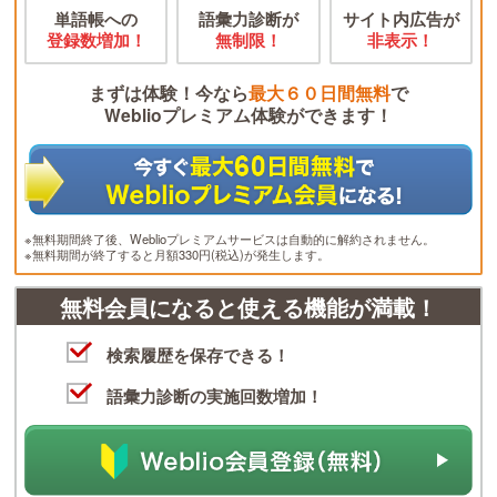
単語帳への
語彙力診断が
サイト内広告が
登録数増加！
無制限！
非表示！
まずは体験！今なら
最大６０日間無料
で
Weblioプレミアム体験ができます！
※無料期間終了後、Weblioプレミアムサービスは自動的に解約されません。
※無料期間が終了すると月額330円(税込)が発生します。
無料会員になると使える機能が満載！
検索履歴を保存できる！
語彙力診断の実施回数増加！