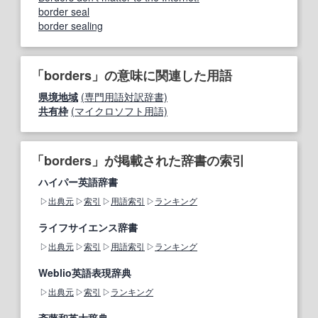
border seal
border sealing
「borders」の意味に関連した用語
県境地域
(専門用語対訳辞書)
共有枠
(マイクロソフト用語)
「borders」が掲載された辞書の索引
ハイパー英語辞書
出典元
索引
用語索引
ランキング
ライフサイエンス辞書
出典元
索引
用語索引
ランキング
Weblio英語表現辞典
出典元
索引
ランキング
斎藤和英大辞典