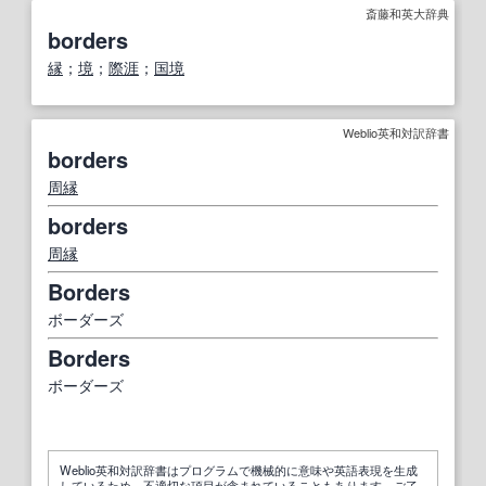
斎藤和英大辞典
borders
縁
；
境
；
際涯
；
国境
Weblio英和対訳辞書
borders
周縁
borders
周縁
Borders
ボーダーズ
Borders
ボーダーズ
Weblio英和対訳辞書はプログラムで機械的に意味や英語表現を生成
しているため、不適切な項目が含まれていることもあります。ご了