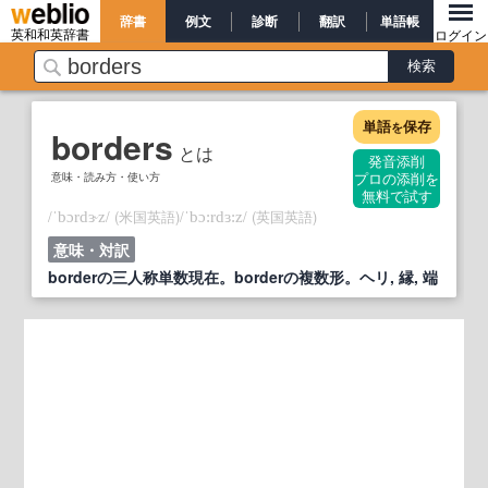
辞書
例文
診断
翻訳
単語帳
英和和英辞書
ログイン
単語
保存
を
borders
とは
発音添削
意味・読み方・使い方
プロの添削を
無料で試す
/
/
(米国英語)
/
/
(英国英語)
ˈbɔrdɝz
ˈbɔ:rdɜ:z
意味・対訳
borderの三人称単数現在。borderの複数形。ヘリ, 縁, 端