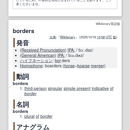
承くださいませ。
Wiktionary英語版
borders
出典
:『
Wiktionary
』 (2025/10/16
13
:
58
UTC
版
)
発音
(
Received Pronunciation
)
IPA:
/ˈbɔː.dəz/
(
General American
)
IPA:
/ˈbɔɹ.dɚz/
ハイフネーション
:
bor
‧ders
Homophone
:
boarders
(
horse
–
hoarse
merger
)
動詞
borders
third-person
singular
simple present
indicative
of
border
名詞
borders
plural
of
border
アナグラム