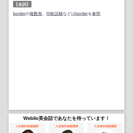
【名詞】
border
の
複数形
。
印欧語
根
などは
border
を
参照
Weblio英会話であなたを待っています！