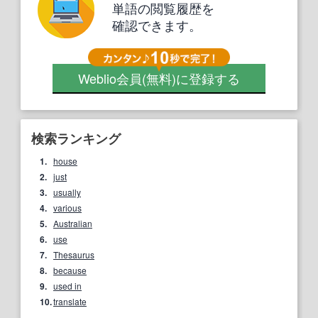
単語の閲覧履歴を
確認できます。
Weblio会員
(無料)
に登録する
検索ランキング
1.
house
2.
just
3.
usually
4.
various
5.
Australian
6.
use
7.
Thesaurus
8.
because
9.
used in
10.
translate