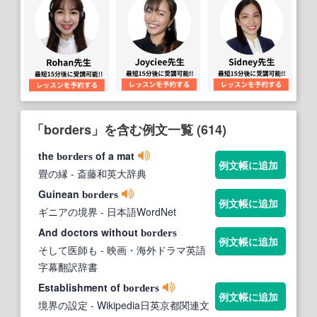
「borders」を含む例文一覧 (614)
the
of a mat
borders
例文帳に追加
畳の縁
- 斎藤和英大辞典
Guinean
borders
例文帳に追加
ギニアの境界
- 日本語WordNet
And doctors without
borders
例文帳に追加
そして医師も
- 映画・海外ドラマ英語
字幕翻訳辞書
Establishment of
borders
例文帳に追加
境界の設定
- Wikipedia日英京都関連文