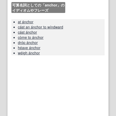
可算名詞としての「anchor」の
イディオムやフレーズ
at ánchor
cást an ánchor to wíndward
cást ánchor
còme to ánchor
dróp ánchor
héave ánchor
wéigh ánchor