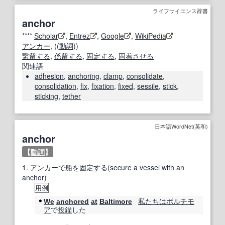
ライフサイエンス辞書
anchor
****
Scholar
,
Entrez
,
Google
,
WikiPedia
アンカー
, ((
動詞
))
繋留する
,
係留する
,
固定する
,
固着させる
関連語
adhesion
,
anchoring
,
clamp
,
consolidate
,
consolidation
,
fix
,
fixation
,
fixed
,
sessile
,
stick
,
sticking
,
tether
日本語WordNet(英和)
anchor
【
動詞
】
1.
アンカーで船を固定する(secure a vessel with an
anchor)
用例
私たちは
ボルチモ
We
anchored
at
Baltimore
ア
で
投錨
した