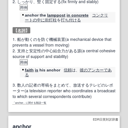
2.
しっかり、堅く固定する(fix firmly and stably)
用例
コンクリ
anchor the
lamppost
in concrete
ート
の中に
街灯
柱
を
打ち付ける
【
名詞
】
1.
船が動くのを防ぐ機械装置(a mechanical device that
prevents a vessel from moving)
2.
支持と安定性の中心結合力がある源(a central cohesive
source of support and stability)
用例
信頼
は、
彼の
アンカー
であ
faith
is
his anchor
る
3.
数人の記者の寄稿をまとめて、放送するテレビのレポ
ーター(a television reporter who coordinates a broadcast
to which several correspondents contribute)
「anchor」に関する類語一覧
EDR日英対訳辞書
anchor