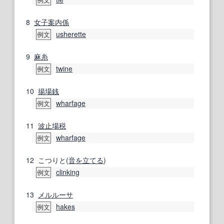
8
女子
案内係
usherette
例文
9
麻糸
twine
例文
10
揚場
銭
wharfage
例文
11
波止場
税
wharfage
例文
12
こつりと(
音を立てる
)
clinking
例文
13
メルルーサ
hakes
例文