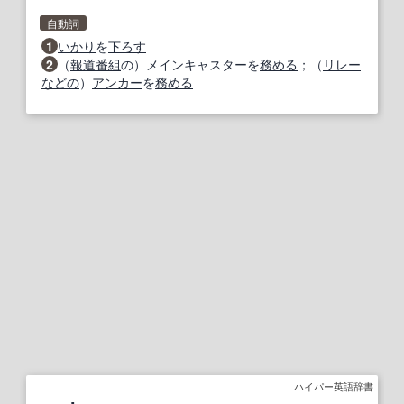
自動詞
1
いかり
を
下ろす
2
（
報道番組
の）メインキャスターを
務める
；（
リレー
などの
）
アンカー
を
務める
ハイパー英語辞書