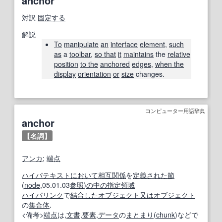
anchor
対訳
固定する
解説
To
manipulate
an
interface
element
,
such
as
a
toolbar
,
so that
it
maintains
the
relative
position
to the
anchored
edges
,
when the
display
orientation
or
size
changes.
コンピューター用語辞典
anchor
【名詞】
アンカ
;
端点
ハイパテキスト
において
相互関係
を
定義された
節
(
node
,05.01.03
参照
)
の中の
指定
領域
ハイパリンク
で
結合した
オブジェクト
又は
オブジェクト
の
集合体
.
<備考>
端点
は,
文書
,
要素
,
データ
の
まとまり
(
chunk
)などで