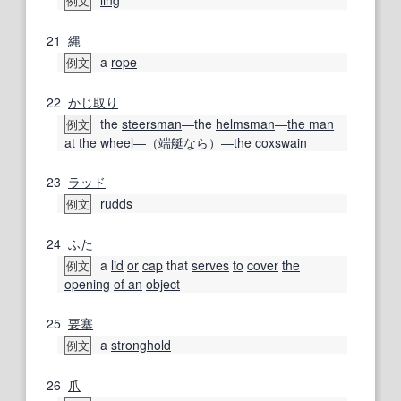
例文
21
縄
a
rope
例文
22
かじ取り
the
steersman
―the
helmsman
―
the man
例文
at the wheel
―（
端艇
なら）―the
coxswain
23
ラッド
rudds
例文
24
ふた
a
lid
or
cap
that
serves
to
cover
the
例文
opening
of an
object
25
要塞
a
stronghold
例文
26
爪