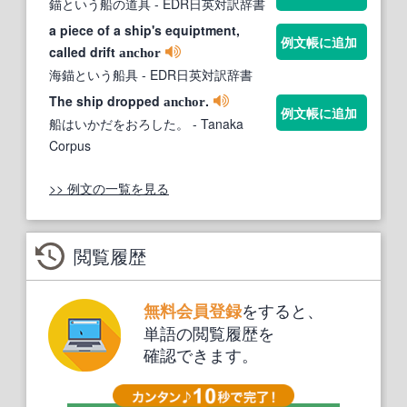
錨という船の道具
- EDR日英対訳辞書
a piece of a ship's equiptment,
例文帳に追加
called drift
anchor
海錨という船具
- EDR日英対訳辞書
The ship dropped
.
anchor
例文帳に追加
船はいかだをおろした。
- Tanaka
Corpus
>> 例文の一覧を見る
閲覧履歴
をすると、
無料会員登録
単語の閲覧履歴を
確認できます。