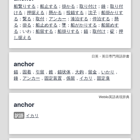
船繋りする
；
船止する
；
掛かる
；
取り付け
；
錘
；
取り付
ける
；
押据える
；
懸かる
；
投錨する
；
沈子
；
船掛かりす
る
；
繋る
；
取付
；
アンカー
；
湊泊する
；
停泊する
；
懸
る
；
掛る
；
船止めする
；
墜
；
船がかりする
；
船留めす
る
；いわ；
船留する
；
船掛りする
；
錨
；
取付け
；
碇
；
押
し据える
日英・英日専門用語辞書
anchor
錨
，
固着
，
引
留
，
錐
，
錨
状
体
，
大鉤
，
留金
，
いかり
，
錘
，
アンカー
，
固定装置
，
係留
，
イカリ
，
固定
臭
Weblio英語表現辞典
anchor
訳語
イカリ