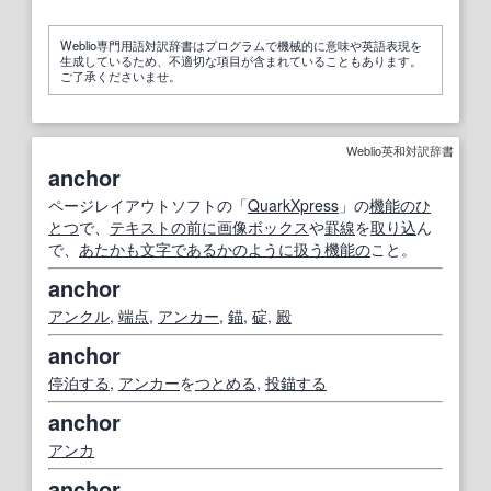
Weblio専門用語対訳辞書はプログラムで機械的に意味や英語表現を
生成しているため、不適切な項目が含まれていることもあります。
ご了承くださいませ。
Weblio英和対訳辞書
anchor
ページレイアウトソフトの「
QuarkXpress
」の
機能の
ひ
とつ
で、
テキスト
の前に
画像
ボックス
や
罫線
を
取り
込
ん
で、
あたかも
文字
である
かのように
扱う
機能の
こと。
anchor
アンクル
,
端点
,
アンカー
,
錨
,
碇
,
殿
anchor
停泊する
,
アンカー
を
つとめる
,
投錨する
anchor
アンカ
anchor