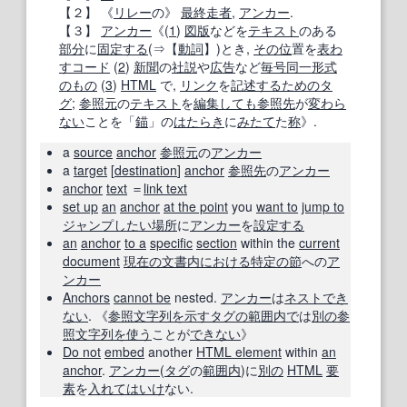
【２】 《
リレー
の》
最終走者
,
アンカー
.
【３】
アンカー
《(
1
)
図版
などを
テキスト
のある
部分
に
固定する
(⇒【
動詞
】)とき,
その位
置を
表わ
す
コード
(
2
)
新聞
の
社説
や
広告
など
毎号
同一
形式
のもの
(
3
)
HTML
で,
リンク
を
記述する
ための
タ
グ
;
参照元
の
テキスト
を
編集
しても
参照先
が
変わら
ない
ことを「
錨
」の
はたらき
に
みたて
た
称
》.
a
source
anchor
参照元
の
アンカー
a
target
[
destination
]
anchor
参照先
の
アンカー
anchor
text
＝
link text
set up
an
anchor
at the point
you
want to
jump to
ジャンプ
したい
場所
に
アンカー
を
設定する
an
anchor
to a
specific
section
within the
current
document
現在の
文書
内に
おける
特定の
節
への
ア
ンカー
Anchors
cannot be
nested.
アンカー
は
ネスト
でき
ない
. 《
参照
文字列
を示す
タグ
の範囲内で
は
別の
参
照
文字列
を使う
ことが
できない
》
Do not
embed
another
HTML element
within
an
anchor
.
アンカー
(
タグ
の
範囲内
)に
別の
HTML
要
素
を
入れて
はいけ
ない.