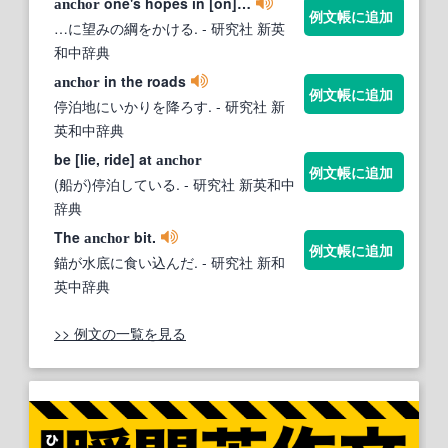
one's hopes in [on]…
anchor
例文帳に追加
…に望みの綱をかける.
- 研究社 新英
和中辞典
in the roads
anchor
例文帳に追加
停泊地にいかりを降ろす.
- 研究社 新
英和中辞典
be [lie, ride] at
anchor
例文帳に追加
(船が)停泊している.
- 研究社 新英和中
辞典
The
bit.
anchor
例文帳に追加
錨が水底に食い込んだ.
- 研究社 新和
英中辞典
>> 例文の一覧を見る