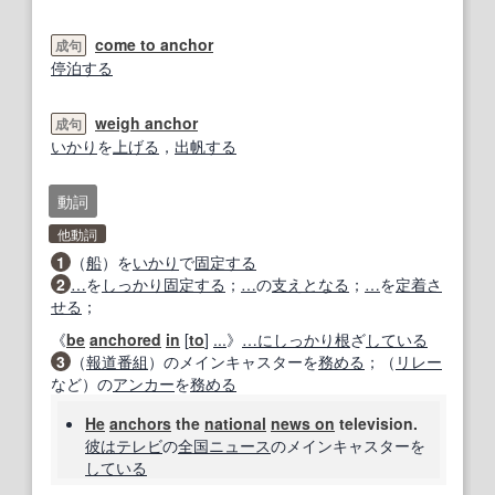
come to anchor
成句
停泊する
weigh anchor
成句
いかり
を
上げる
，
出帆する
動詞
他動詞
1
（
船
）を
いかり
で
固定する
2
…
を
しっかり固定する
；
…
の
支えとなる
；
…
を
定着さ
せる
；
《
be
anchored
in
[
to
]
...
》
…に
しっかり
根
ざ
している
3
（
報道番組
）のメインキャスターを
務める
；（
リレー
など）の
アンカー
を
務める
He
anchors
the
national
news on
television.
彼は
テレビ
の
全国
ニュース
のメインキャスターを
している