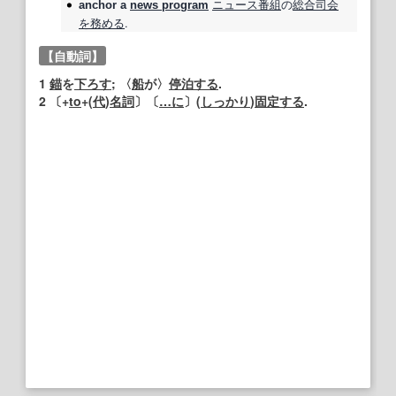
ニュース番組
の
総合
司会
anchor
a
news program
を務める
.
【自動詞】
1
錨
を
下ろす
; 〈
船
が〉
停泊する
.
2
〔+
to
+(
代
)
名詞
〕〔
…に
〕(
しっかり
)
固定する
.