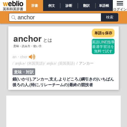
辞書
例文
診断
翻訳
単語帳
英和和英辞書
ログイン
単語
保存
を
anchor
とは
英語LINE指導
意味・読み方・使い方
最適学習法を
無料で試す
an・chor
/
/
(米国英語)
/
/
(英国英語)
アンカー
ˈæŋkɚ
ˈæŋkə
意味・対訳
錨(いかり),アンカー,支え,よりどころ,(綱引きの)いちばん
後ろの人,(特に,リレーチームの)最終の競技者