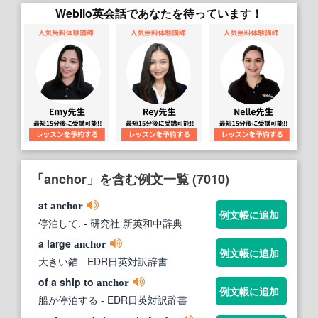
Weblio英会話であなたを待っています！
「anchor」を含む例文一覧 (7010)
at
anchor
例文帳に追加
停泊して.
- 研究社 新英和中辞典
a large
anchor
例文帳に追加
大きい錨
- EDR日英対訳辞書
of a ship to
anchor
例文帳に追加
船が停泊する
- EDR日英対訳辞書