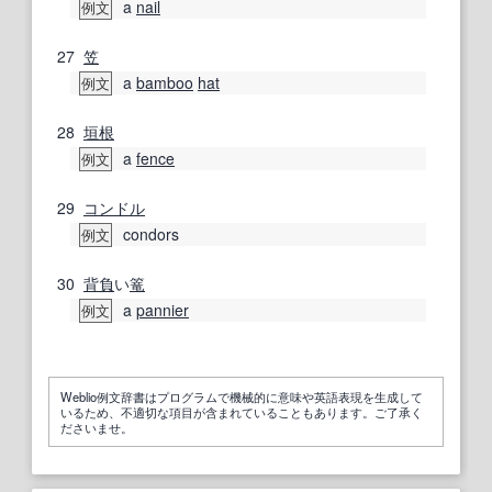
a
nail
例文
27
笠
a
bamboo
hat
例文
28
垣根
a
fence
例文
29
コンドル
condors
例文
30
背負
い
篭
a
pannier
例文
Weblio例文辞書はプログラムで機械的に意味や英語表現を生成して
いるため、不適切な項目が含まれていることもあります。ご了承く
ださいませ。