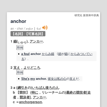
研究社 新英和中辞典
anchor
an・chor
/
ˈæŋkɚ
｜
‐kə
/
【名詞】
【可算名詞】
1
錨
(
),
アンカー
.
い
か
り
用例
からみ
錨
《
鎖
が
錨
に
からみ
ついてい
a foul
anchor
る
》.
2
支え
，
よりどころ
.
用例
彼女は
私の心
の
支え
だ.
She's
my
anchor
.
3
a (
綱引き
の)
いちばん
後ろの
人
.
b
【
競技
】
(
特に
，リレーチームの)
最終の
競技者
[
走
者
，
競泳
者
],
アンカー
.
c ＝
anchorperson
.