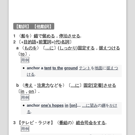
【動詞】
【他動詞】
1
〈
船
を〉
錨
で
留める
，
停泊させる
.
2
〔+
目的語
+
前置詞
+(
代
)
名詞
〕
a 〈
ものを
〉〔
…に
〕(
しっかり
)
固定する
，
据えつける
〔
to
〕.
用例
テント
を
地面
に
据えつ
anchor
a
tent
to the
ground
ける
.
b 〈
考え
・
注意力
などを〉〔
…に
〕
固定
[
定着
]
させる
〔
in
，
on
〕.
用例
…に
望み
の
綱
を
かけ
anchor
one's hopes
in
[
on
]…
る
.
3
【テレビ・ラジオ】
〈
番組
の〉
総合
司会をする
.
用例