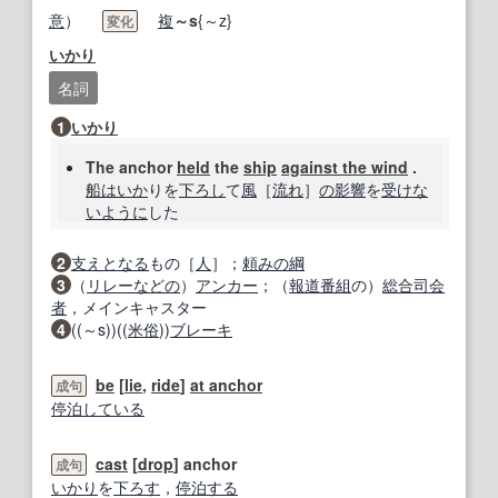
意
）
複
～s
{～z}
変化
いかり
名詞
1
いかり
The anchor
held
the
ship
against the wind
.
船
はいか
りを
下ろし
て
風
［
流れ
］
の影響
を
受け
な
いように
した
2
支えとなる
もの［
人
］；
頼みの綱
3
（
リレー
などの
）
アンカー
；（
報道番組
の）
総合
司会
者
，メインキャスター
4
((～s))((
米
俗
))
ブレーキ
be
[
lie
,
ride
]
at anchor
成句
停泊
している
cast
[
drop
] anchor
成句
いかり
を
下ろす
，
停泊する