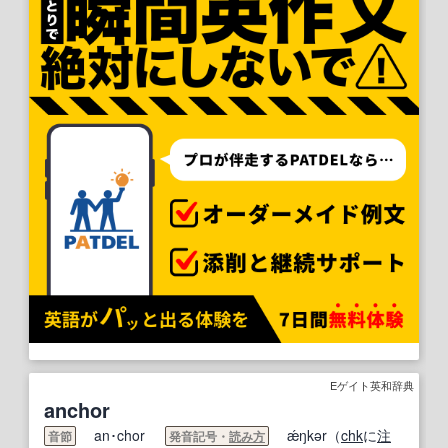
Eゲイト英和辞典
anchor
an･chor
ǽŋkər（
chk
に
注
音節
発音記号・
読み方