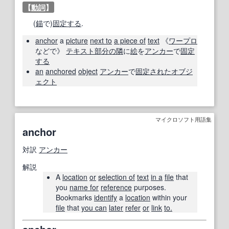
【
動詞
】
(
錨
で)
固定する
.
anchor
a
picture
next to
a piece of
text
《
ワープロ
などで》
テキスト
部分
の隣
に
絵
を
アンカー
で
固定
する
an
anchored
object
アンカー
で
固定
された
オブジ
ェクト
マイクロソフト用語集
anchor
対訳
アンカー
解説
A
location
or
selection of
text
in a
file
that
you
name for
reference
purposes.
Bookmarks
identify
a
location
within your
file
that
you can
later
refer
or
link
to.