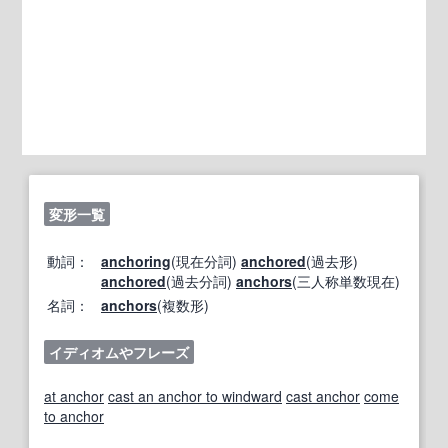
変形一覧
動詞：
anchoring
(現在分詞)
anchored
(過去形)
anchored
(過去分詞)
anchors
(三人称単数現在)
名詞：
anchors
(複数形)
イディオムやフレーズ
at anchor
cast an anchor to windward
cast anchor
come
to anchor