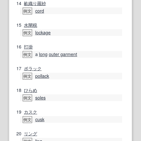
14
畝織り
羅紗
cord
例文
15
水閘
税
lockage
例文
16
打掛
a
long
outer garment
例文
17
ポラック
pollack
例文
18
ひらめ
soles
例文
19
カスク
cusk
例文
20
リング
ling