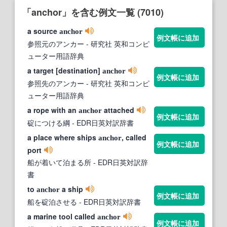
「anchor」を含む例文一覧 (7010)
a source
anchor
例文帳に追加
参照元のアンカー
- 研究社 英和コンピ
ューター用語辞典
a target [destination]
anchor
例文帳に追加
参照先のアンカー
- 研究社 英和コンピ
ューター用語辞典
a rope with an
attached
anchor
例文帳に追加
碇につける綱
- EDR日英対訳辞書
a place where ships
, called
anchor
例文帳に追加
port
船が着いて泊まる所
- EDR日英対訳辞
書
to
a ship
anchor
例文帳に追加
船を碇泊させる
- EDR日英対訳辞書
a marine tool called
anchor
例文帳に追加