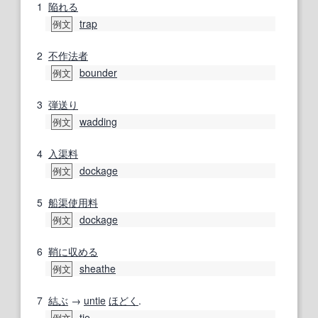
1
陥れる
trap
例文
2
不作法
者
bounder
例文
3
弾
送り
wadding
例文
4
入渠
料
dockage
例文
5
船渠
使用料
dockage
例文
6
鞘に収める
sheathe
例文
7
結ぶ
→
untie
ほどく
.
tie
例文