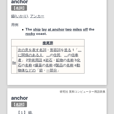
anchor
【名詞】
錨
(
いかり
),
アンカー
用例
The
ship
lay
at anchor
two
miles
off
the
rocky
coast.
接尾辞
次の
意
を表す
名詞
・
形容詞
を
造る
1「
…
に
関係のある
人
、
…
の
住民
、
…
の
信奉
-
者
」 2
学術用語
a
岩石
・
鉱物
の
名称
b
化
ite
石
の
名称
c
爆薬
の
名称
d
製品
の
名称
e
動
物
体
などの
「
節
・
一部分
」
研究社 英和コンピューター用語辞典
anchor
【
名詞
】
【１】
錨
.