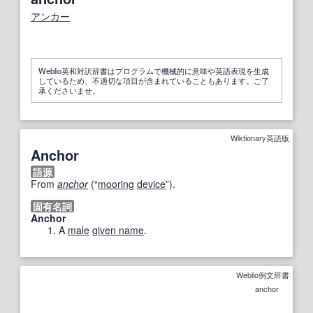
アンカー
Weblio英和対訳辞書はプログラムで機械的に意味や英語表現を生成
しているため、不適切な項目が含まれていることもあります。ご了
承くださいませ。
Wiktionary英語版
Anchor
語源
From
anchor
(
“
mooring
device
”
)
.
固有名詞
Anchor
A
male
given name
.
Weblio例文辞書
anchor