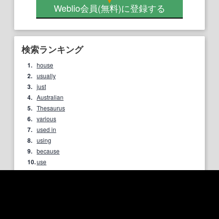
Weblio会員
(無料)
に登録する
検索ランキング
1.
house
2.
usually
3.
just
4.
Australian
5.
Thesaurus
6.
various
7.
used in
8.
using
9.
because
10.
use
もっとランキングを見る
「anchor」に関連する表現一覧