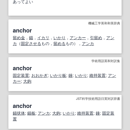
あってよい
機械工学英和和英辞典
anchor
留め金
，
錨
，
イカリ
，
いかり
，
アンカー
，
引
留め
，
アン
カ
（
固定させる
もの，
留める
もの），
アンカ
学術用語英和対訳集
anchor
固定装置
;
おおかぎ
;
いかり板
;
錘
;
いかり
;
維持装置
;
アン
カー
;
大鉤
JST科学技術用語日英対訳辞書
anchor
錨
状
体
;
錨
板
;
アンカ
;
大鉤
;
いかり
;
維持装置
;
錘
;
固定装
置