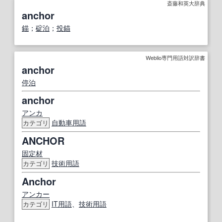
斎藤和英大辞典
anchor
錨
；
碇泊
；
投錨
Weblio専門用語対訳辞書
anchor
停泊
anchor
アンカ
自動車用語
カテゴリ
ANCHOR
固定
材
技術用語
カテゴリ
Anchor
アンカー
IT
用語
、
技術用語
カテゴリ