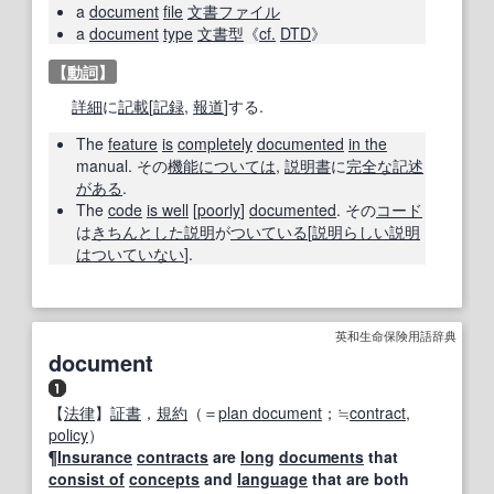
a
document
file
文書ファイル
a
document
type
文書型
《
cf.
DTD
》
【
動詞
】
詳細
に
記載
[
記録
,
報道
]する.
The
feature
is
completely
documented
in the
manual. その
機能
については
,
説明書
に
完全な
記述
がある
.
The
code
is well
[
poorly
]
documented
. その
コード
は
きちんとした
説明
が
ついている
[
説明
らしい
説明
はつい
ていない
].
英和生命保険用語辞典
document
【
法律
】
証書
，
規約
（＝
plan document
；≒
contract
,
policy
）
¶
Insurance
contracts
are
long
documents
that
consist of
concepts
and
language
that are both