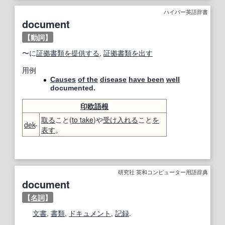
ハイパー英語辞書
document
【動詞】
〜に
証拠書類
を提供する
,
証拠書類
を出す
用例
Causes
of the
disease
have been
well
documented.
印欧語
根
取る
こと(
to take
)や
受け入れる
こと
を
dek
-
表す
。
研究社 英和コンピューター用語辞典
document
【
名詞
】
文書
,
書類
,
ドキュメント
,
記録
.