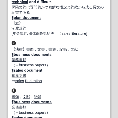
technical
and difficult.
保険契約
は
専門的
かつ
難解な
概念
と
約款
から成る
長文
の
証書
である
¶
plan document
《
米
》
制度規約
[
年金
規約
/
団体保険
規約
等
；⇒
sales literature
]
【
法律
】
書面
，
文書
，
書類
，
記録
，
文献
¶
business
documents
業務書類
（＝
business
papers
）
¶
sales
document
募集文書
⇒
sales
illustration
書類
，
文献
，
記録
¶
business
documents
業務書類
（＝
business
papers
）
¶
sales
document