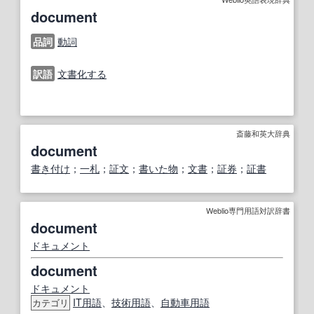
document
品詞
動詞
訳語
文書化する
斎藤和英大辞典
document
書き付け
；
一札
；
証文
；
書いた物
；
文書
；
証券
；
証書
Weblio専門用語対訳辞書
document
ドキュメント
document
ドキュメント
IT
用語
、
技術用語
、
自動車用語
カテゴリ