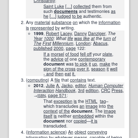
Christianity
:
Saint Luke
[
…
]
collected
them from
such
documents
and testimonies
as
he
[
…
]
judged
to be
authentic.
Any
material
substance
on
which the
information
is
represented
by
writing.
1999
,
Robert
Lacey
,
Danny
Danziger
,
The
Year
1000
: What
life
was like
at
the
turn
of
The
First
Millennium
,
London
:
Abacus
,
published
2000
,
page
122
:
If a
morsel
of food
fell off
your
plate
,
the
advice
of
one
contemporary
document
was
to pick
it
up
,
make
the
sign of the cross
over it
,
season
it
well
- and
then
eat
it.
(
computing
)
A
file
that
contains
text.
2012
,
Julie
A.
Jacko
,
editor
,
Human Computer
Interaction
Handbook
,
3rd
edition
,
CRC
Press
,
,
page
571
:
→
ISBN
That
exception
is
the
HTML
tag
–
which transcludes
an
image
into
the
context
of the
document
. The
image
itself
is
neither
embedded
within the
document
nor
copied
—
it is
transcluded.
(
information science
)
An
object
conveying
information
by
whatever
means
,
capable
of
being