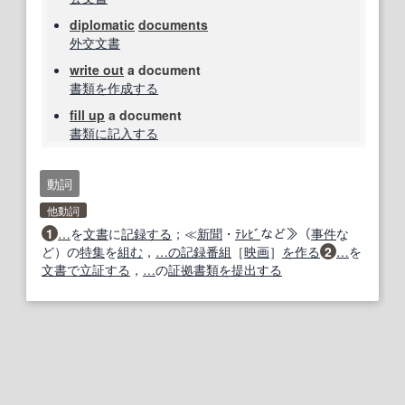
diplomatic
documents
外交文書
write out
a document
書類を作成する
fill up
a document
書類
に記入する
動詞
他動詞
1
…
を
文書
に
記録する
；≪
新聞
・
ﾃﾚﾋﾞ
など≫（
事件
な
ど）の
特集
を
組む
，
…の記録
番組
［
映画
］
を作る
2
…
を
文書で
立証する
，
…
の
証拠書類
を提出する