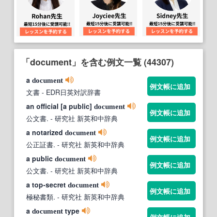
「document」を含む例文一覧 (44307)
a
document
例文帳に追加
文書
- EDR日英対訳辞書
an official [a public]
document
例文帳に追加
公文書.
- 研究社 新英和中辞典
a notarized
document
例文帳に追加
公正証書.
- 研究社 新英和中辞典
a public
document
例文帳に追加
公文書.
- 研究社 新英和中辞典
a top‐secret
document
例文帳に追加
極秘書類.
- 研究社 新英和中辞典
a
type
document