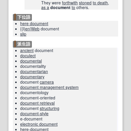
They were
forthwith
stoned
to death
,
as a
document
to
others.
下位語
here document
{{l|
en
|
Web
document
slip
派生語
ancient
document
doculect
documental
documentality
documentarian
documentary
document
camera
document management system
documentology
document-oriented
document retrieval
document
structuring
document-style
e-document
electronic document
here-document