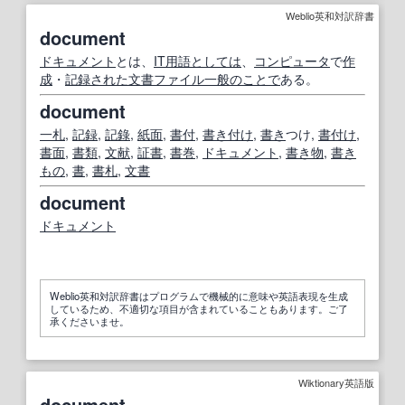
Weblio英和対訳辞書
document
ドキュメント
とは、
IT
用語
としては
、
コンピュータ
で
作
成
・
記録
された
文書ファイル
一般の
ことで
ある。
document
一札
,
記録
,
記錄
,
紙面
,
書付
,
書き付け
,
書き
つけ,
書付け
,
書面
,
書類
,
文献
,
証書
,
書巻
,
ドキュメント
,
書き物
,
書き
もの
,
書
,
書札
,
文書
document
ドキュメント
Weblio英和対訳辞書はプログラムで機械的に意味や英語表現を生成
しているため、不適切な項目が含まれていることもあります。ご了
承くださいませ。
Wiktionary英語版
document