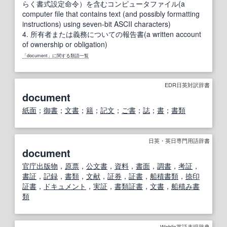
らく書式設定命令）を含むコンピュータファイル(a
computer file that contains text (and possibly formatting
instructions) using seven-bit ASCII characters)
4.
所有者または義務についての報告書(a written account
of ownership or obligation)
「document」に関する類語一覧
EDR日英対訳辞書
document
紙面
；
御書
；
文書
；
籍
；
記文
；
ご書
；
誌
；
書
；
書類
日英・英日専門用語辞書
document
官庁出版物
，
原票
，
公文書
，
資料
，
書面
，
調書
，
考証
，
書証
，
記録
，
書類
，
文献
，
証券
，
証書
，
船積書類
，
捺印
証書
，
ドキュメント
，
実証
，
書類
証書
，
文書
，
船積み書
類
Weblio英語表現辞典