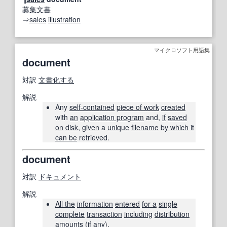
募集文書
⇒
sales
illustration
マイクロソフト用語集
document
対訳
文書化する
解説
Any
self-contained
piece of work
created
with
an
application program
and,
if
saved
on
disk
,
given
a
unique
filename
by which
it
can be
retrieved.
document
対訳
ドキュメント
解説
All the
information
entered
for a
single
complete
transaction
including
distribution
amounts
(
if any
).