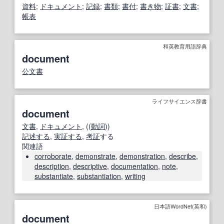
資料
;
ドキュメント
;
記録
;
書類
;
書付
;
書き物
;
証書
;
文書
;
帳表
和英教育用語辞典
document
公文書
ライフサイエンス辞書
document
文書
,
ドキュメント
, ((
動詞
))
記述する
,
実証する
,
考証
する
関連語
corroborate
,
demonstrate
,
demonstration
,
describe
,
description
,
descriptive
,
documentation
,
note
,
substantiate
,
substantiation
,
writing
日本語WordNet(英和)
document