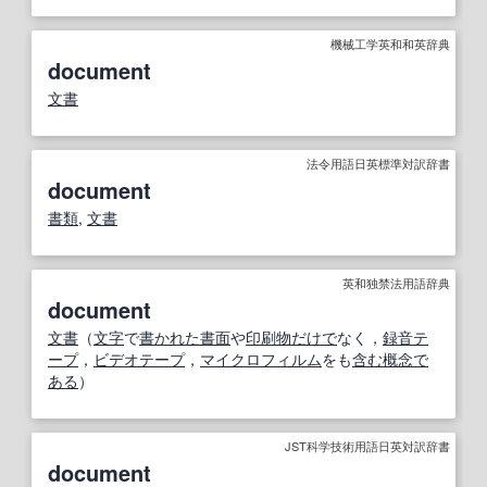
機械工学英和和英辞典
document
文書
法令用語日英標準対訳辞書
document
書類
,
文書
英和独禁法用語辞典
document
文書
（
文字
で
書かれた
書面
や
印刷物
だけで
なく，
録音テ
ープ
，
ビデオテープ
，
マイクロフィルム
をも
含む
概念
で
ある
）
JST科学技術用語日英対訳辞書
document