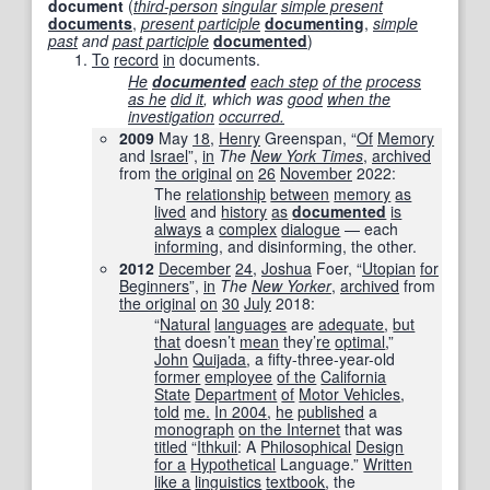
document
(
third-person
singular
simple present
documents
,
present participle
documenting
,
simple
past
and
past participle
documented
)
To
record
in
documents.
He
documented
each step
of the
process
as he
did it
, which was
good
when the
investigation
occurred.
2009
May
18
,
Henry
Greenspan, “
Of
Memory
and
Israel
”,
in
The
New York Times
‎,
archived
from
the original
on
26
November
2022
:
The
relationship
between
memory
as
lived
and
history
as
documented
is
always
a
complex
dialogue
— each
informing
, and disinforming, the other.
2012
December
24
,
Joshua
Foer, “
Utopian
for
Beginners
”,
in
The
New Yorker
‎,
archived
from
the original
on
30
July
2018
:
“
Natural
languages
are
adequate
,
but
that
doesn’t
mean
they’
re
optimal
,”
John
Quijada
, a fifty-three-year-old
former
employee
of the
California
State
Department
of
Motor Vehicles
,
told
me.
In 2004
,
he
published
a
monograph
on the Internet
that was
titled
“
Ithkuil
: A
Philosophical
Design
for a
Hypothetical
Language.”
Written
like a
linguistics
textbook
, the