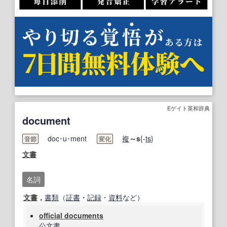
Eゲイト英和辞典
document
doc･u･ment
複
～s
{-
ts
}
音節
変化
文書
名詞
文書
，
書類
（
証書
・
記録
・
資料
など）
official documents
公文書