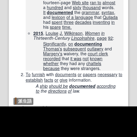
fourteen-page
Web site
ran to
almost
a
hundred
and
sixty
thousand
words.
It
documented
the
grammar
,
syntax
,
and
lexicon
of a language
that
Quijada
had
spent
three
decades
inventing
in
his
spare
time.
2015
,
Louise
J.
Wilkinson
,
Women
in
Thirteenth-Century
Lincolnshire
,
page
92
:
Significantly
,
on
documenting
Thomas
's
subsequent
outlawry
and
Margery
's
waivery, the
court clerk
recorded
that
it was
not
known
whether
they had any
chattels
because
they were strangers.
To
furnish
with
documents
or
papers
necessary
to
establish
facts
or
give
information.
A
ship
should be
documented
according
to
the
directions
of
law.
派生語
documentability
documentable
documentation
documentor
misdocument
nondocumented