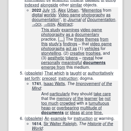
indexed
alongside
other
similar
objects.
2022
July
15
,
Alex
Urban
, “
Mementos
from
digital
worlds
:
Video game
photography
as
documentation
”,
in
Journal
of
Documentation
,
,
,
Abstract
:
→DOI
→ISSN
This study
examines
video game
photography
as a
documentary
practice.
[
…
]
The
three
themes
from
this
study
's
findings
– that
video game
photographs
act as
(1)
vehicles
for
storytelling
, (2)
creative
trophies
, and
(3)
aesthetic
tokens
–
reveal
how
personally
meaningful
documents
emerge from
this medium.
(
obsolete
)
That which
is
taught
or
authoritatively
set forth
;
precept
;
instruction
; dogma.
1741
,
Isaac Watts
,
The
Improvement
of the
Mind
:
And
particularly
they should
take care
that the
memory
of the
learner
be
not
too much
crowded
with a
tumultuous
heap
or
overbearing
multitude of
documents
or
ideas
at one
time.
(
obsolete
)
An
example
for
instruction
or
warning.
1614
,
Sir Walter Raleigh
,
The
Historie
of the
World
: