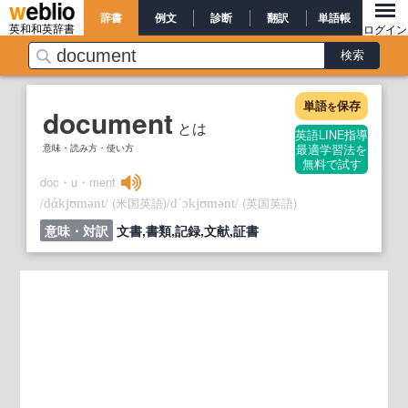
辞書
例文
診断
翻訳
単語帳
英和和英辞書
ログイン
単語
保存
を
document
とは
英語LINE指導
意味・読み方・使い方
最適学習法を
無料で試す
doc・u・ment
/
/
(米国英語)
/
/
(英国英語)
dάkjʊmənt
dˈɔkjʊmənt
意味・対訳
文書,書類,記録,文献,証書