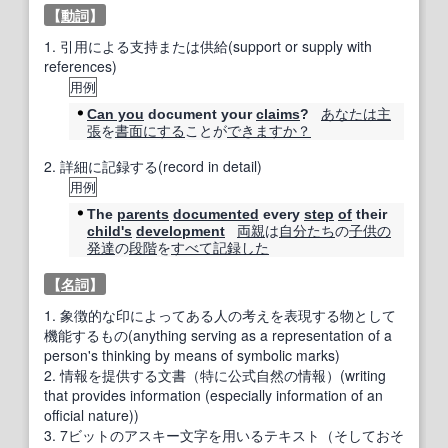
【
動詞
】
1.
引用による支持または供給(support or supply with
references)
用例
あなたは
主
Can you
document your
claims
?
張
を
書面
にする
ことが
できますか？
2.
詳細に記録する(record in detail)
用例
The
parents
documented
every
step
of
their
両親
は
自分たち
の
子供の
child
's
development
発達
の
段階
を
すべて
記録した
【
名詞
】
1.
象徴的な印によってある人の考えを表現する物として
機能するもの(anything serving as a representation of a
person's thinking by means of symbolic marks)
2.
情報を提供する文書（特に公式自然の情報）(writing
that provides information (especially information of an
official nature))
3.
7ビットのアスキー文字を用いるテキスト（そしておそ