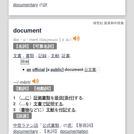
documentary
の訳
研究社 新英和中辞典
document
doc・u・ment
/
dάkjʊmənt
｜
dˈɔk‐
/
【名詞】
【可算名詞】
文書
，
書類
，
記録
，
文献
;
証書
.
用例
公文書
.
an
official
[a
public
]
document
―/‐mènt/
【動詞】
【他動詞】
1
〈
…に
〉
証拠書類
を
提供
[
添付
]する.
2
〈…を〉
文書で
証明する
.
3
〈
書物
などに〉
文献
を
付記する
.
【語源】
中世ラテン語
「
公式
書類
」の
意
;
【形容詞】
documentary
，
【名詞】
documentation