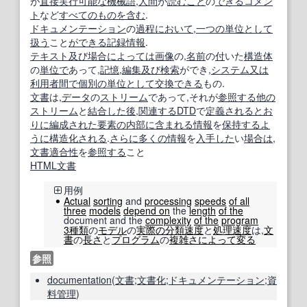
が
直接実行
可能な
機械語
,
人間
が
読むこと
の
できる
コメン
ト
など
すべての
ものを
含む
.
ドキュメンテーション
の
過程
において
,
一つの
単位
として
扱う
こと
ができる
記録情報
.
テキスト
及び
場合によっては
画像
の,
名前
の
付
いた
構造体
の
単位で
あって,
記憶
,
編集
及び
検索
ができ,
システム
又は
利用者
間で
個別の
単位
として
交換できる
もの.
文書
は,
データ
の
ストリーム
であって,それが
参照する
他の
ストリーム
と
結合した
後
,
関連する
DTD
で
定義される
とお
りに
編成
された
要素
の内
部
に含まれる
情報
を
保持する
よ
うに
構造化
される
.
さらに多くの
情報
を
入手した
い
場合は
,
文書
適合性
を
参照する
こと
HTML文書
用例
Actual
sorting
and
processing
speeds
of all
three
models
depend on
the
length
of the
document and the
complexity
of the
program
3種類
の
モデル
の
実際の
分類
速度
と
処理速度
は,
文
書
の
長さ
と
プログラム
の
複雑さ
によって
変る
参照
documentation
(
文書
;
文書化
;
ドキュメンテーション
;
資
料管理
)