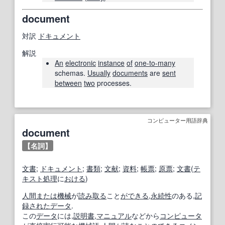
document
対訳
ドキュメント
解説
An
electronic
instance
of
one-to-many
schemas.
Usually
documents
are
sent
between
two
processes.
コンピューター用語辞典
document
【名詞】
文書
;
ドキュメント
;
書類
;
文献
;
資料
;
帳票
;
原票
;
文書
(
テ
キスト処理
に
おける
)
人間
または
機械
が
読み取る
こと
ができる
,
永続性
のある,
記
録
された
データ
.
この
データ
には,
説明書
,
マニュアル
などから
コンピュータ