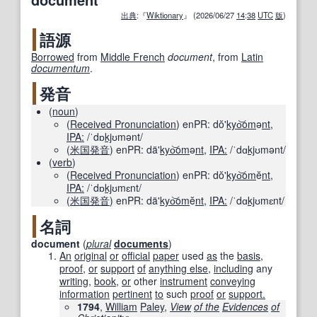
出典
:『
Wiktionary
』 (2026/06/27
14
:
38
UTC
版
)
語源
Borrowed
from
Middle French
document
, from
Latin
documentum
.
発音
(
noun
)
(
Received Pronunciation
)
enPR:
dŏ'
kyo
om
ə
nt
,
IPA:
/ˈdɒ
kj
ʊmənt/
(
米国
発音
)
enPR:
dä'
kyo
om
ə
nt
,
IPA:
/ˈdɑ
kj
ʊmənt/
(
verb
)
(
Received Pronunciation
)
enPR:
dŏ'
kyo
om
ĕ
nt
,
IPA:
/ˈdɒ
kj
ʊmɛnt/
(
米国
発音
)
enPR:
dä'
kyo
om
ĕ
nt
,
IPA:
/ˈdɑ
kj
ʊmɛnt/
名詞
document
(
plural
documents
)
An
original
or
official
paper
used
as
the
basis
,
proof
,
or
support
of
anything else
,
including
any
writing
,
book
,
or
other
instrument
conveying
information
pertinent
to
such
proof
or
support.
1794
,
William
Paley
,
View
of the
Evidences
of