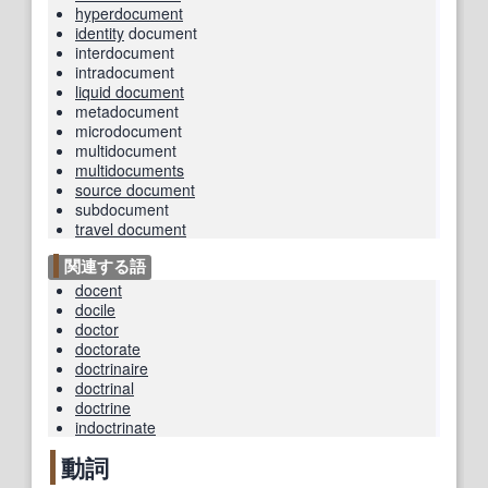
hyperdocument
identity
document
interdocument
intradocument
liquid document
metadocument
microdocument
multidocument
multidocuments
source document
subdocument
travel document
関連する語
docent
docile
doctor
doctorate
doctrinaire
doctrinal
doctrine
indoctrinate
動詞