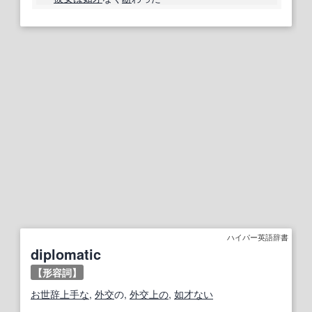
ハイパー英語辞書
diplomatic
【形容詞】
お世辞
上手な
,
外交
の,
外交
上の
,
如才ない