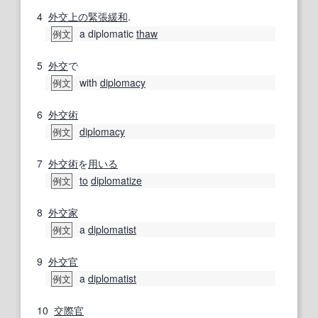
4
外交
上の
緊張緩和
.
a diplomatic
thaw
例文
5
外交
で
with
diplomacy
例文
6
外交術
diplomacy
例文
7
外交術
を
用いる
to
diplomatize
例文
8
外交家
a
diplomatist
例文
9
外交官
a
diplomatist
例文
10
交際官