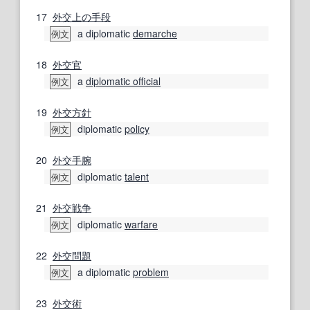
17
外交
上の
手段
a diplomatic
demarche
例文
18
外交官
a
diplomatic official
例文
19
外交
方針
diplomatic
policy
例文
20
外交手腕
diplomatic
talent
例文
21
外交
戦争
diplomatic
warfare
例文
22
外交問題
a diplomatic
problem
例文
23
外交術