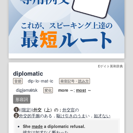
Eゲイト英和辞典
diplomatic
dip･lo･mat･ic
音節
発音記号・
読み方
dɪ̀
pl
əmǽtɪk
more
～
;
most
～
変化
形容詞
1
((
限定
))
外交
（
上
）の；
外交官
の
2
外交的手腕
のある，
駆け引き
のうま
い，
如才ない
She
made
a diplomatic refusal.
彼女は
如才
なく
断
わった