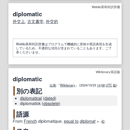
Weblio英和対訳辞書
diplomatic
外交
上
,
古文書学
,
外交的
Weblio英和対訳辞書はプログラムで機械的に意味や英語表現を生成
しているため、不適切な項目が含まれていることもあります。ご了
承くださいませ。
Wiktionary英語版
diplomatic
出典
:『
Wiktionary
』 (2024/10/23
14
:
58
UTC
版
)
別の表記
diplomatical
(
dated
)
diplomatick
(
obsolete
)
語源
From
French
diplomatique
,
equal to
diplomat
+‎
-
ic
.