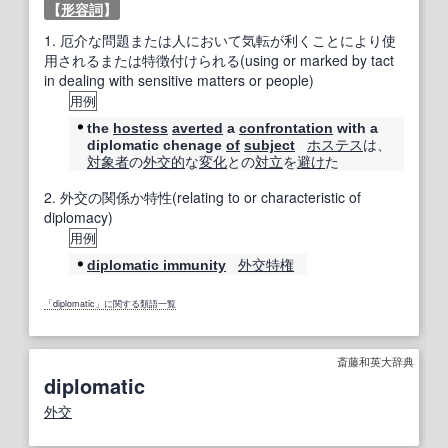
【
形容詞
】
1.
厄介な問題または人において気転が利くことにより使
用されるまたは特徴付けられる(using or marked by tact
in dealing with sensitive matters or people)
用例
the
hostess
averted
a
confrontation
with a
ホステス
は、
diplomatic chenage
of
subject
対象者
の
外交的
な
変化
との
対立
を
避け
た
2.
外交の関係か特性(relating to or characteristic of
diplomacy)
用例
外交特権
diplomatic immunity
「diplomatic」に関する類語一覧
斎藤和英大辞典
diplomatic
外交