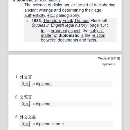
The
science
of
diplomas
,
or the
art of
deciphering
ancient
writings
and
determining
their
age
,
authenticity
,
etc.
; paleography.
1983
,
Theodore
Frank
Thomas
Plucknett,
Studies
in English
legal
history
,
page
151
:
In
its
broadest
aspect
, the
subject-
matter
of
diplomatic
is
the
relation
between
documents
and facts.
Weblio例文辞書
diplomatic
1
外交官
a
diplomat
例文
2
交際官
a
diplomat
例文
3
外交文書
.
a diplomatic
note
例文