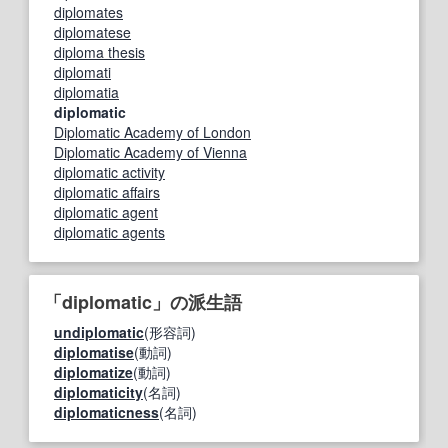
diplomates
diplomatese
diploma thesis
diplomati
diplomatia
diplomatic
Diplomatic Academy of London
Diplomatic Academy of Vienna
diplomatic activity
diplomatic affairs
diplomatic agent
diplomatic agents
「diplomatic」の派生語
undiplomatic
(形容詞)
diplomatise
(動詞)
diplomatize
(動詞)
diplomaticity
(名詞)
diplomaticness
(名詞)