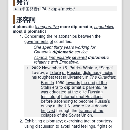
発音
(
米国
発音
)
IPA:
/ˌdɪ
pl
əˈm
æt
ɪk/
形容詞
diplomatic
(
comparative
more
diplomatic
,
superlative
most
diplomatic
)
Concerning
the
relationships
between
the
governments
of
countries.
She
spent
thirty
years
working
for
Canada
's
diplomatic
service.
Albania
immediately
severed
diplomatic
relations
with Zimbabwe.
2022
November
15
,
Patrick
Wintour, “Sergei
Lavrov, a
fixture
of
Russian
diplomacy
facing
his
toughest
test in
Ukraine
”,
in
The Guardian
‎:
Born in
1950
towards
the end
of the
Stalin
era to
diplomatic
parents
,
he
was
educated
at
the
elite
Russian
Institute
of
International Relations
before
ascending
to
become
Russia
’s
envoy
at
the
UN
, where
for a
decade
he
lived
through the
trauma
of the
collapse
of the
Soviet
Union.
Exhibiting
diplomacy
;
exercising
tact or
courtesy
;
using
discussion
to
avoid
hard feelings
,
fights
or