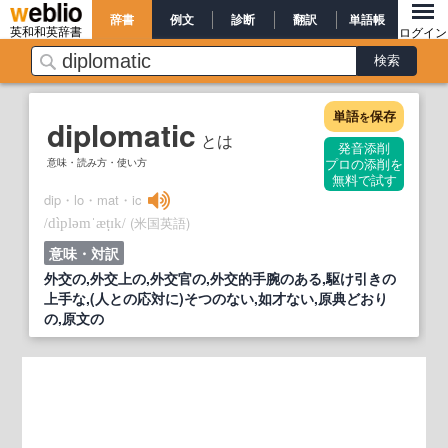
辞書
例文
診断
翻訳
単語帳
英和和英辞書
ログイン
単語
保存
を
diplomatic
とは
発音添削
意味・読み方・使い方
プロの添削を
無料で試す
dip・lo・mat・ic
/
/
(米国英語)
dìpləmˈæṭɪk
意味・対訳
外交の,外交上の,外交官の,外交的手腕のある,駆け引きの
上手な,(人との応対に)そつのない,如才ない,原典どおり
の,原文の