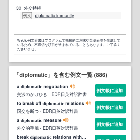
30
外交特権
diplomatic immunity
例文
Weblio例文辞書はプログラムで機械的に意味や英語表現を生成して
いるため、不適切な項目が含まれていることもあります。ご了承く
ださいませ。
「diplomatic」を含む例文一覧 (886)
a
negotiation
diplomatic
例文帳に追加
交渉のかけひき
- EDR日英対訳辞書
to break off
relations
diplomatic
例文帳に追加
国交を断つ
- EDR日英対訳辞書
a
measure
diplomatic
例文帳に追加
外交的手腕
- EDR日英対訳辞書
break
relations with…
diplomatic