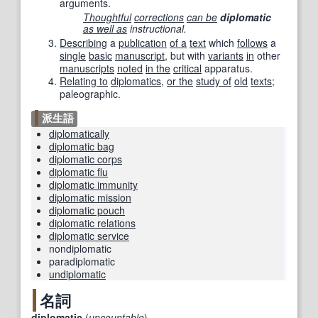
arguments.
Thoughtful
corrections
can be
diplomatic
as well as
instructional.
Describing
a
publication
of a
text
which
follows
a
single
basic
manuscript
, but with
variants
in
other
manuscripts
noted
in the
critical
apparatus.
Relating to
diplomatics
,
or the
study of
old
texts
;
paleographic.
派生語
diplomatically
diplomatic bag
diplomatic corps
diplomatic flu
diplomatic immunity
diplomatic mission
diplomatic pouch
diplomatic relations
diplomatic service
nondiplomatic
paradiplomatic
undiplomatic
名詞
diplomatic
(
uncountable
)