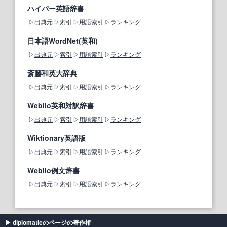
ハイパー英語辞書
出典元
索引
用語索引
ランキング
日本語WordNet(英和)
出典元
索引
用語索引
ランキング
斎藤和英大辞典
出典元
索引
用語索引
ランキング
Weblio英和対訳辞書
出典元
索引
用語索引
ランキング
Wiktionary英語版
出典元
索引
用語索引
ランキング
Weblio例文辞書
出典元
索引
用語索引
ランキング
diplomaticのページの著作権