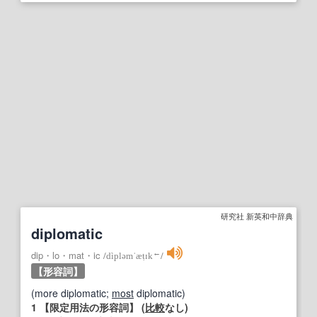
研究社 新英和中辞典
diplomatic
←
dip・lo・mat・ic
/
dìpləmˈæṭɪk
/
【形容詞】
(more diplomatic;
most
diplomatic)
1
【限定用法の形容詞】
(
比較
なし)