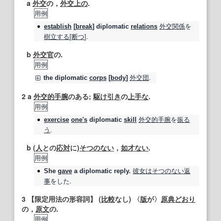
a
外交
の，
外交
上の
.
用例
外交
関係
を
establish
[
break
]
diplomatic
relations
樹立する
[
断つ
].
b
外交官
の.
用例
外交団
.
the
diplomatic
corps
[
body
]
2
a
外交的手腕
のある;
駆け引き
の
上手な
.
用例
外交的手腕
を
振る
exercise
one's
diplomatic
skill
う
.
b (
人
との
応対
に)
そつのない
，
如才ない
.
用例
彼女は
そつのない
返
She
gave
a
diplomatic
reply.
事
をした.
3
【限定用法の形容詞】
(
比較
なし) 〈
版
が〉
原典
どおり
の，
原文
の.
用例