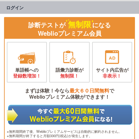
ログイン
無制限
診断テストが
になる
Weblioプレミアム会員
単語帳への
語彙力診断が
サイト内広告が
登録数増加！
無制限！
非表示！
まずは体験！今なら
最大６０日間無料
で
Weblioプレミアム体験ができます！
※無料期間終了後、Weblioプレミアムサービスは自動的に解約されません。
※無料期間が終了すると月額330円(税込)が発生します。