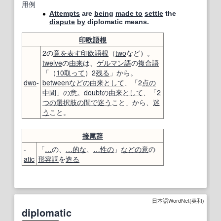
用例
Attempts
are
being
made to
settle
the
dispute
by
diplomatic means.
印欧語
根
2の
意
を表す
印欧語
根
（
two
など）。
twelve
の
由来
は、
ゲルマン語
の
複合語
「（
10
取って
）2
残る
」から。
dwo
-
between
などの
由来
として
、「2
点
の
中
間
」の
意
。
doubt
の
由来
として
、「
2
つの
選択肢
の間で
迷う
こと」から、
迷
う
こと。
接尾辞
-
「
…
の、
…
的な
、
…
性の
」
などの
意
の
atic
形容詞
を
造る
日本語WordNet(英和)
diplomatic