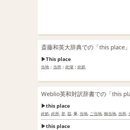
斎藤和英大辞典での「this plac
This place
当地
；
当所
；
此場
；
此処
Weblio英和対訳辞書での「this p
this place
此処
,
此所
,
是
,
茲
, 爰,
当地
,
ご当地
,
御当地
,
当所
,
this place