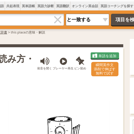
類語
共起表現
英単語帳
英語力診断
英語翻訳
オンライン英会話
英語コーチングを探す
訳辞書
>
this placeの意味・解説
味・読み方・
単語を追加
瞬間英作文
発音を聞く
プレーヤー再生
ピン留め
添削で伸ばす
無料で試す