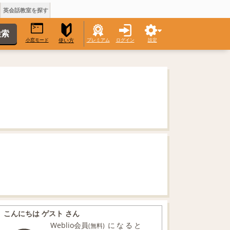
英会話教室を探す
小窓モード
プレミアム
ログイン
設定
使い方
こんにちは ゲスト さん
Weblio会員
になると
(無料)