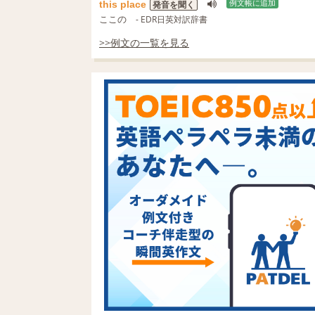
this
place
例文帳に追加
発音を聞く
ここの
- EDR日英対訳辞書
>>例文の一覧を見る