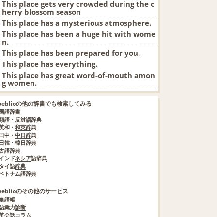
This place gets very crowded during the c
herry blossom season
This place has a mysterious atmosphere.
This place has been a huge hit with wome
n.
This place has been prepared for you.
This place has everything.
This place has great word-of-mouth amon
g women.
weblioの他の辞書でも検索してみる
国語辞書
類語・反対語辞典
英和・和英辞典
日中・中日辞典
日韓・韓日辞典
古語辞典
インドネシア語辞典
タイ語辞典
ベトナム語辞典
weblioのその他のサービス
単語帳
語彙力診断
英会話コラム