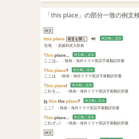
「this place」の部分一致の例
例文
this
place
例文帳に追加
発音を聞く
当地
- 斎藤和英大辞典
This
place...
例文帳に追加
ここは...
- 映画・海外ドラマ英語字幕翻訳辞書
This
place
?
例文帳に追加
ここは
- 映画・海外ドラマ英語字幕翻訳辞書
This
place
!
例文帳に追加
これを...。
- 映画・海外ドラマ英語字幕翻訳辞書
Is
this
the
place
?
例文帳に追加
ここ?
- 映画・海外ドラマ英語字幕翻訳辞書
This
place...
例文帳に追加
これぞ...》
- 映画・海外ドラマ英語字幕翻訳辞書
例文