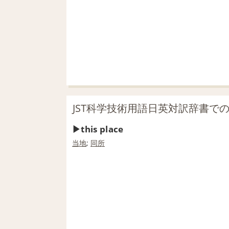
JST科学技術用語日英対訳辞書での「t
this place
当地
;
同所