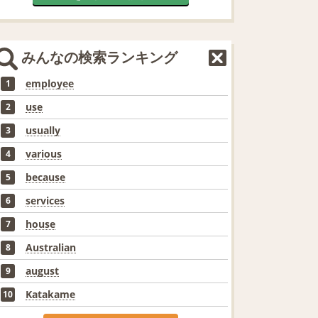
みんなの検索ランキング
employee
1
use
2
usually
3
various
4
because
5
services
6
house
7
Australian
8
august
9
Katakame
10