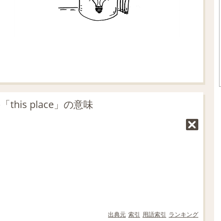
his place」の意味
出典元
索引
用語索引
ランキング