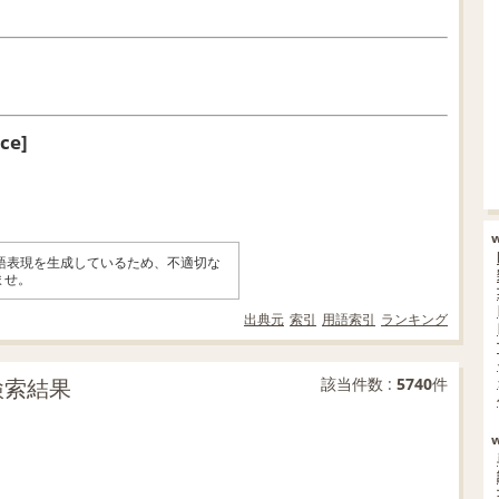
ice]
英語表現を生成しているため、不適切な
ませ。
出典元
索引
用語索引
ランキング
文検索結果
該当件数 :
5740
件