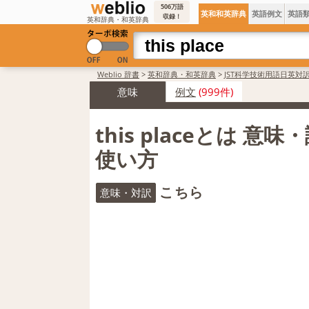
506万語
英和和英辞典
英語例文
英語
収録！
英和辞典・和英辞典
Weblio 辞書
>
英和辞典・和英辞典
>
JST科学技術用語日英対
意味
例文
(999件)
this placeとは 意
使い方
こちら
意味・対訳