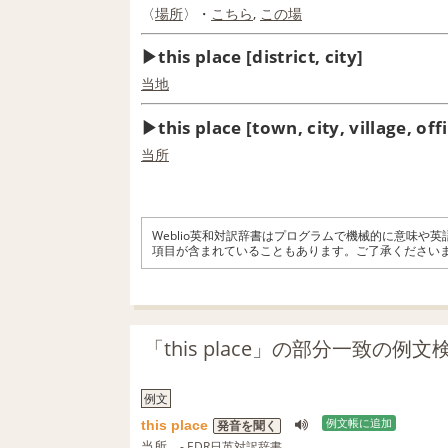
〈
場所
〉・
こちら
,
この場
this place [district, city]
当地
this place [town, city, village, off
当所
Weblio英和対訳辞書はプログラムで機械的に意味や
項目が含まれていることもあります。ご了承ください
「this place」の部分一致の例
例文
this
place
例文帳に追加
発音を聞く
当所
- EDR日英対訳辞書