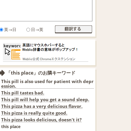
英→日
日→英
「this place」のお隣キーワード
This pill is also used for patient with depr
ession.
This pill tastes bad.
This pill will help you get a sound sleep.
This pizza has a very delicious flavor.
This pizza is really quite good.
This pizza looks delicious, doesn't it?
this place