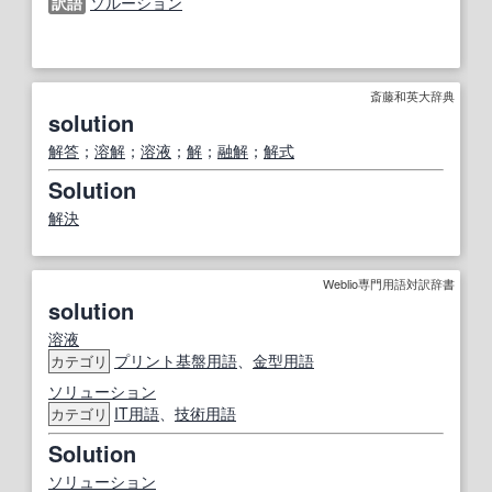
訳語
ソルーション
斎藤和英大辞典
solution
解答
；
溶解
；
溶液
；
解
；
融解
；
解式
Solution
解決
Weblio専門用語対訳辞書
solution
溶液
プリント
基盤
用語
、
金型用語
カテゴリ
ソリューション
IT
用語
、
技術用語
カテゴリ
Solution
ソリューション