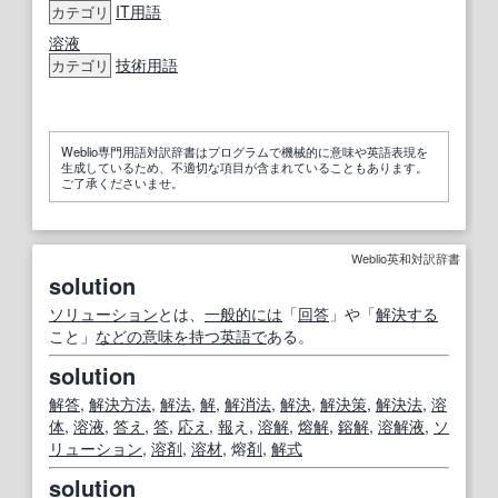
IT
用語
カテゴリ
溶液
技術用語
カテゴリ
Weblio専門用語対訳辞書はプログラムで機械的に意味や英語表現を
生成しているため、不適切な項目が含まれていることもあります。
ご了承くださいませ。
Weblio英和対訳辞書
solution
ソリューション
とは、
一般的には
「
回答
」や「
解決する
こと」
などの
意味を持つ
英語で
ある。
solution
解答
,
解決方法
,
解法
,
解
,
解消法
,
解決
,
解決策
,
解決法
,
溶
体
,
溶液
,
答え
,
答
,
応え
,
報
え,
溶解
,
熔解
,
鎔解
,
溶解液
,
ソ
リューション
,
溶剤
,
溶材
, 熔
剤
,
解式
solution