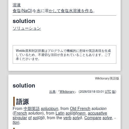
溶液
食塩
(
NaCl
)を
水
に溶
かして
食塩水
溶液
を作る
。
solution
ソリューション
Weblio英和対訳辞書はプログラムで機械的に意味や英語表現を生成
しているため、不適切な項目が含まれていることもあります。ご了
承くださいませ。
Wiktionary英語版
solution
出典
:『
Wiktionary
』 (2026/03/18 03:01
UTC
版
)
語源
From
中期
英語
solucioun
, from
Old French
solucion
(
French
solution
), from
Latin
sol
ū
ti
ō
nem
,
accusative
singular
of
sol
ū
ti
ō
, from the
verb
solv
ō
.
Compare
solve
,
-
tion
.