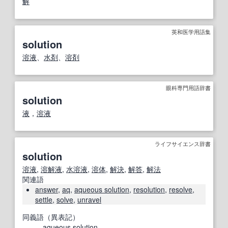
解
英和医学用語集
solution
溶液
、
水剤
、
溶剤
眼科専門用語辞書
solution
液
，
溶液
ライフサイエンス辞書
solution
溶液
,
溶解液
,
水溶液
,
溶体
,
解決
,
解答
,
解法
関連語
answer
,
aq
,
aqueous solution
,
resolution
,
resolve
,
settle
,
solve
,
unravel
同義語（異表記）
aqueous solution