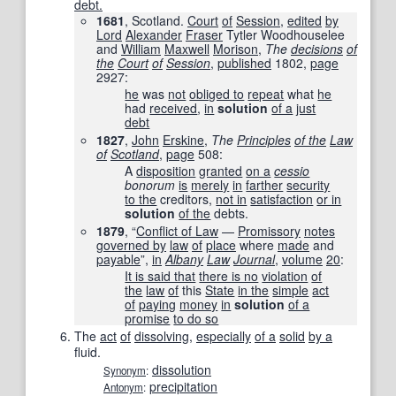
debt.
1681
, Scotland.
Court
of
Session
,
edited
by
Lord
Alexander
Fraser
Tytler Woodhouselee
and
William
Maxwell
Morison
,
The
decisions
of
the
Court
of
Session
‎,
published
1802
,
page
2927
:
he
was
not
obliged to
repeat
what
he
had
received
,
in
solution
of a
just
debt
1827
,
John
Erskine
,
The
Principles
of the
Law
of
Scotland
‎,
page
508
:
A
disposition
granted
on a
cessio
bonorum
is
merely
in
farther
security
to the
creditors,
not in
satisfaction
or in
solution
of the
debts.
1879
, “
Conflict of Law
—
Promissory
notes
governed by
law
of
place
where
made
and
payable
”,
in
Albany
Law
Journal
,
volume
20
:
It is said that
there is no
violation
of
the
law
of
this
State
in the
simple
act
of
paying
money
in
solution
of a
promise
to do so
The
act
of
dissolving
,
especially
of a
solid
by a
fluid.
dissolution
Synonym
:
precipitation
Antonym
: