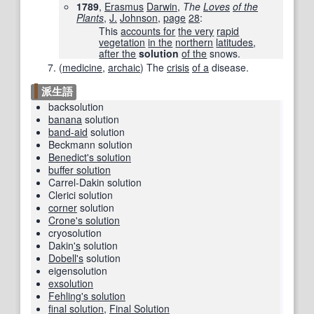
1789
,
Erasmus
Darwin
,
The
Loves
of the
Plants
,
J.
Johnson
,
page
28
:
This
accounts for
the very
rapid
vegetation
in the
northern
latitudes
,
after the
solution
of the
snows.
(
medicine
,
archaic
)
The
crisis
of a
disease.
派生語
backsolution
banana
solution
band-aid
solution
Beckmann solution
Benedict's solution
buffer solution
Carrel-Dakin solution
Clerici solution
corner
solution
Crone's solution
cryosolution
Dakin
's
solution
Dobell
's
solution
eigensolution
exsolution
Fehling's solution
final solution
,
Final Solution