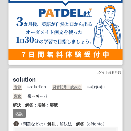
Eゲイト英和辞典
solution
so･lu･tion
sə
lu
́ːʃ(ə)n
音節
発音記号・
読み方
複
～s
{～z}
変化
解決
，
解答
；
溶解
；
溶液
名詞
1
〈
問題
などの
〉
解決
，
解決法
，
解答
〈of/for/to〉