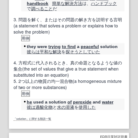
簡単な
解決方法
は、
ハンドブック
handbook
で
調べること
だ
3.
問題を解く、またはその問題の解き方を説明する言明
(a statement that solves a problem or explains how to
solve the problem)
用例
they were
trying
to find
a
peaceful
solution
彼らは
平和な
解決
を
探
そうと
していた
4.
方程式に代入されるとき、真の命題となるような値の
集合(the set of values that give a true statement when
substituted into an equation)
5.
2つ以上の物質の均一混合物(a homogeneous mixture
of two or more substances)
用例
he
used a solution
of
peroxide
and
water
彼は
過酸化物
と
水の
溶液
を
使用した
「solution」に関する類語一覧
EDR日英対訳辞書