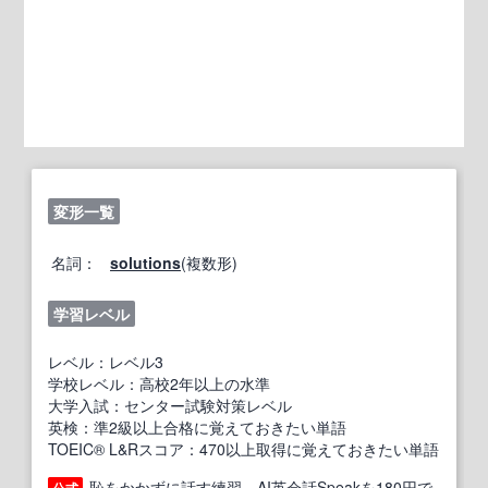
変形一覧
名詞：
solutions
(複数形)
学習レベル
レベル：レベル3
学校レベル：高校2年以上の水準
大学入試：センター試験対策レベル
英検：準2級以上合格に覚えておきたい単語
TOEIC® L&Rスコア：470以上取得に覚えておきたい単語
恥をかかずに話す練習。AI英会話Speakを180円で