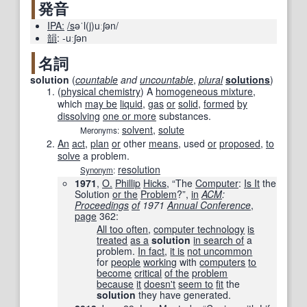
発音
IPA:
/s
əˈl(j)uːʃən/
韻
:
-uːʃən
名詞
solution
(
countable
and
uncountable
,
plural
solutions
)
(
physical chemistry
)
A
homogeneous mixture
,
which
may be
liquid
,
gas
or
solid
,
formed
by
dissolving
one or more
substances.
solvent
,
solute
Meronyms:
An
act
,
plan
or
other
means
, used
or
proposed
,
to
solve
a problem.
resolution
Synonym
:
1971
,
O.
Phillip
Hicks
, “The
Computer
:
Is It
the
Solution
or the
Problem
?”,
in
ACM
:
Proceedings
of
1971
Annual Conference
‎,
page
362
:
All too often
,
computer technology
is
treated
as a
solution
in search of
a
problem.
In fact
,
it is
not uncommon
for
people
working
with
computers
to
become
critical
of the
problem
because
it
doesn't
seem to
fit
the
solution
they have generated.