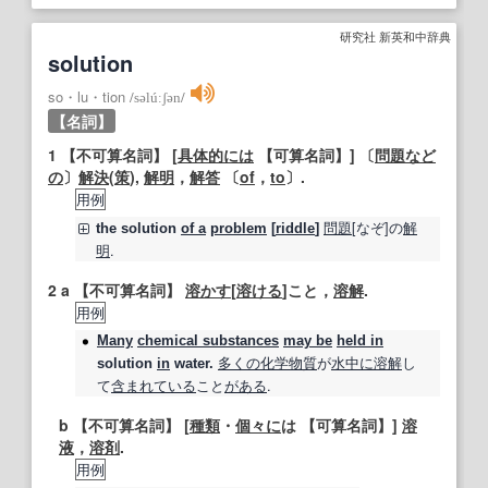
研究社 新英和中辞典
solution
so・lu・tion
/
səlúːʃən
/
【名詞】
1
【不可算名詞】
[
具体的には
【可算名詞】
] 〔
問題
など
の
〕
解決
(
策
),
解明
，
解答
〔
of
，
to
〕.
用例
問題
[なぞ]の
解
the
solution
of a
problem
[
riddle
]
明
.
2
a
【不可算名詞】
溶かす
[
溶ける
]こと，
溶解
.
用例
Many
chemical substances
may be
held in
多くの
化学物質
が
水中に
溶解
し
solution
in
water.
て
含まれている
こと
がある
.
b
【不可算名詞】
[
種類
・
個々に
は
【可算名詞】
]
溶
液
，
溶剤
.
用例