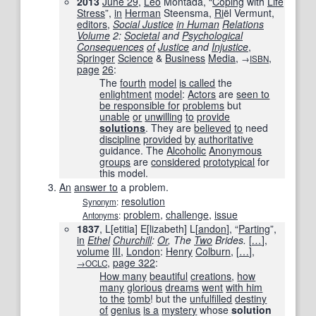
2013
June 29
,
Leo
Montada, “
Coping
with
Life
Stress
”,
in
Herman
Steensma,
Ri
ël Vermunt,
editors
,
Social Justice
in Human
Relations
Volume
2:
Societal
and
Psychological
Consequences
of
Justice
and
Injustice
‎,
Springer
Science
&
Business
Media
,
,
→
ISBN
page
26
:
The
fourth
model
is called
the
enlightment
model
:
Actors
are
seen to
be responsible for
problems
but
unable
or
unwilling
to
provide
solutions
. They are
believed
to
need
discipline
provided
by
authoritative
guidance. The
Alcoholic
Anonymous
groups
are
considered
prototypical
for
this model.
An
answer to
a problem.
resolution
Synonym
:
problem
,
challenge
,
issue
Antonyms
:
1837
, L[etitia] E[lizabeth] L[
andon
], “
Parting
”,
in
Ethel
Churchill
:
Or
, The
Two
Brides.
[
…
]
,
volume
III
,
London
:
Henry
Colburn
,
[
…
]
,
,
page
322
:
→OCLC
How many
beautiful
creations
,
how
many
glorious
dreams
went
with him
to the
tomb
! but the
unfulfilled
destiny
of
genius
is a
mystery
whose
solution