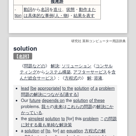
接尾辞
-
動詞
から
名詞
を
造り
、
状態
・
動作
また
tion
は
具体的な
事例
(
人・物
)・
結果
を表す
研究社 英和コンピューター用語辞典
solution
【
名詞
】
《
問題
などの
》
解決
;
ソリューション
《
コンサル
ティング
から
システム構築
,
アフターサービス
を
含
んだ
総合
サービス
》; 《
方程式
の》
解
;
溶液
.
lead
[
be
appropriate
]
to the
solution
of a
problem
問題の
解決
につながる
[
適する
]
Our
future
depends on
the
solution
of these
problems.
我々
の
未来
は
これら
の問題
の
解決
にか
かっている
.
the
simplest
solution
to
[for] this
problem
こ
の問題
に対する
最も
単純な
解決策
a
solution
of
[
to
, for]
an
equation
方程式の解