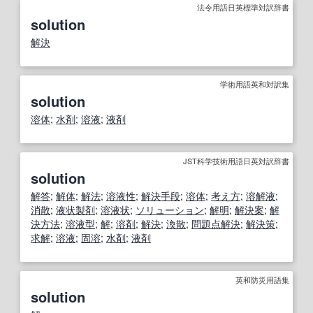
法令用語日英標準対訳辞書
solution
解決
学術用語英和対訳集
solution
溶体
;
水剤
;
溶液
;
液剤
JST科学技術用語日英対訳辞書
solution
解答
;
解体
;
解法
;
溶液
性
;
解決手段
;
溶体
;
考え方
;
溶解液
;
消散
;
液状製剤
;
溶液
状
;
ソリューション
;
解明
;
解決案
;
解
決方法
;
溶液型
;
解
;
溶剤
;
解決
;
渙散
;
問題点解決
;
解決策
;
求
解
;
溶液
;
固溶
;
水剤
;
液剤
英和防災用語集
solution