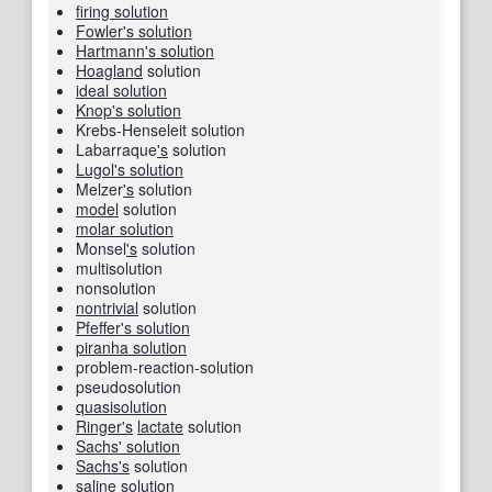
firing solution
Fowler's solution
Hartmann's solution
Hoagland
solution
ideal solution
Knop's solution
Krebs-Henseleit solution
Labarraque
's
solution
Lugol's solution
Melzer
's
solution
model
solution
molar solution
Monsel
's
solution
multisolution
nonsolution
nontrivial
solution
Pfeffer's solution
piranha solution
problem-reaction-solution
pseudosolution
quasisolution
Ringer
's
lactate
solution
Sachs' solution
Sachs
's
solution
saline solution