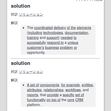
solution
対訳
ソリューション
解説
The
coordinated
delivery
of the
elements
(
including
technologies
,
documentation
,
training
and
support
)
needed
to
successfully
respond to
a
unique
customer
's
business
problem
or
opportunity.
solution
対訳
ソリューション
解説
A set of
components
,
for example
,
entities
,
attributes
,
relationships
,
workflows
, and
reports
, that
provide
a
specific
set of
functionality
on top of
the
core
CRM
platform.