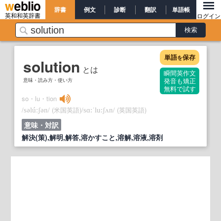
辞書
例文
診断
翻訳
単語帳
英和和英辞書
ログイン
単語
保存
を
solution
とは
瞬間英作文
意味・読み方・使い方
発音も矯正
無料で試す
so・lu・tion
/
/
(米国英語)
/
/
(英国英語)
səlúːʃən
sɑ:ˈlu:ʃʌn
意味・対訳
解決(策),解明,解答,溶かすこと,溶解,溶液,溶剤