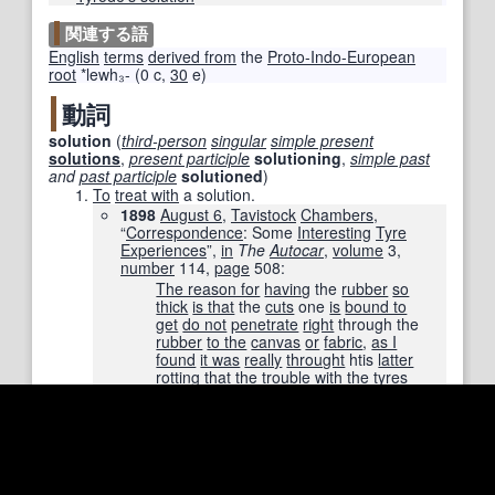
関連する語
English
terms
derived from
the
Proto-Indo-European
root
*lewh₃-
(0 c,
30
e)
動詞
solution
(
third-person
singular
simple present
solutions
,
present participle
solutioning
,
simple past
and
past participle
solutioned
)
To
treat with
a solution.
1898
August 6
,
Tavistock
Chambers
,
“
Correspondence
: Some
Interesting
Tyre
Experiences
”,
in
The
Autocar
,
volume
3,
number
114
,
page
508
:
The reason for
having
the
rubber
so
thick
is that
the
cuts
one
is
bound to
get
do not
penetrate
right
through the
rubber
to the
canvas
or
fabric
,
as I
found
it was
really
throught
htis
latter
rotting
that the
trouble
with the
tyres
occurred
,
whereas
, when I had
thick
rubber
, and
particularly
,
be it
noted
,
not one
piece
of
rubber
, but
two
pieces
,
namely
, the
rubber
,
cover
proper
and then
a
thick
rubber band
solutioned
on top of
this, I
found
from