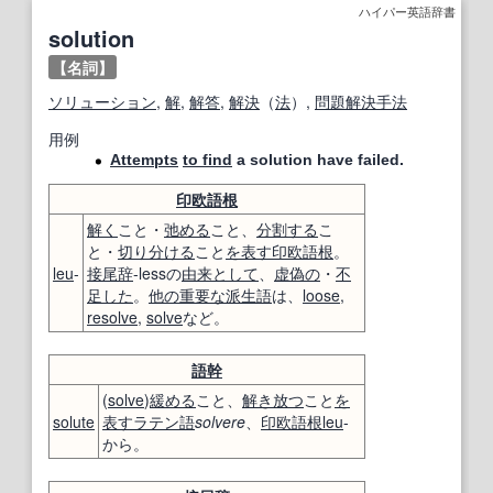
ハイパー英語辞書
solution
【名詞】
ソリューション
,
解
,
解答
,
解決
（
法
）,
問題解決手法
用例
Attempts
to find
a solution have failed.
印欧語
根
解く
こと・
弛める
こと、
分割する
こ
と・
切り分ける
こと
を表す
印欧語
根
。
leu
-
接尾辞
-lessの
由来
として
、
虚偽の
・
不
足した
。
他の
重要な
派生語
は、
loose
,
resolve
,
solve
など。
語幹
(
solve
)
緩める
こと、
解き放つ
こと
を
solute
表す
ラテン語
solvere
、
印欧語
根
leu
-
から。