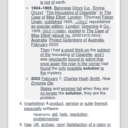
is
not
of
earth.
1904–1905
,
Baroness
Orczy
[
i.e.
,
Emma
Orczy
], “
The Hocussing of Cigarette
”,
in
The
Case
of
Miss
Elliott
,
London
: T[homas]
Fisher
Unwin
,
published
1905
,
; republished
→OCLC
as
popular edition
,
London
:
Greening
&
Co.
,
1909,
,
quoted
in
The Case
of
OCLC
11192831
Miss
Elliott
(
ebook
no.
2000141h.html)
,
Australia
:
Project Gutenberg
of
Australia
,
February
2020:
Then
I had
a good
think on
the
subject
of the
hocussing
of
Cigarette
,
and I
was
reluctantly
bound to
admit that
once again
the man
in the
corner
had
found
the
only
possible
solution
to
the
mystery.
2022
February
7,
Charles
Hugh
Smith
,
How
Empires
Die
‎:
States
and
empires
fail
when they are
no longer
the
solution
, they are the
problem.
(
marketing
)
A
product
,
service
or
suite
thereof
,
especially
software.
aid
,
help
,
resolution
,
Hypernyms:
problemsolver
(
law
,
UK
,
archaic
,
rare
)
Satisfaction
of a
claim
or