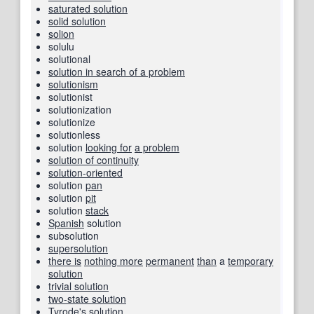
saturated solution
solid solution
solion
solulu
solutional
solution in search of a problem
solutionism
solutionist
solutionization
solutionize
solutionless
solution
looking for
a problem
solution of continuity
solution-oriented
solution
pan
solution
pit
solution
stack
Spanish
solution
subsolution
supersolution
there is
nothing more
permanent
than
a
temporary
solution
trivial solution
two-state solution
Tyrode's solution