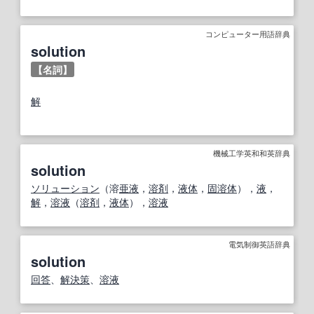
コンピューター用語辞典
solution
【名詞】
解
機械工学英和和英辞典
solution
ソリューション
（溶
亜
液
，
溶剤
，
液体
，
固溶体
），
液
，
解
，
溶液
（
溶剤
，
液体
），
溶液
電気制御英語辞典
solution
回答
、
解決策
、
溶液