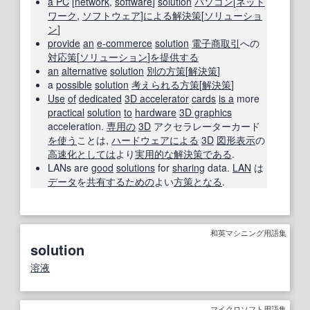
a PC
[
network
,
software
]
solution
パソコン
[
ネット
ワーク
,
ソフトウェア
]
による
解決策
[
ソリューショ
ン
]
provide
an
e-commerce
solution
電子商取引
への
対応策
[
ソリューション
]
を提供する
an
alternative
solution
別の
方策
[
解決策
]
a
possible
solution
考えられる
方策
[
解決策
]
Use
of
dedicated
3D accelerator
cards
is a
more
practical
solution
to
hardware
3D graphics
acceleration.
専用の
3D
アクセラレーターカード
を使う
ことは,
ハードウェア
による
3D
図形
表示
の
高速化
としては
より
実用的な
解決策
である
.
LANs are
good
solutions
for
sharing
data.
LAN
は
データ
を
共有する
ための
よい
方策
となる
.
和英マシニング用語集
solution
溶液
マイクロソフト用語集