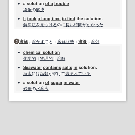
a solution
of a
trouble
紛争
の
解決
It
took
a long time
to find
the solution.
解決法
を見つける
のに
長い時間
が
かかった
2
溶解
，
溶かす
こと；
溶解
状態
；
溶液
，
溶剤
chemical solution
化学的
［
物理的
］
溶解
Seawater
contains
salts
in
solution.
海水
には
塩類
が溶けて
含まれている
a solution
of
sugar
in water
砂糖
の
水溶液