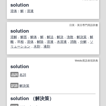
solution
溶体
；
解
；
溶液
日英・英日専門用語辞書
solution
溶解
，
解答
，
解体
，
解
，
解法
，
解決
，
渙散
，
解決策
，
解
離
，溶
相
，
溶体
，
解除
，
溶液
，
水溶液
，
消散
，
分解
，
ソ
リューション
，
水剤
，
液剤
Weblio英語表現辞典
solution
品詞
名詞
訳語
解決策
solution （解決策）