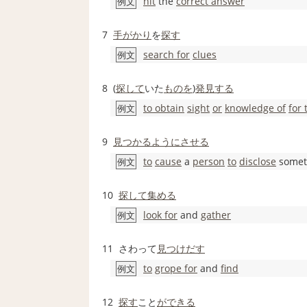
hit
the
correct answer
例文
7
手がかり
を
探す
search for
clues
例文
8
(
探して
いた
ものを
)
発見する
to obtain
sight
or
knowledge of
for 
例文
9
見つかる
ように
させる
to
cause
a
person
to
disclose
somet
例文
10
探して
集める
look for
and
gather
例文
11
さわって
見つけだす
to
grope for
and
find
例文
12
探す
こと
ができる