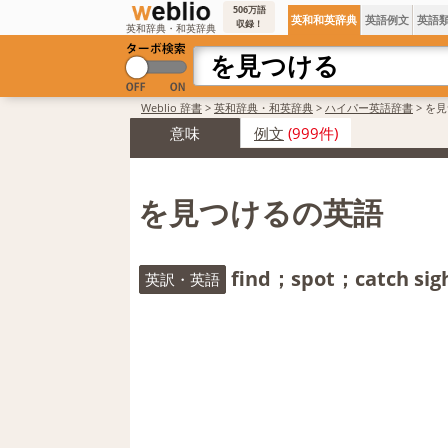
506万語
英和和英辞典
英語例文
英語
収録！
英和辞典・和英辞典
Weblio 辞書
>
英和辞典・和英辞典
>
ハイパー英語辞書
>
を見
意味
例文
(999件)
を見つけるの英語
find；spot；catch sigh
英訳・英語