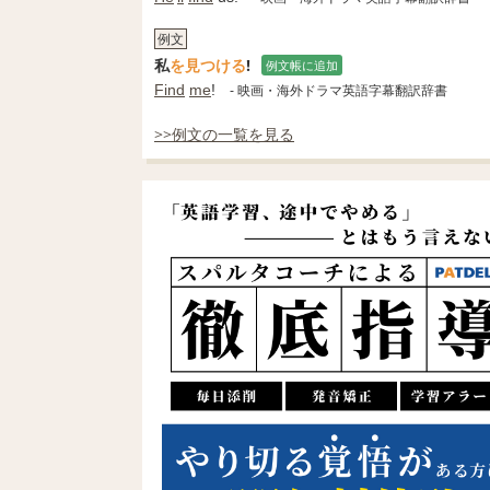
例文
私
を見つける
!
例文帳に追加
Find
me
!
- 映画・海外ドラマ英語字幕翻訳辞書
>>例文の一覧を見る