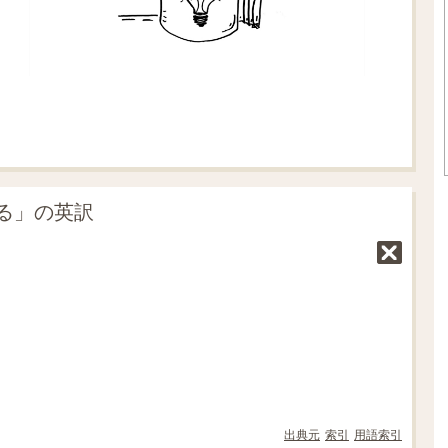
る」の英訳
出典元
索引
用語索引