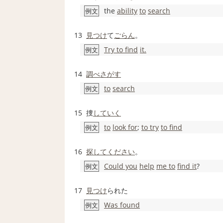
the
ability
to
search
例文
13
見つけ
て
ごらん
。
Try to find
it.
例文
14
調べ
さがす
to
search
例文
15
捜
していく
to
look for
;
to try
to find
例文
16
探して
ください
。
Could you
help
me to
find it
?
例文
17
見つけ
られた
Was found
例文