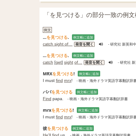
「を見つける」の部分一致の例文
例文
…
を見つける
.
例文帳に追加
catch sight of…
発音を聞く
- 研究社 新英和
…
を見つける
.
例文帳に追加
catch
[
get
]
sight
of…
発音を聞く
- 研究社 
MRX
を見つける
!
例文帳に追加
I must
find
mrx
!
- 映画・海外ドラマ英語字幕翻訳辞
パパ
を見つける
例文帳に追加
Find
papa.
- 映画・海外ドラマ英語字幕翻訳辞書
mrx
を見つける
!
例文帳に追加
I must
find
mrx
!
- 映画・海外ドラマ英語字幕翻訳辞
彼
を見つける
例文帳に追加
He
'
ll
find
us.
- 映画・海外ドラマ英語字幕翻訳辞書