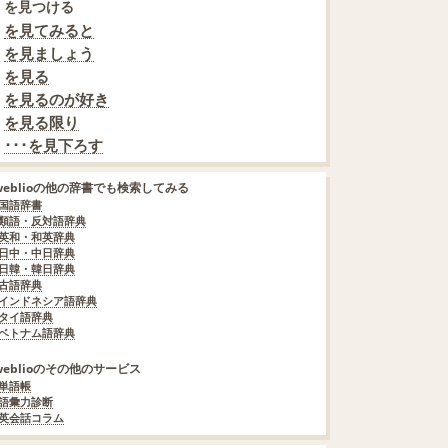
を見つける
を見てみると
を見ましょう
を見る
を見るのが好き
を見る限り
･･･を見下ろす
weblioの他の辞書でも検索してみる
国語辞書
類語・反対語辞典
英和・和英辞典
日中・中日辞典
日韓・韓日辞典
古語辞典
インドネシア語辞典
タイ語辞典
ベトナム語辞典
weblioのその他のサービス
単語帳
語彙力診断
英会話コラム