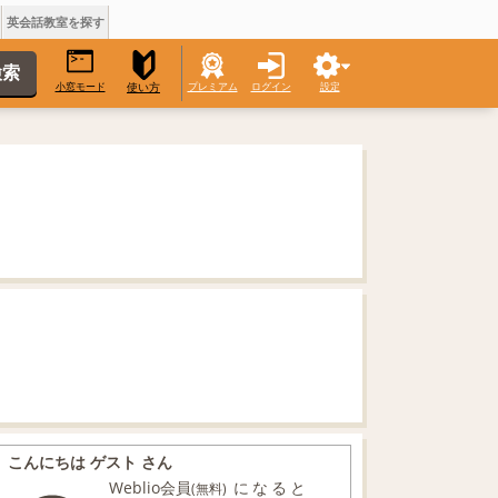
英会話教室を探す
小窓モード
プレミアム
ログイン
設定
使い方
こんにちは ゲスト さん
Weblio会員
になると
(無料)