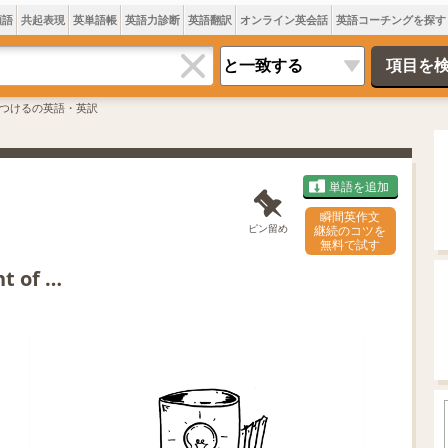
類語
共起表現
英単語帳
英語力診断
英語翻訳
オンライン英会話
英語コーチングを探す
つけるの英語・英訳
単語を追加
瞬間英作文
ピン留め
継続のコツを
無料で試す
t of …