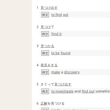
1
見つけ出す
to find
out
例文
2
見つけ
て
Find it
例文
3
見つかる
to be
found
例文
4
発見
をする
make
a
discovery
例文
5
さぐって
見つけ出す
to investigate
and
find out
somethi
例文
6
正解
を見つける