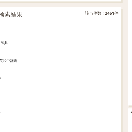
検索結果
該当件数 :
2451
件
中辞典
新英和中辞典
書
書