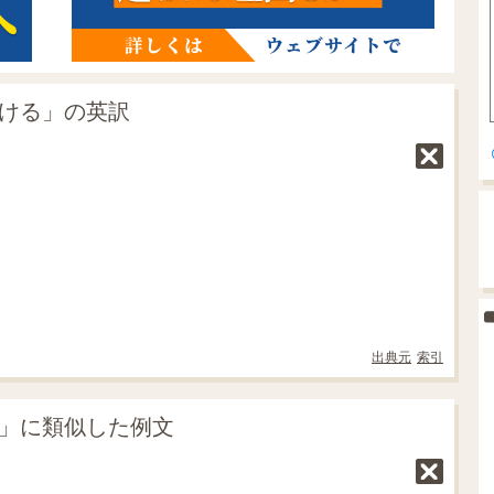
つける」の英訳
出典元
索引
る」に類似した例文