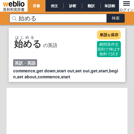
辞書
例文
診断
翻訳
単語帳
英和和英辞書
ログイン
単語
保存
を
はじめる
始める
の英語
瞬間英作文
添削で伸ばす
無料で試す
英訳・英語
commence,get down,start out,set out,get,start,begi
n,set about,commence,start