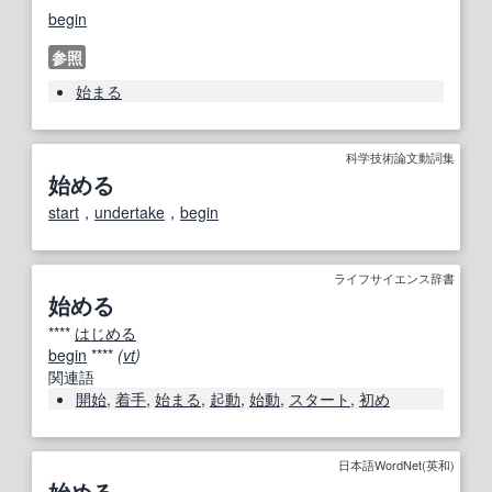
begin
参照
始まる
科学技術論文動詞集
始める
start
，
undertake
，
begin
ライフサイエンス辞書
始める
****
はじめる
begin
****
(
vt
)
関連語
開始
,
着手
,
始まる
,
起動
,
始動
,
スタート
,
初め
日本語WordNet(英和)
始める