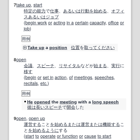
7
take up
,
start
特定の
能力
で
仕事
、
あるいは
行動
を始める
、
オフィ
ス
あるいは
ジョブ
(
begin work
or
acting
in a
certain
capacity
,
office
or
job
)
用例
位置
を
取ってください
Take up
a
position
8
open
会議
、
スピーチ
、
リサイタル
などが
始まる
、
実行
に
移す
(
begin
or
set in
action
,
of
meetings
,
speeches
,
recitals
,
etc.
)
用例
He
opened
the
meeting
with a
long speech
彼は
長い
スピーチ
で
開会
した
9
open
,
open up
運営する
こと
を始める
または
運営
または
機能する
こ
と
を始める
ように
する
(
start
to
operate
or function
or
cause
to start