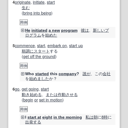
4
originate
,
initiate
,
start
生む
(
bring into being
)
用例
彼は
、
新しい
プ
He
initiated
a new
program
ログラム
を
始めた
5
commence
,
start
,
embark on
,
start up
順調に
スタート
する
(
get off the ground
)
用例
誰が
、この
会社
Who
started
this
company
?
を
始めました
か？
6
go
,
get going
,
start
動き始める
、
または
作動させる
(
begin
or
set in motion
)
用例
私は
朝
に
8時
に
I
start at
eight
in the morning
出発する