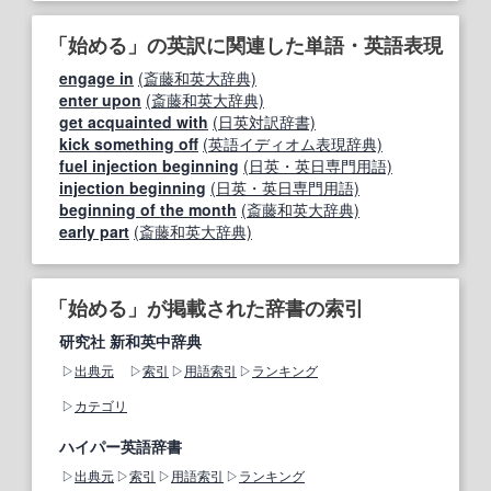
「始める」の英訳に関連した単語・英語表現
engage in
(斎藤和英大辞典)
enter upon
(斎藤和英大辞典)
get acquainted with
(日英対訳辞書)
kick something off
(英語イディオム表現辞典)
fuel injection beginning
(日英・英日専門用語)
injection beginning
(日英・英日専門用語)
beginning of the month
(斎藤和英大辞典)
early part
(斎藤和英大辞典)
「始める」が掲載された辞書の索引
研究社 新和英中辞典
出典元
索引
用語索引
ランキング
カテゴリ
ハイパー英語辞書
出典元
索引
用語索引
ランキング