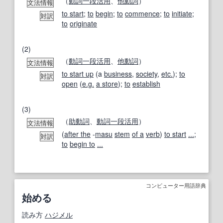
（
動詞
一段活用
、
他動詞
）
文法情報
to start
;
to
begin
;
to
commence
;
to
initiate
;
対訳
to
originate
(2)
（
動詞
一段活用
、
他動詞
）
文法情報
to start up
(a
business
,
society
,
etc.
);
to
対訳
open
(
e.g.
a store
);
to
establish
(3)
（
助動詞
、
動詞
一段活用
）
文法情報
(
after the
-
masu
stem
of a
verb
)
to start
...
;
対訳
to
begin to
...
コンピューター用語辞典
始める
読み方
ハジメル