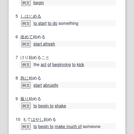
begin
例文
5
しはじめる
to start
to do
something
例文
6
改めて
始める
start afresh
例文
7
けり始めること
the
act
of
beginning
to
kick
例文
8
急に
始める
start
abruptly
例文
9
振り
始める
to
begin to
shake
例文
10
もて
はやし
始める
to
begin to
make much of
someone
例文