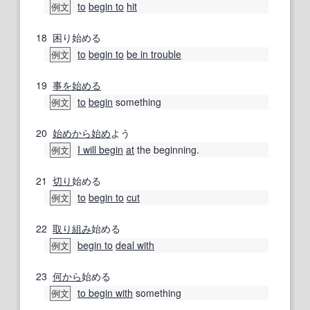
to
begin to
hit
例文
18
困り始める
to
begin to
be in trouble
例文
19
事
を始める
to
begin
something
例文
20
始めから
始め
よう
I will begin
at
the beginning.
例文
21
切り
始める
to
begin to
cut
例文
22
取り組み
始める
begin to
deal with
例文
23
何から
始める
to begin with
something
例文