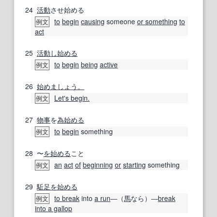
24
活動
させ始める
to
begin
causing
someone
or something
to
例文
act
25
活動
し始める
to
begin
being
active
例文
26
始めましょう。
Let's begin.
例文
27
物事
を
為始める
to
begin
something
例文
28
〜
を始める
こと
an
act
of
beginning
or
starting
something
例文
29
駈足
を始める
to break
into
a run
―（
馬
なら）―
break
例文
into a gallop