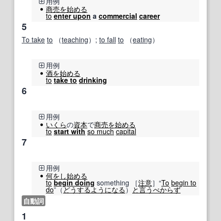
用例
商売
を始める
to
enter upon
a
commercial
career
5
To take
to
（
teaching
）;
to fall
to
（
eating
）
用例
酒
を始める
to
take to
drinking
6
用例
いくら
の
資本
で
商売
を始める
to
start with
so much
capital
7
用例
何を
し始める
to
begin doing
something ［
注意
］“
To
begin to
do
”（
どうする
ようになる
）
と言う
べからず
自動詞
1