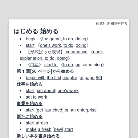
研究社 新和英中辞典
はじめる 始める
begin
《the
game
,
to do
,
doing
》
start
《
one's work
,
to do
,
doing
》
【形式ばった表現】
commence
《
one's
explanation
,
to do
,
doing
》
《
口語
》
start in
《
to do
,
on
something》
第 1 章
[
50
ページ
]から始める
begin with
the first
chapter
[
at
page
50
]
仕事
を始める
start
[
set about
]
one's work
set to work
事業
を始める
start
[
get
launched
]
on an
enterprise
新たに始める
start afresh
make
a fresh
[
new
]
start
新しい
本
を
書き始め
る