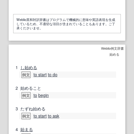
Weblio英和対訳辞書はプログラムで機械的に意味や英語表現を生成
しているため、不適切な項目が含まれていることもあります。ご了
承くださいませ。
Weblio例文辞書
始める
1
し始める
to start
to do
例文
2
始めること
to
begin
例文
3
たずね始める
to start
to ask
例文
4
始まる