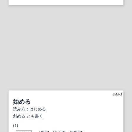
JMdict
始める
読み方
：
はじめる
創める
とも
書く
(1)