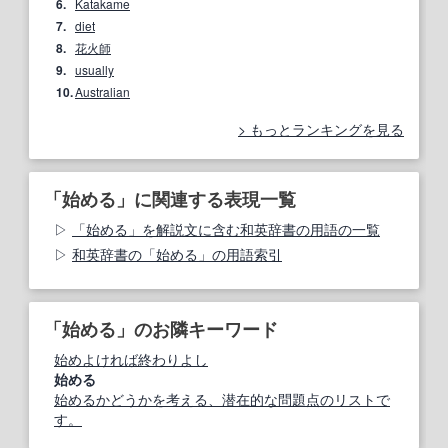
6.
Katakame
7.
diet
8.
花火師
9.
usually
10.
Australian
もっとランキングを見る
「始める」に関連する表現一覧
「始める」を解説文に含む和英辞書の用語の一覧
和英辞書の「始める」の用語索引
「始める」のお隣キーワード
始めよければ終わりよし
始める
始めるかどうかを考える、潜在的な問題点のリストで
す。