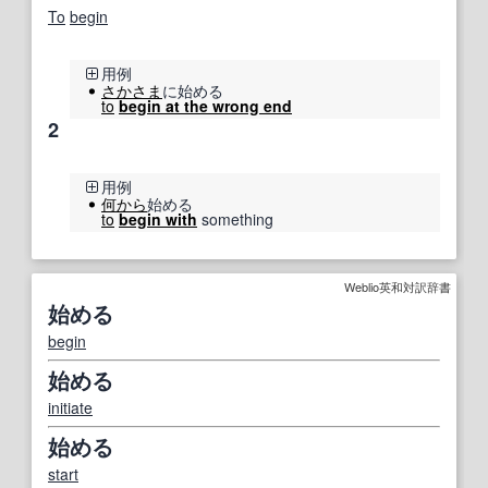
To
begin
用例
さかさま
に始める
to
begin at the wrong end
2
用例
何から
始める
to
begin with
something
Weblio英和対訳辞書
始める
begin
始める
initiate
始める
start