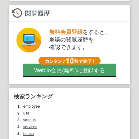
閲覧履歴
をすると、
無料会員登録
単語の閲覧履歴を
確認できます。
Weblio会員
(無料)
に登録する
検索ランキング
1.
employee
2.
use
3.
various
4.
services
5.
house