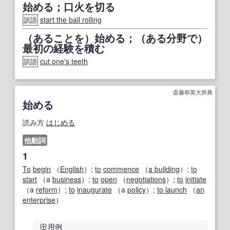
始める；口火を切る
start the ball rolling
訳語
（あることを）始める；（ある分野で）
最初の経験を積む
cut one's teeth
訳語
斎藤和英大辞典
始める
読み方
はじめる
他動詞
1
To
begin
（
English
）;
to
commence
（
a building
）;
to
start
（a
business
）;
to
open
（
negotiations
）;
to
initiate
（a
reform
）;
to
inaugurate
（a
policy
）;
to launch
（
an
enterprise
）
用例