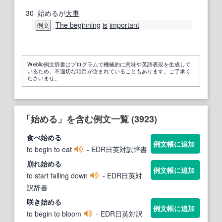
30
始めるが
大事
The beginning
is
important
例文
Weblio例文辞書はプログラムで機械的に意味や英語表現を生成して
いるため、不適切な項目が含まれていることもあります。ご了承く
ださいませ。
「始める」を含む例文一覧 (3923)
食べ
始める
例文帳に追加
to begin to eat
- EDR日英対訳辞書
崩れ
始める
例文帳に追加
to start falling down
- EDR日英対
訳辞書
咲き
始める
例文帳に追加
to begin to bloom
- EDR日英対訳