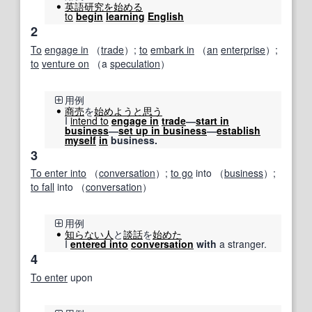
英語
研究
を始める
to
begin
learning
English
2
To
engage in
（
trade
）;
to
embark in
（
an
enterprise
）;
to
venture on
（a
speculation
）
用例
商売
を
始め
ようと
思う
I
intend to
engage in
trade
―
start in
business
―
set up in business
―
establish
myself
in
business.
3
To enter into
（
conversation
）;
to go
into （
business
）;
to fall
into （
conversation
）
用例
知らない人
と
談話
を
始めた
I
entered into
conversation
with
a stranger.
4
To enter
upon