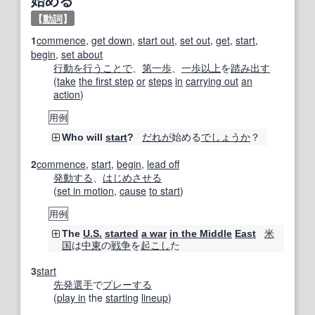
【
動詞
】
1
commence
,
get down
,
start out
,
set out
,
get
,
start
,
begin
,
set about
行動
を行う
ことで
、
第一歩
、
一歩
以上
を
踏み出す
(
take
the first step
or
steps
in
carrying out
an
action
)
用例
だれが
始める
でしょうか
？
Who will
start
?
2
commence
,
start
,
begin
,
lead off
発動する
、
はじめ
させる
(
set in motion
,
cause
to start
)
用例
米
The
U.S.
started
a war
in the Middle
East
国
は
中東
の
戦争
を
起こし
た
3
start
先発
選手
で
プレーする
(
play in
the
starting
lineup
)