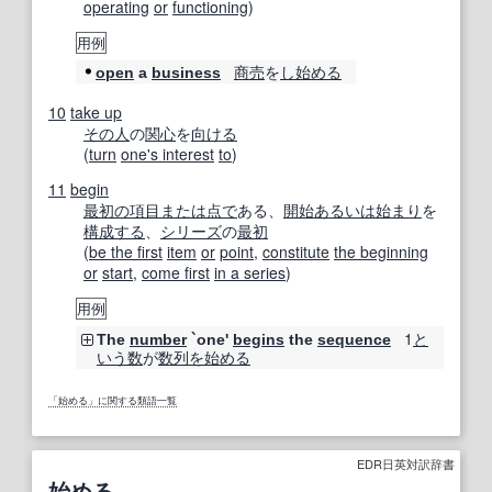
operating
or
functioning
)
用例
商売
を
し始める
open
a
business
10
take up
その人
の
関心
を
向ける
(
turn
one's interest
to
)
11
begin
最初の
項目
または
点で
ある、
開始
あるいは
始まり
を
構成する
、
シリーズ
の
最初
(
be the first
item
or
point
,
constitute
the beginning
or
start
,
come first
in a series
)
用例
1
と
The
number
`one'
begins
the
sequence
いう
数
が
数列
を始める
「始める」に関する類語一覧
EDR日英対訳辞書
始める