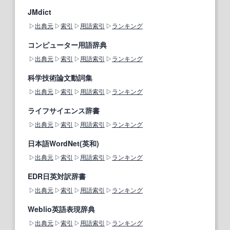
JMdict
出典元
索引
用語索引
ランキング
コンピューター用語辞典
出典元
索引
用語索引
ランキング
科学技術論文動詞集
出典元
索引
用語索引
ランキング
ライフサイエンス辞書
出典元
索引
用語索引
ランキング
日本語WordNet(英和)
出典元
索引
用語索引
ランキング
EDR日英対訳辞書
出典元
索引
用語索引
ランキング
Weblio英語表現辞典
出典元
索引
用語索引
ランキング