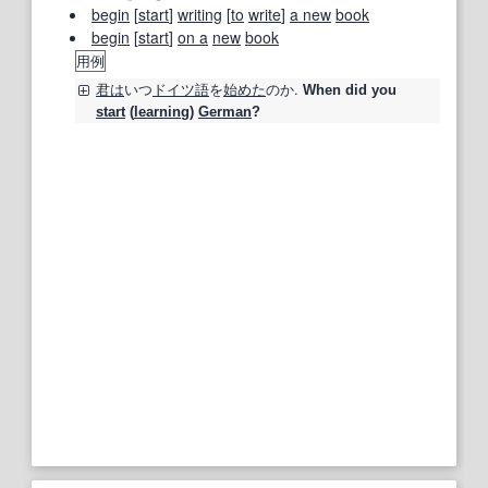
begin
[
start
]
writing
[
to
write
]
a new
book
begin
[
start
]
on a
new
book
用例
君は
いつ
ドイツ語
を
始めた
のか.
When did you
start
(
learning
)
German
?