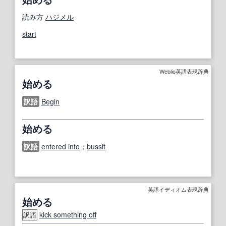
読み方
ハジメル
start
Weblio英語表現辞典
始める
訳語
Begin
始める
訳語
entered into
；
bussit
英語イディオム表現辞典
始める
kick something off
訳語