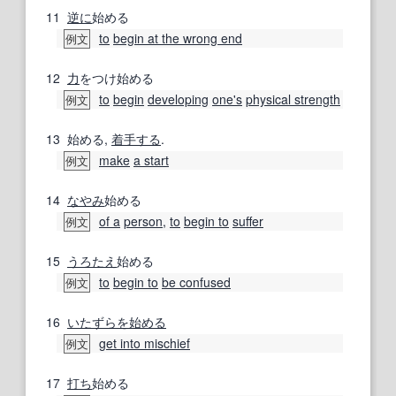
11
逆に
始める
to
begin at the wrong end
例文
12
力
をつけ始める
to
begin
developing
one's
physical strength
例文
13
始める,
着手する
.
make
a start
例文
14
なやみ
始める
of a
person
,
to
begin to
suffer
例文
15
うろたえ
始める
to
begin to
be confused
例文
16
いたずら
を始める
get into mischief
例文
17
打ち
始める