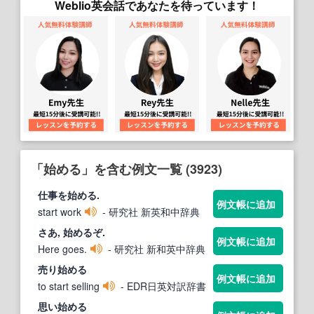
Weblio英会話であなたを待っています！
「始める」を含む例文一覧 (3923)
仕事を
始める
.
例文帳に追加
start work
- 研究社 新英和中辞典
さあ,
始める
ぞ.
例文帳に追加
Here goes.
- 研究社 新和英中辞典
売り
始める
例文帳に追加
to start selling
- EDR日英対訳辞書
思い
始める