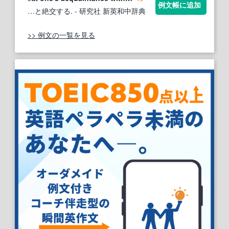
例文帳に追加
…と絶交する.
- 研究社 新英和中辞典
>> 例文の一覧を見る