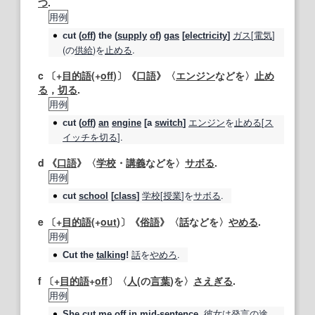
つ
.
用例
ガス
[
電気
]
cut
(
off
) the (
supply
of
)
gas
[
electricity
]
(の
供給
)を
止める
.
c 〔+
目的語
(+
off
)〕《
口語
》〈
エンジン
などを〉
止め
る
，
切る
.
用例
エンジン
を
止める
[
ス
cut
(
off
)
an
engine
[a
switch
]
イッチを切る
].
d 《
口語
》〈
学校
・
講義
などを〉
サボる
.
用例
学校
[
授業
]を
サボる
.
cut
school
[
class
]
e 〔+
目的語
(+
out
)〕《
俗語
》〈
話
などを〉
やめる
.
用例
話
を
やめろ
.
Cut
the
talking
!
f 〔+
目的語
+
off
〕〈
人
(の
言葉
)を〉
さえぎる
.
用例
彼女は
発言
の
途
She
cut
me
off
in
mid
‐sentence.