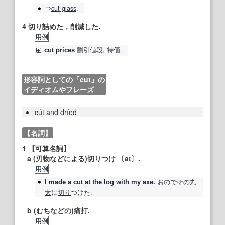
⇒
cut
glass
.
4
切り詰めた
，
削減
した.
用例
割引
値段
,
特価
.
cut
prices
形容詞としての「cut」の
イディオムやフレーズ
cút and dríed
【名詞】
1
【可算名詞】
a (
刃物
など
による
)
切り
つけ 〔
at
〕.
用例
おのでその
丸
I
made
a
cut
at
the
log
with
my
axe.
太
に
切り
つけた.
b (むち
などの
)
痛打
.
用例