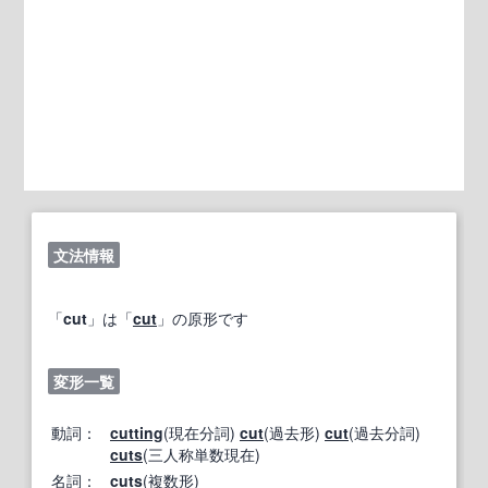
文法情報
「
cut
」は「
cut
」の原形です
変形一覧
動詞：
cutting
(現在分詞)
cut
(過去形)
cut
(過去分詞)
cuts
(三人称単数現在)
名詞：
cuts
(複数形)