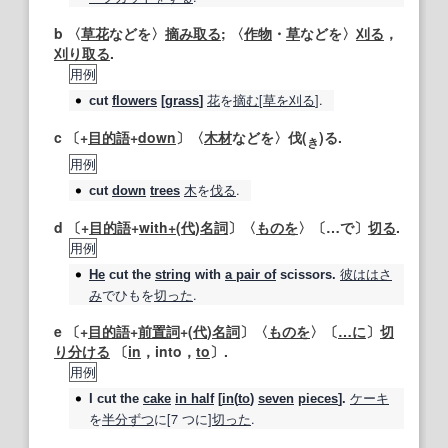
b 〈
草花
などを〉
摘み取る
; 〈
作物
・
草
などを〉
刈る
，
刈り取る
.
用例
花
を
摘む
[
草
を刈る
].
cut
flowers
[
grass
]
c 〔+
目的語
+
down
〕〈
木材
などを〉伐(
)る.
き
用例
木
を
伐る
.
cut
down
trees
d 〔+
目的語
+
with+
(
代
)
名詞
〕〈
ものを
〉〔…で〕
切る
.
用例
彼は
はさ
He
cut
the
string
with
a pair of
scissors.
み
でひもを
切った
.
e 〔+
目的語
+
前置詞
+(
代
)
名詞
〕〈
ものを
〉〔
…に
〕
切
り分ける
〔
in
，into，
to
〕.
用例
ケーキ
I
cut
the
cake
in half
[
in
(
to
)
seven
pieces
].
を
半分ずつ
に[7 つに]
切った
.