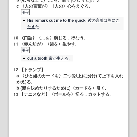
c 〈
人の
言葉が
〉〈
人の
〉
心
を
えぐる
.
用例
彼の言葉
は
胸
に
こ
His
remark
cut
me to
the quick.
たえ
た.
10
《
口語
》〈…を〉
演じる
，
行なう
.
11
〈
赤ん坊
が〉〈
歯
を〉
生やす
.
用例
歯が
生える
.
cut
a
tooth
12
【
トランプ
】
a 〈
ひと組
の
カード
を〉
二つ
(
以上
)に
分け
(て
上下
を
入れ
かえ
)る.
b (
親
を
決めた
りする
ために
)〈
カード
を〉
引く
.
13
【テニスなど】
〈
ボール
を〉
切る
，
カットする
.