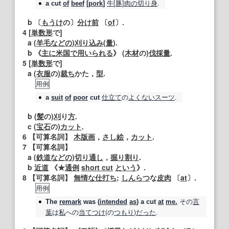
牛
[
豚
]
肉の
切り身
.
a
cut
of
beef
[
pork
]
b 〔
もうけ
の〕
分け前
〔
of
〕.
4
[
単数形
で]
a (
羊毛
などの
)
刈り込み
(
量
).
b 《
主に
米国
で用いられる
》 (
木材
の)
伐採
量
.
5
[
単数形
で]
a (
衣服
の)
裁ち
かた，
型
.
用例
仕立て
の
よくない
スーツ
.
a
suit
of
poor
cut
b (
髪
の)
刈
り
方
.
c (
宝石
の)
カット
.
6
【可算名詞】
木版画
，
さし絵
，
カット
.
7
【可算名詞】
a (
鉄道
などの
)
切り通し
，
掘り割り
.
b
近道
《★
通例
short cut
という
》.
8
【可算名詞】
無情な
仕打ち
;
しんらつ
な
皮肉
〔
at
〕.
用例
その
言
The
remark
was (
intended
as
) a
cut
at
me.
葉
は
私
への
当てつけ
(の
つもり
)
だった
.