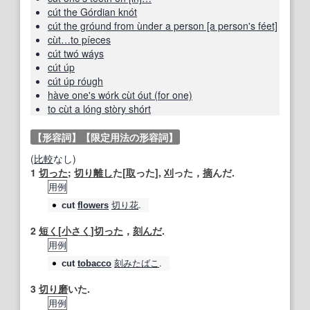
cút the Górdian knót
cút the gróund from ùnder a person [a person's féet]
cùt…to píeces
cút twó wáys
cút úp
cút úp róugh
hàve one's wórk cùt óut (for one)
to cùt a lóng stòry shórt
【形容詞】
【限定用法の形容詞】
(
比較
なし)
1
切った
;
切り離し
た[
取
った],
刈
った，
摘
んだ.
用例
切り花
.
cut
flowers
2
短く
[
小さく
]
切った
，
刻んだ
.
用例
刻みたばこ
.
cut
tobacco
3
切り
磨
いた.
用例