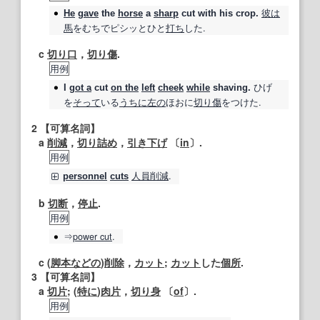
彼は
He
gave
the
horse
a
sharp
cut
with his crop.
馬
をむちでピシッとひと
打ち
した.
c
切り口
，
切り傷
.
用例
ひげ
I
got a
cut
on the
left
cheek
while
shaving.
を
そって
いる
うちに
左の
ほおに
切り傷
をつけた.
2
【可算名詞】
a
削減
，
切り詰め
，
引き下げ
〔
in
〕.
用例
人員削減
.
personnel
cuts
b
切断
，
停止
.
用例
⇒
power
cut
.
c (
脚本
などの
)
削除
，
カット
;
カット
した
個所
.
3
【可算名詞】
a
切片
; (
特に
)
肉片
，
切り身
〔
of
〕.
用例