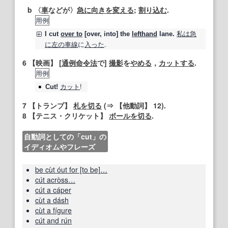
b 〈
車
などが〉
急に向きを変える
;
割り込む
.
用例
私は
急
I
cut
over to
[over, into] the
lefthand
lane.
に
左の
車線
に
入った
.
6
【映画】
[
通例
命令法
で]
撮影
を
やめる
，
カットする
.
用例
カット
!
Cut!
7
【トランプ】
札
を切る
(⇒
【他動詞】
12).
8
【テニス・クリケット】
ボール
を切る
.
自動詞としての「cut」の
イディオムやフレーズ
be cùt óut for [to be]…
cút acròss…
cút a cáper
cùt a dásh
cùt a fígure
cút and rún