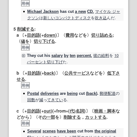
用例
マイケル ジャ
Michael Jackson
has
cut
a new
CD.
クソン
は
新しい
コンパクトディスク
を
吹き
込
んだ.
5
削減する
:
a 〔+
目的語
(+
down
)〕〈
費用
などを〉
切り詰める
;
〈
値
を〉
切り下げる
.
用例
彼の
給料
を
10
They
cut
his
salary
by
ten
percent.
パーセント
切り下げ
た.
b 〔+
目的語
(+
back
)〕〈
公共サービス
などを〉
低下さ
せる
.
用例
郵便配達
の
Postal
deliveries
are
being
cut
(
back
).
回数
が
減
っ
てきてい
る.
c 〔+
目的語
(+
out
)(+from+(
代
)
名詞
)〕〔
映画・脚本
な
どから〕〈そ
の一部
を〉
削除する
，
カットする
.
用例
Several
scenes
have been
cut
from
the original