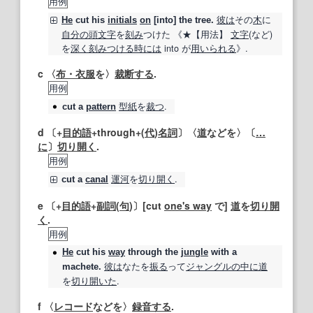
用例
彼は
その
木
に
He
cut
his
initials
on
[into] the tree.
自分の
頭文字
を
刻み
つけた 《★
【用法】
文字
(など)
を
深く
刻みつける
時には
into が
用いられる
》.
c 〈
布・衣
服
を〉
裁断する
.
用例
型紙
を
裁つ
.
cut
a
pattern
d 〔+
目的語
+through+(
代
)
名詞
〕〈
道
などを〉〔
…
に
〕
切り開く
.
用例
運河
を
切り開く
.
cut
a
canal
e 〔+
目的語
+
副詞
(
句
)〕[cut
one's way
で]
道
を
切り開
く
.
用例
He
cut
his
way
through the
jungle
with a
彼は
なたを
振る
って
ジャングル
の中に
道
machete.
を
切り
開いた
.
f 〈
レコード
などを〉
録音する
.