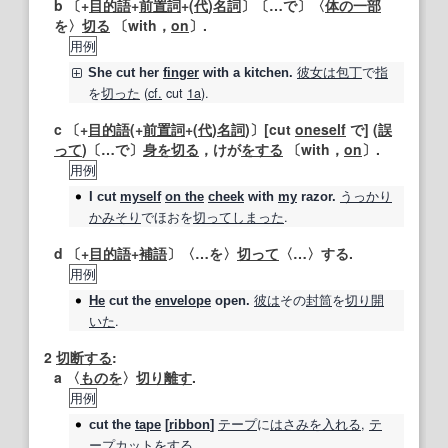
b 〔+
目的語
+
前置詞
+(
代
)
名詞
〕〔…で〕〈
体の一部
を〉
切る
〔with，
on
〕.
用例
彼女は
包丁
で
指
She
cut
her
finger
with a kitchen.
を
切った
(
cf.
cut
1a
).
c 〔+
目的語
(+
前置詞
+(
代
)
名詞
)〕[cut
oneself
で] (
誤
って
)〔…で〕
身を切る
，けが
をする
〔with，
on
〕.
用例
うっかり
I
cut
myself
on the
cheek
with
my
razor.
かみそり
でほおを
切って
しまった
.
d 〔+
目的語
+
補語
〕〈…を〉
切って
〈…〉する.
用例
彼は
その
封筒
を
切り
開
He
cut
the
envelope
open.
いた
.
2
切断する
:
a 〈
ものを
〉
切り離す
.
用例
テープ
に
はさみを入れる
,
テ
cut
the
tape
[
ribbon
]
ープカット
をする
.