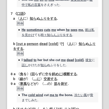
中で
私の
言葉
をさえぎった.
7
《
口語
》
a 〈
人
に〉
知ら
ぬ
ふりをする
.
用例
彼は
私
He
sometimes
cuts
me
when
he
sees
me.
を
見かけ
ても
時々
知らんぷり
をする
.
b [
cut a
person
dead
[
cold
] で] 〈
人
に〉
知ら
ぬ
ふり
をする
.
用例
彼女
に
I
talked
to
her but she
cut
me
dead
[
cold
].
話し
かけたが
知ら
ぬふりをした.
8
a 〈
角
を〉(
回
らずに
中
を
斜めに
)
横断する
.
b 〈
線
が〉〈
…に
〉
交差する
.
9
a 〈
寒風
などが〉〈…の〉
肌
を
刺す
.
用例
冷たい
風
が
骨
The
cold wind
cut
me to
the bone.
までしみた.
b (むちなどで)〈…を〉
鋭く
[
ぴしりと
]
打つ
.