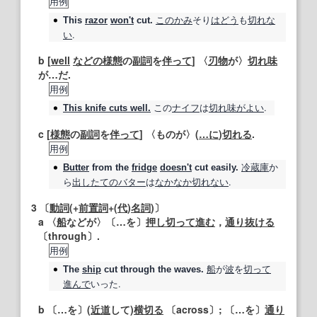
用例
このかみ
そり
はどう
も
切れな
This
razor
won't
cut
.
い
.
b [
well
などの
様態
の
副詞
を
伴って
] 〈
刃物
が〉
切れ味
が…だ.
用例
この
ナイフ
は
切れ味
がよい
.
This knife cuts well.
c [
様態
の
副詞
を
伴って
] 〈ものが〉(
…に
)
切れる
.
用例
冷蔵庫
か
Butter
from the
fridge
doesn't
cut
easily.
ら
出し
たての
バター
は
なかなか
切れない
.
3
〔
動詞
(+
前置詞
+(
代
)
名詞
)〕
a 〈
船
などが〉〔…を〕
押し
切って進む
，
通り抜ける
〔through〕.
用例
船
が
波
を
切って
The
ship
cut
through the waves.
進んで
いった.
b 〔…を〕(
近道
して)
横切る
〔across〕; 〔…を〕
通り