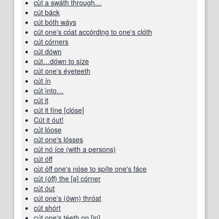
cùt a swáth through…
cút báck
cút bóth wáys
cút one's cóat accórding to one's clóth
cút córners
cút dówn
cút…dówn to síze
cút one's éyeteeth
cút ín
cút ìnto…
cút it
cút it fíne [clóse]
Cút it óut!
cút lóose
cút one's lósses
cút nó íce (with a persons)
cút óff
cùt óff one's nóse to spíte one's fáce
cút (óff) the [a] córner
cút óut
cút one's (ówn) thróat
cút shórt
cút one's téeth on [in]…