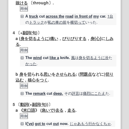
抜ける
〔through〕.
用例
1台
A
truck
cut
across the
road
in front of
my
car.
の
トラック
が
私の
車の
前
を
横切って
いった.
4
〔+
副詞
(
句
)〕
a (
身を切る
ように
)
痛い
，
ぴりぴりする
，
身
[
心
]に
しみ
る
.
用例
風
は
身を切る
ように
冷
た
The
wind
cut
like a
knife.
かった
.
b
身
を
切
られる
思い
を
させられる
; (
問題点
などに)
切り
込む
，
核心をつく
.
用例
その
評言
は
痛烈に
こたえ
た.
The
remark
cut
deep.
5
〔
動詞
(+
副詞
(
句
))〕
a 《
米
口語
》 (
急いで
)
去る
，
走る
.
用例
じゃあ
もう行かなくちゃ
.
I(
've
)
got to
cut
out
now.