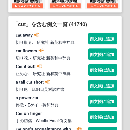
「cut」を含む例文一覧 (41740)
away
cut
例文帳に追加
切り取る.
- 研究社 新英和中辞典
flowers
cut
例文帳に追加
切り花.
- 研究社 新英和中辞典
it out!
Cut
例文帳に追加
止めな.
- 研究社 新和英中辞典
a tail
short
cut
例文帳に追加
切り尾
- EDR日英対訳辞書
a power
cut
例文帳に追加
停電
- Eゲイト英和辞典
on finger
Cut
例文帳に追加
手の切傷
- Weblio Email例文集
one's acquaintance with…
cut