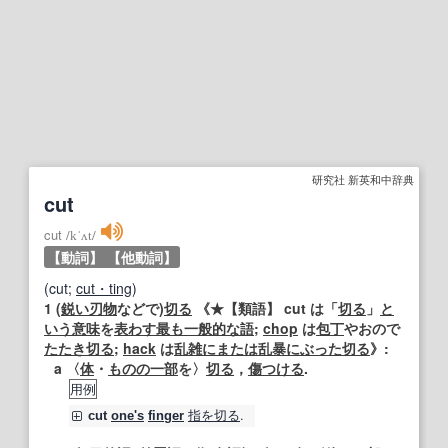
研究社 新英和中辞典
cut
cut
/
kˈʌt
/
【動詞】
【他動詞】
(cut;
cut・ting
)
1
(
鋭い刃
物
などで)
切る
《★
【類語】
cut は「
切る
」
と
いう意味
を
表わす
最も
一般的な
語
;
chop
は
包丁
やおので
たたき切る
;
hack
は
乱雑に
または
乱暴に
ぶった切る
》:
a 〈
体
・
ものの
一部
を〉
切る
，
傷つける
.
用例
指
を切る
.
cut
one's
finger