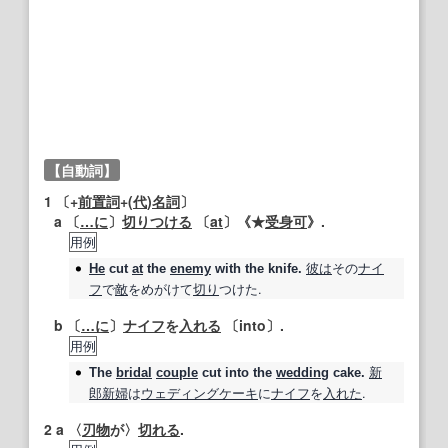
【自動詞】
1
〔+
前置詞
+(
代
)
名詞
〕
a 〔
…に
〕
切りつける
〔
at
〕《★
受身
可
》.
用例
彼は
その
ナイ
He
cut
at
the
enemy
with the knife.
フ
で
敵
をめがけて
切り
つけた.
b 〔
…に
〕
ナイフ
を
入れる
〔into〕.
用例
新
The
bridal
couple
cut
into the
wedding
cake.
郎新婦
は
ウェディングケーキ
に
ナイフ
を
入れた
.
2
a 〈
刃物
が〉
切れる
.