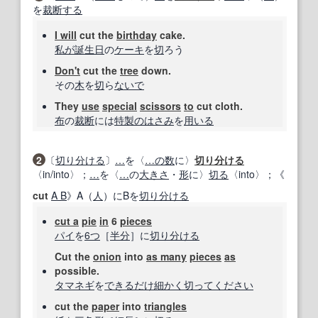
を
裁断する
I will
cut the
birthday
cake.
私が
誕生日
の
ケーキ
を
切
ろう
Don't
cut the
tree
down.
その
木
を
切
ら
ないで
They
use
special
scissors
to
cut cloth.
布
の
裁断
には
特製の
はさみ
を
用いる
2
〔
切り分ける
〕
…
を〈
…
の数
に〉
切り分ける
〈in/into〉；
…
を〈
…
の
大きさ
・
形
に〉
切る
〈into〉；《
cut
A B
》A（
人
）にBを
切り分ける
cut a
pie
in
6
pieces
パイ
を
6つ
［
半分
］に
切り分ける
Cut the
onion
into
as many
pieces
as
possible.
タマネギ
を
できるだけ
細かく
切って
ください
cut the
paper
into
triangles