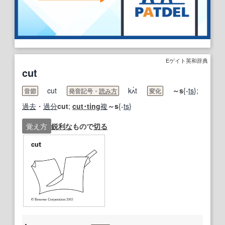
Eゲイト英和辞典
cut
cut
kʌ́t
～s
{-
ts
};
音節
発音記号・
読み方
変化
過去
・
過分
cut
;
cut･ting
複
～s
{-
ts
}
覚え方
鋭利な
もので
切る