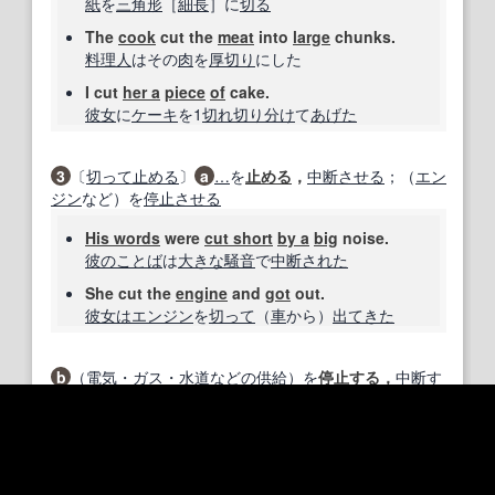
紙
を
三角形
［
細長
］に
切る
The
cook
cut the
meat
into
large
chunks.
料理人
はその
肉
を
厚切り
にした
I cut
her a
piece
of
cake.
彼女
に
ケーキ
を1
切れ
切り分け
て
あげた
3
〔
切って
止める
〕
a
…
を
止める
，
中断させる
；（
エン
ジン
など）を
停止させる
His words
were
cut short
by a
big
noise.
彼の
ことば
は
大きな騒音
で
中断
された
She cut the
engine
and
got
out.
彼女は
エンジン
を
切って
（
車
から）
出てきた
b
（
電気
・
ガス・水
道
などの
供給
）を
停止する
，
中断す
る
（
しばしば
off
を伴う
）
The city
's
water
supply
was cut
for a
few
days
by the