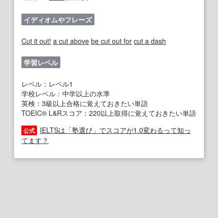
イディオムやフレーズ
Cut it out!
a cut above
be cut out for
cut a dash
学習レベル
レベル：レベル1
学校レベル：中学以上の水準
英検：3級以上合格に覚えておきたい単語
TOEIC® L&Rスコア：220以上取得に覚えておきたい単語
IELTSは「塾選び」でスコアが1.0変わるって知っ
公式
てます？