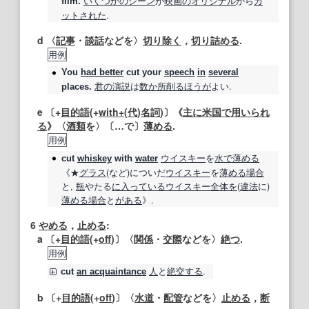
いくつかの
シーン
が
映画の
オリジナル
から
カ
film.
ットされた
.
d 〈
記事
・
談話
などを〉
切り
除く
，
切り詰める
.
用例
You
had better
cut
your
speech
in
several
君の
演説
は
数か所
削る
ほうが
よい.
places.
e 〔+
目的語
(+
with+
(
代
)
名詞
)〕《
主に
米国
で用いられ
る
》〈
酒類
を〉〔…で〕
薄める
.
用例
ウイスキー
を
水で薄める
cut
whiskey
with
water
《★
グラス
(など)についだ
ウイスキー
を
薄める
場合
と,
瓶
やたる
に入っている
ウイスキー
全体を
(
違法
に)
薄める
場合
と
がある
》.
6
やめる
，
止める
:
a 〔+
目的語
(+
off
)〕〈
関係
・
交際
などを〉
絶つ
.
用例
人
と
絶交する
.
cut
an acquaintance
b 〔+
目的語
(+
off
)〕〈
水道
・
配管
などを〉
止める
，
断