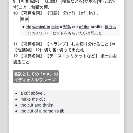
9
【可算名詞】
《
口語
》 (
授業
などを)
サボる
[
すっぽか
す
]こと，
無断欠席
.
10
【可算名詞】
《
口語
》
分け前
〔
of
，
in
〕.
用例
彼は
も
He
wanted to
take
a
50%
cut
of the
profits.
うけ
の
50
パーセント
を
もらい
たいと
思った
.
11
【可算名詞】
【トランプ】
札
を
切り分ける
こと (⇒
【他動詞】
12);
切り
番
;
切って
出た
札
.
12
【可算名詞】
【テニス・クリケットなど】
ボール
を
切る
こと.
名詞としての「cut」の
イディオムやフレーズ
a cút abòve…
màke the cút
the cút and thrúst
the cút of a person's jíb