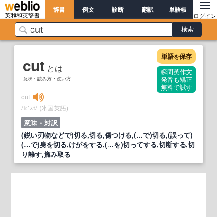
辞書
例文
診断
翻訳
単語帳
英和和英辞書
ログイン
単語
保存
を
cut
とは
瞬間英作文
意味・読み方・使い方
発音も矯正
無料で試す
cut
/
/
(米国英語)
kˈʌt
意味・対訳
(鋭い刃物などで)切る,切る,傷つける,(…で)切る,(誤って)
(…で)身を切る,けがをする,(…を)切ってする,切断する,切
り離す,摘み取る