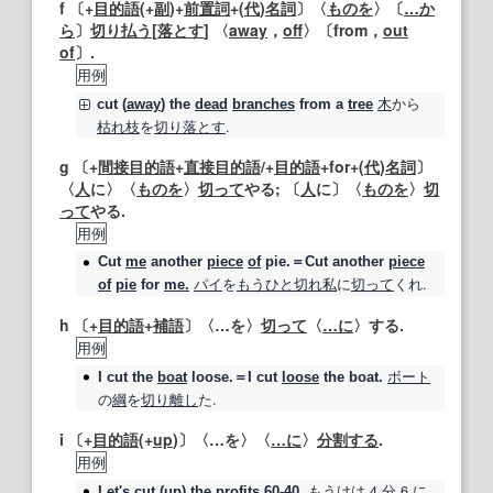
f 〔+
目的語
(+
副
)+
前置詞
+(
代
)
名詞
〕〈
ものを
〉〔
…か
ら
〕
切り払う
[
落とす
] 〈
away
，
off
〉〔from，
out
of
〕.
用例
木
から
cut
(
away
) the
dead
branches
from a
tree
枯れ枝
を
切り落とす
.
g 〔+
間接目的語
+
直接目的語
/+
目的語
+for+(
代
)
名詞
〕
〈
人
に〉〈
ものを
〉
切って
やる; 〔
人
に〕〈
ものを
〉
切
って
やる.
用例
Cut
me
another
piece
of
pie.＝Cut another
piece
パイ
を
もうひ
と切れ
私
に
切って
くれ.
of
pie
for
me.
h 〔+
目的語
+
補語
〕〈…を〉
切って
〈
…に
〉する.
用例
ボート
I
cut
the
boat
loose.＝I
cut
loose
the boat.
の
綱
を
切り離し
た.
i 〔+
目的語
(+
up
)〕〈…を〉〈
…に
〉
分割する
.
用例
もうけ
は 4
分
6 に
Let's
cut
(
up
) the
profits
60
‐40.