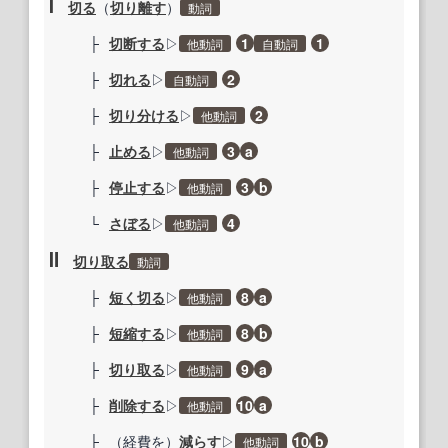
Ⅰ
切る
（
切り離す
）
動詞
├
切断する
▷
1
1
他動詞
自動詞
├
切れる
▷
2
自動詞
├
切り分ける
▷
2
他動詞
├
止める
▷
3
a
他動詞
├
停止する
▷
3
b
他動詞
└
さぼる
▷
4
他動詞
Ⅱ
切り取る
動詞
├
短く
切る
▷
8
a
他動詞
├
短縮する
▷
8
b
他動詞
├
切り取る
▷
9
a
他動詞
├
削除する
▷
10
a
他動詞
├
（
経費
を）
減らす
▷
10
b
他動詞