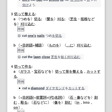
分け
よう.
3
切って
整える
:
a 〈つめを〉
切る
; 〈
髪を
〉
刈る
; 〈
芝生
・
垣根
など
を〉
刈り込む
.
用例
つめ
を切る
.
cut
one's
nails
b 〔+
目的語
+
補語
〕〈
ものを
〉〈
…に
〉
刈り込む
.
用例
芝生
を
短く
刈り込む
.
cut
the
lawn
close
4
切って
作る
:
a 〈
ガラス
・
宝石
などを〉
切って
形を整える
，
カットす
る
.
用例
ダイヤモンド
を
カットする
.
cut
a
diamond
b 〔+
目的語
(+
前置詞
+(
代
)
名詞
)〕〈
石・像
などを〉
刻
む
，
彫る
; 〔
石
などに〕〈
像
を〉
刻む
〔
in
，into，
on
〕.