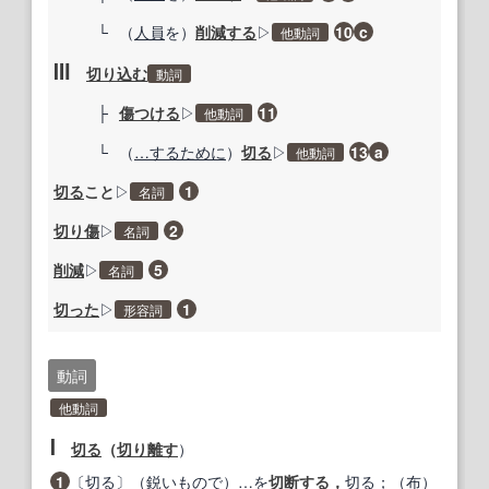
└
（
人員
を）
削減する
▷
10
c
他動詞
Ⅲ
切り込む
動詞
├
傷つける
▷
11
他動詞
└
（
…するために
）
切る
▷
13
a
他動詞
切る
こと
▷
1
名詞
切り傷
▷
2
名詞
削減
▷
5
名詞
切った
▷
1
形容詞
動詞
他動詞
Ⅰ
切る
（
切り離す
）
1
〔
切る
〕（
鋭い
もので）
…
を
切断する
，
切る
；（
布
）