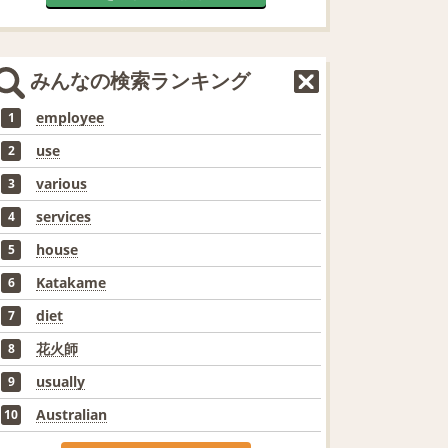
みんなの検索ランキング
employee
1
use
2
various
3
services
4
house
5
Katakame
6
diet
7
花火師
8
usually
9
Australian
10