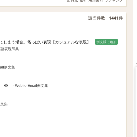
出典元
索引
用語索引
ランキング
該当件数 :
1441
件
てしまう場合。俗っぽい表現【カジュアルな表現】
例文帳に追加
英語表現辞典
Email例文集
- Weblio Email例文集
l例文集