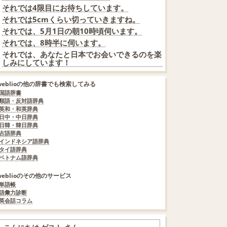
それでは4限目にお待ちしています。
それでは5cmくらい切っていきますね。
それでは、5月1日の朝10時頃伺います。
それでは、8時半に伺います。
それでは、あなたと日本でお会いできるのを楽
しみにしています！
weblioの他の辞書でも検索してみる
国語辞書
類語・反対語辞典
英和・和英辞典
日中・中日辞典
日韓・韓日辞典
古語辞典
インドネシア語辞典
タイ語辞典
ベトナム語辞典
weblioのその他のサービス
単語帳
語彙力診断
英会話コラム