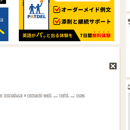
or
introduce
a
remark
)
well
,
...
;
right
,
...
;
now
,