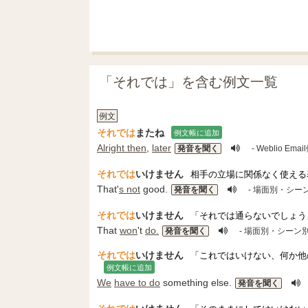
「それでは」を含む例文一覧
例文
それでは
またね
例文帳に追加
Alright then
,
later
発音を聞く
- Weblio Ema
それでは
いけません
相手の立場に関係なく使える
That'
s not
good.
発音を聞く
- 場面別・シー
それでは
いけません
「それでは通らないでしょう
That
won
't
do.
発音を聞く
- 場面別・シーン
それでは
いけません
「これではいけない、何か他
例文帳に追加
We
have to do
something else.
発音を聞く