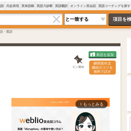
類語
共起表現
英単語帳
英語力診断
英語翻訳
オンライン英会話
英語コーチングを探す
語・英訳
単語を追加
瞬間英作文
ピン留め
継続のコツを
無料で試す
もっとみる
arrow_forward_ios