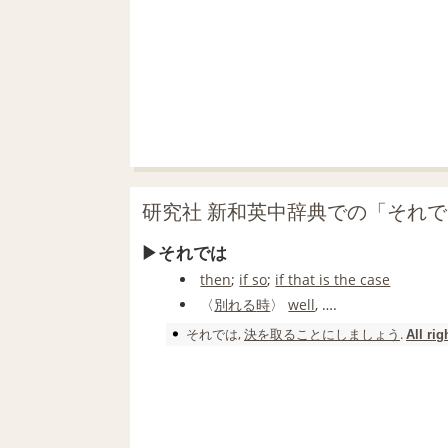
研究社 新和英中辞典での「それ
それでは
then
;
if so
;
if that is the case
〈
別れる
時
〉
well
, ….
それでは
,
決
を取る
ことに
しましょう
.
All rig