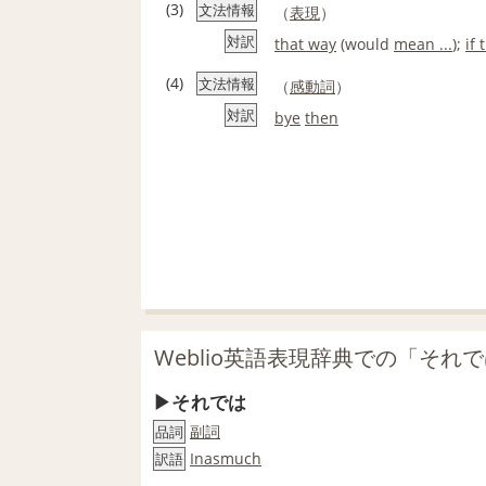
(3)
文法情報
（
表現
）
対訳
that way
(would
mean ...
);
if 
(4)
文法情報
（
感動詞
）
対訳
bye
then
Weblio英語表現辞典での「それ
それでは
副詞
品詞
Inasmuch
訳語