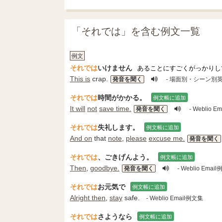
「それでは」を含む例文一覧
例文
それでは
いけません
あることにすごくがっかりし
This is
crap.
発音を聞く
- 場面別・シーン別
それでは
時間がかかる。
例文帳に追加
It will
not
save time.
発音を聞く
- Weblio 
それでは
失礼します。
例文帳に追加
And on
that
note
,
please
excuse me.
発音を聞く
それでは
、ごきげんよう。
例文帳に追加
Then
,
goodbye.
発音を聞く
- Weblio Emai
それでは
お元気で
例文帳に追加
Alright then
,
stay
safe.
- Weblio Email例文集
それでは
さようなら
例文帳に追加