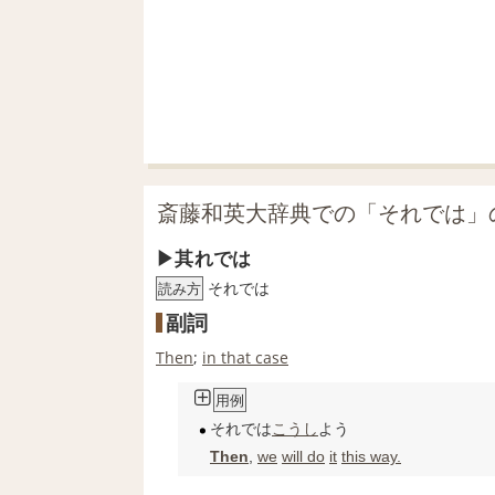
斎藤和英大辞典での「それでは」
其れでは
それでは
読み方
副詞
Then
;
in that case
用例
それでは
こうし
よう
Then
,
we
will do
it
this way.