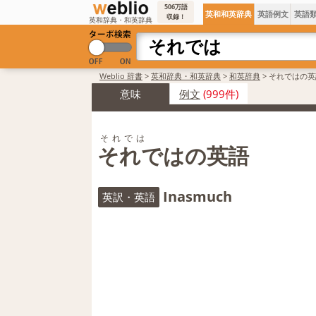
506万語
英和和英辞典
英語例文
英語
収録！
英和辞典・和英辞典
Weblio 辞書
>
英和辞典・和英辞典
>
和英辞典
>
それではの英
意味
例文
(999件)
それでは
それではの英語
Inasmuch
英訳・英語