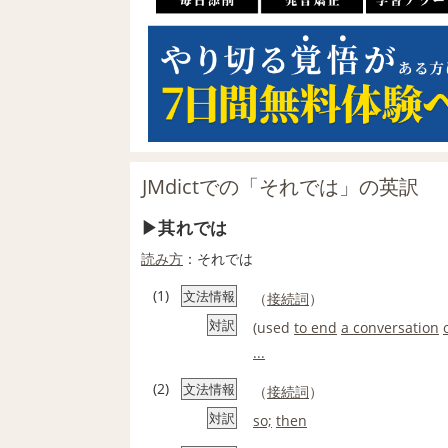
JMdictでの「それでは」の英訳
其れでは
読み方
：それでは
(1)
文法情報
（
接続詞
）
対訳
(used
to end
a conversation
...
(2)
文法情報
（
接続詞
）
対訳
so;
then