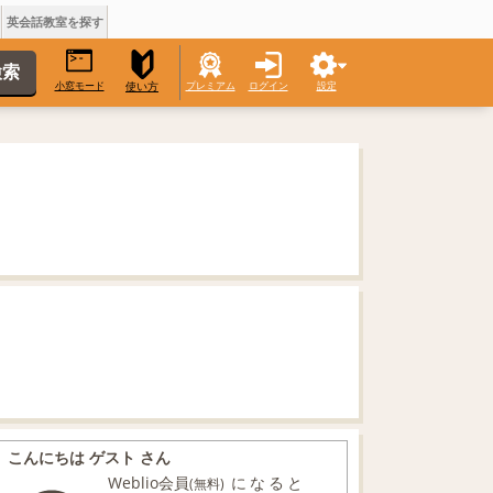
英会話教室を探す
小窓モード
プレミアム
ログイン
設定
使い方
こんにちは ゲスト さん
Weblio会員
になると
(無料)