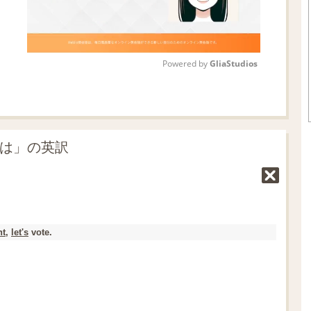
Powered by 
GliaStudios
M
u
t
では」の英訳
e
ht
,
let's
vote.