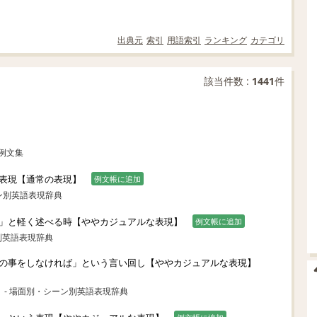
出典元
索引
用語索引
ランキング
カテゴリ
該当件数 :
1441
件
il例文集
表現【通常の表現】
例文帳に追加
ン別英語表現辞典
」と軽く述べる時【ややカジュアルな表現】
例文帳に追加
別英語表現辞典
の事をしなければ」という言い回し【ややカジュアルな表現】
- 場面別・シーン別英語表現辞典