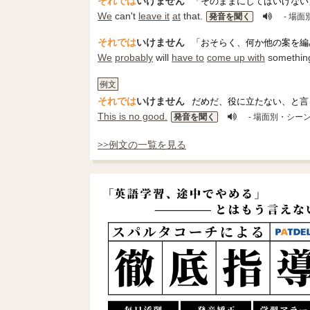
それでは
いけません
「そのままにしてはいけない
We
can't
leave it
at
that.
発音を聞く
- 場
それでは
いけません
「おそらく、何か他の案を編
We
probably
will
have to
come up with
something
例文
それでは
いけません
だめだ、役に立たない、と言
This is no good.
発音を聞く
- 場面別・シー
>>例文の一覧を見る