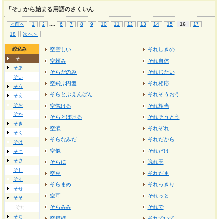
「そ」から始まる用語のさくいん
...
.
＜前へ
1
2
6
7
8
9
10
11
12
13
14
15
16
17
18
次へ＞
絞込み
空空しい
それしきの
そ
空頼み
それ自体
そあ
そらだのみ
それじたい
そい
空飛ぶ円盤
それ相応
そう
そらとぶえんばん
それそうおう
そえ
そお
空惚ける
それ相当
そか
そらとぼける
それそうとう
そき
空涙
それぞれ
そく
そらなみだ
それだから
そけ
空似
それだけ
そこ
そさ
そらに
逸れ玉
そし
空豆
それだま
そす
そらまめ
それっきり
そせ
空耳
それっと
そそ
そらみみ
それで
そた
そち
空模様
それでいて