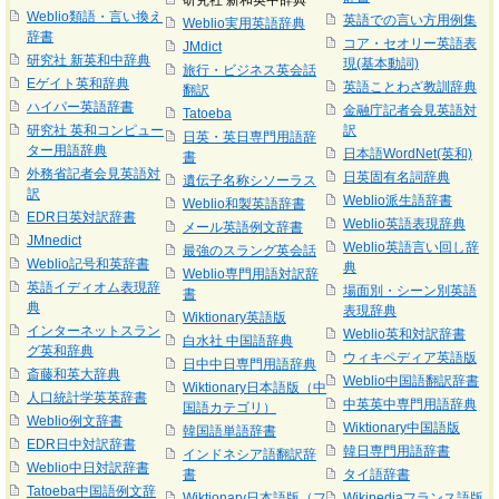
研究社 新和英中辞典
Weblio類語・言い換え
英語での言い方用例集
Weblio実用英語辞典
辞書
コア・セオリー英語表
JMdict
研究社 新英和中辞典
現(基本動詞)
旅行・ビジネス英会話
Eゲイト英和辞典
英語ことわざ教訓辞典
翻訳
ハイパー英語辞書
金融庁記者会見英語対
Tatoeba
研究社 英和コンピュー
訳
日英・英日専門用語辞
ター用語辞典
日本語WordNet(英和)
書
外務省記者会見英語対
日英固有名詞辞典
遺伝子名称シソーラス
訳
Weblio派生語辞書
Weblio和製英語辞書
EDR日英対訳辞書
Weblio英語表現辞典
メール英語例文辞書
JMnedict
Weblio英語言い回し辞
最強のスラング英会話
Weblio記号和英辞書
典
Weblio専門用語対訳辞
英語イディオム表現辞
場面別・シーン別英語
書
典
表現辞典
Wiktionary英語版
インターネットスラン
Weblio英和対訳辞書
白水社 中国語辞典
グ英和辞典
ウィキペディア英語版
日中中日専門用語辞典
斎藤和英大辞典
Weblio中国語翻訳辞書
Wiktionary日本語版（中
人口統計学英英辞書
中英英中専門用語辞典
国語カテゴリ）
Weblio例文辞書
Wiktionary中国語版
韓国語単語辞書
EDR日中対訳辞書
韓日専門用語辞書
インドネシア語翻訳辞
Weblio中日対訳辞書
書
タイ語辞書
Tatoeba中国語例文辞
Wiktionary日本語版（フ
Wikipediaフランス語版