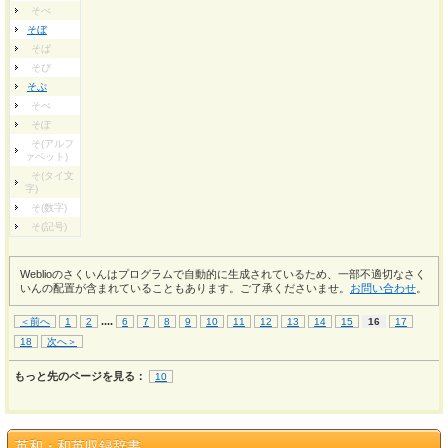
そべ
そぼ
そぱ
そぴ
そぷ
そぺ
そぽ
そ(アルフ
ァベット)
そ(タイ文
字)
そ(数字)
そ(記号)
Weblioのさくいんはプログラムで自動的に生成されているため、一部不適切なさく
いんの配置が含まれていることもあります。ご了承くださいませ。
お問い合わせ
。
...
.
＜前へ
1
2
6
7
8
9
10
11
12
13
14
15
16
17
18
次へ＞
もっと先のページを見る：
10
英和・和英収録辞書