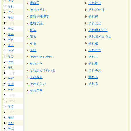
そる
素粒子
それ計り
それ
そりゅうし
そればかり
そろ
素粒子物理学
それ程
そわ
そを
素粒子論
それほど
そん
反る
それ程までに
そが
剃る
それほどまでに
そぎ
そる
それ迄
そぐ
それ
それまで
そげ
そご
それかあらぬか
それも
そざ
それから
それ故
そじ
それからそれへと
それゆえ
そず
それきり
逸れる
そぜ
それくらい
それる
そぞ
そだ
それこそ
そぢ
そづ
そで
そど
そば
そび
そぶ