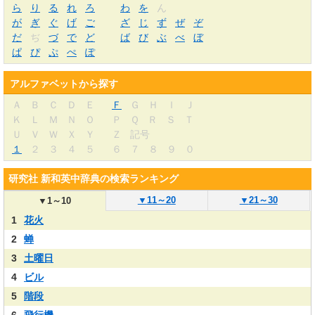
ら
り
る
れ
ろ
わ
を
ん
が
ぎ
ぐ
げ
ご
ざ
じ
ず
ぜ
ぞ
だ
ぢ
づ
で
ど
ば
び
ぶ
べ
ぼ
ぱ
ぴ
ぷ
ぺ
ぽ
アルファベットから探す
Ａ
Ｂ
Ｃ
Ｄ
Ｅ
Ｆ
Ｇ
Ｈ
Ｉ
Ｊ
Ｋ
Ｌ
Ｍ
Ｎ
Ｏ
Ｐ
Ｑ
Ｒ
Ｓ
Ｔ
Ｕ
Ｖ
Ｗ
Ｘ
Ｙ
Ｚ
記号
１
２
３
４
５
６
７
８
９
０
研究社 新和英中辞典の検索ランキング
▼
11～20
▼
21～30
▼
1～10
1
花火
2
蝉
3
土曜日
4
ビル
5
階段