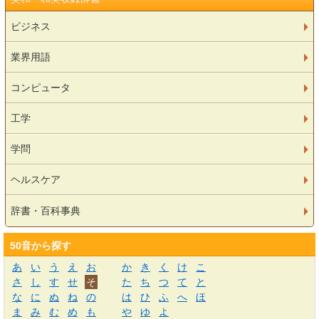
ビジネス
業界用語
コンピュータ
工学
学問
ヘルスケア
辞書・百科事典
50音から探す
あ
い
う
え
お
か
き
く
け
こ
さ
し
す
せ
そ
た
ち
つ
て
と
な
に
ぬ
ね
の
は
ひ
ふ
へ
ほ
ま
み
む
め
も
や
ゆ
よ