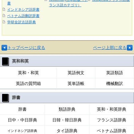
書
ランス語カテゴリ）
インドネシア語辞書
ベトナム語翻訳辞書
学研全訳古語辞典
トップページに戻る
ページ上部に戻る
英和和英
英和・和英
英語例文
英語類語
英語の質問箱
英単語帳
機械翻訳
辞書
辞書
類語辞典
英和・和英辞典
日中・中日辞典
日韓・韓日辞典
フランス語辞典
タイ語辞典
ベトナム語辞典
インドネシア語辞典