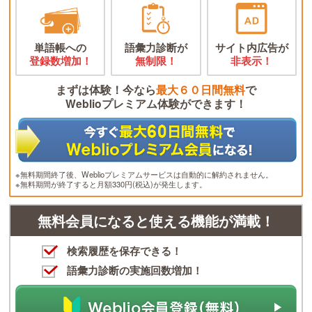
単語帳への
語彙力診断が
サイト内広告が
登録数増加！
無制限！
非表示！
まずは体験！今なら
最大６０日間無料
で
Weblioプレミアム体験ができます！
※無料期間終了後、Weblioプレミアムサービスは自動的に解約されません。
※無料期間が終了すると月額330円(税込)が発生します。
無料会員になると使える機能が満載！
検索履歴を保存できる！
語彙力診断の実施回数増加！