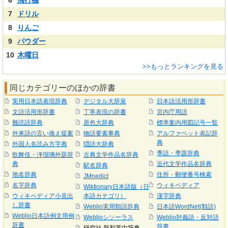
6
飛行機
7
ドリル
8
りんご
9
パウダー
10
木曜日
>>もっとランキングを見る
同じカテゴリーのほかの辞書
実用日本語表現辞典
デジタル大辞泉
日本語活用形辞書
文語活用形辞書
丁寧表現の辞書
宮内庁用語
難読語辞典
原色大辞典
標準案内用図記号一覧
外来語の言い換え提案
物語要素事典
アルファベット表記辞
典
外国人名読み方字典
隠語大辞典
季語・季題辞典
歌舞伎・浄瑠璃外題辞
古典文学作品名辞典
典
近代文学作品名辞典
駅名辞典
地名辞典
住所・郵便番号検索
JMnedict
名字辞典
ウィキペディア
Wiktionary日本語版（日
ウィキペディア小見出
本語カテゴリ）
漢字辞典
し辞書
Weblio実用類語辞典
日本語WordNet(類語)
Weblio日本語例文用例
Weblioシソーラス
Weblio対義語・反対語
辞書
辞書