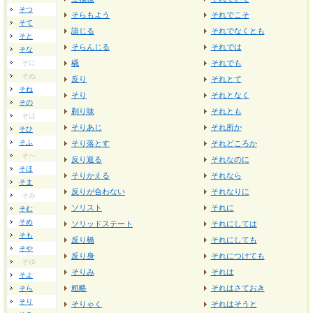
そつ
そらもよう
それでこそ
そて
諳じる
それでなくとも
そと
そらんじる
それでは
そな
そに
橇
それでも
そぬ
反り
それとて
そね
そり
それとなく
その
剃り味
それとも
そは
そりあじ
それ所か
そひ
そふ
そり落とす
それどころか
そへ
反り返る
それなのに
そほ
そりかえる
それなら
そま
反りが合わない
それなりに
そみ
ソリスト
それに
そむ
そめ
ソリッドステート
それにしては
そも
反り橋
それにしても
そや
反り身
それにつけても
そゆ
そりみ
それは
そよ
粗略
それはさておき
そら
そり
そりゃく
それはそうと