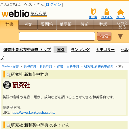
こんにちは、
ゲスト
さん[
ログイン
]
英和和英
使い方
ログイン
ホーム
もっと
辞書
例文
質問箱
単語帳
診断
翻訳
見る
▼
研究社 新和英中辞典 トップ
索引
ランキング
カテゴリー
ヘル
プ
Weblio 辞書
＞
英和辞典・和英辞典
＞
辞書・百科事典
＞
研究社 新和英中辞典
＞ 索引
研究社 新和英中辞典
英語の意味や発音、用例、成句などを調べることができる和英辞典です。
提供 研究社
URL
https://www.kenkyusha.co.jp/
研究社 新和英中辞典 のさくいん