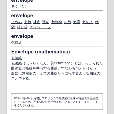
巻く
,
捲く
envelope
上包み
,
上包
,
外皮
,
球皮
,
包絡線
,
封筒
,
気嚢
,
気のう
,
状
袋
,
封じ袋
,
エンベロープ
envelope
包絡線
Envelope (mathematics)
包絡線
包絡線
（
ほうらくせん
、
英
: envelope）とは、
与えられた
曲線族
と
接線
を
共有する
曲線
、
すなわち
与えられた
（
一
般に
は
無限
個の
）
全ての
曲線
たち
に接する
ような
曲線
の
ことで
ある。
Weblio英和対訳辞書はプログラムで機械的に意味や英語表現を生成
しているため、不適切な項目が含まれていることもあります。ご了
承くださいませ。