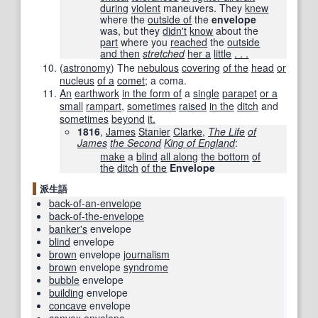
during
violent
maneuvers. They
knew
where the
outside of
the
envelope
was, but they
didn't
know
about the
part
where you
reached
the
outside
and then
stretched
her a
little
. . .
(
astronomy
)
The
nebulous
covering
of the
head
or
nucleus
of a
comet
; a coma.
An
earthwork
in the form of
a
single
parapet
or a
small
rampart
,
sometimes
raised
in the
ditch
and
sometimes
beyond
it.
1816
,
James
Stanier
Clarke
,
The Life
of
James
the Second
King of England
:
make
a
blind
all along
the bottom
of
the
ditch
of the
Envelope
派生語
back-of-an-envelope
back-of-the-envelope
banker
's
envelope
blind
envelope
brown
envelope
journalism
brown
envelope
syndrome
bubble
envelope
building
envelope
concave
envelope
convex envelope