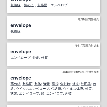
包絡線
，
気のう
，
包絡面
，エンベロプ
電気制御英語辞典
envelope
包絡線
学術用語英和対訳集
envelope
エンベロープ
;
外皮
;
外膜
JST科学技術用語日英対訳辞書
envelope
薬包紙
;
包絡面
;
包
体
;
気嚢
;
薬袋
;
角封筒
;
外皮
;
外囲
器
;
包
絡
;
ウイルスエンベロープ
;
包絡線
;
ウイルス
体
膜
;
封筒
;
状袋
;
エンベロープ
;
膜
; エンベロプ;
外被