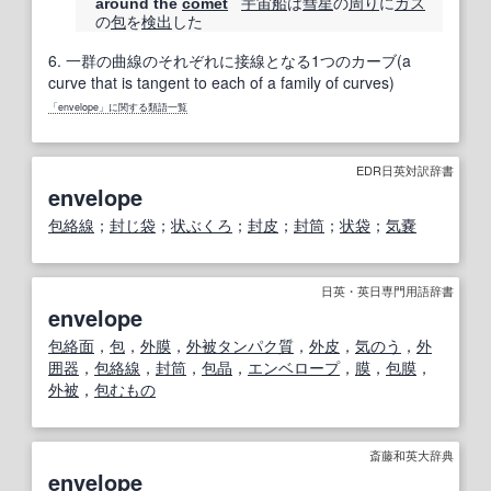
宇宙船
は
彗星
の
周り
に
ガス
around the
comet
の
包
を
検出
した
6.
一群の曲線のそれぞれに接線となる1つのカーブ(a
curve that is tangent to each of a family of curves)
「envelope」に関する類語一覧
EDR日英対訳辞書
envelope
包絡線
；
封じ袋
；
状ぶくろ
；
封皮
；
封筒
；
状袋
；
気嚢
日英・英日専門用語辞書
envelope
包絡面
，
包
，
外膜
，
外被タンパク質
，
外皮
，
気のう
，
外
囲
器
，
包絡線
，
封筒
，
包晶
，
エンベロープ
，
膜
，
包膜
，
外被
，
包むもの
斎藤和英大辞典
envelope