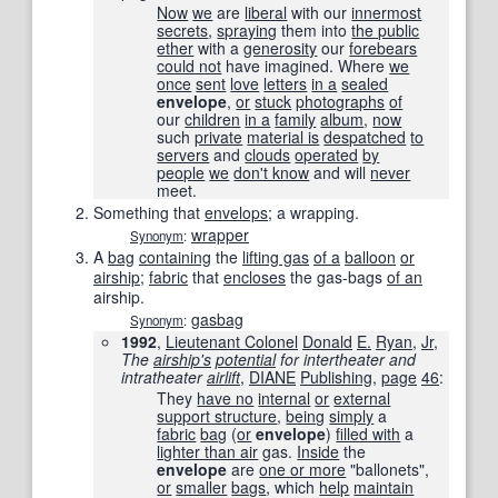
Now
we
are
liberal
with our
innermost
secrets
,
spraying
them into
the public
ether
with a
generosity
our
forebears
could not
have imagined. Where
we
once
sent
love
letters
in a
sealed
envelope
,
or
stuck
photographs
of
our
children
in a
family
album
,
now
such
private
material is
despatched
to
servers
and
clouds
operated
by
people
we
don't know
and will
never
meet.
Something that
envelops
; a wrapping.
wrapper
Synonym
:
A
bag
containing
the
lifting gas
of a
balloon
or
airship
;
fabric
that
encloses
the gas-bags
of an
airship.
gasbag
Synonym
:
1992
,
Lieutenant Colonel
Donald
E.
Ryan
,
Jr
,
The
airship
's
potential
for intertheater and
intratheater
airlift
,
DIANE
Publishing
,
page
46
:
They
have no
internal
or
external
support structure
,
being
simply
a
fabric
bag
(
or
envelope
)
filled with
a
lighter than air
gas.
Inside
the
envelope
are
one or more
"ballonets",
or
smaller
bags
, which
help
maintain