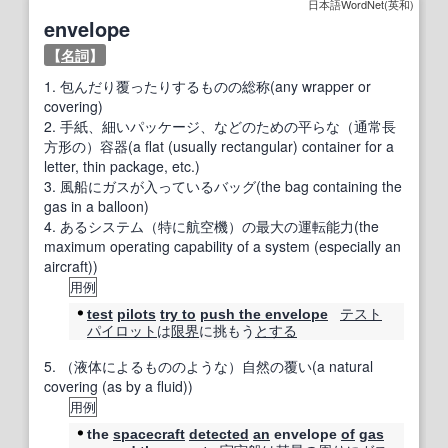
日本語WordNet(英和)
envelope
【
名詞
】
1.
包んだり覆ったりするものの総称(any wrapper or
covering)
2.
手紙、細いパッケージ、などのための平らな（通常長
方形の）容器(a flat (usually rectangular) container for a
letter, thin package, etc.)
3.
風船にガスが入っているバッグ(the bag containing the
gas in a balloon)
4.
あるシステム（特に航空機）の最大の運転能力(the
maximum operating capability of a system (especially an
aircraft))
用例
テスト
test
pilots
try to
push the envelope
パイロット
は
限界
に挑もう
とする
5.
（液体によるもののような）自然の覆い(a natural
covering (as by a fluid))
用例
the
spacecraft
detected
an
envelope
of
gas