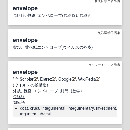
和英図学用語辞書
envelope
包絡線
;
包絡
;
エンベロープ
(
包絡線
);
包絡面
英和医学用語集
envelope
薬袋
、
薬包紙エンベロープ
(
ウイルスの
外皮
)
ライフサイエンス辞書
envelope
****
Scholar
,
Entrez
,
Google
,
WikiPedia
(
ウイルスの
膜構造
)
外被
,
包膜
,
エンベロープ
,
封筒
, (
数学
)
包絡線
関連語
coat
,
crust
,
integumental
,
integumentary
,
investment
,
tegument
,
thecal