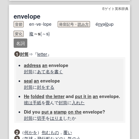
Eゲイト英和辞典
envelope
en･ve･lope
é
nv
ə
lo
̀ʊp
音節
発音記号・
読み方
複
～s
{～s}
変化
名詞
1
封筒
⇒『
letter
』
address
an
envelope
封筒
に
あて名
を書く
seal
an
envelope
封筒
に
封
をする
He
folded
the letter
and
put it in
an
envelope.
彼は
手紙
を
畳
んで
封筒
に
入れた
Did you
put a
stamp
on the
envelope?
封筒
に
切手
を
はりま
したか
2
（
何かを
）
包むもの
，
覆い
3
（
気球
・
飛行船
などの
）
気のう