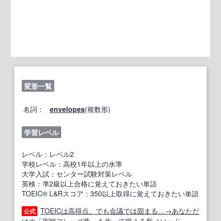
変形一覧
名詞：
envelopes
(複数形)
学習レベル
レベル：レベル2
学校レベル：高校1年以上の水準
大学入試：センター試験対策レベル
英検：準2級以上合格に覚えておきたい単語
TOEIC® L&Rスコア：350以上取得に覚えておきたい単語
TOEICは高得点。でも会議では固まる…→あなただ
公式