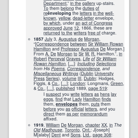
Department
,”
in the
gallery
up-stairs.
To
them
belong
the
duties
of
re
ënveloping
the
letters
in the
well-
known
,
yellow
,
dead-letter
envelope,
by which
, under
an
act of Congress
approved
June
12
, 1866, these are
returned
to the
writers
free of
charge.
1857
July
3,
Augustus
de
Morgan
,
“
[
Correspondence
between
Sir William Rowan
Hamilton
and
Professor
Augustus
De
Morgan.
]
From
A.
De
Morgan
to
Sir
W.
R.
Hamilton.”,
in
Robert
Perceval
Graves
,
Life
of
Sir William
Rowan Hamilton
,
[
…
]
:
Including
Selections
from His
Poems
,
Correspondence
, and
Miscellaneous
Writings
(
Dublin
University
Press
Series
),
volume
III
,
Dublin
: Hodges,
Figgis, &
Co.
,
[
…
]
;
London
: Longmans,
Green
,
&
Co.
,
[
…
]
,
published
1889
,
page
519
:
I
suspect
you
write
letters
as
hens
lay
eggs
,
find
that
Lady
Hamilton
finds
them,
envelopes
them,
puts
them
before
you
as
official
letters
, and you
direct
them
as per
memorandum
affixed.
1919
,
William
De
Morgan
,
chapter
XX
,
in
The
Old
Madhouse
,
Toronto
,
Ont.
: J[oseph]
M[alaby]
Dent
and
Sons
,
Ltd.
,
page
308
: