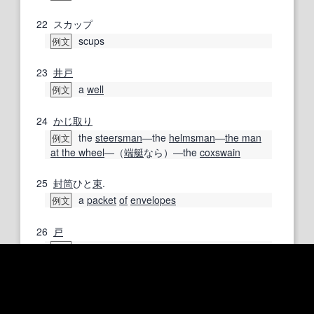
22
スカップ
scups
例文
23
井戸
a
well
例文
24
かじ取り
the
steersman
―the
helmsman
―
the man
例文
at the wheel
―（
端艇
なら）―the
coxswain
25
封筒
ひと
束
.
a
packet
of
envelopes
例文
26
戸
a
door
例文
27
打掛
a
long
outer garment
例文