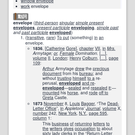
window envelope
work
envelope
動詞
envelope
(
third-person
singular
simple present
envelopes
,
present participle
enveloping
,
simple past
and
past participle
enveloped
)
(
transitive
,
rare
)
To put
(something)
in
an
envelope.
1836
, [
Catherine
Gore
],
chapter
VII
,
in
Mrs.
Armytage;
or
,
Female
Domination.
[
…
]
,
volume
II
,
London
:
Henry
Colburn
,
[
…
]
,
page
109
:
Arthur
Armytage
drew
the
precious
document
from his
bureau
; and
without
trusting
himself
to a
re-
perusal,
enveloped
and re
-
enveloped
—
sealed
and
resealed
it
;—
mounted
his
horse
, and
rode
off to
Greta
Castle.
1873
November
8,
Louis
Bagger
, “The
Dead-
Letter Office
”,
in
Appletons’
Journal
,
volume
X,
number
242
,
New York
,
N.Y.
,
page
595
,
column
1:
This
business
of
returning
letters
to
the
writers
gives
occupation
to
about
sixty
lady
clerks
in the
“Return-Letter