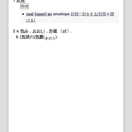
1
封筒
.
用例
封筒
に
封
をする
[
封筒
を
開
seal
[
open
]
an
envelope
ける
].
2
a
包み
，
おおい
，
外被
〔
of
〕.
b (
気球
の)
気嚢
(
).
き
の
う