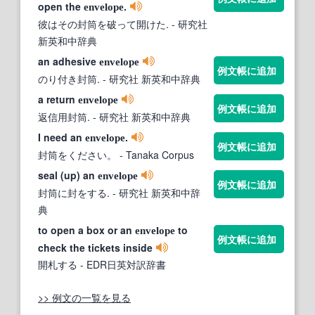
open the
.
envelope
彼はその封筒を破って開けた.
- 研究社
新英和中辞典
an adhesive
envelope
例文帳に追加
のり付き封筒.
- 研究社 新英和中辞典
a return
envelope
例文帳に追加
返信用封筒.
- 研究社 新英和中辞典
I need an
.
envelope
例文帳に追加
封筒をください。
- Tanaka Corpus
seal (up) an
envelope
例文帳に追加
封筒に封をする.
- 研究社 新英和中辞
典
to open a box or an
to
envelope
例文帳に追加
check the tickets inside
開札する
- EDR日英対訳辞書
>> 例文の一覧を見る