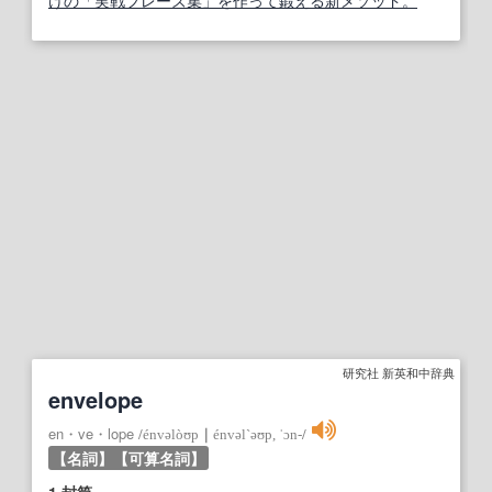
けの「実戦フレーズ集」を作って鍛える新メソッド。
研究社 新英和中辞典
envelope
en・ve・lope
/
énvəlòʊp
｜
énvəl`əʊp, ˈɔn‐
/
【名詞】
【可算名詞】