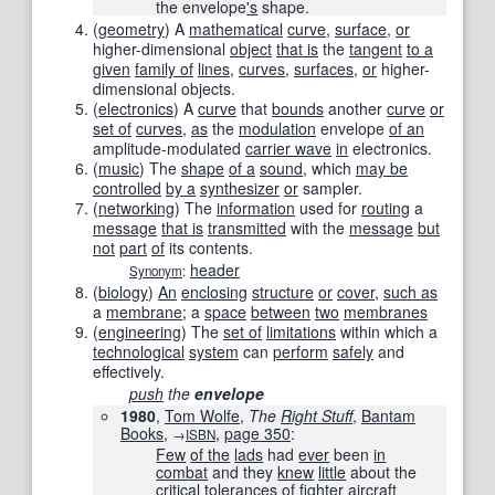
the envelope
's
shape.
(
geometry
)
A
mathematical
curve
,
surface
,
or
higher-dimensional
object
that is
the
tangent
to a
given
family of
lines
,
curves
,
surfaces
,
or
higher-
dimensional objects.
(
electronics
)
A
curve
that
bounds
another
curve
or
set of
curves
,
as
the
modulation
envelope
of an
amplitude-modulated
carrier wave
in
electronics.
(
music
)
The
shape
of a
sound
, which
may be
controlled
by a
synthesizer
or
sampler.
(
networking
)
The
information
used for
routing
a
message
that is
transmitted
with the
message
but
not
part
of
its contents.
header
Synonym
:
(
biology
)
An
enclosing
structure
or
cover
,
such as
a
membrane
; a
space
between
two
membranes
(
engineering
)
The
set of
limitations
within which a
technological
system
can
perform
safely
and
effectively.
push
the
envelope
1980
,
Tom Wolfe
,
The
Right Stuff
,
Bantam
Books
,
,
page
350
:
→
ISBN
Few
of the
lads
had
ever
been
in
combat
and they
knew
little
about the
critical
tolerances
of
fighter aircraft