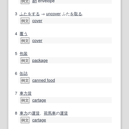
an
envelope
例文
3
ふたをする
→
uncover
ふた
を取る
.
cover
例文
4
覆う
cover
例文
5
包装
package
例文
6
缶詰
canned food
例文
7
車力
賃
cartage
例文
8
車力
の
運賃
、
荷馬車
の
運賃
cartage
例文