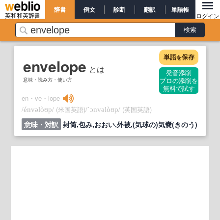
辞書
例文
診断
翻訳
単語帳
英和和英辞書
ログイン
単語
保存
を
envelope
とは
発音添削
意味・読み方・使い方
プロの添削を
無料で試す
en・ve・lope
/
/
(米国英語)
/
/
(英国英語)
énvəlòʊp
ˈɔnvəlòʊp
意味・対訳
封筒,包み,おおい,外被,(気球の)気嚢(きのう)