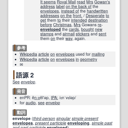
It seems
Royal Mail
read
Mrs
Gowan
's
address
label
on the back of
the
envelopes
,
instead of
the
handwritten
addresses
on the
front.
/
Desperate
to
get
them
to
their
intended
destination
before
Christmas
,
Mrs
Gowans
re
-
enveloped
the
cards
,
bought
new
stamps
and
airmail
stickers
and
sent
them
on
their
way
, again.
参考
Wikipedia
article
on
envelopes
used for
mailing
Wikipedia
article
on
envelopes
in
geometry
✉
語源 2
See
envelop
.
発音
enPR:
ĕ
n-v
ĕl'əp
,
IPA:
/ɛnˈvɛləp/
for
audio
,
see
envelop
動詞
envelope
(
third-person
singular
simple present
envelopes
,
present participle
enveloping
,
simple past
and
past participle
enveloped
)