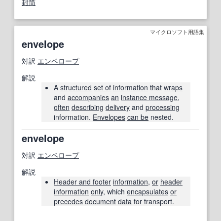
封筒
マイクロソフト用語集
envelope
対訳
エンベロープ
解説
A
structured
set of
information
that
wraps
and
accompanies
an
instance message
,
often
describing
delivery
and
processing
information.
Envelopes
can be
nested.
envelope
対訳
エンベロープ
解説
Header and footer
information
,
or
header
information
only
, which
encapsulates
or
precedes
document
data
for transport.