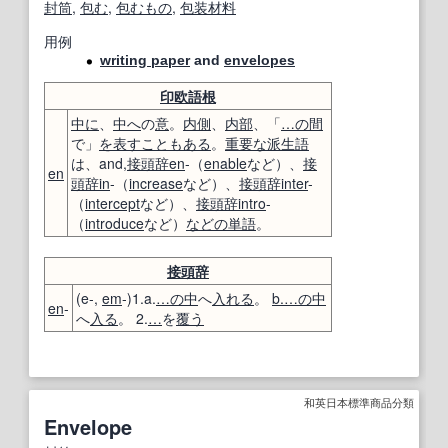
封筒
,
包む
,
包むもの
,
包装材料
用例
writing paper
and
envelopes
印欧語
根
中に
、
中へ
の
意
。
内側
、
内部
、「
…の間
で」
を表す
こともある
。
重要な
派生語
は、and,
接頭辞
en
-（
enable
など）、
接
en
頭辞
in
-（
increase
など）、
接頭辞
inter
-
（
intercept
など）、
接頭辞
intro
-
（
introduce
など）
などの
単語
。
接頭辞
(e-,
em
-)1.a.
…
の中
へ
入れる
。
b.
…
の中
en
-
へ
入る
。 2.
…
を
覆う
和英日本標準商品分類
Envelope