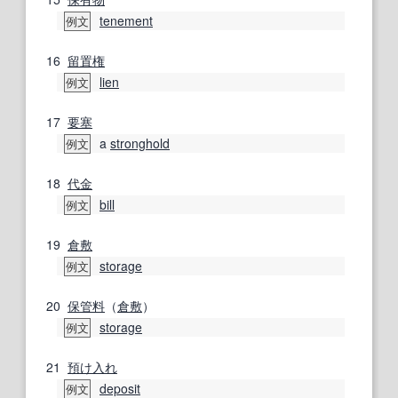
tenement
例文
16
留置権
lien
例文
17
要塞
a
stronghold
例文
18
代金
bill
例文
19
倉敷
storage
例文
20
保管料
（
倉敷
）
storage
例文
21
預け
入れ
deposit
例文