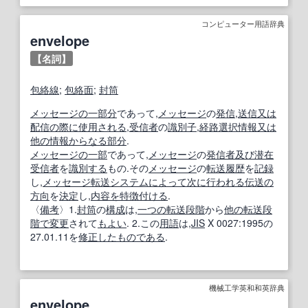
コンピューター用語辞典
envelope
【名詞】
包絡線
;
包絡面
;
封筒
メッセージ
の一部
分
であって,
メッセージ
の
発信
,
送信
又は
配信
の際に
使用される
,
受信者
の
識別子
,
経路選択
情報
又は
他の
情報
からなる
部分
.
メッセージ
の一部
であって,
メッセージ
の
発信者
及び
潜在
受信者
を
識別する
もの.その
メッセージ
の
転送
履歴
を
記録
し,
メッセージ転送システム
によって
次に
行われる
伝送
の
方
向
を
決定
し,
内容
を特徴付ける
.
〈
備考
〉1.
封筒
の
構成
は,
一つの
転送
段階
から
他の
転送
段
階で
変更
されて
もよい
. 2.この
用語
は,
JIS
X 0027:1995の
27.01.11を
修正した
ものである
.
機械工学英和和英辞典
envelope