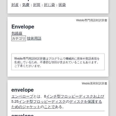
封皮
；
気嚢
；
封筒
；
封じ袋
；
状袋
Weblio専門用語対訳辞書
Envelope
包絡線
技術用語
カテゴリ
Weblio専門用語対訳辞書はプログラムで機械的に意味や英語表現を
生成しているため、不適切な項目が含まれていることもあります。
ご了承くださいませ。
Weblio英和対訳辞書
envelope
エンベロープ
とは、8
インチ
型
フロッピーディスク
および
5.25
インチ
型
フロッピーディスク
の
ディスク
を保護する
ための
ジャケット
の
ことで
ある。
envelope