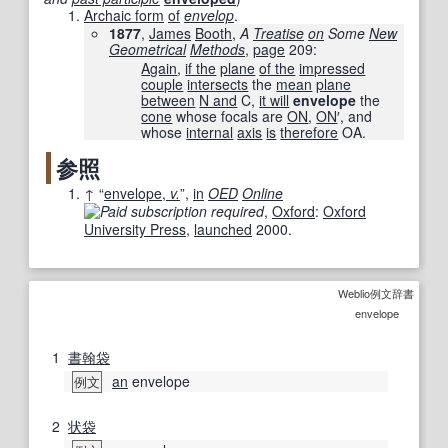
Archaic form
of
envelop
.
1877
,
James
Booth
,
A
Treatise
on
Some
New
Geometrical
Methods
,
page
209
:
Again
,
if the
plane
of the
impressed
couple
intersects
the
mean
plane
between
N and
C,
it will
envelope
the
cone
whose focals are
ON
,
ON
′, and
whose
internal
axis
is
therefore
OA.
参照
↑
“
envelope,
v.
”,
in
OED
Online
,
Oxford
:
Oxford
University Press
,
launched
2000.
Weblio例文辞書
envelope
1
書翰
袋
an
envelope
例文
2
状袋