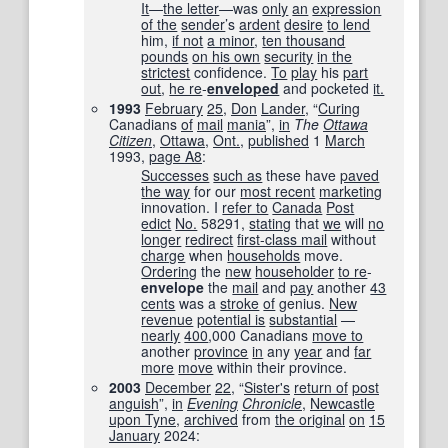
It
—
the letter
—was
only
an
expression
of the
sender
’s
ardent
desire
to lend
him,
if not
a minor
,
ten thousand
pounds
on his own
security
in the
strictest
confidence.
To
play
his
part
out
,
he re
-
enveloped
and pocketed
it.
1993
February
25
,
Don
Lander
, “
Curing
Canadians
of
mail
mania
”,
in
The
Ottawa
Citizen
,
Ottawa
,
Ont.
,
published
1
March
1993,
page A8
:
Successes
such as
these have
paved
the way
for our
most recent
marketing
innovation. I
refer to
Canada
Post
edict
No.
58291,
stating
that
we
will
no
longer
redirect
first-class mail
without
charge
when
households
move.
Ordering
the
new
householder
to re
-
envelope
the
mail
and
pay
another
43
cents
was a
stroke
of
genius.
New
revenue
potential is
substantial
—
nearly
400
,000 Canadians
move to
another
province
in
any
year
and
far
more
move
within their province.
2003
December
22
, “
Sister's
return of
post
anguish
”,
in
Evening
Chronicle
‎,
Newcastle
upon Tyne
,
archived
from
the original
on
15
January
2024
: