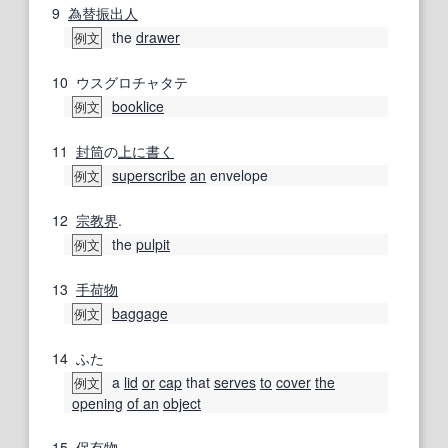
9
為替振出人
the
drawer
例文
10
ウスグロチャタテ
booklice
例文
11
封筒
の
上に
書く
superscribe
an
envelope
例文
12
宗教界
.
the
pulpit
例文
13
手荷物
baggage
例文
14
ふた
a
lid
or
cap
that
serves
to
cover
the
例文
opening
of an
object
15
保有物