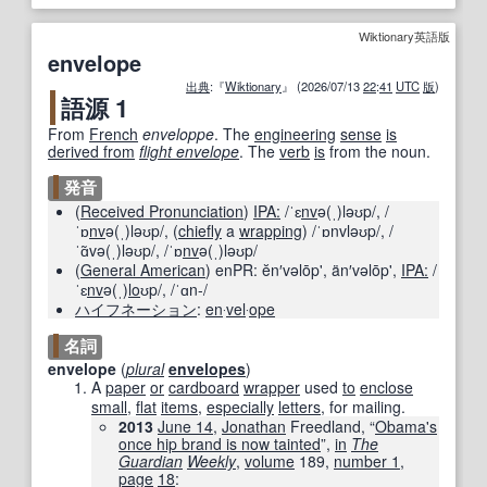
Wiktionary英語版
envelope
出典
:『
Wiktionary
』 (2026/07/13
22
:
41
UTC
版
)
語源 1
From
French
enveloppe
. The
engineering
sense
is
derived from
flight envelope
. The
verb
is
from the noun.
発音
(
Received Pronunciation
)
IPA:
/ˈɛ
nv
ə(ˌ)ləʊp/
,
/
ˈɒ
nv
ə(ˌ)ləʊp/
,
(
chiefly
a
wrapping
)
/ˈɒnvləʊp/
,
/
ˈɑ̃və(ˌ)ləʊp/
,
/ˈɒ
nv
ə(ˌ)ləʊp/
(
General American
)
enPR:
ĕn′vəlōp'
,
än′vəlōp'
,
IPA:
/
ˈɛ
nv
ə(ˌ)
lo
ʊp/
,
/ˈɑn-/
ハイフネーション
:
en
‧
vel
‧
ope
名詞
envelope
(
plural
envelopes
)
A
paper
or
cardboard
wrapper
used
to
enclose
small
,
flat
items
,
especially
letters
, for mailing.
2013
June 14
,
Jonathan
Freedland, “
Obama's
once hip brand is now tainted
”,
in
The
Guardian
Weekly
,
volume
189
,
number 1
,
page
18
: