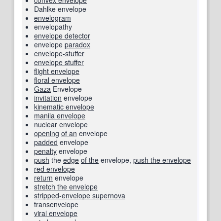
Dahlke envelope
envelogram
envelopathy
envelope detector
envelope
paradox
envelope-stuffer
envelope stuffer
flight envelope
floral envelope
Gaza
Envelope
invitation
envelope
kinematic envelope
manila envelope
nuclear envelope
opening
of an
envelope
padded
envelope
penalty
envelope
push
the
edge
of the
envelope
,
push the envelope
red envelope
return
envelope
stretch the envelope
stripped-envelope supernova
transenvelope
viral envelope