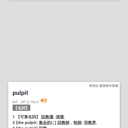
研究社 新英和中辞典
pulpit
pul・pit
/
pˈʊlpɪt
/
【名詞】
1
【可算名詞】
説教壇
;
演壇
.
2
[the pulpit;
集合的
に]
説教師
，
牧師
;
宗教界
.