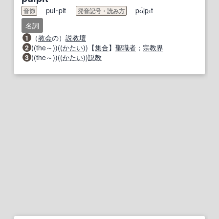
pul･pit
pʊ́
lp
ɪt
音節
発音記号・
読み方
名詞
1
（
教会
の）
説教壇
2
((the～))((
かたい
))【
集合
】
聖職者
；
宗教界
3
((the～))((
かたい
))
説教