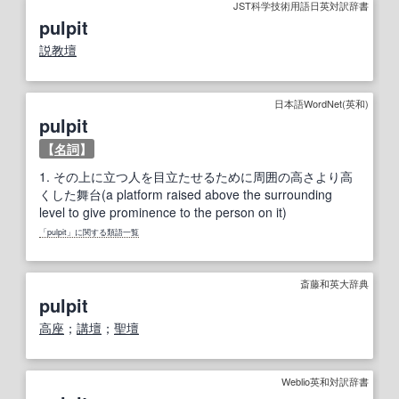
JST科学技術用語日英対訳辞書
pulpit
説教壇
日本語WordNet(英和)
pulpit
【
名詞
】
1.
その上に立つ人を目立たせるために周囲の高さより高
くした舞台(a platform raised above the surrounding
level to give prominence to the person on it)
「pulpit」に関する類語一覧
斎藤和英大辞典
pulpit
高座
；
講壇
；
聖壇
Weblio英和対訳辞書