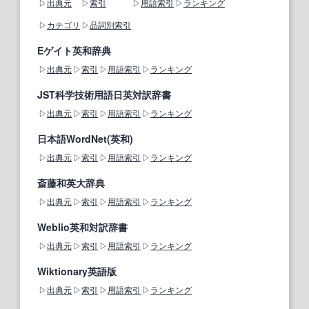
出典元
索引
用語索引
ランキング
カテゴリ
品詞別索引
Eゲイト英和辞典
出典元
索引
用語索引
ランキング
JST科学技術用語日英対訳辞書
出典元
索引
用語索引
ランキング
日本語WordNet(英和)
出典元
索引
用語索引
ランキング
斎藤和英大辞典
出典元
索引
用語索引
ランキング
Weblio英和対訳辞書
出典元
索引
用語索引
ランキング
Wiktionary英語版
出典元
索引
用語索引
ランキング