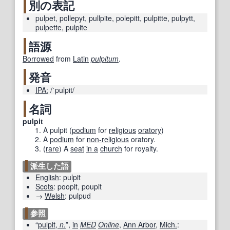
別の表記
pulpet
,
pollepyt
,
pullpite
,
polepitt
,
pulpitte
,
pulpytt
,
pulpette
,
pulpite
語源
Borrowed
from
Latin
pulpitum
.
発音
IPA:
/ˈpulpit/
名詞
pulpit
A pulpit
(
podium
for
religious
oratory
)
A
podium
for
non-religious
oratory.
(
rare
)
A
seat
in a
church
for royalty.
派生した語
English
:
pulpit
Scots
:
poopit
,
poupit
→
Welsh
:
pulpud
参照
“
pulpit,
n.
”,
in
MED
Online
,
Ann Arbor
,
Mich.
: