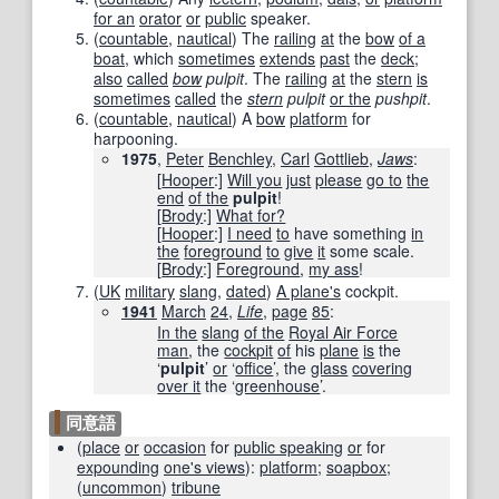
for an
orator
or
public
speaker.
(
countable
,
nautical
)
The
railing
at
the
bow
of a
boat
, which
sometimes
extends
past
the
deck
;
also
called
bow
pulpit
. The
railing
at
the
stern
is
sometimes
called
the
stern
pulpit
or the
pushpit
.
(
countable
,
nautical
)
A
bow
platform
for
harpooning.
1975
,
Peter
Benchley
,
Carl
Gottlieb
,
Jaws
:
[
Hooper
:]
Will you
just
please
go to
the
end
of the
pulpit
!
[
Brody
:]
What for?
[
Hooper
:]
I need
to
have something
in
the
foreground
to
give
it
some scale.
[
Brody
:]
Foreground
,
my ass
!
(
UK
military
slang
,
dated
)
A plane
's
cockpit.
1941
March
24
,
Life
,
page
85
:
In the
slang
of the
Royal Air Force
man
, the
cockpit
of
his
plane
is
the
‘
pulpit
’
or
‘
office
’, the
glass
covering
over it
the ‘
greenhouse
’.
同意語
(
place
or
occasion
for
public speaking
or
for
expounding
one's views
)
:
platform
;
soapbox
;
(
uncommon
)
tribune