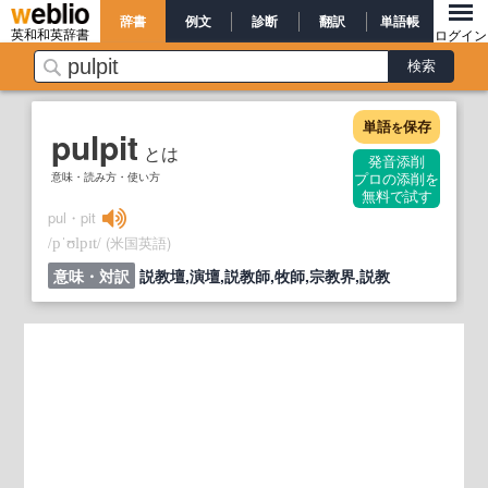
辞書
例文
診断
翻訳
単語帳
英和和英辞書
ログイン
単語
保存
を
pulpit
とは
発音添削
意味・読み方・使い方
プロの添削を
無料で試す
pul・pit
/
/
(米国英語)
pˈʊlpɪt
意味・対訳
説教壇,演壇,説教師,牧師,宗教界,説教