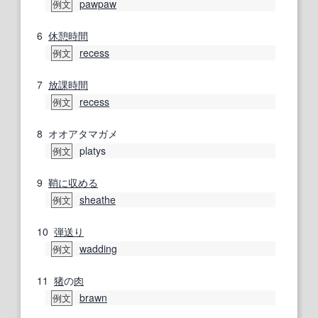
pawpaw
例文
6
休憩時間
recess
例文
7
放課
時間
recess
例文
8
オオアタマガメ
platys
例文
9
鞘に収める
sheathe
例文
10
弾
送り
wadding
例文
11
猪
の
肉
brawn
例文