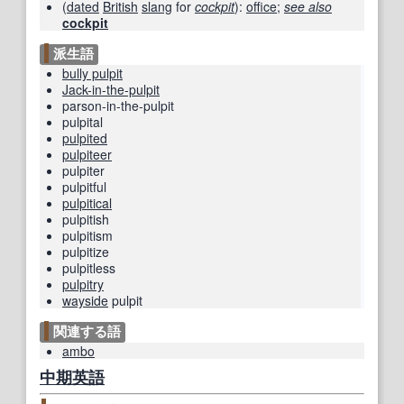
(
dated
British
slang
for
cockpit
)
:
office
;
see also
cockpit
派生語
bully pulpit
Jack-in-the-pulpit
parson-in-the-pulpit
pulpital
pulpited
pulpiteer
pulpiter
pulpitful
pulpitical
pulpitish
pulpitism
pulpitize
pulpitless
pulpitry
wayside
pulpit
関連する語
ambo
中期
英語