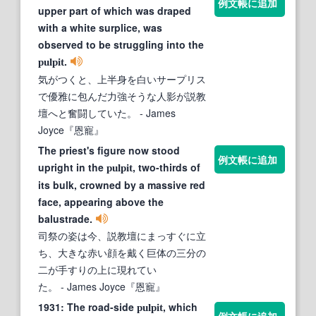
例文帳に追加
upper part of which was draped
with a white surplice, was
observed to be struggling into the
.
pulpit
気がつくと、上半身を白いサープリス
で優雅に包んだ力強そうな人影が説教
壇へと奮闘していた。
- James
Joyce『恩寵』
The priest's figure now stood
例文帳に追加
upright in the
, two-thirds of
pulpit
its bulk, crowned by a massive red
face, appearing above the
balustrade.
司祭の姿は今、説教壇にまっすぐに立
ち、大きな赤い顔を戴く巨体の三分の
二が手すりの上に現れてい
た。
- James Joyce『恩寵』
1931: The road-side
, which
pulpit