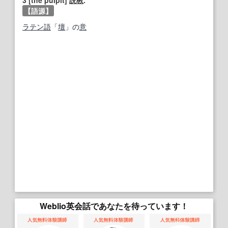
3
[the pulpit]
説教
.
【語源】
ラテン語
「
壇
」の
意
Weblio英会話であなたを待っています！