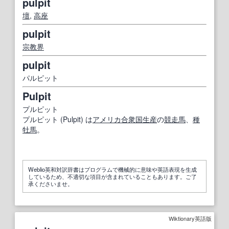
pulpit
壇
,
高座
pulpit
宗教界
pulpit
パルピット
Pulpit
プルピット
プルピット (Pulpit) は
アメリカ合衆国
生産
の
競走馬
、
種
牡馬
。
Weblio英和対訳辞書はプログラムで機械的に意味や英語表現を生成
しているため、不適切な項目が含まれていることもあります。ご了
承くださいませ。
Wiktionary英語版