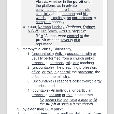
Always
,
whether
in the
pulpit
or
on
the
platform
,
as in
private
conversation
,
there is
an
absolute
simplicity
about
the man
and
his
words
; a
simplicity
,
an
earnestness
, a
complete
honesty.
1930
,
Norman
Lindsay
,
Redheap
,
Sydney
,
N.S.W.
:
Ure
Smith
,
,
page
12
:
→OCLC
[H]
is
`Amens' were
ejected
at
the
pulpit
with the
severity
of a
reprimand.
(
metonymic
,
chiefly
Christianity
)
(
uncountable
)
Activity
associated with
or
usually
performed
from a
church
pulpit;
preaching
,
sermons
,
religious
teaching.
(
uncountable
)
The
preaching
profession
,
office
,
or
role
in general
; the
pastorate
, the
priesthood
, the ministry.
(
uncountable
)
Preachers
collectively
;
clergy
;
the priesthood.
(
countable
)
An
individual
or
particular
preaching
position
or
role
; a pastorate.
He
seems like
too
timid
a man
to
fill
the
pulpit
at
such a
large
church.
(
by extension
)
Bully
pulpit.
(
countable
)
Any
lectern
,
podium
,
dais
,
or
platform