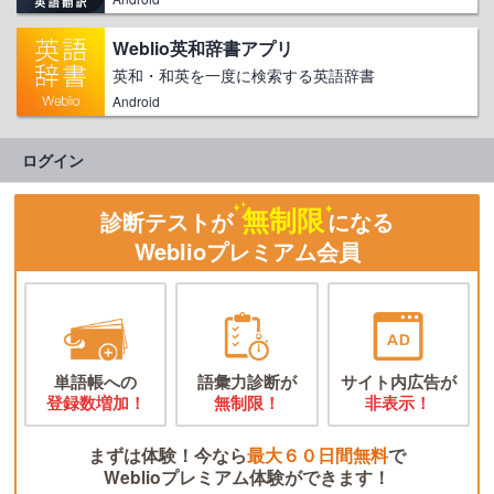
Weblio英和辞書アプリ
英和・和英を一度に検索する英語辞書
Android
ログイン
無制限
診断テストが
になる
Weblioプレミアム会員
単語帳への
語彙力診断が
サイト内広告が
登録数増加！
無制限！
非表示！
まずは体験！今なら
最大６０日間無料
で
Weblioプレミアム体験ができます！