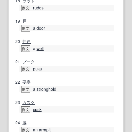
18
ラッド
rudds
例文
19
戸
a
door
例文
20
井戸
a
well
例文
21
プーク
puku
例文
22
要塞
a
stronghold
例文
23
カスク
cusk
例文
24
脇
an
armpit
例文