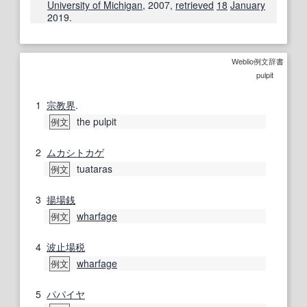
University of Michigan
,
2007
,
retrieved
18
January
2019
.
Weblio例文辞書
pulpit
1
宗教界
.
the pulpit
例文
2
ムカシトカゲ
tuataras
例文
3
揚場
銭
wharfage
例文
4
波止場
税
wharfage
例文
5
パパイヤ