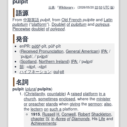
pulpit
出典
:『
Wiktionary
』 (2026/05/20
22
:
53
UTC
版
)
語源
From
中期
英語
pulpit
, from
Old French
pulpite
and
Latin
pulpitum
(
“
platform
”
)
.
Doublet
of
pulpitum
and
polypus
.
Piecewise
doublet
of
polypod
.
発音
enPR:
po
ol
′
-pĭt
,
pŭl
′
-pĭt
(
Received Pronunciation
,
General American
)
IPA:
/
ˈpʊ
lp
ɪt/
,
/ˈpʌ
lp
ɪt/
(
Scotland
,
Northern Ireland
)
IPA:
/ˈpʉ
lp
ɪt/
韻
:
-ʊ
lp
ɪt
,
-ʌ
lp
ɪt
ハイフネーション
:
pul
‧
pit
名詞
pulpit
(
plural
pulpits
)
(
Christianity
,
countable
)
A
raised
platform
in a
church
,
sometimes
enclosed
, where the
minister
or
preacher
stands
when
giving
the
sermon
;
also
,
the
lectern
on
such a
platform.
1915
,
Russell
H.
Conwell
,
Robert
Shackleton
,
chapter
IV
,
in
Acres
of
Diamonds
‎, His
Life
and
Achievements
: