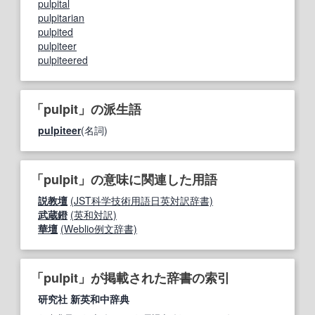
pulpital
pulpitarian
pulpited
pulpiteer
pulpiteered
「pulpit」の派生語
pulpiteer
(名詞)
「pulpit」の意味に関連した用語
説教壇
(JST科学技術用語日英対訳辞書)
武蔵鐙
(英和対訳)
華壇
(Weblio例文辞書)
「pulpit」が掲載された辞書の索引
研究社 新英和中辞典