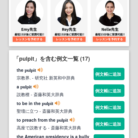
「pulpit」を含む例文一覧 (17)
the
pulpit
例文帳に追加
宗教界.
- 研究社 新英和中辞典
a
pulpit
例文帳に追加
説教檀
- 斎藤和英大辞典
to be in the
pulpit
例文帳に追加
聖壇に立つ
- 斎藤和英大辞典
to preach from the
pulpit
例文帳に追加
高座で説教する
- 斎藤和英大辞典
the American presidency is a bully