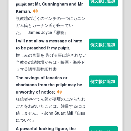
例文帳に追加
sat Mr. Cunningham and Mr.
pulpit
Kernan.
説教壇の近くのベンチの一つにカニン
ガム氏とカーナン氏が座ってい
た。
- James Joyce『恩寵』
I will not allow a message of hate
例文帳に追加
to be preached fr my
.
pulpit
憎しみの言葉を 告げる事は許されない
当教会の説教壇からは
- 映画・海外ド
ラマ英語字幕翻訳辞書
The ravings of fanatics or
例文帳に追加
charlatans from the
may be
pulpit
unworthy of notice;
狂信者やぺてん師が演壇の上からたわ
ごとをわめいたことは、注目するには
値しません。
- John Stuart Mill『自由
について』
A powerful-looking figure, the