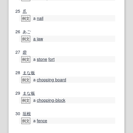
25
爪
a
nail
例文
26
あご
a jaw
例文
27
砦
a
stone
fort
例文
28
まな板
a
chopping board
例文
29
まな板
a
chopping‐block
例文
30
垣根
a
fence
例文