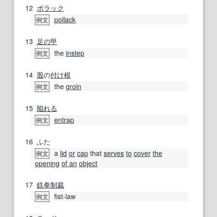
12
ポラック
pollack
例文
13
足の甲
the
instep
例文
14
股
の
付け根
the
groin
例文
15
陥れる
entrap
例文
16
ふた
a
lid
or
cap
that
serves
to
cover
the
例文
opening
of an
object
17
鉄拳制裁
fist-law
例文