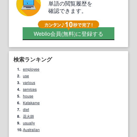
単語の閲覧履歴を
確認できます。
Weblio会員
(無料)
に登録する
検索ランキング
1.
employee
2.
use
3.
various
4.
services
5.
house
6.
Katakame
7.
diet
8.
花火師
9.
usually
10.
Australian