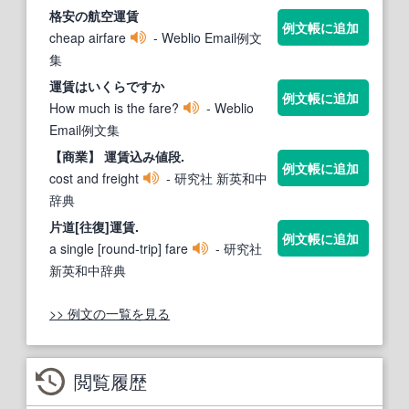
格安の航空
運賃
例文帳に追加
cheap airfare
- Weblio Email例文
集
運賃
はいくらですか
例文帳に追加
How much is the fare?
- Weblio
Email例文集
【商業】
運賃
込み値段.
例文帳に追加
cost and freight
- 研究社 新英和中
辞典
片道[往復]
運賃
.
例文帳に追加
a single [round‐trip] fare
- 研究社
新英和中辞典
>> 例文の一覧を見る
閲覧履歴