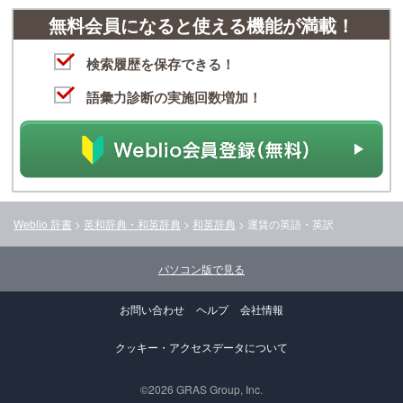
無料会員になると使える機能が満載！
検索履歴を保存できる！
語彙力診断の実施回数増加！
Weblio 辞書
>
英和辞典・和英辞典
>
和英辞典
>
運賃
の英語・英訳
パソコン版で見る
お問い合わせ
ヘルプ
会社情報
クッキー・アクセスデータについて
©2026 GRAS Group, Inc.