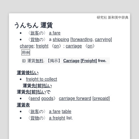
研究社 新和英中辞典
うんちん 運賃
〈
旅客
の〉
a fare
〈
貨物
の〉 a
shipping
[
forwarding
,
carrying
]
charge
;
freight
《
on
》;
carriage
《
on
》
用例
運賃
無料
.
【掲示】
Carriage
[
Freight
] free.
運賃後払い
freight to collect
運賃
先
[
前
]
払い
運賃
先
[
前
]
払い
で
《
send
goods
》
carriage forward
[
prepaid
]
運賃表
〈
旅客
の〉
a fare
table
〈
貨物
の〉
a freight
list.