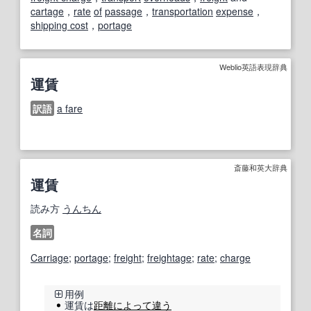
cartage
，
rate
of
passage
，
transportation
expense
，
shipping cost
，
portage
Weblio英語表現辞典
運賃
訳語
a fare
斎藤和英大辞典
運賃
読み方
うんちん
名詞
Carriage
;
portage
;
freight
;
freightage
;
rate
;
charge
用例
運賃は
距離
によって違う