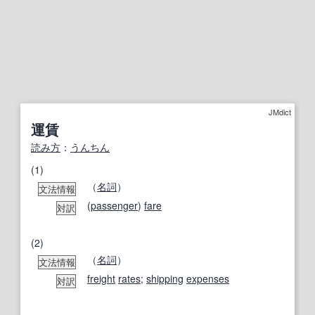
JMdict
運賃
読み方
：
うんちん
(1)
（
名詞
）
文法情報
(
passenger
)
fare
対訳
(2)
（
名詞
）
文法情報
freight
rates
;
shipping
expenses
対訳