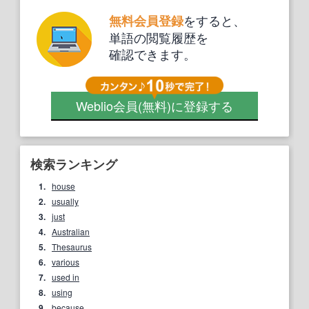
をすると、
無料会員登録
単語の閲覧履歴を
確認できます。
Weblio会員
(無料)
に登録する
検索ランキング
1.
house
2.
usually
3.
just
4.
Australian
5.
Thesaurus
6.
various
7.
used in
8.
using
9.
because