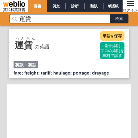
辞書
例文
診断
翻訳
単語帳
英和和英辞書
ログイン
単語
保存
を
うんちん
運賃
の英語
発音添削
プロの添削を
無料で試す
英訳・英語
fare; freight; tariff; haulage; portage; drayage