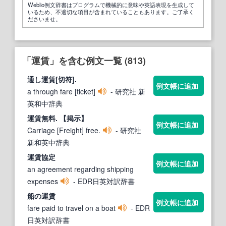
Weblio例文辞書はプログラムで機械的に意味や英語表現を生成して
いるため、不適切な項目が含まれていることもあります。ご了承く
ださいませ。
「運賃」を含む例文一覧 (813)
通し
運賃
[切符].
例文帳に追加
a through fare [ticket]
- 研究社 新
英和中辞典
運賃
無料. 【掲示】
例文帳に追加
Carriage [Freight] free.
- 研究社
新和英中辞典
運賃
協定
例文帳に追加
an agreement regarding shipping
expenses
- EDR日英対訳辞書
船の
運賃
例文帳に追加
fare paid to travel on a boat
- EDR
日英対訳辞書