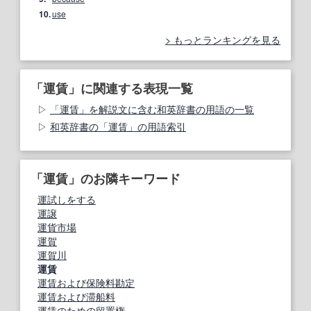
10.
use
もっとランキングを見る
「運賃」に関連する表現一覧
「運賃」を解説文に含む和英辞書の用語の一覧
和英辞書の「運賃」の用語索引
「運賃」のお隣キーワード
運試しをする
運譲
運貨市場
運賀
運賀川
運賃
運賃および保険料勘定
運賃および滞船料
運賃のための留置権