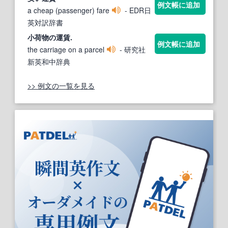
例文帳に追加
a cheap (passenger) fare
- EDR日
英対訳辞書
小荷物の
運賃
.
例文帳に追加
the carriage on a parcel
- 研究社
新英和中辞典
>> 例文の一覧を見る