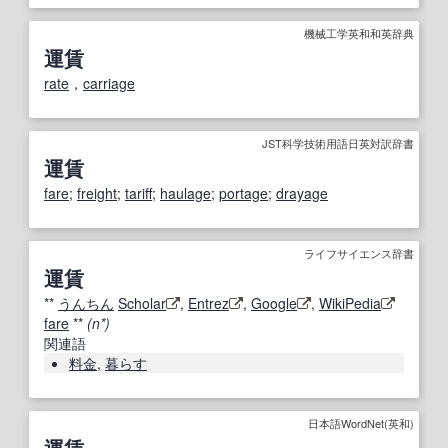
機械工学英和和英辞典
運賃
rate
，
carriage
JST科学技術用語日英対訳辞書
運賃
fare
;
freight
;
tariff
;
haulage
;
portage
;
drayage
ライフサイエンス辞書
運賃
**
うんちん
Scholar
,
Entrez
,
Google
,
WikiPedia
fare
**
(n*)
関連語
料金
,
暮らす
日本語WordNet(英和)
運賃