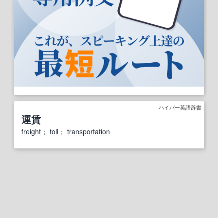
ハイパー英語辞書
運賃
freight
；
toll
；
transportation