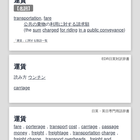
【
名詞
】
transportation
,
fare
公共の
乗物
の
利用
に対する
請求額
(the
sum
charged
for riding
in a
public conveyance
)
「運賃」に関する類語一覧
EDR日英対訳辞書
運賃
読み方
ウンチン
carriage
日英・英日専門用語辞書
運賃
fare
，
porterage
，
transport
cost
，
carriage
，
passage
money
，
freight
，
freightage
，
transportation
charge
，
freight charge
，
transport
overheads
，
freight
and