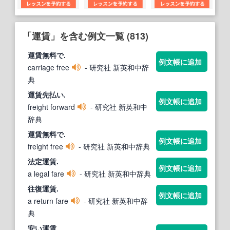
「運賃」を含む例文一覧 (813)
運賃
無料で.
例文帳に追加
carriage free
- 研究社 新英和中辞
典
運賃
先払い.
例文帳に追加
freight forward
- 研究社 新英和中
辞典
運賃
無料で.
例文帳に追加
freight free
- 研究社 新英和中辞典
法定
運賃
.
例文帳に追加
a legal fare
- 研究社 新英和中辞典
往復
運賃
.
例文帳に追加
a return fare
- 研究社 新英和中辞
典
安い
運賃