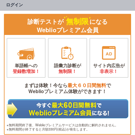
ログイン
無制限
診断テストが
になる
Weblioプレミアム会員
単語帳への
語彙力診断が
サイト内広告が
登録数増加！
無制限！
非表示！
まずは体験！今なら
最大６０日間無料
で
Weblioプレミアム体験ができます！
※無料期間終了後、Weblioプレミアムサービスは自動的に解約されません。
※無料期間が終了すると月額330円(税込)が発生します。