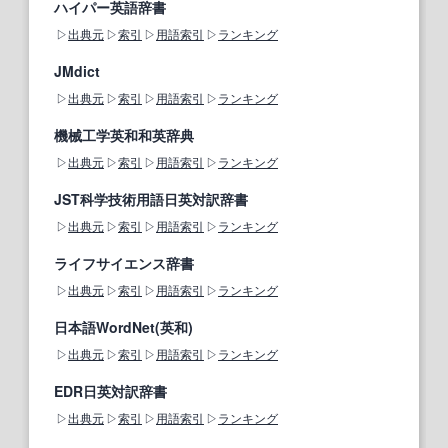
ハイパー英語辞書
出典元
索引
用語索引
ランキング
JMdict
出典元
索引
用語索引
ランキング
機械工学英和和英辞典
出典元
索引
用語索引
ランキング
JST科学技術用語日英対訳辞書
出典元
索引
用語索引
ランキング
ライフサイエンス辞書
出典元
索引
用語索引
ランキング
日本語WordNet(英和)
出典元
索引
用語索引
ランキング
EDR日英対訳辞書
出典元
索引
用語索引
ランキング