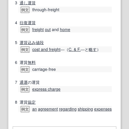
3
通し運賃
through-freight
例文
4
往復運賃
freight
out
and
home
例文
5
運賃込み値段
cost and freight
―（
C. & F.
―と
略す
）
例文
6
運賃
無料
carriage-free
例文
7
通運
の運賃
express charge
例文
8
運賃
協定
an
agreement
regarding
shipping
expenses
例文