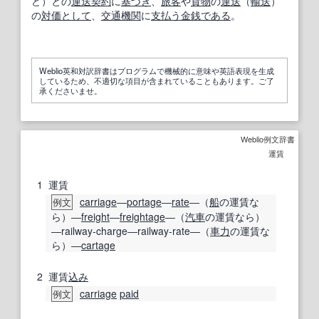
ど）との
運送契約
に
基づき
、
旅客
や
貨物
の
運送
（
輸送
）
の
対価として
、
交通機関
に
支払う
金銭
である
。
Weblio英和対訳辞書はプログラムで機械的に意味や英語表現を生成
しているため、不適切な項目が含まれていることもあります。ご了
承くださいませ。
Weblio例文辞書
運賃
1
運賃
carriage
―
portage
―
rate
―（
船
の運賃な
例文
ら）―
freight
―
freightage
―（
汽車
の運賃なら）
―railway-charge―railway-rate―（
車力
の運賃な
ら）―
cartage
2
運賃
込み
carriage
paid
例文