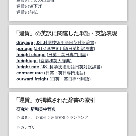
運賃の値下げ
運賃の前払
「運賃」の英訳に関連した単語・英語表現
drayage
(JST科学技術用語日英対訳辞書)
portage
(JST科学技術用語日英対訳辞書)
freight charge
(日英・英日専門用語)
freightage
(斎藤和英大辞典)
freight rate
(JST科学技術用語日英対訳辞書)
contract rate
(日英・英日専門用語)
outward freight
(日英・英日専門用語)
「運賃」が掲載された辞書の索引
研究社 新和英中辞典
出典元
索引
用語索引
ランキング
カテゴリ