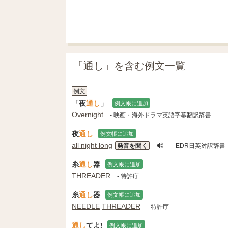
「通し」を含む例文一覧
例文
「夜
通し
」
例文帳に追加
Overnight
- 映画・海外ドラマ英語字幕翻訳辞書
夜
通し
例文帳に追加
all night long
発音を聞く
- EDR日英対訳辞書
糸
通し
器
例文帳に追加
THREADER
- 特許庁
糸
通し
器
例文帳に追加
NEEDLE
THREADER
- 特許庁
通し
てよ!
例文帳に追加