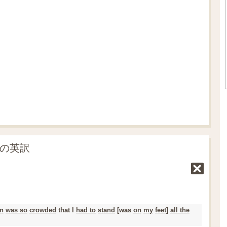
」の英訳
in
was so
crowded
that I
had to
stand
[was
on
my
feet
]
all the