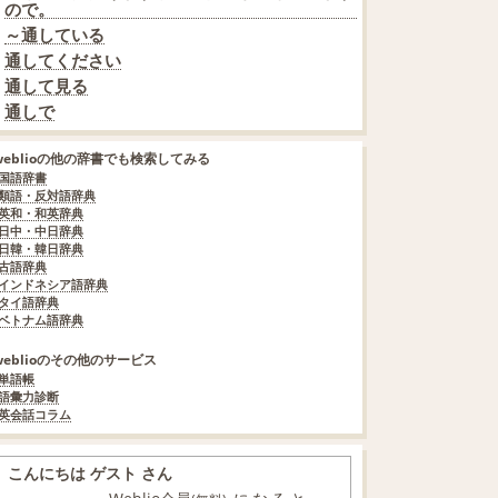
ので。
～通している
通してください
通して見る
通しで
weblioの他の辞書でも検索してみる
国語辞書
類語・反対語辞典
英和・和英辞典
日中・中日辞典
日韓・韓日辞典
古語辞典
インドネシア語辞典
タイ語辞典
ベトナム語辞典
weblioのその他のサービス
単語帳
語彙力診断
英会話コラム
こんにちは ゲスト さん