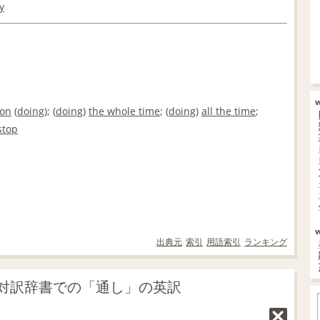
y
 on
(
doing
); (
doing
)
the whole time
; (
doing
)
all the time
;
stop
出典元
索引
用語索引
ランキング
語対訳辞書での「通し」の英訳