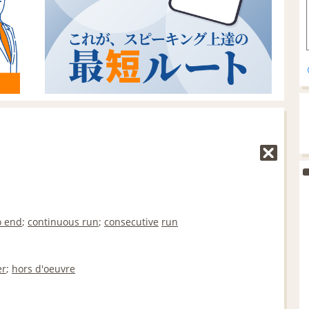
o end
;
continuous run
;
consecutive
run
er
;
hors d'oeuvre