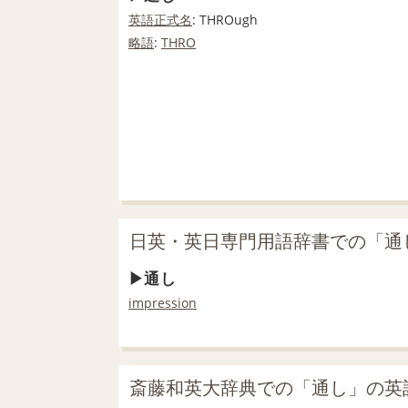
英語
正式
名
: THROugh
略語
:
THRO
日英・英日専門用語辞書での「通
通し
impression
斎藤和英大辞典での「通し」の英