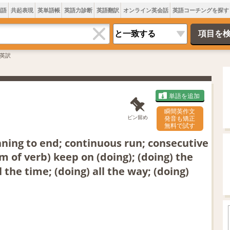
類語
共起表現
英単語帳
英語力診断
英語翻訳
オンライン英会話
英語コーチングを探す
英訳
単語を追加
瞬間英作文
ピン留め
発音も矯正
無料で試す
ning to end; continuous run; consecutive
 of verb) keep on (doing); (doing) the
l the time; (doing) all the way; (doing)