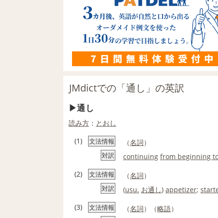
JMdictでの「通し」の英訳
通し
読み方
：
とおし
(1)
文法情報
（
名詞
）
対訳
continuing
from beginning t
(2)
文法情報
（
名詞
）
対訳
(
usu.
お通し
)
appetizer
;
start
(3)
文法情報
（
名詞
）（
略語
）