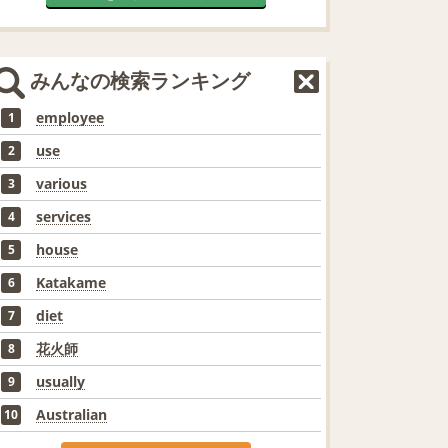
みんなの検索ランキング
employee
1
use
2
various
3
services
4
house
5
Katakame
6
diet
7
花火師
8
usually
9
Australian
10