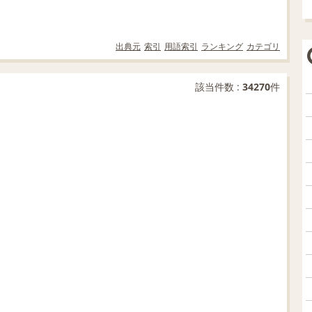
出典元
索引
用語索引
ランキング
カテゴリ
該当件数 :
34270
件