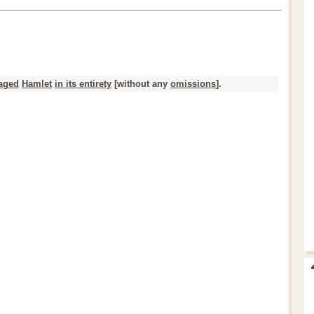
aged
Hamlet
in its entirety
[without any
omissions
].