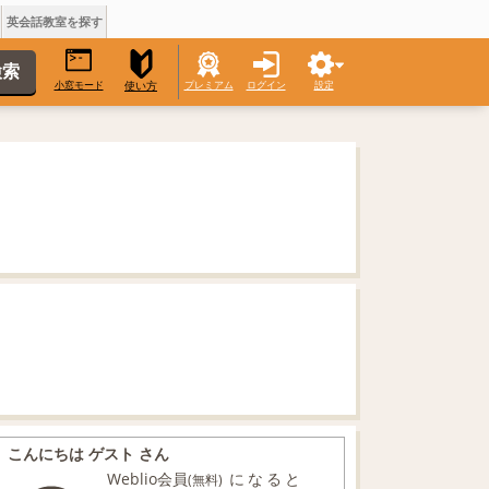
英会話教室を探す
小窓モード
プレミアム
ログイン
設定
使い方
こんにちは ゲスト さん
Weblio会員
になると
(無料)