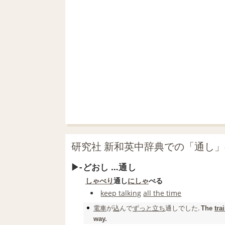
研究社 新和英中辞典での「通し
‐どおし …通し
しゃべり
通し
にしゃ
べる
keep talking
all the time
電車
が
込
んで
ずっと
立ち
通し
でした.
The
tra
way.