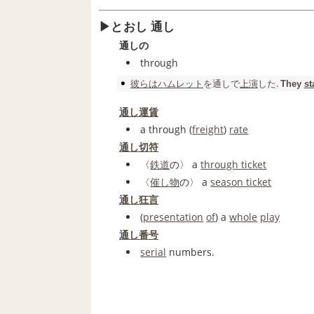
とおし 通し
通しの
through
彼らは
ハムレット
を
通し
で
上演
した.
They
st
通し運賃
a through (
freight
)
rate
通し切符
〈
鉄道
の〉 a
through ticket
〈
催し物
の〉 a
season ticket
通し狂言
(
presentation
of
) a
whole
play
通し番号
serial
numbers.