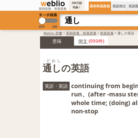
506万語
英和和英辞典
英語例文
英語
収録！
英和辞典・和英辞典
Weblio 辞書
>
英和辞典・和英辞典
>
和英辞典
>
通しの英語・
意味
例文
(999件)
‐どおし
通しの英語
continuing from begin
英訳・英語
run、(after -masu stem
whole time; (doing) al
non-stop