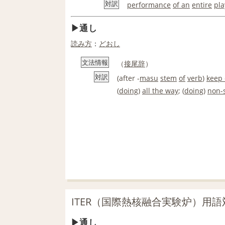
対訳
performance
of an
entire
pla
通し
読み方
：
どおし
文法情報
（
接尾辞
）
対訳
(after -
masu
stem
of
verb
)
keep
(
doing
)
all the way
; (
doing
)
non-
ITER（国際熱核融合実験炉）用
通し