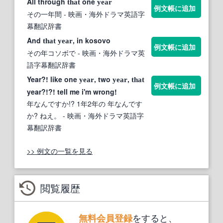
All through
one
that
year
例文帳に追加
その一年間
- 映画・海外ドラマ英語字
幕翻訳辞書
And
, in kosovo
that
year
例文帳に追加
その年コソボで
- 映画・海外ドラマ英
語字幕翻訳辞書
Year?! like one
, two
,
year
year
that
例文帳に追加
year?!?! tell me i'm wrong!
年なんですか!? 1年2年の 年なんです
か? ねえ。
- 映画・海外ドラマ英語字
幕翻訳辞書
>> 例文の一覧を見る
閲覧履歴
をすると、
無料会員登録