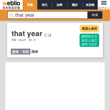
辞書
例文
診断
翻訳
単語帳
英和和英辞書
ログイン
単語
保存
を
that year
とは
瞬間英作文
意味・読み方・使い方
発音も矯正
無料で試す
意味・対訳
同年