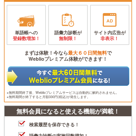
単語帳への
語彙力診断が
サイト内広告が
登録数増加！
無制限！
非表示！
まずは体験！今なら
最大６０日間無料
で
Weblioプレミアム体験ができます！
※無料期間終了後、Weblioプレミアムサービスは自動的に解約されません。
※無料期間が終了すると月額330円(税込)が発生します。
無料会員になると使える機能が満載！
検索履歴を保存できる！
語彙力診断の実施回数増加！