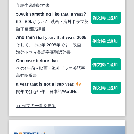
英語字幕翻訳辞書
5060k something like
, a
?
that
year
例文帳に追加
50、60kぐらい?
- 映画・海外ドラマ英
語字幕翻訳辞書
And then
,
, 2008
that
year
that
year
例文帳に追加
そして、その年 2008年です
- 映画・
海外ドラマ英語字幕翻訳辞書
One
before
year
that
例文帳に追加
その1年前
- 映画・海外ドラマ英語字
幕翻訳辞書
a
is not a leap
year
that
year
例文帳に追加
閏年ではない年
- 日本語WordNet
>> 例文の一覧を見る