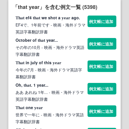
「that year」を含む例文一覧 (5398)
ef4
we shot a
ago.
That
that
year
例文帳に追加
EF4で、1年前です
- 映画・海外ドラマ
英語字幕翻訳辞書
October of
year...
that
例文帳に追加
その年の10月
- 映画・海外ドラマ英語
字幕翻訳辞書
in july of this
That
year
例文帳に追加
今年の7月
- 映画・海外ドラマ英語字
幕翻訳辞書
Oh,
. 1 year...
that
例文帳に追加
ああ あれね 1年...
- 映画・海外ドラマ
英語字幕翻訳辞書
one
That
year
例文帳に追加
世界で一年に
- 映画・海外ドラマ英語
字幕翻訳辞書