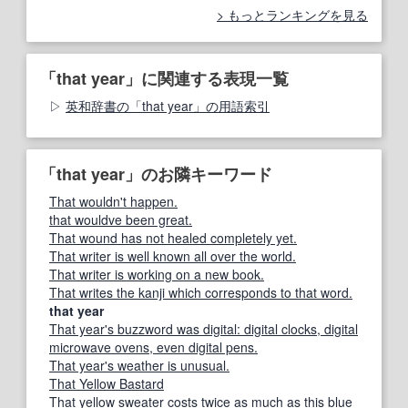
もっとランキングを見る
「that year」に関連する表現一覧
英和辞書の「that year」の用語索引
「that year」のお隣キーワード
That wouldn't happen.
that wouldve been great.
That wound has not healed completely yet.
That writer is well known all over the world.
That writer is working on a new book.
That writes the kanji which corresponds to that word.
that year
That year's buzzword was digital: digital clocks, digital
microwave ovens, even digital pens.
That year's weather is unusual.
That Yellow Bastard
That yellow sweater costs twice as much as this blue