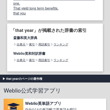
one.
That yield long term benefits.
that you
「that year」が掲載された辞書の索引
斎藤和英大辞典
出典元
索引
用語索引
ランキング
Weblio英和対訳辞書
出典元
索引
用語索引
ランキング
that yearのページの著作権
Weblio公式学習アプリ
Weblio英単語アプリ
自分だけの単語帳で英単語を暗記