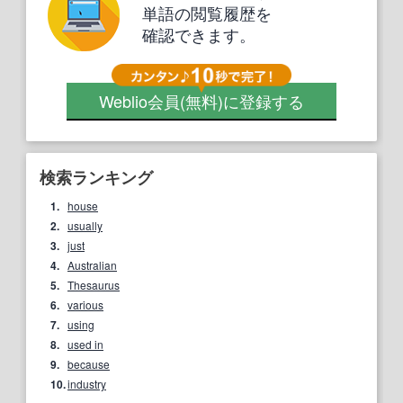
単語の閲覧履歴を
確認できます。
Weblio会員
(無料)
に登録する
検索ランキング
1.
house
2.
usually
3.
just
4.
Australian
5.
Thesaurus
6.
various
7.
using
8.
used in
9.
because
10.
industry