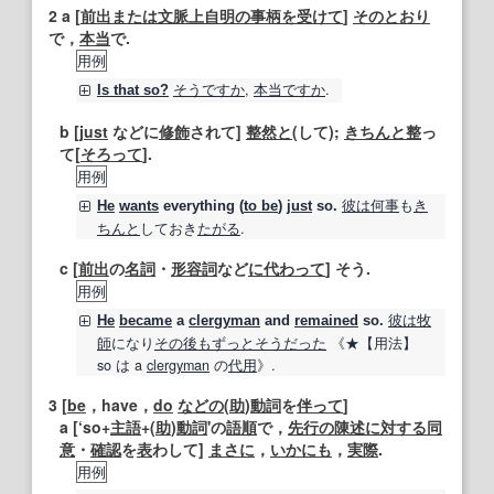
2
a [
前出
または
文脈
上
自明の
事柄
を受けて
]
そのとおり
で，
本当
で.
用例
そうですか
,
本当ですか
.
Is that so?
b [
just
などに
修飾
されて]
整然と
(して);
きちんと
整
っ
て[
そろって
].
用例
彼は
何事
も
き
He
wants
everything (
to be
)
just
so
.
ちんと
しておき
たがる
.
c [
前出
の
名詞
・
形容詞
など
に代わって
] そう.
用例
彼は
牧
He
became
a
clergyman
and
remained
so
.
師
になり
その後も
ずっと
そうだった
《★
【用法】
so
は a
clergyman
の
代用
》.
3
[
be
，have，
do
などの
(
助
)
動詞
を
伴って
]
a [‘so+
主語
+(
助
)
動詞
'の
語順
で，
先行の
陳述
に対する
同
意
・
確認
を
表
わして]
まさに
，
いかにも
，
実際
.
用例