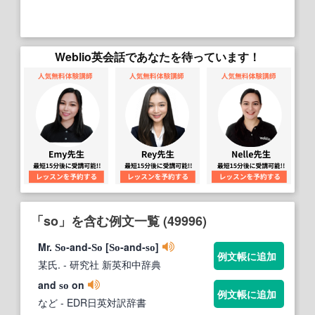
Weblio英会話であなたを待っています！
「so」を含む例文一覧 (49996)
Mr.
‐and‐
[
‐and‐
]
So
So
So
so
例文帳に追加
某氏.
- 研究社 新英和中辞典
and
on
so
例文帳に追加
など
- EDR日英対訳辞書