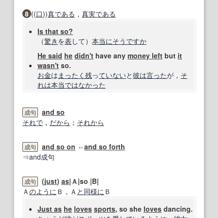
8
((
口
))
真
である
，
真実
である
Is that so?
（
驚き
を
表
して）
本当に
そうですか
He said
he
didn't
have any
money left
but
it
wasn't
so.
お金
は
まったく
残
っ
ていない
と
彼は
言った
が，
そ
れは本当
ではな
かった
and so
成句
それで
，
だから
；
それから
and so on
⇔
and so forth
成句
⇒and成句
(
just
)
as
|Ａ|so |B|
成句
Ａ
のように
Ｂ，Ａ
と同様に
Ｂ
Just as
he
loves
sports
, so she
loves
dancing.