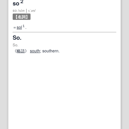
２
so
so
/
sóʊ
｜
sˈəʊ
/
【名詞】
１
＝
sol
.
So.
So.
《
略語
》
south
; southern.