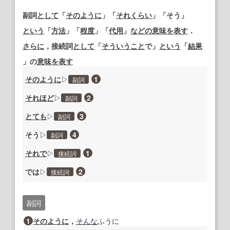
副詞
として
「
そのように
」「
それくらい
」「
そう
」
という
「
方法
」「
程度
」「
代用
」
などの
意味
を表す
．
さらに
，
接続詞
として
「
そういうこと
で
」
という
「
結果
」
の
意味
を表す
そのように
▷
1
副詞
それほど
▷
2
副詞
とても
▷
3
副詞
そう
▷
4
副詞
それで
▷
1
接続詞
では
▷
2
接続詞
副詞
1
そのように
，
そんな
ふうに