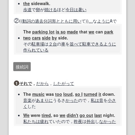
the
sidewalk.
歩道
で
卵
が
焼ける
ほど
今日は暑い
②
((
動詞の
過去分詞
形
とともに
用い
て))
…
な
ように
Aで
The
parking lot
is so
made
that
we
can
park
two
cars
side
by
side.
その
駐車場
は
２台
の
車
を
並べて
駐車
できるように
作られている
接続詞
1
それで
，
だから
，
したがって
The
music
was
too
loud
,
so I
turned
it
down.
音楽
が
あまりに
うるさ
かった
ので，
私は
音
を
小さ
く
した
We
were
tired
, so
we
didn't
go out
last
night.
私たちは
疲れ
ていたので，
昨夜
は
外出
し
なかった