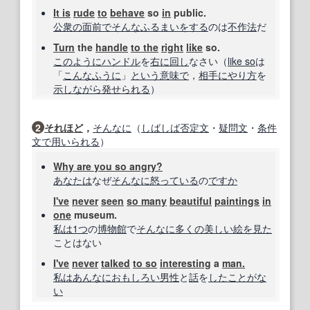
It is
rude
to
behave
so
in
public.
公衆の
面前で
そんな
ふるまい
をする
のは
不作法
だ
Turn
the
handle
to the
right
like
so.
このように
ハンドル
を
右に
回し
なさい（
like so
は
「
こんなふうに
」
という意味で
，
相手
にやり
方
を
示し
ながら
発
せられる
）
2
それほど
，
そんなに
（
しばしば
否定文
・
疑問文
・
条件
文
で用いられる
）
Why are you so angry?
あなたは
なぜ
そんなに
怒っている
の
ですか
I've
never
seen
so many
beautiful
paintings
in
one
museum.
私は
1つ
の
博物館
で
そんなに多くの
美しい
絵
を見た
ことはない
I've
never
talked
to so
interesting
a
man.
私は
あんなに
おもしろい
男性
と
話
を
したことがな
い