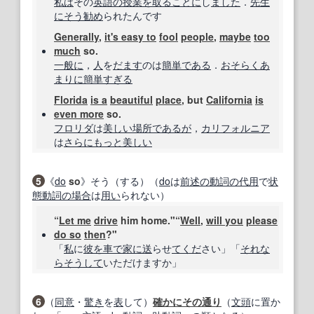
私は
その
英語の授業
を取る
ことに
し
ました
．
先生
にそう
勧め
られたんです
Generally
,
it's easy to
fool
people
,
maybe
too
much
so.
一般に
，
人
を
だます
のは
簡単である
．
おそらく
あ
まりに
簡単
すぎる
Florida
is a
beautiful
place
, but
California
is
even more
so.
フロリダ
は
美しい
場所
であるが
，
カリフォルニア
は
さらに
もっと
美しい
5
《
do
so
》そう（する）（
do
は
前述の
動詞の
代用
で
状
態動詞
の場合
は
用い
られない）
“
Let me
drive
him home."“
Well
,
will you
please
do so
then
?"
「
私
に
彼を
車で
家に
送
らせ
てくだ
さい」「
それな
ら
そうして
いただけますか」
6
（
同意
・
驚き
を
表
して）
確かに
その通り
（
文頭
に置か