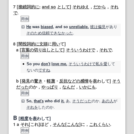
7
[
接続詞
的に
;
and so
として
]
それゆえ
，
だから
，
それ
で
.
用例
彼は
偏見
があり
He
was
biased
, and
so
unreliable.
そのため
信頼
できなかった
.
8
[
間投詞
的に
文頭
に
用い
て]
a [
言葉の
切り出し
として
]
そういうわけで
，
それで
.
用例
そういうわけで
私を
愛
して
So
you
don't
love me.
ないの
ですね
.
b [
発見
の
驚き
・
軽蔑
・
反抗
などの
感情
を
表
わして]
そう
だった
のか，
やっぱり
，
なんだ
，
いかにも
.
用例
あ,
そうだった
のか,
あの人
が
So
,
that's
who did
it.
それを
したのか.
B
[
程度
を
表
わして]
1
a それ[これ]ほど，
そんな
[
こんな
]に，
これくらい
.
用例