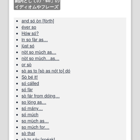
副詞としての「so」の
イディオムやフレーズ
and só òn [fòrth]
éver so
Hów só?
in so fàr as…
jùst só
nòt so mùch as…
nòt so mùch…as…
or sò
sò as to [sò as nót to] dó
Sò bé it!
só cálled
só fàr
sò fár from dóing…
so lóng as…
só mány…
só múch
so mùch as…
so múch for…
sò that
sò to sáy [spéak]