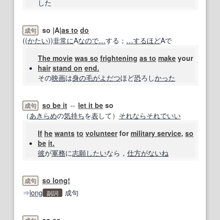
した
so |A|
as to
do
成句
((
かたい
))
非常に
A
なので
…
する；
…
するほど
Aで
The movie
was so
frightening
as to
make
your
hair
stand on
end.
その
映画
は
身の毛がよだつ
ほど
恐
ろし
かった
so be it
⇔
let it be
so
成句
（
あきらめ
の
気持ち
を
表
して）
それなら
それでいい
If
he
wants
to
volunteer
for
military service
,
so
be
it.
彼
が
軍務
に
志願
したい
なら，
仕方がないね
so long!
成句
⇒
long
成句
副詞
so so