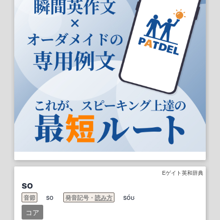
Eゲイト英和辞典
so
so
sóʊ
音節
発音記号・
読み方
コア