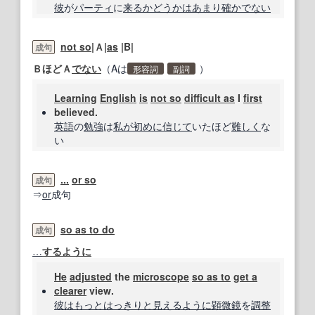
彼
が
パーティ
に
来る
かどうかは
あまり
確か
でない
not so
|Ａ|
as
|B|
成句
ＢほどＡ
でない
（Aは
）
形容詞
副詞
Learning
English
is
not so
difficult as
I
first
believed.
英語
の
勉強
は
私が
初めに
信じて
いたほど
難しく
な
い
...
or so
成句
⇒
or
成句
so as to do
成句
…
するように
He
adjusted
the
microscope
so as to
get a
clearer
view.
彼は
もっと
はっきりと
見える
ように
顕微鏡
を
調整