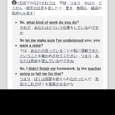
2
((
文頭
で))((
口
))
それでは
，
では，
つまり
，
やはり
，
ど
うやら
（
相手の
注意
を
促し
たり，
驚き
・
無関心
・
確認
の
気持ち
を表す
）
So,
what kind of
work
do you do
?
それで
，
あなたは
どういう
仕事
を
している
の
です
か
So
let me
make sure
I've
understood
you; you
want
a raise
?
では，
あなたの
言っている
ことが
私
に
理解できた
ということ
を
確か
め
させてください
，
つまり
，
あ
なたは
昇給
を
望んでいる
の
ですね
So, I
didn't
finish
my
homework.
Is
the
teacher
going to
fail
me
for that
?
つまり
，
ぼくは
宿題
を
終
えられ
なかった
んだ．
先
生
は
これで
ぼくを
落第
させる
かな
So!
You've
been
seeing
Sally
behind
my
back
,
have you?
へーぇ，
君は
私の
知らないところで
サリー
と
会っ
て
いたん
だね