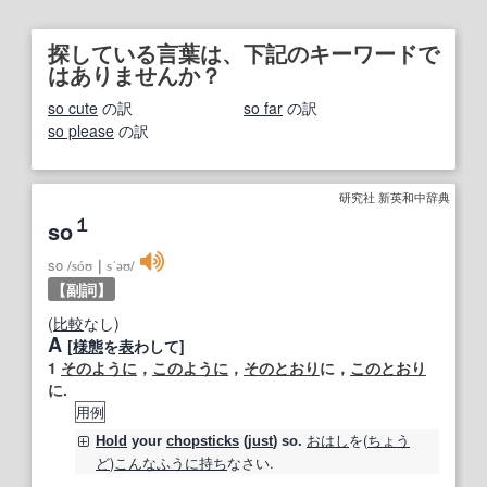
探している言葉は、下記のキーワードで
はありませんか？
so cute
の訳
so far
の訳
so please
の訳
研究社 新英和中辞典
１
so
so
/
sóʊ
｜
sˈəʊ
/
【副詞】
(
比較
なし)
A
[
様態
を
表
わして]
1
そのように
，
このように
，
そのとおり
に，
このとおり
に.
用例
おはし
を(
ちょう
Hold
your
chopsticks
(
just
)
so
.
ど
)
こんなふうに
持ち
なさい.