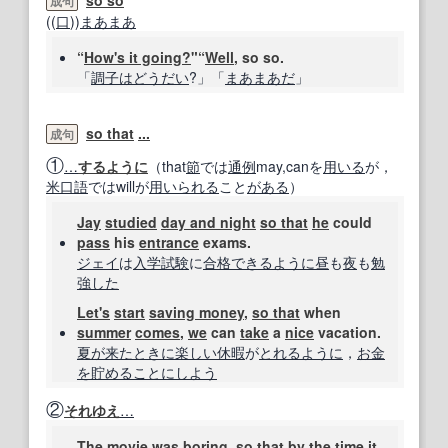
成句
((
口
))
まあまあ
“
How's it going?
"“
Well
, so so.
「
調子はどうだい
?」「
まあまあだ
」
so that
...
成句
①
…
するように
（that
節
では
通例
may,canを
用いる
が，
米
口語
ではwillが
用いられる
こと
がある
）
Jay
studied
day and night
so that
he
could
pass
his
entrance
exams.
ジェイ
は
入学試験
に
合格
できるように
昼
も
夜
も
勉
強した
Let's
start
saving money
,
so that
when
summer
comes
,
we
can
take
a
nice
vacation.
夏
が来た
ときに
楽しい
休暇
が
とれる
ように
，
お金
を貯める
ことに
しよう
②
それゆえ
…
The movie
was
boring
,
so that
by the time
it