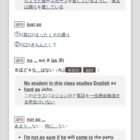
ちょうど
彼
が
スポーツ
を
愛している
ように
，
彼女
は
踊り
を
愛している
just so
成句
①
((
英
口
))
まったく
その通り
②
((
口
))
きちんと
して
no
...
so| A |
as
|B|
成句
ＢほどＡな
…
はない
（Aは
）
形容詞
副詞
No
student
in this
class
studies
English
so
hard
as
John.
この
クラス
には
ジョン
ほど
英語
を
一生懸命
勉強す
る
学生
は
いない
not so ...
成句
あまり
…
ない，
特に
…
ない
I'm
not so
sure
if
he
will
come to
the party.