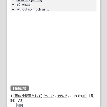
Sò whát?
withòut so mùch as…
【接続詞】
1
[
等位接続詞
として
]
そこで
，
それで
，…ので (
cf.
【副
詞】
A7
).
用例