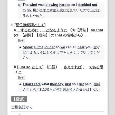
The
wind
was
blowing
harder
,
so
I
decided
not
風
が
ますます
強く
吹
いてき
ていたので
出かけ
to
go.
る
のを
やめた
.
2
[
従位接続詞
として
]
a
…するために
，
…となるように
《★
【用法】
so that
(
cf.
【副詞】
【成句】
)の that の
省略
から》.
用例
皆
が
Speak
a little
louder
so
we
can all
hear
you.
聞こえる
ように
もう少し
声
を
大きく
して
話して
くだ
さい
.
b [
just so
として
] 《
口語
》 …
さえすれば
，…
である限
りは
.
用例
給料
I don't care
what
they say
,
just
so
I
get
paid.
さえも
らえれば
彼ら
が
何と
言
おうと
かまい
は
しない
.
【語源】
古期
英語
から