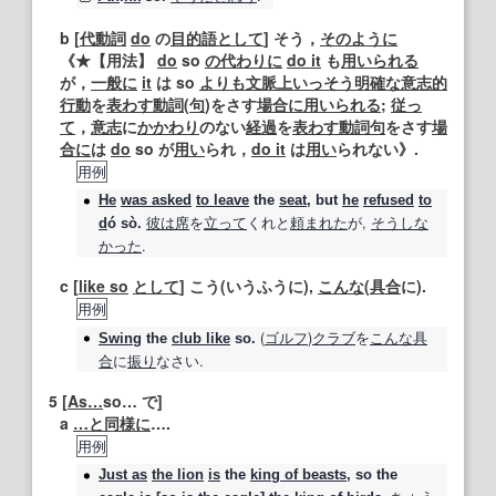
b [
代動詞
do
の
目的語
として
] そう，
そのように
《★
【用法】
do
so
の代わりに
do it
も
用いられる
が，
一般に
it
は so
よりも
文脈
上
いっそう
明確な
意志
的
行動
を
表わす
動詞
(
句
)をさす
場合に
用いられる
;
従っ
て
，
意志
に
かかわり
のない
経過
を
表わす
動詞句
をさす
場
合に
は
do
so が
用い
られ，
do it
は
用い
られない》.
用例
He
was asked
to leave
the
seat
, but
he
refused
to
彼は
席
を
立って
くれと
頼まれた
が,
そうし
な
d
ó sò.
かった
.
c [
like so
として
] こう(いうふうに),
こんな
(
具合
に).
用例
(
ゴルフ
)
クラブ
を
こんな
具
Swing
the
club like
so
.
合
に
振り
なさい.
5
[
As…
so… で]
a
…と同様に
….
用例
Just as
the lion
is
the
king of beasts
,
so
the