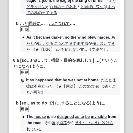
ちょう
eagle
is
[
so is
the
eagle
] the
king
of
birds.
ど
ライオン
が
百獣の王
である
の
と同様に
ワシ
は
すべ
ての
鳥の
王
である
.
b …と
同時に
…，
…に
つれて
….
用例
あ
As it
became
darker
,
so
the
wind
blew
harder.
たり
が
暗くなる
につれて
ますます
風
が
強く
吹
いてき
た 《★
【比較】
so
を
使わない
文
より
文語
的
》.
6
a [
so…that…
で;
様態
・
目的
を
表
わして] …(
というこ
とになる
)
ように
.
用例
たまたま
It
so
happened
that
he
was
not at
home.
彼は
不在
だった
《★
【用法】
この
文
の
so
は
省く
こ
とが
可能
》.
b [so…
as to
do
で] (…
することになる
)
ように
.
用例
The
house
is
so
designed
as to
be
invisible
from
その
家
は
道路
から
見えない
ように
設計
さ
the road.
れている
.