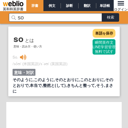
辞書
例文
診断
翻訳
単語帳
英和和英辞書
ログイン
単語
保存
を
so
とは
瞬間英作文
意味・読み方・使い方
LINE学習管理
無料で試す
So.
/
/
(米国英語)
/
/
(英国英語)
sóʊ
sˈəʊ
意味・対訳
そのように,このように,そのとおりに,このとおりに,その
とおりで,本当で,整然と(して),きちんと整って,そう,まさ
に