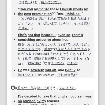
とは
思う
けど，
確かではない
」
“
Can you
memorize
these
English words
by
the
next
examination
?"“Yes,
I think so.
"
「
次の
試験
までに
これら
の
英単語
を
覚え
られます
か」「ええ，
そう思います
［
いいえ
，
そうは思い
ません
］」
She's
not that
beautiful
;
even so
,
there's
something
attractive
about
her.
彼女は
それほど
美しい
というわけではない
けど，
たとえ
そうで
も，
彼女
には
何か
人を引きつける
も
の
がある
（
even so
は「
たとえ
そうであっても
」
と
いう意味
．
関連する
表現
として
if so
「
もしそうな
ら
」，
Why so?
「なぜ
そうなの
」
がある
）
He
was
severely
told off
, and
rightly
so.
彼は
ひどく
しかられたが，
それは
当然だ
b
((
前文
の一部
を
指して
))
そう，
そのように
I've
decided to
take that
English
course. I
was
so
advised
by
my
teacher.