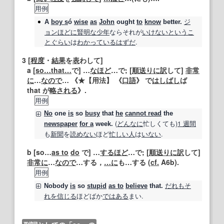
用例
ジ
A
boy s
ó
wise
as
John
ought
to
know
better.
ョン
ほどに
賢明な
少年
ならそれが
いけない
というこ
と
ぐらい
は
わかっている
はずだ
.
3
[
程度
・
結果
を
表
わして]
a [
so…that…
で] …
なほど
…で; [
順送りに
訳
して]
非常
に
…
なので
… 《★
【用法】
《
口語
》 で
はしばし
ば
that が
略
される
》.
用例
No
one
is
so
busy
that
he
cannot read
the
(
どんなに
忙しくても)
1 週間
newspaper
for a
week.
も
新聞
を
読めない
ほど
忙しい
人
は
いない
.
b [so…
as to
do
で] …
するほど
…で; [
順送りに
訳
して]
非常に
…
なので
…する，
…に
も…する (
cf.
A6b).
用例
だれも
そ
Nobody
is
so
stupid
as to
believe
that.
れを
信じる
ほどばか
ではある
まい.