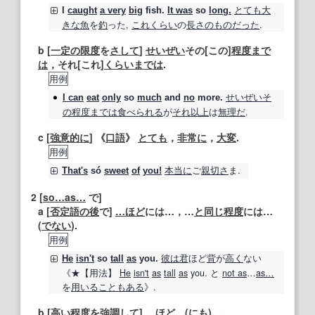
とても
大
I
caught
a very
big
fish.
It was
so
long.
きな
魚
を
釣
った,
これくらい
の
長さ
のもの
だった
.
b [
一定の
限度
を
さして
]
せいぜい
その[この]
程度
まで
は
，それ[これ]
くらい
までは
.
用例
せいぜい
そ
I can
eat
only
so
much
and
no
more.
の程度
までは
食べられる
が
それ以上
は
無理だ
.
c [
強意
的に
] 《
口語
》
とても
，
非常に
，
大変
.
用例
本当に
ご
親切さ
ま.
That's
só
sweet
of
you!
2
[
so…as…
で]
a [
否定
語
の後
で]
…ほど
には…，…
と同じ
程度
には…
(
でない
).
用例
彼は
君
ほど
背
が
高く
ない
He
isn't
so
tall
as
you.
《★
【用法】
He
isn't
as
tall
as
you. と
not as
…
as…
を
用いる
こともある
》.
b [
高い
程度
を
強調して
]
…ほど
…(にも)….