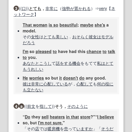
3
((
口
))
とても
，
非常に
（
強勢
が置かれる
）⇒
very
【
ネ
ットワーク
】
That woman
is so
beautiful
;
maybe
she's
a
model.
その
女性
は
とても美しい
．
おそらく
彼女は
モデル
だろう
I'm
so
pleased
to
have had this
chance
to
talk
to
you.
あなた
とこうし
て
話をする
機会
をもてて
私は
とて
も
うれしい
He
worries
so but
it
doesn't
do
any good.
彼は
非常に
心配している
が，
心配して
も
何の役に
も立たない
4
a
((
前文
を
指して
))
そう，
そのように
“
Do
they
sell
heaters
in that
store
?"“
I believe
so, but
I'm not sure.
"
「その
店
では
暖房機
を
売
って
いますか
」「
そうだ