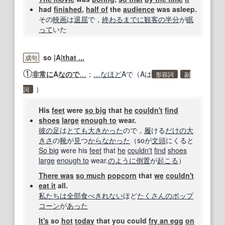
had
finished
,
half of
the
audience
was asleep.
その
映画
は
退屈
で，
終わる
までに
観客
の半分
が
眠
って
いた
so |A|
that ...
成句
①
非常に
A
なので
…
；
…
なほど
Aで（Aは
形容詞
副
）
詞
His
feet
were
so big
that
he
couldn't
find
shoes
large
enough to
wear.
彼の
足
は
とても
大き
かった
ので，
履
ける
だけの
大
きさ
の
靴
が
見
つ
からな
かった
（soが
文頭
にくると
So big
were his
feet
that
he
couldn't
find
shoes
large
enough to
wear.
のように
倒置
が
起こる
）
There was
so much
popcorn
that
we
couldn't
eat it
all.
私たちは
全部
食べきれない
ほど
たくさんの
ポップ
コーン
が
あった
It's
so
hot
today
that you could
fry an egg
on