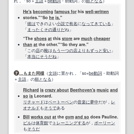
れ，「so＋
主語
＋
be動詞
・助動詞」の
順
となる
）
He's
becoming
famous for
his
well‐written
stories."“So
he
is.
"
「
彼は
できのよい
小説
で有名
に
なってきている
」
「
まったく
その通りだ
ね」
“The
shoes
at
this
store
are
much
cheaper
than
at
the other."“So they are."
「この
店
の
靴
は
もう一つの
店
よりも
ずっと
安い
」
「
本当に
そうだね
」
7
…
もまた
同様
（
文頭
に置かれ，「so+
be動詞
・助動詞
＋
主語
」の
順
となる
）
Richard
is
crazy about
Beethoven
's
music
and
so
is
Leonard.
リチャード
は
ベートーベン
の
音楽
に夢中
だが，
レ
オナルド
も
そうで
ある
Bill
works out
at
the
gym
and so
does Pauline.
ビル
は
体育館
で
トレーニングする
が，
ポーリーン
も
そうだ