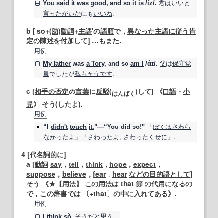
君は
いいと
You said it
was
good
, and
so
it is
/íz/.
言った
がいか
にも
いいね
.
b [‘so+(
助
)
動詞
+
主語
'の
語順
で，
異なった
主語
に従う
肯
定
の
陳述
を
付加
して] …
もまた
.
用例
父
は
保守党
My father
was
a Tory
, and
so
am I
/άɪ/.
員
でしたが
私もそうです
.
c [
相手の
否定
の
言葉
に
反駁
(
)して] 《
口語
・
小
は
んば
く
児
》 そう(したよ).
用例
「
ぼくは
さわら
“I
didn't
touch
it.
"—“You did so!"
なかった
よ」「さわったよ, さわ
ったく
せに」.
4
[
代名詞
的に
]
a [
動詞
say
，
tell
，
think
，
hope
，
expect
，
suppose
，
believe
，
fear
，
hear
などの
目的語
として
]
そう 《★
【用法】
この用法は that
節
の
代用
になるの
で，この
辞書
では 〔+that〕
の中に
入れて
ある》.
用例
そうだ
と思う
.
I th
í
nk
sò.