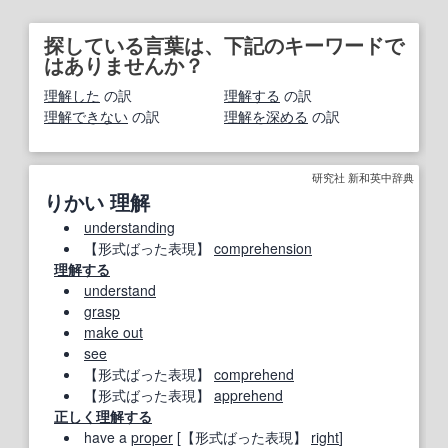
探している言葉は、下記のキーワードで
はありませんか？
理解した
の訳
理解する
の訳
理解できない
の訳
理解を深める
の訳
研究社 新和英中辞典
りかい 理解
understanding
【形式ばった表現】
comprehension
理解する
understand
grasp
make out
see
【形式ばった表現】
comprehend
【形式ばった表現】
apprehend
正しく
理解する
have a
proper
[
【形式ばった表現】
right
]