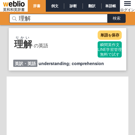
辞書
例文
診断
翻訳
単語帳
英和和英辞書
ログイン
単語
保存
を
りかい
理解
の英語
瞬間英作文
LINE学習管理
無料で試す
英訳・英語
understanding; comprehension