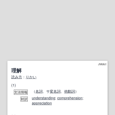
JMdict
理解
読み方
：
りかい
(1)
（
名詞
、サ
変名
詞
、
他動詞
）
文法情報
understanding
;
comprehension
;
対訳
appreciation