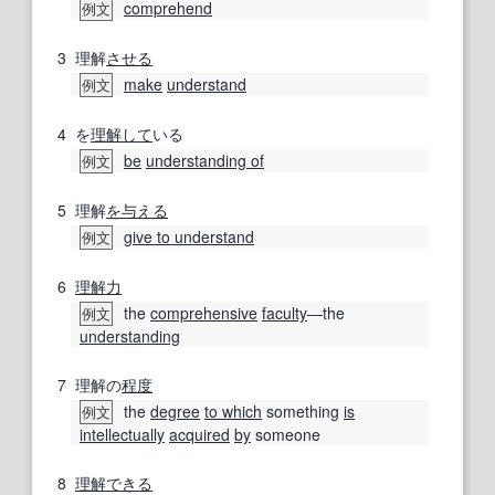
comprehend
例文
3
理解
させる
make
understand
例文
4
を
理解して
いる
be
understanding of
例文
5
理解
を与える
give to understand
例文
6
理解力
the
comprehensive
faculty
―the
例文
understanding
7
理解の
程度
the
degree
to which
something
is
例文
intellectually
acquired
by
someone
8
理解できる