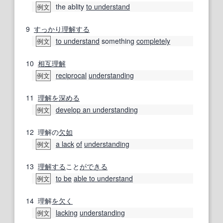
the ablity
to understand
例文
9
すっかり
理解する
to understand
something
completely
例文
10
相互理解
reciprocal
understanding
例文
11
理解を深める
develop an understanding
例文
12
理解の
欠如
a lack
of
understanding
例文
13
理解する
こと
ができる
to be
able to understand
例文
14
理解
を欠く
lacking
understanding
例文