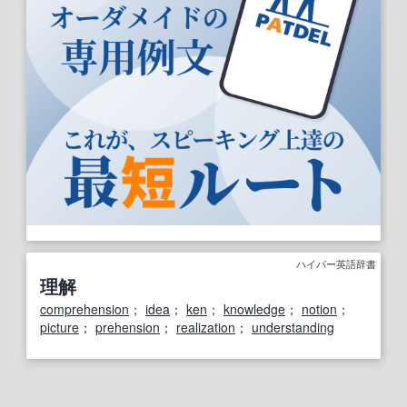
ハイパー英語辞書
理解
comprehension
；
idea
；
ken
；
knowledge
；
notion
；
picture
；
prehension
；
realization
；
understanding