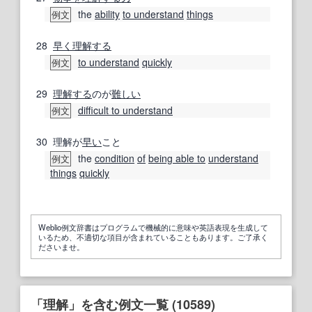
the
ability
to understand
things
例文
28
早く
理解する
to understand
quickly
例文
29
理解する
のが
難しい
difficult to understand
例文
30
理解が
早い
こと
the
condition
of
being able to
understand
例文
things
quickly
Weblio例文辞書はプログラムで機械的に意味や英語表現を生成して
いるため、不適切な項目が含まれていることもあります。ご了承く
ださいませ。
「理解」を含む例文一覧 (10589)