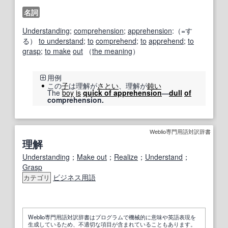
名詞
Understanding
;
comprehension
;
apprehension
:（=す
る）
to understand
;
to
comprehend
;
to
apprehend
;
to
grasp
;
to make
out
（
the meaning
）
用例
この
子
は理解が
さとい
、理解が
鈍い
The
boy
is
quick of apprehension
―
dull
of
comprehension.
Weblio専門用語対訳辞書
理解
Understanding
；
Make out
；
Realize
；
Understand
；
Grasp
ビジネス用語
カテゴリ
Weblio専門用語対訳辞書はプログラムで機械的に意味や英語表現を
生成しているため、不適切な項目が含まれていることもあります。