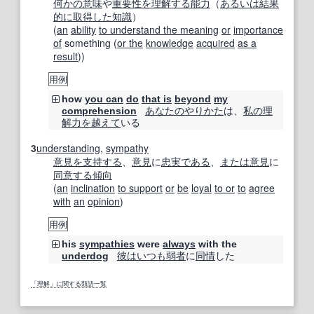
何かの
意味
や
重要性
を理解する
能力
（
あるいは
結果
的に
取得した
知識
）
(
an
ability
to understand the meaning
or
importance
of
something (
or the
knowledge
acquired
as a
result
))
用例
how
you can
do
that is
beyond
my
あなたの
やりかた
は、
私の
理
comprehension
解力
を越えて
いる
3
understanding
,
sympathy
意見を
支持する
、
意見
に
忠実である
、
または
意見
に
同意する
傾向
(
an
inclination
to support
or
be
loyal
to or
to
agree
with
an
opinion
)
用例
his
sympathies
were
always
with the
彼は
いつも
弱者
に
同情
した
underdog
「理解」に関する類語一覧