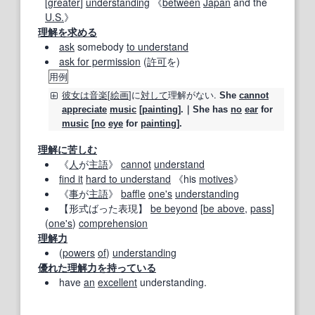
[
greater
]
understanding
《
between
Japan
and the
U.S.
》
理解を求める
ask
somebody
to understand
ask for permission
(
許可
を)
用例
彼女は
音楽
[
絵画
]に
対して
理解
がない.
She
cannot
appreciate
music
[
painting
].｜She has
no
ear
for
music
[
no
eye
for
painting
].
理解に苦しむ
《
人
が
主語
》
cannot
understand
find it
hard to understand
《his
motives
》
《
事
が
主語
》
baffle
one's
understanding
【形式ばった表現】
be beyond
[
be above
,
pass
]
(
one's
)
comprehension
理解力
(
powers
of
)
understanding
優れた
理解力
を持っている
have
an
excellent
understanding.