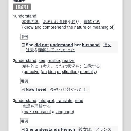
【
動詞
】
1
understand
本来の姿
、
あるいは
意味
を
知
り、
理解する
(
know
and
comprehend
the
nature
or
meaning
of
)
用例
彼女
She
did not
understand
her
husband
は
夫
を
理解して
いなかった
2
understand
,
see
,
realise
,
realize
精神的に
（
考え
、
または
状況
を）
知覚する
(
perceive
(
an
idea
or
situation
)
mentally
)
用例
今や
っと
分かった！
Now
I see!
3
understand
,
interpret
,
translate
,
read
言語
を理解する
(
make sense of
a
language
)
用例
彼女は
、
フランス
She
understands
French