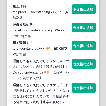
相互
理解
例文帳に追加
reciprocal understanding
- Eゲイト英
和辞典
理解
を深める
例文帳に追加
develop an understanding
- Weblio
Email例文集
早く
理解
する
例文帳に追加
to understand quickly
- EDR日英
対訳辞書
理解
してもらえたでしょうか
（目上の
例文帳に追加
方には使わない表現【通常の表現】）
Do you understand?
- 場面別・シ
ーン別英語表現辞典
理解
してもらえたでしょうか
（「これ
例文帳に追加
で理解してもらえましたか？」と以前
にも理解に苦しんでいて、再確認をす
る場合に使う表現【通常の表現】）