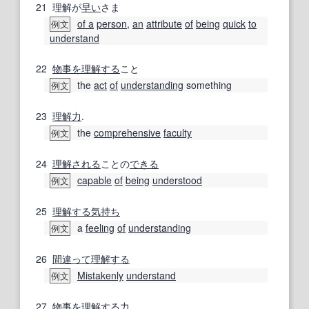
21
理解が
早い
さま
of a
person
,
an
attribute
of
being
quick
to
例文
understand
22
物事
を理解する
こと
the
act
of
understanding
something
例文
23
理解力
.
the
comprehensive
faculty
例文
24
理解される
ことの
できる
capable
of
being
understood
例文
25
理解する
気持ち
a
feeling
of
understanding
例文
26
間違って
理解する
Mistakenly
understand
例文
27
物事
を理解する
力