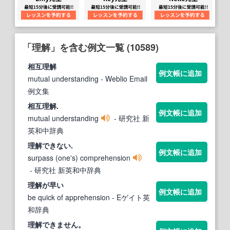
「理解」を含む例文一覧 (10589)
相互
理解
例文帳に追加
mutual understanding
- Weblio Email
例文集
相互
理解
.
例文帳に追加
mutual understanding
- 研究社 新
英和中辞典
理解
できない.
例文帳に追加
surpass (one's) comprehension
- 研究社 新英和中辞典
理解
が早い
例文帳に追加
be quick of apprehension
- Eゲイト英
和辞典
理解
できません。