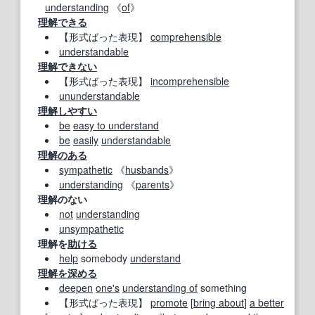
understanding
《
of
》
理解できる
【形式ばった表現】
comprehensible
understandable
理解できない
【形式ばった表現】
incomprehensible
ununderstandable
理解しやすい
be
easy to understand
be
easily
understandable
理解のある
sympathetic
《
husbands
》
understanding
《
parents
》
理解のない
not
understanding
unsympathetic
理解を
助ける
help
somebody
understand
理解を深める
deepen
one's
understanding of
something
【形式ばった表現】
promote
[
bring about
]
a better