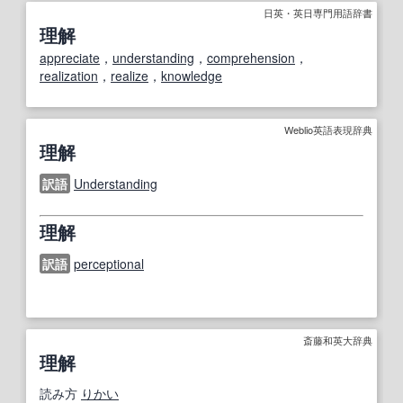
日英・英日専門用語辞書
理解
appreciate
，
understanding
，
comprehension
，
realization
，
realize
，
knowledge
Weblio英語表現辞典
理解
訳語
Understanding
理解
訳語
perceptional
斎藤和英大辞典
理解
読み方
りかい