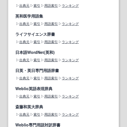
出典元
索引
用語索引
ランキング
英和医学用語集
出典元
索引
用語索引
ランキング
ライフサイエンス辞書
出典元
索引
用語索引
ランキング
日本語WordNet(英和)
出典元
索引
用語索引
ランキング
日英・英日専門用語辞書
出典元
索引
用語索引
ランキング
Weblio英語表現辞典
出典元
索引
用語索引
ランキング
斎藤和英大辞典
出典元
索引
用語索引
ランキング
Weblio専門用語対訳辞書