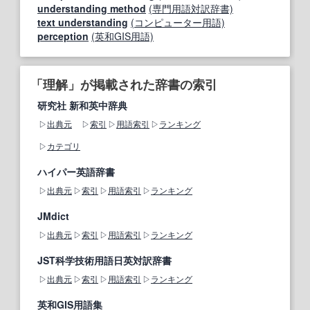
understanding method
(専門用語対訳辞書)
text understanding
(コンピューター用語)
perception
(英和GIS用語)
「理解」が掲載された辞書の索引
研究社 新和英中辞典
出典元
索引
用語索引
ランキング
カテゴリ
ハイパー英語辞書
出典元
索引
用語索引
ランキング
JMdict
出典元
索引
用語索引
ランキング
JST科学技術用語日英対訳辞書
出典元
索引
用語索引
ランキング
英和GIS用語集