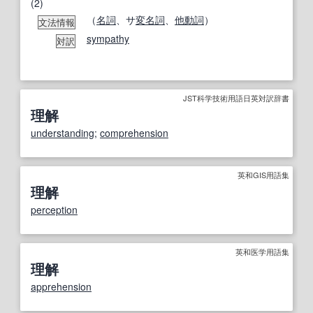
(2)
（
名詞
、サ
変名
詞
、
他動詞
）
文法情報
sympathy
対訳
JST科学技術用語日英対訳辞書
理解
understanding
;
comprehension
英和GIS用語集
理解
perception
英和医学用語集
理解
apprehension