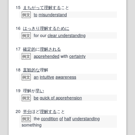
15
まちがって
理解する
こと
to
misunderstand
例文
16
はっきり
理解する
ために
for our
clear understanding
例文
17
確定的
に
理解される
apprehended
with
certainty
例文
18
直観的な
理解
an
intuitive
awareness
例文
19
理解が
早い
be
quick of apprehension
例文
20
半分
ほど
理解する
こと
the
condition
of
half
understanding
例文
something