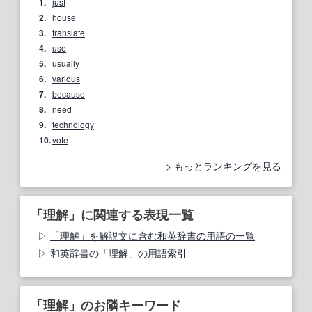
1.
just
2.
house
3.
translate
4.
use
5.
usually
6.
various
7.
because
8.
need
9.
technology
10.
vote
もっとランキングを見る
「理解」に関連する表現一覧
「理解」を解説文に含む和英辞書の用語の一覧
和英辞書の「理解」の用語索引
「理解」のお隣キーワード