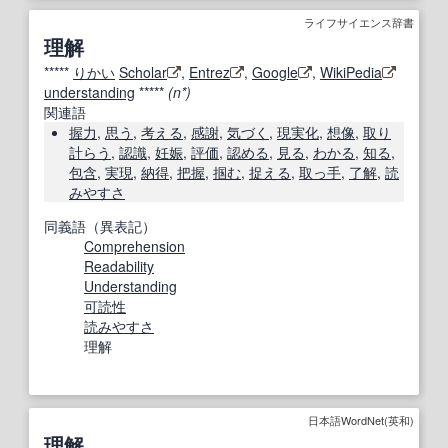
ライフサイエンス辞書
理解
*****
りかい
Scholar
,
Entrez
,
Google
,
WikiPedia
understanding
*****
(n*)
関連語
握力
,
思う
,
考える
,
感謝
,
気づく
,
現実化
,
想像
,
取り
計らう
,
認識
,
妊娠
,
評価
,
認める
,
見る
,
わかる
,
知る
,
包含
,
実現
,
納得
,
把握
,
掴む
,
捉える
,
取っ手
,
了解
,
読
みやすさ
同義語（異表記）
Comprehension
Readability
Understanding
可読性
読みやすさ
理解
日本語WordNet(英和)
理解