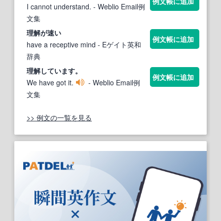
例文帳に追加
I cannot understand.
- Weblio Email例
文集
理解
が速い
例文帳に追加
have a receptive mind
- Eゲイト英和
辞典
理解
しています。
例文帳に追加
We have got it.
- Weblio Email例
文集
>> 例文の一覧を見る