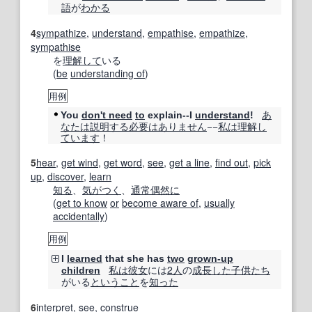
語
が
わかる
4
sympathize
,
understand
,
empathise
,
empathize
,
sympathise
を
理解して
いる
(
be
understanding of
)
用例
あ
You
don't need
to
explain--I
understand
!
なたは
説明する
必要
はあり
ません
−−
私は
理解し
ています
！
5
hear
,
get wind
,
get word
,
see
,
get a line
,
find out
,
pick
up
,
discover
,
learn
知る
、
気がつく
、
通常
偶然に
(
get to know
or
become aware of
,
usually
accidentally
)
用例
I
learned
that she has
two
grown-up
私は
彼女
には
2人
の
成長した
子供たち
children
がいる
ということ
を
知った
6
interpret
,
see
,
construe