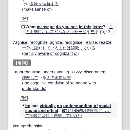
その
意味
を理解する
(
make sense of
)
用例
こ
What
message
do you see
in this
letter
?
の手
紙
において
どんな
メッセージ
を
見
ますか？
7
agnise
,
recognize
,
agnize
,
recognise
,
realise
,
realize
十分に
認知
している
または
認識している
(
be
fully
aware
or
cognizant
of
)
【
名詞
】
1
apprehension
,
understanding
,
savvy
,
discernment
理解して
いる
人の
認知状態
(the
cognitive
condition
of someone
who
understands
)
用例
he
has
virtually
no
understanding of
social
彼は
社会的
因果関係
につい
cause and effect
て
実際には
何も
理解して
いない
2
comprehension