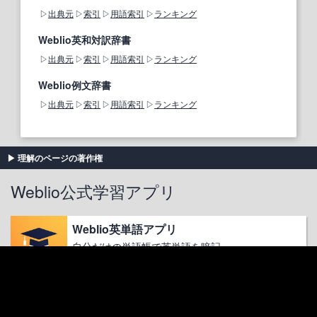
出典元
索引
用語索引
ランキング
Weblio英和対訳辞書
出典元
索引
用語索引
ランキング
Weblio例文辞書
出典元
索引
用語索引
ランキング
理解のページの著作権
Weblio公式学習アプリ
Weblio英単語アプリ
自分だけの単語帳で英単語を暗記
iOS
Weblio英和翻訳アプリ
2秒で翻訳、翻訳結果を話す！