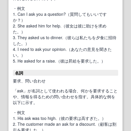
・例文
1. Can I ask you a question?（質問してもいいです
か？）
2. She asked him for help.（彼女は彼に助けを求め
た。）
3. They asked us to dinner.（彼らは私たちを夕食に招待
した。）
4. I need to ask your opinion.（あなたの意見を聞きた
い。）
5. He asked for a raise.（彼は昇給を要求した。）
名詞
要求、問い合わせ
「ask」が名詞として使われる場合、何かを要求すること
や、情報を得るための問い合わせを指す。具体的な例を
以下に示す。
・例文
1. His ask was too high.（彼の要求は高すぎた。）
2. The customer made an ask for a discount.（顧客は割
引を要求した。）