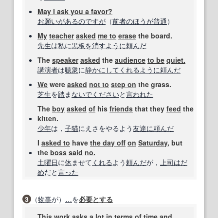
May I ask you a favor?
お願いがあるのですが
（
前者の
ほうが
普通
）
My
teacher
asked
me to
erase
the board.
先生
は
私
に
黒板を消す
ように
頼んだ
The
speaker
asked
the
audience
to be
quiet.
講演者
は
聴衆
に
静かにして
くれる
ように
頼んだ
We
were
asked
not to
step on
the grass.
芝生
を
踏
ま
ないで
ください
と
言われた
The
boy
asked
of
his
friends
that they
feed
the
kitten.
少年
は，
子猫
にえさをやるよう
友達に
頼んだ
I
asked to
have
the day off
on
Saturday
, but
the
boss
said
no.
土曜日
に
休
ませて
くれる
よう
頼んだ
が，
上司
はだ
め
だと
言った
3
（
物事
が）
…
を
必要とする
This
work
asks
a lot
in terms of
time
and