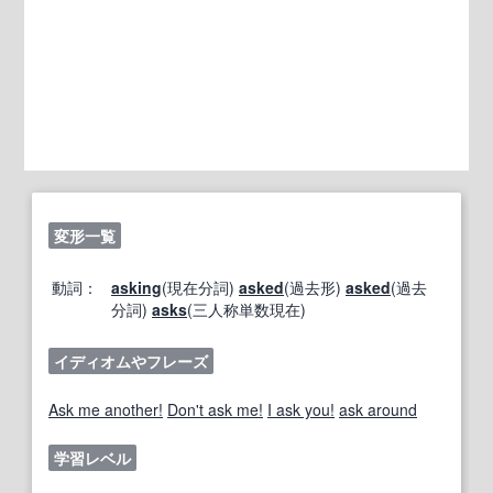
変形一覧
動詞：
asking
(現在分詞)
asked
(過去形)
asked
(過去
分詞)
asks
(三人称単数現在)
イディオムやフレーズ
Ask me another!
Don't ask me!
I ask you!
ask around
学習レベル