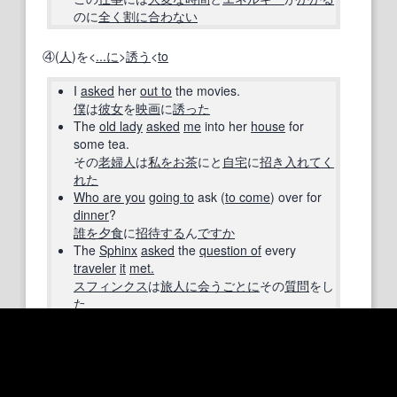
のに
全く
割に合わない
④(
人
)を<
...に
>
誘う
<
to
I
asked
her
out to
the movies.
僕
は
彼女
を
映画
に
誘った
The
old lady
asked
me
into her
house
for
some tea.
その
老婦人
は
私を
お茶
にと
自宅
に
招き
入れて
く
れた
Who are you
going to
ask (
to come
) over for
dinner
?
誰を
夕食
に
招待する
ん
ですか
The
Sphinx
asked
the
question of
every
traveler
it
met.
スフィンクス
は
旅人
に会う
ごとに
その
質問
をし
た
《
ask A
of B
》BにAを
尋ねる
Jane
asked
(
me
)
if I
was serious.
私が
本気
かどうか
ジェーン
は
聞いた
"Did you
enjoy yourself
?"
asked
the host.
「
お楽しみ
いただけ
ました
か」と
主催者
は
尋
ね