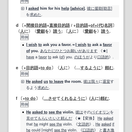
用例
彼に
援助
[
助言
]
I
asked
him for his
help
[
advice
].
を
求めた
.
d 〔+
間接目的語
+
直接目的語
/ +
目的語
+
of+
(
代
)
名詞
〕
〈
人
に〉〈
愛顧
を〉
請う
; 〔
人
に〕〈
愛顧
を〉
請う
.
用例
I wish
to
ask
you a favor.＝
I wish
to
ask
a
favor
あなたに
ひとつ
お願いがあります
《★
I
of
you.
have
a
favor
to
ask
(
of
) you.
のほうが
より
口語的
》.
e 〔+
目的語
+
to do
〕〈
人
に〉〈…
するように
〉
頼む
.
用例
彼は
我々
に
退室
す
He
asked
us
to leave
the room.
るよう
求めた
.
f 〔+
to do
〕〈
…させ
て
くれる
ように
〉(
人
に)
頼む
.
用例
彼は
その
バイオリン
を
He
asked to
see the
violin.
見せて
もらい
たいと
頼んだ
《★
【変換】
He
asked
that
he
might
see the
violin. 《
文語
的
》,
He
asked
if
he
could [might]
see the
violin. 《
口語的
》 と
書き換