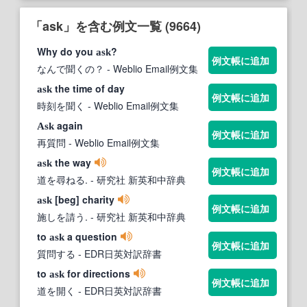
「ask」を含む例文一覧 (9664)
Why do you
?
ask
例文帳に追加
なんで聞くの？
- Weblio Email例文集
the time of day
ask
例文帳に追加
時刻を聞く
- Weblio Email例文集
again
Ask
例文帳に追加
再質問
- Weblio Email例文集
the way
ask
例文帳に追加
道を尋ねる.
- 研究社 新英和中辞典
[beg] charity
ask
例文帳に追加
施しを請う.
- 研究社 新英和中辞典
to
a question
ask
例文帳に追加
質問する
- EDR日英対訳辞書
to
for directions
ask
例文帳に追加
道を開く
- EDR日英対訳辞書