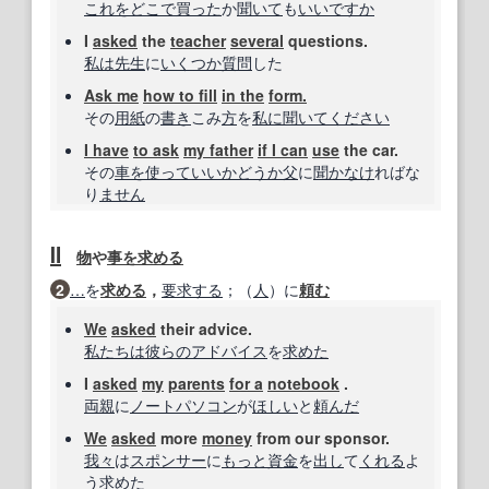
これを
どこで買った
か
聞いて
も
いいですか
I
asked
the
teacher
several
questions.
私は
先生
に
いくつか
質問
した
Ask me
how to fill
in the
form.
その
用紙
の
書き
こみ
方
を
私に聞いて
ください
I have
to ask
my father
if I can
use
the car.
その
車
を使って
いいか
どうか
父
に
聞
かなけ
ればな
り
ません
Ⅱ
物
や
事
を求める
2
…
を
求める
，
要求する
；（
人
）に
頼む
We
asked
their advice.
私たちは
彼らの
アドバイス
を
求めた
I
asked
my
parents
for a
notebook
.
両親
に
ノートパソコン
が
ほしい
と
頼んだ
We
asked
more
money
from our sponsor.
我々
は
スポンサー
に
もっと
資金
を
出し
て
くれる
よ
う
求めた