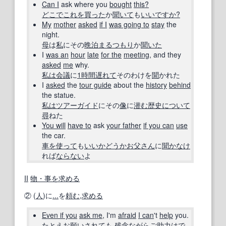
Can I
ask where you
bought
this?
どこで
これを
買った
か
聞いて
も
いいですか?
My
mother
asked
if I
was going to
stay
the
night.
母
は
私
にその
晩
泊まる
つもり
か
聞いた
I
was an
hour
late
for the
meeting
, and they
asked
me
why.
私は
会議
に
1時間
遅れて
そのわけを
聞
かれた
I
asked
the
tour guide
about the
history
behind
the statue.
私は
ツアーガイド
にその
像
に
潜む
歴史
について
尋
ねた
You will
have to
ask
your father
if you can
use
the car.
車
を使って
も
いいか
どうか
お父さん
に
聞
かなけ
れば
ならない
よ
II
物・事
を求める
② (
人
)に
...
を
頼む
,
求める
Even if you
ask me
, I'm
afraid
I can
't
help
you.
たとえ
お願い
されても,
残念ながら
ご
助力
は
で