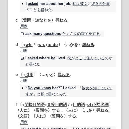
私は
彼女
に
彼女の
仕事
I
asked
her about her job.
のことを
尋
ねた.
c 〈
質問
・
道
などを〉
尋ねる
.
用例
たくさんの
質問をする
.
ask
many
questions
d 〔+
wh.
/ +
wh.
+
to do
〕〈…かを〉
尋ねる
.
用例
彼
が
どこに
住んでいる
のか
I
asked
where
he
lived.
と
尋
ねた.
e 〔+
引用
〕〈…かと〉
尋ねる
.
用例
「
彼女
を知っていま
“
Do you know
her?" I asked.
すか
」と
私は
尋
ねてみた.
f 〔+
間接目的語
+
直接目的語
/ +
目的語
+
of+
(
代
)
名詞
〕
〈
人
に〉〈
質問
を〉する，〈
人
に〉〈…を〉
尋ねる
;
《
文語
》〔
人
に〕〈
質問
を〉する.
用例