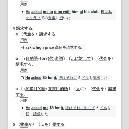
用例
彼は
私
He
asked
me to
dine with
him
at
his club.
を
クラブ
での
食事
に
招
いた.
4
請求する
:
a 〈
代金
を〉
請求する
.
用例
高値
を
請求する
.
ask
a high
price
b 〔+
目的語
+for+(
代
)
名詞
〕〔
…に
対して
〕〈
代金
を〉
請求する
.
用例
彼は
それに
5
ドル
を
請求
した.
He
asked
$5 for
it.
c 〔+
間接目的語
+
直接目的語
〕〈
人
に〉〈
代金
を〉
請求
する
.
用例
彼は
それに対して
5
ドル
を
He
asked
me
$5 for
it.
私
に
請求
した.
5
〈
物事
が〉〈…を〉
要する
.