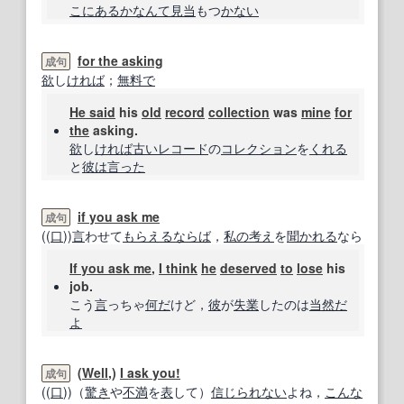
こに
あるか
なんて
見当
もつ
かない
for the asking
成句
欲
し
ければ
；
無料で
He said
his
old
record
collection
was
mine
for
the
asking.
欲
し
ければ
古い
レコード
の
コレクション
を
くれる
と
彼は
言った
if you ask me
成句
((
口
))
言
わせて
もらえる
ならば
，
私の考え
を
聞かれる
なら
If you ask me
,
I think
he
deserved
to
lose
his
job.
こう
言
っちゃ
何だ
けど，
彼
が
失業
したのは
当然だ
よ
(
Well
,)
I ask you!
成句
((
口
))（
驚き
や
不満
を
表
して）
信じられない
よね，
こんな