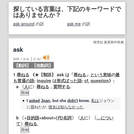
探している言葉は、下記のキーワードで
はありませんか？
ask around
の訳
ask me
の訳
研究社 新英和中辞典
ask
ask
/
ˈæsk
｜
άːsk
/
【動詞】
【他動詞】
1
尋ねる
《★
【類語】
ask は「
尋ねる
」
という意味
の
最
も
普通の
語
;
inquire
は
形式ばった
語
;
cf.
question
》:
a 〈
人
に〉
尋ねる
，
質問する
.
用例
私は
ジョウン
I
asked
Joan
, but she
didn't
know.
に
尋
ねたが,
彼女は
知らなかった
.
b 〔+
目的語
+about+(
代
)
名詞
〕〈
人
に〉〔
…に
つい
て
〕
尋ねる
.
用例