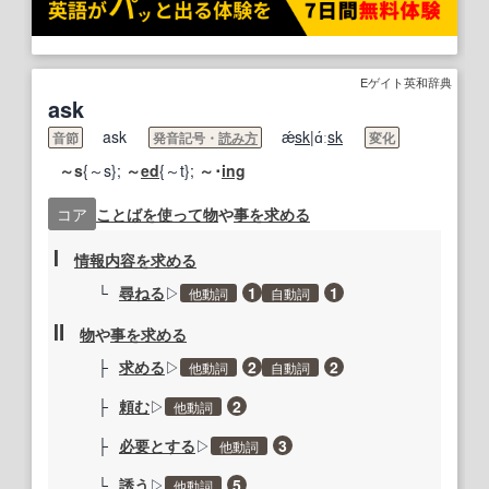
Eゲイト英和辞典
ask
ask
ǽ
sk
|ɑ́ː
sk
音節
発音記号・
読み方
変化
～s
{～s};
～
ed
{～t};
～･
ing
コア
ことば
を使って
物
や
事
を求める
Ⅰ
情報内容
を求める
└
尋ねる
▷
1
1
他動詞
自動詞
Ⅱ
物
や
事
を求める
├
求める
▷
2
2
他動詞
自動詞
├
頼む
▷
2
他動詞
├
必要とする
▷
3
他動詞
└
誘う
▷
5
他動詞