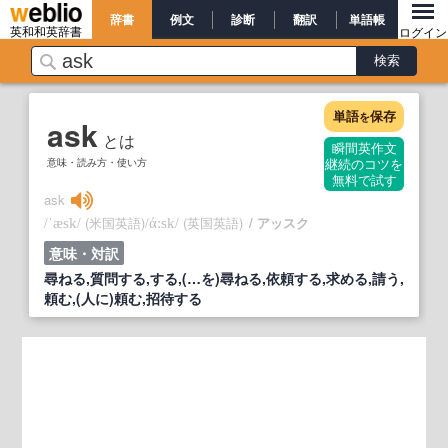
辞書
例文
診断
翻訳
単語帳
英和和英辞書
ログイン
単語
保存
を
ask
とは
瞬間英作文
意味・読み方・使い方
継続のコツを
無料で試す
ask
/
/
(米国英語)
/
/
(英国英語)
アッスク
ˈæsk
άːsk
意味・対訳
尋ねる,質問する,する,(…を)尋ねる,依頼する,求める,請う,
頼む,(人に)頼む,招待する