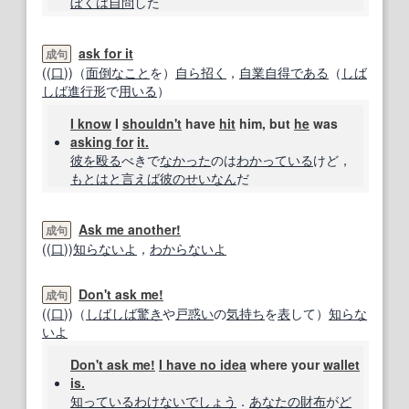
ぼくは
自
問
した
ask for it
成句
((
口
))（
面倒なこと
を）
自ら
招く
，
自業自得
である
（
しば
しば
進行形
で
用いる
）
I know
I
shouldn't
have
hit
him, but
he
was
asking for
it.
彼を
殴る
べきで
なかった
のは
わかっている
けど，
もとは
と言えば
彼の
せいなん
だ
Ask me another!
成句
((
口
))
知らないよ
，
わからないよ
Don't ask me!
成句
((
口
))（
しばしば
驚き
や
戸惑い
の
気持ち
を
表
して）
知らな
いよ
Don't ask me!
I have no idea
where your
wallet
is.
知っている
わけない
でしょう
．
あなたの
財布
が
ど