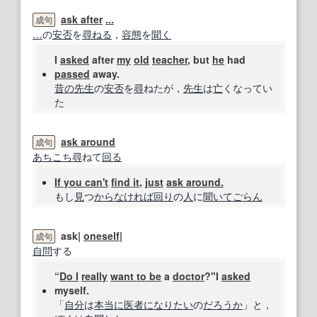
ask after
...
成句
…
の
安否
を
尋ねる
，
容態
を
聞く
I
asked
after
my
old
teacher
, but
he
had
passed
away.
昔の
先生
の
安否
を
尋
ねたが，
先生
は
亡
くなってい
た
ask around
成句
あちこち
尋
ねて
回る
If you can
't
find it
,
just
ask around.
もし
見
つ
からな
ければ
回り
の
人
に
聞いて
ごらん
ask|
oneself
|
成句
自
問
する
“
Do I
really
want to be
a
doctor
?"I
asked
myself.
「
自分
は
本当に
医者
になりたい
の
だろうか
」と，