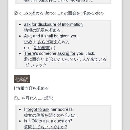
② <
...
を>
求める
<for>;<
...
との
面会
を>
求める
<for>
ask for
disclosure of information
情報
の
開示
を求める
Ask, and it shall be given you.
求め
よ,
さらば
与え
られん
(→「
新約聖書
」)
There
's someone
asking for
you, Jack.
君
に
面会
だよ[
会いたい
っていう
人
が
来ている
よ],
ジャック
他動詞
I
情報内容
を求める
①
...
を
尋ねる
,
...に
聞く
I
forgot to ask
her address.
彼女の
住所
を
聞く
のを
忘れた
Is it OK
to ask
a question
?
質問してもいいですか?