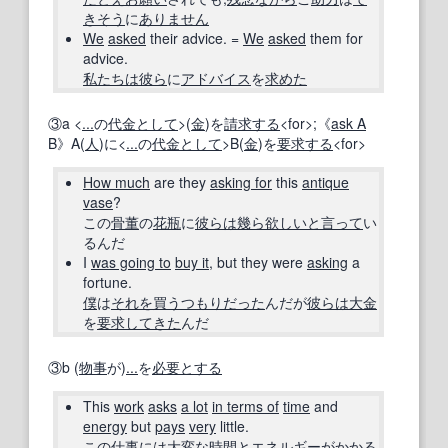
きそう
に
ありません
We
asked
their advice. =
We
asked
them for
advice.
私たちは
彼ら
に
アドバイス
を
求めた
③a <
...
の
代金
として
>(
金
)を
請求する
<for>;《
ask A
B》A(
人
)に<
...
の
代金
として
>B(
金
)を
要求する
<for>
How much
are they
asking for
this
antique
vase
?
この
骨董
の
花瓶
に
彼らは
幾ら
欲しい
と言って
い
るんだ
I
was going to
buy it
, but they were
asking
a
fortune.
僕
は
それを
買う
つもりだった
んだが
彼らは
大金
を
要求
してきた
んだ
③b (
物事
が)
...
を
必要とする
This
work
asks
a lot
in terms of
time
and
energy
but
pays
very
little.
この
仕事
には
大変な時
間
と
エネルギー
が
かかる