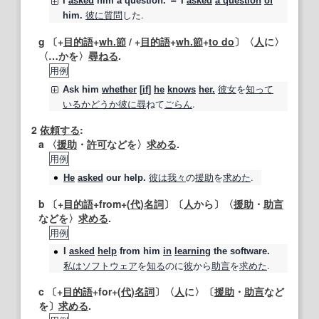
I
asked
him a question. ＝ I
asked
a question
of
彼に
質問
した.
him.
g 〔+
目的語
+
wh.
節
/ +
目的語
+
wh.
節
+
to do
〕〈
人
に〉
〈…かを〉
尋ねる
.
用例
彼女
を
知って
Ask
him
whether
[
if
]
he
knows
her.
いる
かどうか
彼に
尋
ねて
ごらん
.
2
依頼する
:
a 〈
援助
・
許可
などを〉
求める
.
用例
彼は
我々
の
援助
を
求めた
.
He
asked
our help.
b 〔+
目的語
+from+(
代
)
名詞
〕〔
人
から〕〈
援助
・
助言
などを〉
求める
.
用例
I
asked
help
from him
in
learning
the software.
私は
ソフトウェア
を
知る
のに
彼
から
助言
を
求めた
.
c 〔+
目的語
+for+(
代
)
名詞
〕〈
人
に〉〔
援助
・
助言
など
を〕
求める
.