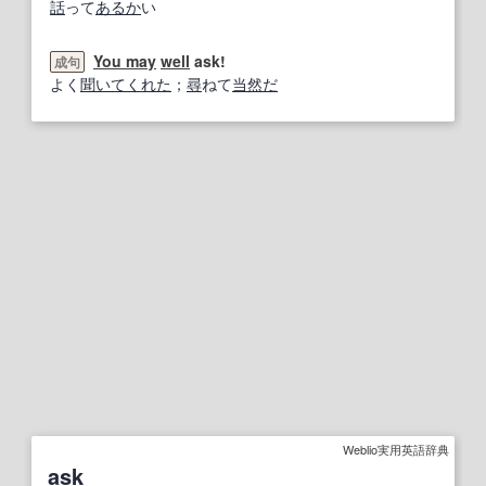
話
って
あるか
い
You may
well
ask!
成句
よく
聞いて
くれた
；
尋
ねて
当然だ
Weblio実用英語辞典
ask