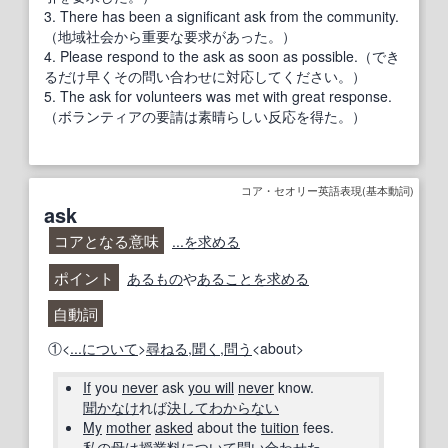
3. There has been a significant ask from the community.
（地域社会から重要な要求があった。）
4. Please respond to the ask as soon as possible.（でき
るだけ早くその問い合わせに対応してください。）
5. The ask for volunteers was met with great response.
（ボランティアの要請は素晴らしい反応を得た。）
コア・セオリー英語表現(基本動詞)
ask
コアとなる意味
...を求める
ポイント
あるもの
や
あること
を求める
自動詞
①<
...に
ついて
>
尋ねる
,
聞く
,
問う
<about>
If
you
never
ask
you will
never
know.
聞
かなけ
れば
決して
わからない
My
mother
asked
about the
tuition
fees.
私の
母
は
授業料
について
問い合わせ
た