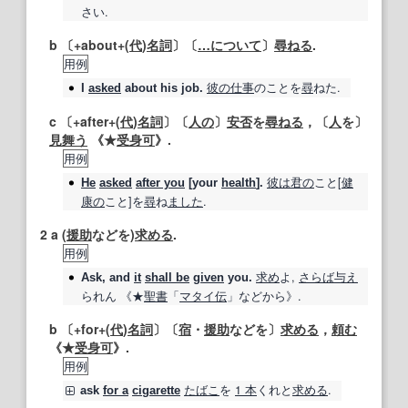
さい.
b 〔+about+(
代
)
名詞
〕〔
…に
ついて
〕
尋ねる
.
用例
彼の
仕事
のことを
尋
ねた.
I
asked
about his job.
c 〔+after+(
代
)
名詞
〕〔
人の
〕
安否
を
尋ねる
，〔
人
を〕
見舞う
《★
受身
可
》.
用例
彼は
君の
こと[
健
He
asked
after you
[your
health
].
康の
こと]を
尋
ね
ました
.
2
a (
援助
などを)
求める
.
用例
求め
よ,
さらば
与え
Ask
, and
it
shall be
given
you.
られん 《★
聖書
「
マタイ
伝
」などから》.
b 〔+for+(
代
)
名詞
〕〔
宿
・
援助
などを〕
求める
，
頼む
《★
受身
可
》.
用例
たばこ
を
1 本
くれと
求める
.
ask
for a
cigarette