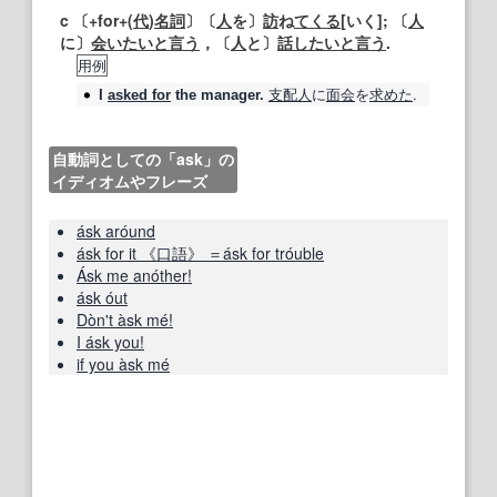
c 〔+for+(
代
)
名詞
〕〔
人
を〕
訪
ね
てくる
[いく]; 〔
人
に〕
会いたい
と言う
，〔
人
と〕
話したい
と言う
.
用例
支配人
に
面会
を
求めた
.
I
asked for
the manager.
自動詞としての「ask」の
イディオムやフレーズ
ásk aróund
ásk for it 《口語》 ＝ásk for tróuble
Ásk me anóther!
ásk óut
Dòn't àsk mé!
I ásk you!
if you àsk mé