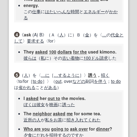
energy.
この
仕事
に
はたい
へんな
時間
と
エネルギー
が
かか
る
4
《
ask
(A) B》（Ａ（
人
）に）Ｂ（
金
）を〈
…
の
代金
と
して
〉
要求する
〈for〉
They
asked
100
dollars
for the
used kimono.
彼らは
（
私
に）その
古い
着物
に
100
ドル
請求
した
5
（
人
）を〈
…に
［
…
するように
］〉
誘う
，
招く
〈to/for［
to do
］〉（
out
, over
などの
副詞
を伴う
；
to do
は
省
かれる
こと
がある
）
I
asked
her
out to
the movies.
ぼくは
彼女
を
映画
に
誘った
The
neighbor
asked
me
for some tea.
近所の人
が
私を
お茶
に
招き
入れて
くれた
Who are you
going to
ask over
for
dinner
?
夕食
に
だれを
招待する
の
ですか