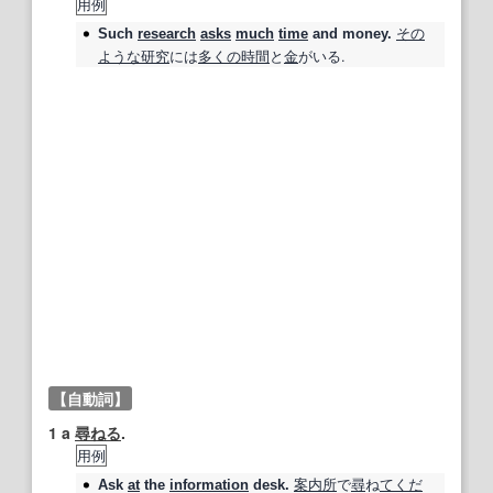
用例
その
Such
research
asks
much
time
and money.
ような
研究
には
多くの
時間
と
金
がいる.
【自動詞】
1
a
尋ねる
.
用例
案内所
で
尋
ね
てくだ
Ask
at
the
information
desk.