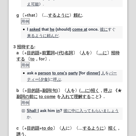
え
可能
》.
g 〔+that〕〈…
するように
〉
頼む
.
用例
彼に
すぐ
I
asked
that
he
(should)
come at
once.
来る
ように
頼んだ
.
3
招待する
:
a 〔+
目的語
+
前置詞
+(
代
)
名詞
〕〈
人
を〉〔
…に
〕
招待
する
〔
to
，for〕.
用例
人
を
パー
ask
a
person
to one
's
party
[for
dinner
]
ティー
[
夕食
]に
呼ぶ
.
b 〔+
目的語
+
副詞
(
句
)〕〈
人
を〉(
…に
)
招く
，
呼ぶ
《★
副詞の
前に
to come
を
入れて
理解する
こと》.
用例
彼に
中に
入って
もらい
ましょう
Shall I
ask
him
in
?
か.
c 〔+
目的語
+
to do
〕〈
人
に〉〈…
するように
〉
招く
，
誘う
.