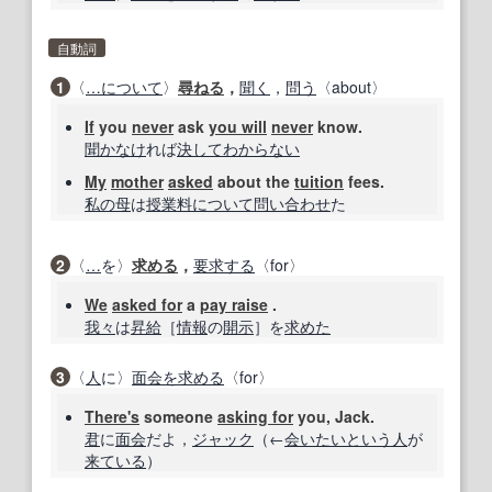
自動詞
1
〈
…に
ついて
〉
尋ねる
，
聞く
，
問う
〈about〉
If
you
never
ask
you will
never
know.
聞
かなけ
れば
決して
わからない
My
mother
asked
about the
tuition
fees.
私の
母
は
授業料
について
問い合わせ
た
2
〈
…
を〉
求める
，
要求する
〈for〉
We
asked for
a
pay raise
.
我々
は
昇給
［
情報
の
開示
］を
求めた
3
〈
人
に〉
面会
を求める
〈for〉
There's
someone
asking for
you, Jack.
君
に
面会
だよ，
ジャック
（←
会いたい
という
人
が
来ている
）