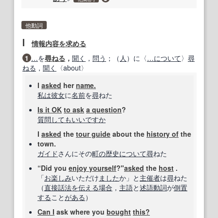
他動詞
Ⅰ
情報内容
を求める
1
…
を
尋ねる
，
聞く
，
問う
；（
人
）に〈
…に
ついて
〉
尋
ねる
，
聞く
〈about〉
I
asked
her
name.
私は
彼女
に
名前
を
尋
ねた
Is it OK
to ask
a question
?
質問してもいい
ですか
I
asked
the
tour guide
about the
history of
the
town.
ガイド
さんにその
町
の歴史
について
尋
ねた
“Did you
enjoy yourself
?"
asked
the
host
.
「
お楽しみ
いただけ
ました
か」と
主催者
は
尋
ねた
（
直接話法
を伝える
場合
，
主語
と
述語動詞
が
倒置
する
こと
がある
）
Can I
ask where you
bought
this?