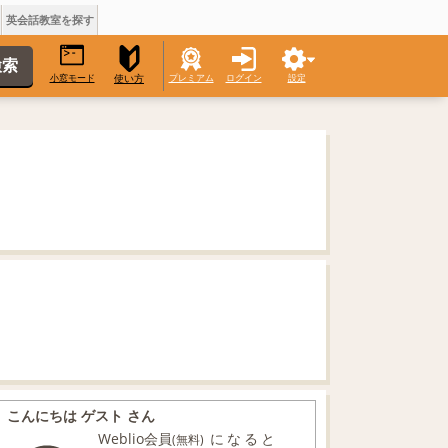
英会話教室を探す
小窓モード
プレミアム
ログイン
設定
使い方
こんにちは ゲスト さん
Weblio会員
になると
(無料)