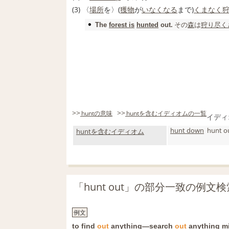
(3) 〈
場所
を〉(
獲物
が
いなくなる
まで)
くまなく
その
森
は
狩り
尽く
The
forest is
hunted
out.
>>
>>
huntの意味
huntを含むイディオムの一覧
イディ
hunt down
hunt o
huntを含むイディオム
「hunt out」の部分一致の例文
例文
to find
out
anything―
search
out
anything
m