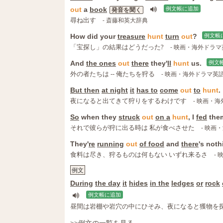
out
a
book
例文帳に追加
発音を聞く
尋ね出す
- 斎藤和英大辞典
How did your
treasure
hunt
turn
out
?
例文帳
「宝探し」の結果はどうだった?
- 映画・海外ドラ
And
the ones
out
there
they'
ll
hunt
us.
例文
外の者たちは -- 俺たちを狩る
- 映画・海外ドラマ英
But then
at night
it
has to
come
out
to
hunt
.
夜になると出てきて狩りをするわけです
- 映画・
So
when they
struck
out
on a
hunt
, I
fed
the
それで彼らが狩に出る時は 私が食べさせた
- 映画
They'
re
running
out
of food
and
there
's not
食料は尽き、狩るものは何もない いずれ来るさ
-
例文
During
the day
it
hides
in the
ledges
or
rock
例文帳に追加
昼間は岩棚や岩穴の中にひそみ、夜になると獲物を
>>例文の一覧を見る