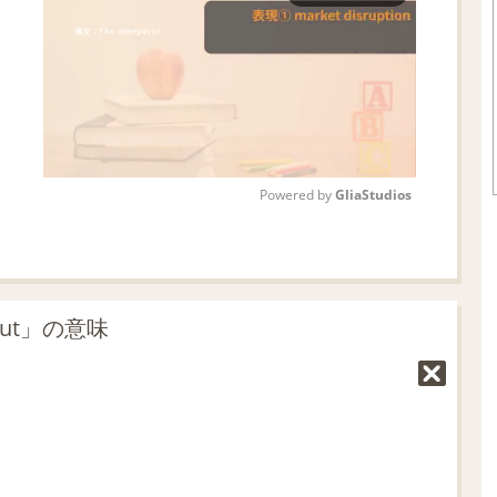
Powered by 
GliaStudios
M
u
t
out」の意味
e