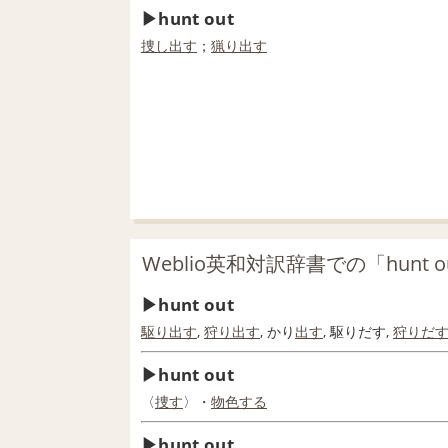
hunt out
捜し出す
；
猟り出す
Weblio英和対訳辞書での「hunt 
hunt out
駆り出す
,
狩り出す
, かり
出す
, 駆りだす,
狩りだ
hunt out
〈
捜す
〉・
物色する
hunt out