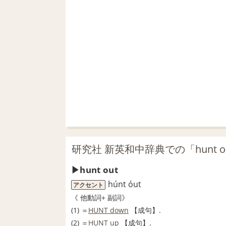
研究社 新英和中辞典での「hunt 
hunt out
húnt óut
アクセント
《
他動詞
+
副詞
》
(1) ＝
HUNT down
【成句】
.
(2) ＝
HUNT up
【成句】
.