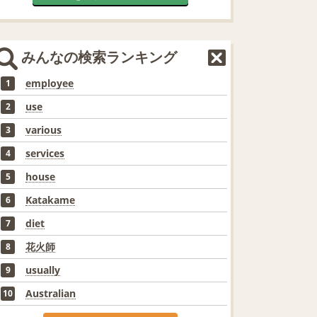
みんなの検索ランキング
employee
1
use
2
various
3
services
4
house
5
Katakame
6
diet
7
花火師
8
usually
9
Australian
10