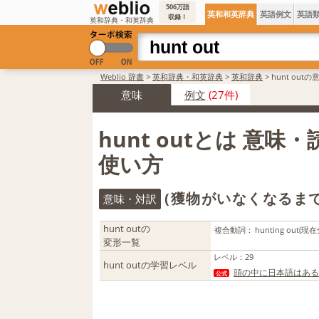
506万語
英和和英辞典
英語例文
英語
収録！
英和辞典・和英辞典
Weblio 辞書
>
英和辞典・和英辞典
>
英和辞典
>
hunt out
意味
例文
(27件)
hunt outとは 意味
使い方
(獲物がいなくなるま
意味・対訳
hunt outの
複合動詞：
hunting out
(現在
変形一覧
レベル
：
29
hunt outの学習レベル
頭の中に日本語はある
公式