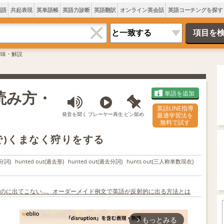
類語
共起表現
英単語帳
英語力診断
英語翻訳
オンライン英会話
英語コーチングを探す
の意味・解説
・読み方・
単語を追加
英語LINE指導
発音を聞く
プレーヤー再生
ピン留め
最適学習法を
無料で試す
で)くまなく狩りをする
分詞)
hunted out
(過去形)
hunted out
(過去分詞)
hunts out
(三人称単数現在)
のに出てこない…。オーダーメイド例文で英語が反射的に出る方法とは
もっとみる
arrow_forward_ios