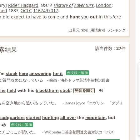
nry]
Rider Haggard
,
She: A
History of
Adventure
,
London
:
shed
1887,
OCLC
1167497017
:
r
did
expect to
have to
come
and
hunt
you
out
in this
'ere
出典元
索引
用語索引
ランキング
検索結果
該当件数 :
27
件
'm
stuck
here
answering
for it
例文帳に追加
で質問攻めになっている
- 映画・海外ドラマ英語字幕翻訳辞書
the
field
with his
blackthorn
stick
;
発音を聞く
ちを空き地から追い払っていた。
- James Joyce『エヴリン 「ダブリ
eadquarters
started
hunting
all over
the
mountain
, but
例文帳に追加
タチごっこが続いた。
- Wikipedia日英京都関連文書対訳コーパス