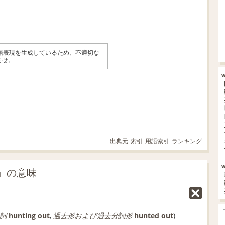
英語表現を生成しているため、不適切な
ませ。
出典元
索引
用語索引
ランキング
ut」の意味
詞
hunting
out
,
過去形
および
過去分詞
形
hunted
out
)