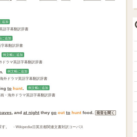
に追加
マ英語字幕翻訳辞書
帳に追加
語字幕翻訳辞書
例文帳に追加
海外ドラマ英語字幕翻訳辞書
m.
例文帳に追加
・海外ドラマ英語字幕翻訳辞書
hing
to
hunt
.
例文帳に追加
 映画・海外ドラマ英語字幕翻訳辞書
caves
, and
at night
they
go
out
to
hunt
food.
発音を聞く
探す。
- Wikipedia日英京都関連文書対訳コーパス