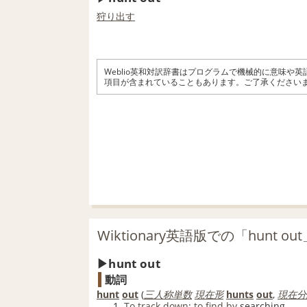
狩り出す
Weblio英和対訳辞書はプログラムで機械的に意味や
項目が含まれていることもあります。ご了承ください
Wiktionary英語版での「hunt o
hunt out
動詞
hunt
out
(
三人称単数
現在形
hunts
out
,
現在分
To
track down
;
to
find
by
searching.