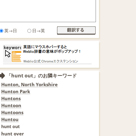
英→日
日→英
「hunt out」のお隣キーワード
Hunton, North Yorkshire
Hunton Park
Huntons
Huntoon
Huntoons
Huntou
hunt out
hunt over