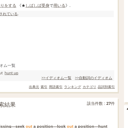
狩り
をする
《★
しばしば
受身
で
用いる
》.
されている
.
オム一覧
ut
hunt up
>>イディオム一覧
>>自動詞のイディオム
出典元
索引
用語索引
ランキング
カテゴリ
品詞別索引
検索結果
該当件数 :
27
件
issing
―
seek
out
a
position
―
look
out
a
position
―
hunt