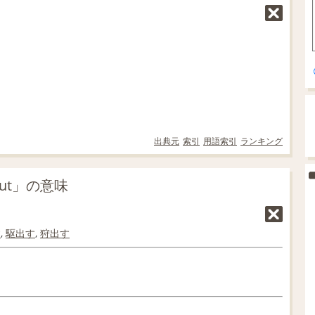
出典元
索引
用語索引
ランキング
out」の意味
す
,
駆出す
,
狩出す