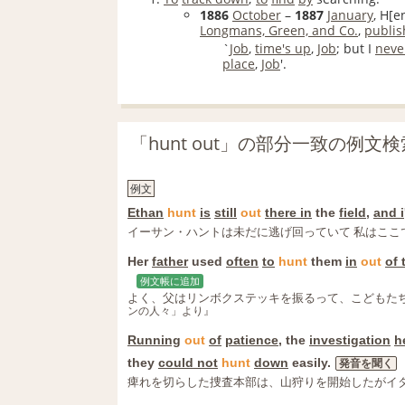
1886
October
–
1887
January
, H[e
Longmans, Green, and Co.
,
publi
`
Job
,
time's up
,
Job
; but I
neve
place
,
Job
'.
「hunt out」の部分一致の例文
例文
Ethan
hunt
is
still
out
there in
the
field
,
and i
イーサン・ハントは未だに逃げ回っていて 私はここ
Her
father
used
often
to
hunt
them
in
out
of 
例文帳に追加
よく、父はリンボクステッキを振るって、こどもた
ンの人々」より』
Running
out
of
patience
, the
investigation
h
they
could not
hunt
down
easily.
発音を聞く
痺れを切らした捜査本部は、山狩りを開始したがイ