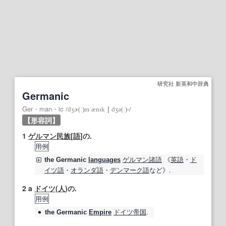
研究社 新英和中辞典
Germanic
Ger・man・ic
/
dʒɚ(ː)mˈænɪk
｜
dʒə(ː)‐
/
【形容詞】
1
ゲルマン民族
[
語
]の.
用例
ゲルマン
諸
語
《
英語
・
ド
the
Germanic
languages
イツ語
・
オランダ語
・
デンマーク語
など》.
2
a
ドイツ
(
人
)の.
用例
ドイツ帝国
.
the
Germanic
Empire