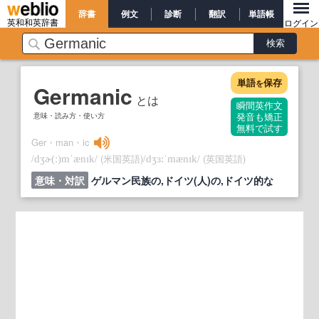
辞書
例文
診断
翻訳
単語帳
英和和英辞書
ログイン
単語
保存
を
Germanic
とは
瞬間英作文
意味・読み方・使い方
発音も矯正
無料で試す
Ger・man・ic
/
/
(米国英語)
/
/
(英国英語)
dʒɚ
(ː)
mˈænɪk
dʒɜ:ˈmænɪk
意味・対訳
ゲルマン民族の,ドイツ(人)の,ドイツ的な