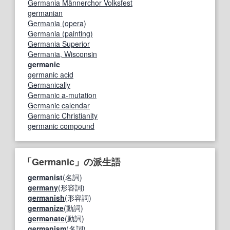
Germania Männerchor Volksfest
germanian
Germania (opera)
Germania (painting)
Germania Superior
Germania, Wisconsin
germanic
germanic acid
Germanically
Germanic a-mutation
Germanic calendar
Germanic Christianity
germanic compound
「Germanic」の派生語
germanist
(名詞)
germany
(形容詞)
germanish
(形容詞)
germanize
(動詞)
germanate
(動詞)
germanism
(名詞)