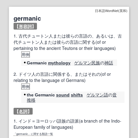
日本語WordNet(英和)
germanic
【
形容詞
】
1.
古代チュートン人または彼らの言語の、あるいは、古
代チュートン人または彼らの言語に関する(of or
pertaining to the ancient Teutons or their languages)
用例
ゲルマン民族
の
神話
Germanic
mythology
2.
ドイツ人の言語に関係する、またはそれの(of or
relating to the language of Germans)
用例
ゲルマン語
の
音
the Germanic
sound
shifts
推移
【
名詞
】
1.
インド＝ヨーロッパ語族の語派(a branch of the Indo-
European family of languages)
「germanic」に関する類語一覧