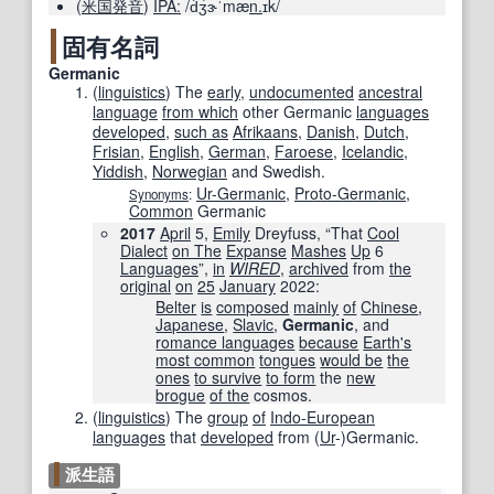
(
米国
発音
)
IPA:
/d͡ʒɝˈmæ
n.
ɪk/
固有名詞
Germanic
(
linguistics
)
The
early
,
undocumented
ancestral
language
from which
other Germanic
languages
developed
,
such as
Afrikaans
,
Danish
,
Dutch
,
Frisian
,
English
,
German
,
Faroese
,
Icelandic
,
Yiddish
,
Norwegian
and Swedish.
Ur-Germanic
,
Proto-Germanic
,
Synonyms
:
Common
Germanic
2017
April
5,
Emily
Dreyfuss, “That
Cool
Dialect
on The
Expanse
Mashes
Up
6
Languages
”,
in
WIRED
‎,
archived
from
the
original
on
25
January
2022
:
Belter
is
composed
mainly
of
Chinese
,
Japanese
,
Slavic
,
Germanic
, and
romance languages
because
Earth
's
most common
tongues
would be
the
ones
to survive
to form
the
new
brogue
of the
cosmos.
(
linguistics
)
The
group
of
Indo-European
languages
that
developed
from (
Ur
-)Germanic.
派生語