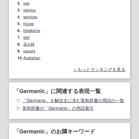
2.
use
3.
various
4.
services
5.
house
6.
Katakame
7.
diet
8.
花火師
9.
usually
10.
Australian
もっとランキングを見る
「Germanic」に関連する表現一覧
「Germanic」を解説文に含む英和辞書の用語の一覧
英和辞書の「Germanic」の用語索引
「Germanic」のお隣キーワード