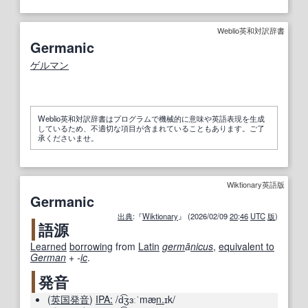
Weblio英和対訳辞書
Germanic
ゲルマン
Weblio英和対訳辞書はプログラムで機械的に意味や英語表現を生成
しているため、不適切な項目が含まれていることもあります。ご了
承くださいませ。
Wiktionary英語版
Germanic
出典
:『
Wiktionary
』 (2026/02/09
20
:
46
UTC
版
)
語源
Learned
borrowing
from
Latin
germ
ā
nicus
,
equivalent to
German
+‎
-
ic
.
発音
(
英国
発音
)
IPA:
/d͡ʒɜːˈmæ
n.
ɪk/