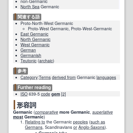
non-Germanic
North Sea
Germanic
関連する語
Proto-North-West Germanic
Proto-West Germanic
,
Proto-West-Germanic
East Germanic
North Germanic
West Germanic
German
Germanish
Teutonic
(
archaic
)
参考
Category
:
Terms
derived from
Germanic
languages
Further reading
ISO
639-5
code
gem
[2]
形容詞
Germanic
(
comparative
more
Germanic
,
superlative
most
Germanic
)
Relating to
the Germanic
peoples
(
such as
Germans
, Scandinavians
or
Anglo-Saxons
).