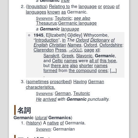
a
Germanic
tribe
(
linguistics
)
Relating to
the
language
or
group
of
languages
known
as
Germanic.
Teutonic
;
see also
Synonyms
:
Thesaurus
:
Germanic language
a
Germanic
language
1945
, E[lizabeth] G[idley] Withycombe,
“
Introduction
”,
in
The
Oxford
Dictionary
of
English
Christian
Names
,
Oxford
,
Oxfordshire
:
Clarendon
Press
,
,
page
xii
:
→OCLC
Sanskrit
,
Greek
,
Slavonic
,
Germanic
,
and
Celtic
names
were
all of
this type
,
but
there are
also
shorter
names
formed
from
the compound
ones
;
[
…
]
.
(
sometimes
proscribed
)
Having
German
characteristics.
German
,
Teutonic
Synonyms
:
He
arrived
with
Germanic
punctuality.
名詞
Germanic
(
plural
Germanics
)
(
history
)
A
native
of
Germania.
Germanian
Synonym
: