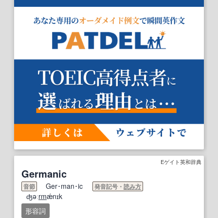
Eゲイト英和辞典
Germanic
Ger･man･ic
音節
発音記号・
読み方
ʤəː
rm
ǽnɪk
形容詞