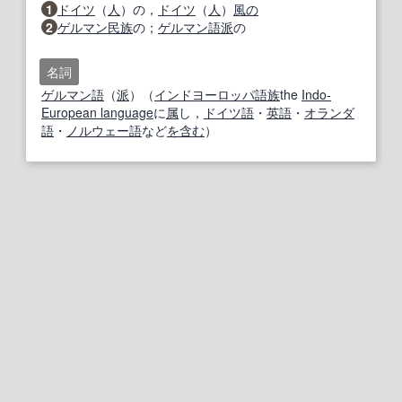
1
ドイツ
（
人
）の，
ドイツ
（
人
）
風の
2
ゲルマン民族
の；
ゲルマン語派
の
名詞
ゲルマン語
（
派
）（
インドヨーロッパ語族
the
Indo‐
European language
に
属
し，
ドイツ語
・
英語
・
オランダ
語
・
ノルウェー語
など
を含む
）