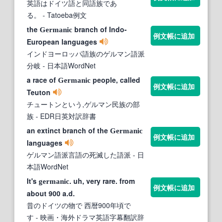
英語はドイツ語と同語族であ
る。
- Tatoeba例文
the
branch of Indo-
Germanic
例文帳に追加
European languages
インドヨーロッパ語族のゲルマン語派
分岐
- 日本語WordNet
a race of
people, called
Germanic
例文帳に追加
Teuton
チュートンという,ゲルマン民族の部
族
- EDR日英対訳辞書
an extinct branch of the
Germanic
例文帳に追加
languages
ゲルマン語派言語の死滅した語派
- 日
本語WordNet
It's
. uh, very rare. from
germanic
例文帳に追加
about 900 a.d.
昔のドイツの物で 西暦900年頃で
す
- 映画・海外ドラマ英語字幕翻訳辞