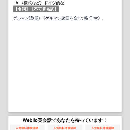
b 〈
様式
など〉
ドイツ
的な
.
【名詞】
【不可算名詞】
ゲルマン語
(
派
) 《
ゲルマン
諸
語
を含む
;
略
Gmc
》.
Weblio英会話であなたを待っています！