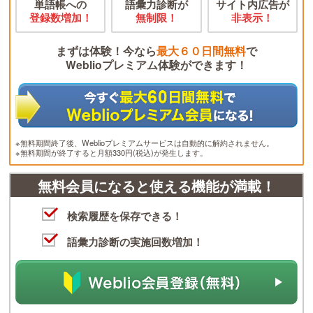
単語帳への
語彙力診断が
サイト内広告が
登録数増加！
無制限！
非表示！
まずは体験！今なら
最大６０日間無料
で
Weblioプレミアム体験ができます！
※無料期間終了後、Weblioプレミアムサービスは自動的に解約されません。
※無料期間が終了すると月額330円(税込)が発生します。
無料会員になると使える機能が満載！
検索履歴を保存できる！
語彙力診断の実施回数増加！