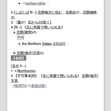
⇒
northern
lights
.
2
[
しばしば
N
]
北部地方
に住む
，
北部
出
の，
北部
独特
の
.
3
〈
風
が〉
北
からの
[
吹く
].
4
[N
] 《
主に
米国
で用いられる
》
a
北部
(
諸
州
)の.
用例
北部諸州
.
the
Northern
States
b
北部
(
地方
)
方言
の.
【名詞】
[
通例
N
]
1
＝
Northerner
.
2
【不可算名詞】
《
主に
米国
で用いられる
》
北部
(
地方
)
方言
.
［
NORTH
の
形容詞
形
］