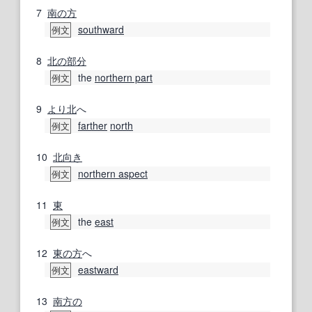
7
南の
方
southward
例文
8
北の
部分
the
northern part
例文
9
より北
へ
farther
north
例文
10
北向き
northern aspect
例文
11
東
the
east
例文
12
東の
方
へ
eastward
例文
13
南方の