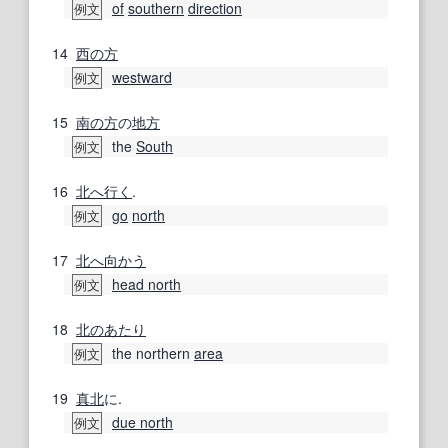
of
southern
direction
例文
14
西の
方
westward
例文
15
南の
方
の
地方
the
South
例文
16
北へ
行く
.
go
north
例文
17
北へ
向かう
head north
例文
18
北の
あたり
the northern
area
例文
19
真北
に.
due north
例文