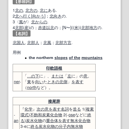
【形容詞】
1
北の
,
北方の
,
北に
ある.
2
北へ
行く
[
向かう
]；
北向き
の.
3〈
風
が〉
北
からの
.
4
北部
(
産
)の；
赤道
以北
の；[N〜]((
米
))
北部地方
の.
【名詞】
北国人
,
北部人
；
北風
；
北部
方言
.
用例
the northern
slopes
of the
mountains
印欧語
根
「
…
の下
に」、
または
「
左
に」の
意
。
ner
-
「
東
を
向い
た
ときの
北側
」
を表す
（
north
など）。
接尾辞
『
化学
』
次の
意
を表す
名詞
を
造る
1(
複素
-
環式
)
不飽和
炭素化合物
2(-
ose
などに
終
an
る
)
炭水化物
の
重合体
を表す
無水
化合物
3-eに
終る
炭水化物
の分
子
内
無水物