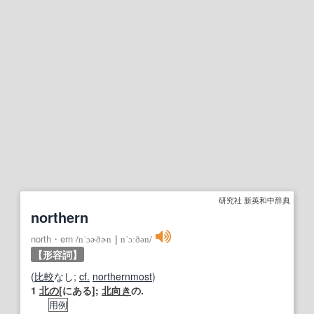
研究社 新英和中辞典
northern
north・ern
/
nˈɔɚðɚn
｜
nˈɔːðən
/
【形容詞】
(
比較
なし;
cf.
northernmost
)
1
北の
[にある];
北向き
の.
用例