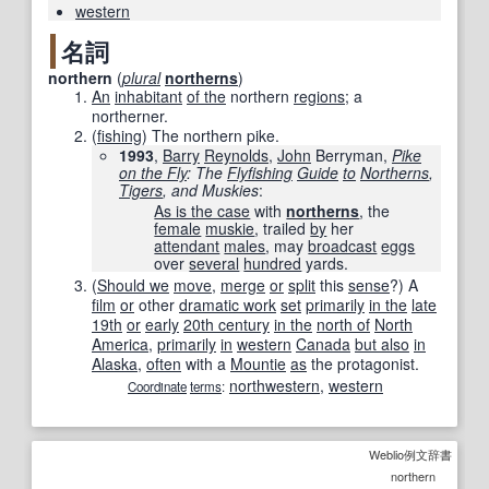
western
名詞
northern
(
plural
northerns
)
An
inhabitant
of the
northern
regions
; a
northerner.
(
fishing
)
The northern pike.
1993
,
Barry
Reynolds
,
John
Berryman,
Pike
on the Fly
: The
Flyfishing
Guide
to
Northerns
,
Tigers
, and Muskies
:
As is the case
with
northerns
, the
female
muskie
, trailed
by
her
attendant
males
, may
broadcast
eggs
over
several
hundred
yards.
(
Should we
move
,
merge
or
split
this
sense
?)
A
film
or
other
dramatic work
set
primarily
in the
late
19th
or
early
20th century
in the
north of
North
America
,
primarily
in
western
Canada
but also
in
Alaska
,
often
with a
Mountie
as
the protagonist.
northwestern
,
western
Coordinate
terms
:
Weblio例文辞書
northern