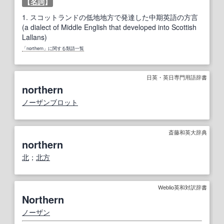
【
名詞
】
1.
スコットランドの低地地方で発達した中期英語の方言
(a dialect of Middle English that developed into Scottish
Lallans)
「northern」に関する類語一覧
日英・英日専門用語辞書
northern
ノーザンブロット
斎藤和英大辞典
northern
北
；
北方
Weblio英和対訳辞書
Northern
ノーザン