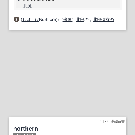
北風
3
((
しばしば
Northern))（
米国
）
北部
の，
北部
特有の
ハイパー英語辞書
northern