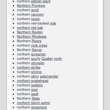
northern
pitcher plant
Northern Province
northern
quoll
northern
raccoon
northern
raven
northern red-backed
vole
northern red oak
Northern Region
Northern Rhodesia
Northern
Rivers
northern
rock cress
Northern
Samar
northern
screamer
northern
scurfy
Quaker
moth
northern
shoveler
northern shrike
northern
shrimp
northern
slimy
salamander
northern snakehead
northern
solstice
northern
soul
northern
spell
Northern
State
northern storm petrel
northern
streamers