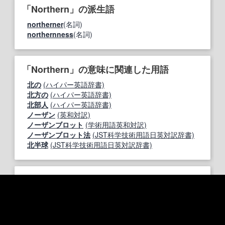
「Northern」の派生語
northerner
(名詞)
northernness
(名詞)
「Northern」の意味に関連した用語
北の
(ハイパー英語辞書)
北方の
(ハイパー英語辞書)
北部人
(ハイパー英語辞書)
ノーザン
(英和対訳)
ノーザンブロット
(学術用語英和対訳)
ノーザンブロット法
(JST科学技術用語日英対訳辞書)
北半球
(JST科学技術用語日英対訳辞書)
「Northern」が掲載された辞書の索引
研究社 新英和中辞典
出典元
索引
用語索引
ランキング
カテゴリ
品詞別索引