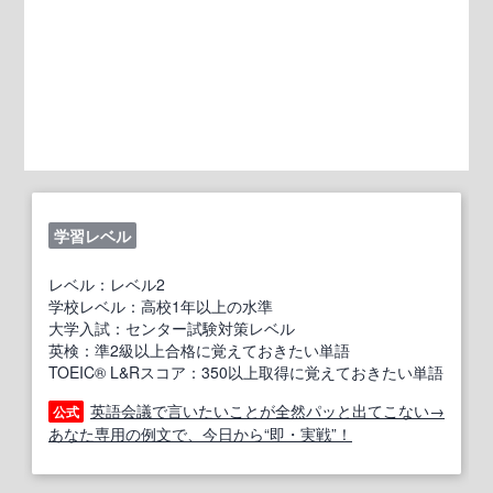
学習レベル
レベル：レベル2
学校レベル：高校1年以上の水準
大学入試：センター試験対策レベル
英検：準2級以上合格に覚えておきたい単語
TOEIC® L&Rスコア：350以上取得に覚えておきたい単語
英語会議で言いたいことが全然パッと出てこない→
公式
あなた専用の例文で、今日から“即・実戦”！