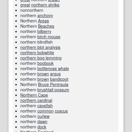
great
northern shrike
nonnorthern
northern
anchovy
Northern
Areas
Northern
Beaches
northern
bilberry
northern
birch mouse
northern blindfish
northern blot analysis
northern bobwhite
northern bog lemming
northern
boobook
northern
bottlenose whale
northern
brown
argus
northern
brown
bandicoot
Northern
Bruce Peninsula
northern
brushtail possum
Northern Cape
northern cardinal
northern
cavefish
northern
common
cuscus
northern
curlew
northern
dawn
northern
dock