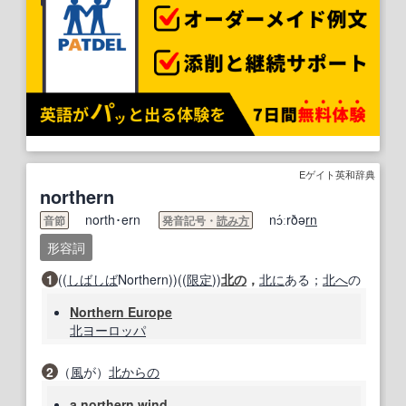
Eゲイト英和辞典
northern
north･ern
nɔ́ːrðə
rn
音節
発音記号・
読み方
形容詞
1
((
しばしば
Northern))((
限定
))
北の
，
北に
ある；
北へ
の
Northern Europe
北ヨーロッパ
2
（
風
が）
北
からの
a northern
wind