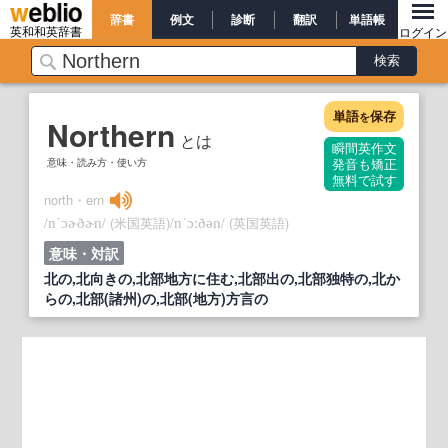
辞書
例文
診断
翻訳
単語帳
英和和英辞書
ログイン
単語
保存
を
Northern
とは
瞬間英作文
意味・読み方・使い方
発音も矯正
無料で試す
north・ern
/
/
(米国英語)
/
/
(英国英語)
nˈɔɚðɚn
nˈɔːðən
意味・対訳
北の,北向きの,北部地方に住む,北部出の,北部独特の,北か
らの,北部(諸州)の,北部(地方)方言の