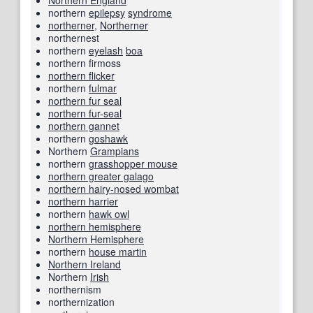
Northern England
northern
epilepsy
syndrome
northerner
,
Northerner
northernest
northern
eyelash
boa
northern firmoss
northern flicker
northern
fulmar
northern fur seal
northern fur-seal
northern gannet
northern
goshawk
Northern
Grampians
northern
grasshopper mouse
northern greater galago
northern hairy-nosed wombat
northern harrier
northern
hawk owl
northern hemisphere
Northern Hemisphere
northern
house martin
Northern Ireland
Northern
Irish
northernism
northernization