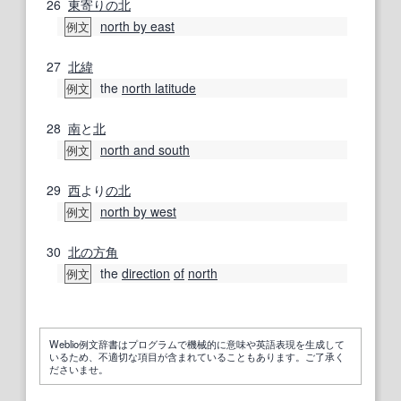
26
東寄りの
北
north by east
例文
27
北緯
the
north latitude
例文
28
南
と
北
north and south
例文
29
西
より
の北
north by west
例文
30
北の方
角
the
direction
of
north
例文
Weblio例文辞書はプログラムで機械的に意味や英語表現を生成して
いるため、不適切な項目が含まれていることもあります。ご了承く
ださいませ。