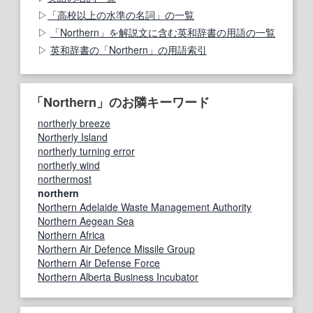
「高校以上の水準の名詞」の一覧
「Northern」を解説文に含む英和辞書の用語の一覧
英和辞書の「Northern」の用語索引
「Northern」のお隣キーワード
northerly breeze
Northerly Island
northerly turning error
northerly wind
northermost
northern
Northern Adelaide Waste Management Authority
Northern Aegean Sea
Northern Africa
Northern Air Defence Missile Group
Northern Air Defense Force
Northern Alberta Business Incubator