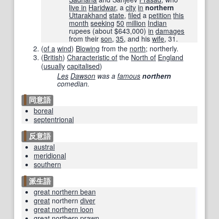
live in
Haridwar
, a
city
in
northern
Uttarakhand
state
,
filed
a
petition
this
month
seeking
50
million
Indian
rupees (about $643,000)
in
damages
from their
son
,
35
, and his
wife
, 31.
(
of a
wind
)
Blowing
from the
north
; northerly.
(
British
)
Characteristic of
the
North of
England
(
usually
capitalised
)
Les
Dawson
was a
famous
northern
comedian.
同意語
boreal
septentrional
反意語
austral
meridional
southern
派生語
great northern bean
great
northern
diver
great northern loon
great
northern
prawn