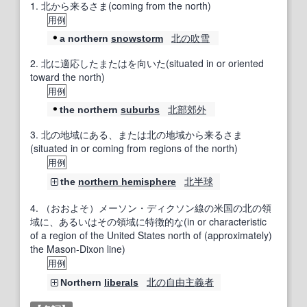
1.
北から来るさま(coming from the north)
用例
北の
吹雪
a northern
snowstorm
2.
北に適応したまたはを向いた(situated in or oriented
toward the north)
用例
北部
郊外
the northern
suburbs
3.
北の地域にある、または北の地域から来るさま
(situated in or coming from regions of the north)
用例
北半球
the
northern hemisphere
4.
（おおよそ）メーソン・ディクソン線の米国の北の領
域に、あるいはその領域に特徴的な(in or characteristic
of a region of the United States north of (approximately)
the Mason-Dixon line)
用例
北の
自由主義者
Northern
liberals