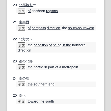
20
北部地方
の
of
northern
regions
例文
21
南南西
of
compass
direction
, the
south-southwest
例文
22
北方の
〜
the
condition
of
being
in the
northern
例文
direction
23
都
の北
部
the
northern part
of a
metropolis
例文
24
南の
端
the
southern
end
例文
25
南へ
toward
the
south
例文