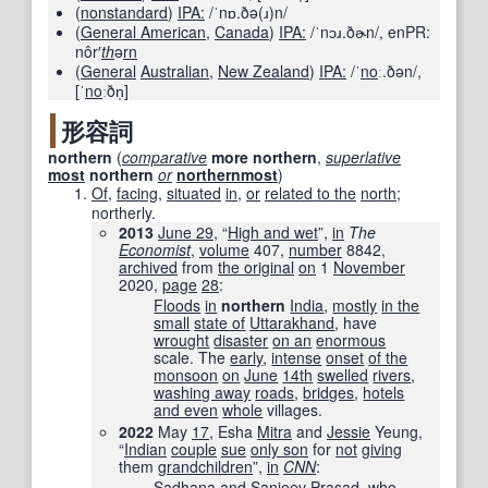
(
nonstandard
)
IPA:
/ˈnɒ.ðə(ɹ)n/
(
General American
,
Canada
)
IPA:
/ˈnɔɹ.ðɚn/
, enPR:
nôr′
th
ə
rn
(
General
Australian
,
New Zealand
)
IPA:
/ˈ
no
ː.ðən/
,
[ˈ
no
ːðn̩]
形容詞
northern
(
comparative
more
northern
,
superlative
most
northern
or
northernmost
)
Of
,
facing
,
situated
in
,
or
related to the
north
;
northerly.
2013
June 29
, “
High and wet
”,
in
The
Economist
‎,
volume
407
,
number
8842
,
archived
from
the original
on
1
November
2020
,
page
28
:
Floods
in
northern
India
,
mostly
in the
small
state of
Uttarakhand
, have
wrought
disaster
on an
enormous
scale. The
early
,
intense
onset
of the
monsoon
on
June
14th
swelled
rivers
,
washing away
roads
,
bridges
,
hotels
and even
whole
villages.
2022
May
17
, Esha
Mitra
and
Jessie
Yeung,
“
Indian
couple
sue
only son
for
not
giving
them
grandchildren
”,
in
CNN
‎:
Sadhana
and Sanjeev
Prasad
, who