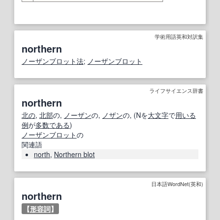
学術用語英和対訳集
northern
ノーザンブロット法
;
ノーザンブロット
ライフサイエンス辞書
northern
北の
,
北部
の,
ノーザン
の,
ノザン
の, (Nを
大文字
で
用いる
例
が
多数
である
)
ノーザンブロット
の
関連語
north
,
Northern blot
日本語WordNet(英和)
northern
【
形容詞
】