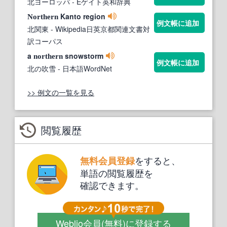
北ヨーロッパ
- Eゲイト英和辞典
Kanto region
Northern
例文帳に追加
北関東
- Wikipedia日英京都関連文書対
訳コーパス
a
snowstorm
northern
例文帳に追加
北の吹雪
- 日本語WordNet
>> 例文の一覧を見る
閲覧履歴
をすると、
無料会員登録
単語の閲覧履歴を
確認できます。
Weblio会員
(無料)
に登録する