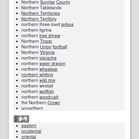
Northern
Sunrise
County
Northern Tablelands
Northern Territories
Northern Territory
northern three-toed
jerboa
northern tigrina
northern
tree shrew
Northern
Tropic
Northern
Union
football
Northern
Virginia
northern
viscacha
northern
water dragon
northern
wheatear
northern whiting
northern
wild rice
northern wiretail
northern
wolffish
northern
woodrush
the Northern
Crown
unnorthern
参考
eastern
occidental
oriental