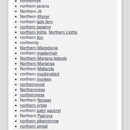
northernize
northern jacana
Northern Jê
Northern
Khmer
northern
lady fern
northern lapwing
northern lights
,
Northern Lights
northern
lion
northernly
Northern Macedonia
northern
maidenhair
Northern Mariana Islands
Northern Marianas
Northern
Midlands
northern
mockingbird
northern
monkey
northernmost
Northernness
northernness
Northern
Norway
northern oriole
northern
palm
squirrel
Northern
Palmyra
northern pikeminnow
northern pintail