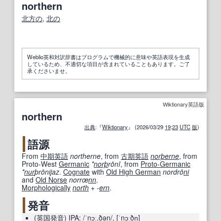
northern
北方の
,
北の
Weblio英和対訳辞書はプログラムで機械的に意味や英語表現を生成
しているため、不適切な項目が含まれていることもあります。ご了
承くださいませ。
Wiktionary英語版
northern
出典
:『
Wiktionary
』 (2026/03/29
19
:
23
UTC
版
)
語源
From
中期
英語
northerne
, from
古期
英語
norþ
erne
, from
Proto-West
Germanic
*
norþ
rōnī
, from
Proto-Germanic
*
nur
þrōnijaz
.
Cognate
with
Old High German
nordrō
ni
and
Old Norse
norrœ
nn
.
Morphologically
north
+‎
-
ern
.
発音
(
英国
発音
)
IPA:
/ˈnɔː.ðən/
,
[ˈnɔːðn̩]