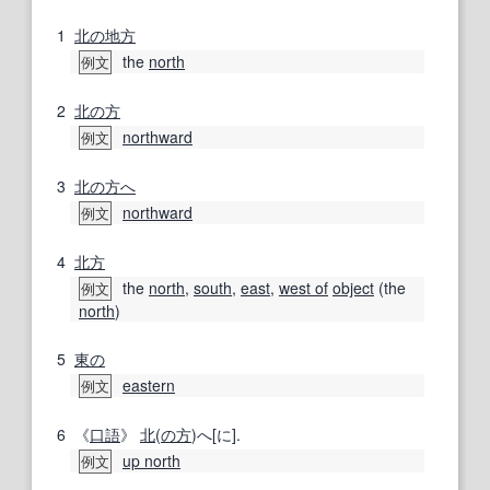
1
北の
地方
the
north
例文
2
北の方
northward
例文
3
北の方へ
northward
例文
4
北方
the
north
,
south
,
east
,
west of
object
(the
例文
north
)
5
東の
eastern
例文
6
《
口語
》
北
(
の方
)へ[に].
up north
例文