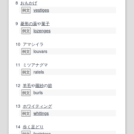
8
おもかげ
vestiges
例文
9
菱形の
薬
や
菓子
lozenges
例文
10
アマシイラ
louvars
例文
11
ミツアナグマ
ratels
例文
12
羊毛
や
羅紗
の
節
burls
例文
13
ホワイティング
whitings
例文
14
歩く
足どり
footsteps