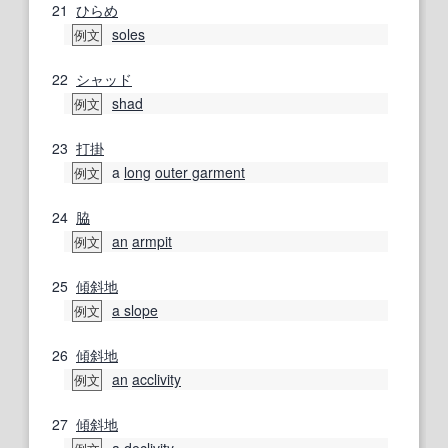
21
ひらめ
soles
例文
22
シャッド
shad
例文
23
打掛
a
long
outer garment
例文
24
脇
an
armpit
例文
25
傾斜地
a slope
例文
26
傾斜地
an
acclivity
例文
27
傾斜地