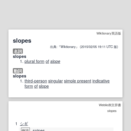
Wiktionary英語版
slopes
出典:『Wiktionary』 (2015/02/05 19:11 UTC 版)
名詞
slopes
plural form
of
slope
動詞
slopes
third-person
singular
simple present
indicative
form
of
slope
Weblio例文辞書
slopes
1
シギ
snipes
例文