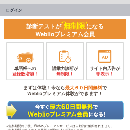
ログイン
無制限
診断テストが
になる
Weblioプレミアム会員
単語帳への
語彙力診断が
サイト内広告が
登録数増加！
無制限！
非表示！
まずは体験！今なら
最大６０日間無料
で
Weblioプレミアム体験ができます！
※無料期間終了後、Weblioプレミアムサービスは自動的に解約されません。
※無料期間が終了すると月額330円(税込)が発生します。