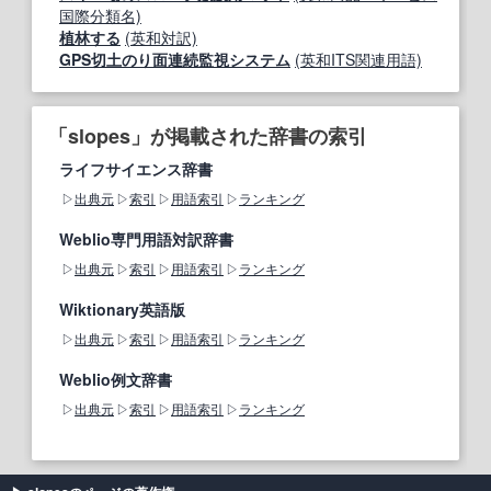
国際分類名)
植林する
(英和対訳)
GPS切土のり面連続監視システム
(英和ITS関連用語)
「slopes」が掲載された辞書の索引
ライフサイエンス辞書
出典元
索引
用語索引
ランキング
Weblio専門用語対訳辞書
出典元
索引
用語索引
ランキング
Wiktionary英語版
出典元
索引
用語索引
ランキング
Weblio例文辞書
出典元
索引
用語索引
ランキング