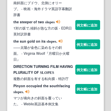
南斜面にブドウ、北側にオリー
ブ。
- 映画・海外ドラマ英語字幕翻訳
辞書
the steeper of two
slopes
例文帳に追加
1対の坂で,傾斜が急な方の坂
- EDR日
英対訳辞書
the sun gold on its
.
slopes
例文帳に追加
——太陽が金色に染めるその斜
面。
- Virginia Woolf『月曜日か火曜
日』
DIRECTION TURNING FILM HAVING
例文帳に追加
PLURALITY OF
SLOPES
複数の斜面を有する転向膜
- 特許庁
Pinyon occupied the southfacing
例文帳に追加
.
slopes
マツが南向きの斜面を覆ってい
た。
- Weblio英語基本例文集