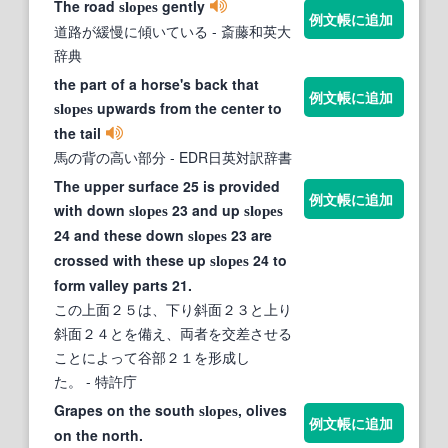
The road
gently
slopes
例文帳に追加
道路が緩慢に傾いている
- 斎藤和英大
辞典
the part of a horse's back that
例文帳に追加
upwards from the center to
slopes
the tail
馬の背の高い部分
- EDR日英対訳辞書
The upper surface 25 is provided
例文帳に追加
with down
23 and up
slopes
slopes
24 and these down
23 are
slopes
crossed with these up
24 to
slopes
form valley parts 21.
この上面２５は、下り斜面２３と上り
斜面２４とを備え、両者を交差させる
ことによって谷部２１を形成し
た。
- 特許庁
Grapes on the south
, olives
slopes
例文帳に追加
on the north.