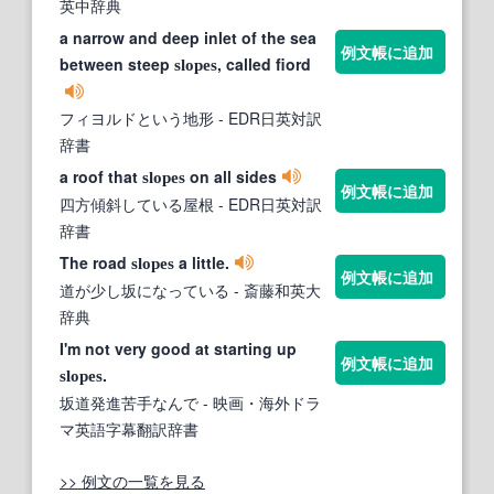
英中辞典
a narrow and deep inlet of the sea
例文帳に追加
between steep
, called fiord
slopes
フィヨルドという地形
- EDR日英対訳
辞書
a roof that
on all sides
slopes
例文帳に追加
四方傾斜している屋根
- EDR日英対訳
辞書
The road
a little.
slopes
例文帳に追加
道が少し坂になっている
- 斎藤和英大
辞典
I'm not very good at starting up
例文帳に追加
.
slopes
坂道発進苦手なんで
- 映画・海外ドラ
マ英語字幕翻訳辞書
>> 例文の一覧を見る