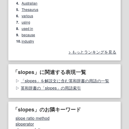
4.
Australian
5.
Thesaurus
6.
various
7.
using
8.
used in
9.
because
10.
industry
もっとランキングを見る
「slopes」に関連する表現一覧
「slopes」を解説文に含む英和辞書の用語の一覧
英和辞書の「slopes」の用語索引
「slopes」のお隣キーワード
slope ratio method
sloperator