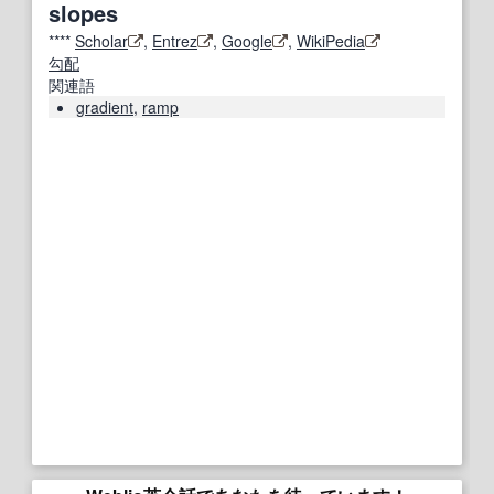
slopes
****
Scholar
,
Entrez
,
Google
,
WikiPedia
勾配
関連語
gradient
,
ramp