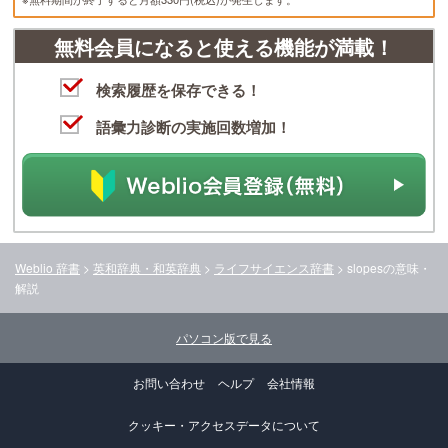
無料会員になると使える機能が満載！
検索履歴を保存できる！
語彙力診断の実施回数増加！
Weblio 辞書
>
英和辞典・和英辞典
>
ライフサイエンス辞書
>
slopes
の意味・
解説
パソコン版で見る
お問い合わせ
ヘルプ
会社情報
クッキー・アクセスデータについて