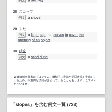
a
declivity
例文
28
スコップ
a
shovel
例文
29
ふた
a
lid
or
cap
that
serves
to
cover
the
例文
opening
of an
object
30
砂丘
a
sand dune
例文
Weblio例文辞書はプログラムで機械的に意味や英語表現を生成して
いるため、不適切な項目が含まれていることもあります。ご了承く
ださいませ。
「slopes」を含む例文一覧 (728)