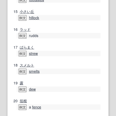
例文
15
小さい
丘
hillock
例文
16
ラッド
rudds
例文
17
ばらまく
strew
例文
18
スメルト
smelts
例文
19
露
dew
例文
20
垣根
a
fence
例文