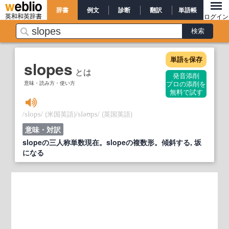
辞書
例文
診断
翻訳
単語帳
英和和英辞書
ログイン
単語
保存
を
slopes
とは
発音添削
意味・読み方・使い方
プロの添削を
無料で試す
/
/
(米国英語)
/
/
(英国英語)
slops
sləʊps
意味・対訳
slopeの三人称単数現在。slopeの複数形。傾斜する, 坂
になる