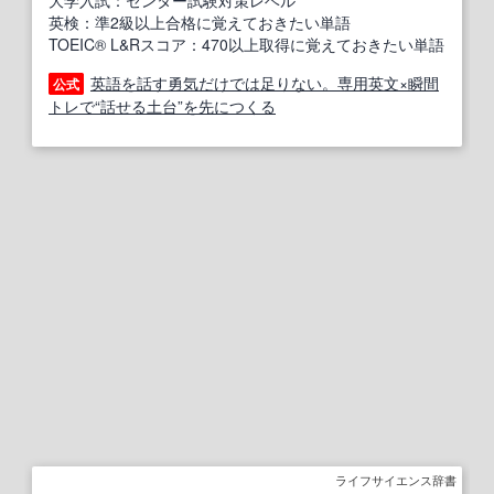
大学入試：センター試験対策レベル
英検：準2級以上合格に覚えておきたい単語
TOEIC® L&Rスコア：470以上取得に覚えておきたい単語
英語を話す勇気だけでは足りない。専用英文×瞬間
公式
トレで“話せる土台”を先につくる
ライフサイエンス辞書