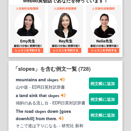
Weblio英会話であなたを待っています！
「slopes」を含む例文一覧 (728)
mountains and
slopes
例文帳に追加
山や坂
- EDR日英対訳辞書
a land sink that
slopes
例文帳に追加
傾斜のある流し台
- EDR日英対訳辞書
The road
down [goes
slopes
例文帳に追加
downhill] from there.
そこで道は下りになる.
- 研究社 新和