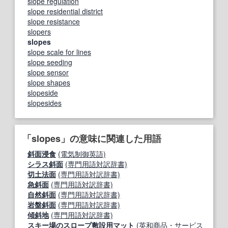
slope regulation
slope residential district
slope resistance
slopers
slopes
slope scale for lines
slope seeding
slope sensor
slope shapes
slopeside
slopesides
「slopes」の意味に関連した用語
斜面浸食
(電気制御英語)
シラス斜面
(専門用語対訳辞書)
切土法面
(専門用語対訳辞書)
急斜面
(専門用語対訳辞書)
自然斜面
(専門用語対訳辞書)
岩盤斜面
(専門用語対訳辞書)
傾斜地
(専門用語対訳辞書)
スキー場のスロープ敷設用マット
(英和商品・サービス