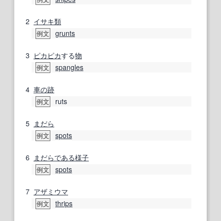
2
イサキ
類
grunts
例文
3
ピカピカ
する
物
spangles
例文
4
車の
跡
ruts
例文
5
まだら
spots
例文
6
まだら
である
様子
spots
例文
7
アザミウマ
thrips
例文