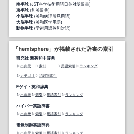
南半球
(JST科学技術用語日英対訳辞書)
東半球
(和英辞典)
小脳半球
(英和病理所見用語)
大脳半球
(英和医学用語)
動物半球
(学術用語英和対訳)
「hemisphere」が掲載された辞書の索引
研究社 新英和中辞典
出典元
索引
用語索引
ランキング
カテゴリ
品詞別索引
Eゲイト英和辞典
出典元
索引
用語索引
ランキング
ハイパー英語辞書
出典元
索引
用語索引
ランキング
電気制御英語辞典
出典元
索引
用語索引
ランキング