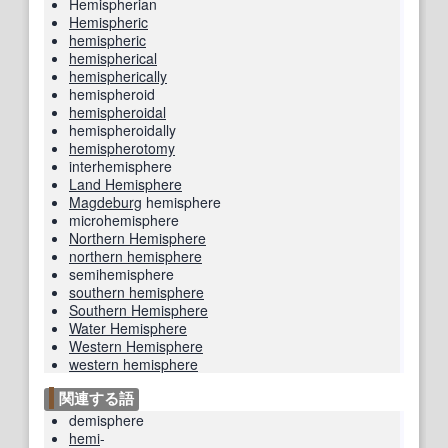
Hemispherian
Hemispheric
hemispheric
hemispherical
hemispherically
hemispheroid
hemispheroidal
hemispheroidally
hemispherotomy
interhemisphere
Land Hemisphere
Magdeburg
hemisphere
microhemisphere
Northern Hemisphere
northern hemisphere
semihemisphere
southern hemisphere
Southern Hemisphere
Water Hemisphere
Western Hemisphere
western hemisphere
関連する語
demisphere
hemi
-