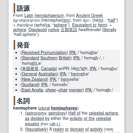
語源
From
Latin
hemisphaerium
, from
Ancient Greek
ἡμισφαίριον
(
hēmisphaí
rion
)
, from
ἡμι-
(
hē
mi
-
,
“
half
”
)
+
σφαῖρα
(
sphaî
ra
,
“
sphere
”
)
.
Equivalent to
hemi
-
+‎
sphere
.
Displaced
native
古期
英語
healftrendel
(
literally
“
half-sphere
”
)
.
発音
(
Received Pronunciation
)
IPA:
/ˈhɛmɪ
sf
ɪə/
(
Standard
Southern
British
)
IPA:
/ˈhɛmɪ
sf
ɪː/
,
/
ˈhɛmɪ
sf
ɪ
j.
ə/
(
米国
発音
,
Canada
)
enPR:
hĕ
m'
ĭ
sf
îr
,
IPA:
/ˈhɛmɪ
sf
ɪɹ/
(
General
Australian
)
IPA:
/ˈ
hem
ɪ
sf
ɪə/
(
New Zealand
)
IPA:
/ˈ
hem
əsfiə/
(
Scotland
)
IPA:
/ˈhɛmɪsfiɾ/
(
East Anglia
,
cheer
–
chair
merger
)
IPA:
/ˈhɛmɪ
sf
ɛː/
名詞
hemisphere
(
plural
hemispheres
)
(
astronomy
,
astrology
)
Half of
the
celestial sphere
,
as
divided
by
either the
ecliptic
or the
celestial
equator
.
[from
14th
c.
]
(
figuratively
)
A
realm
or
domain
of
activity
.
[1503]