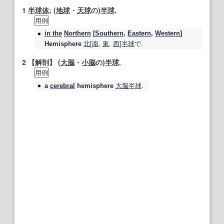
1
半球体
; (
地球
・
天球
の)
半球
.
用例
in the
Northern
[
Southern
,
Eastern
,
Western
]
北
[
南
,
東
,
西
]
半球
で.
Hemisphere
2
【
解剖
】
(
大脳
・
小脳
の)
半球
.
用例
大脳半球
.
a
cerebral
hemisphere