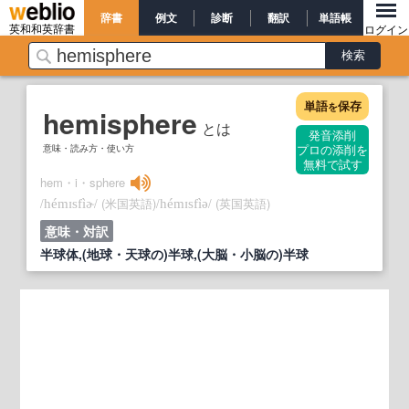
辞書
例文
診断
翻訳
単語帳
英和和英辞書
ログイン
単語
保存
を
hemisphere
とは
発音添削
意味・読み方・使い方
プロの添削を
無料で試す
hem・i・sphere
/
/
(米国英語)
/
/
(英国英語)
hémɪsfìɚ
hémɪsfìə
意味・対訳
半球体,(地球・天球の)半球,(大脳・小脳の)半球