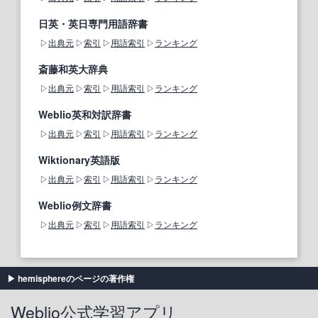
日英・英日専門用語辞書
出典元
索引
用語索引
ランキング
斎藤和英大辞典
出典元
索引
用語索引
ランキング
Weblio英和対訳辞書
出典元
索引
用語索引
ランキング
Wiktionary英語版
出典元
索引
用語索引
ランキング
Weblio例文辞書
出典元
索引
用語索引
ランキング
hemisphereのページの著作権
Weblio公式学習アプリ