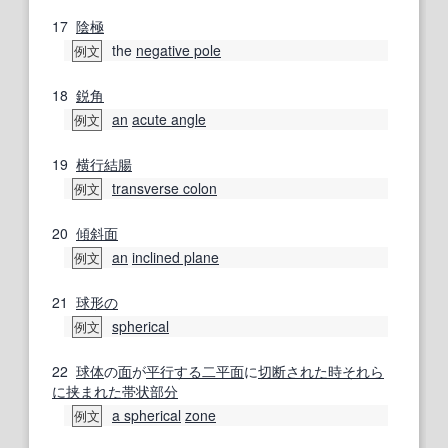
17
陰極
the
negative pole
例文
18
鋭角
an
acute angle
例文
19
横行結腸
transverse colon
例文
20
傾斜面
an
inclined plane
例文
21
球形の
spherical
例文
22
球体
の
面
が
平行する
二
平面
に
切断
された
時
それら
に
挟まれた
帯状
部分
a spherical
zone
例文