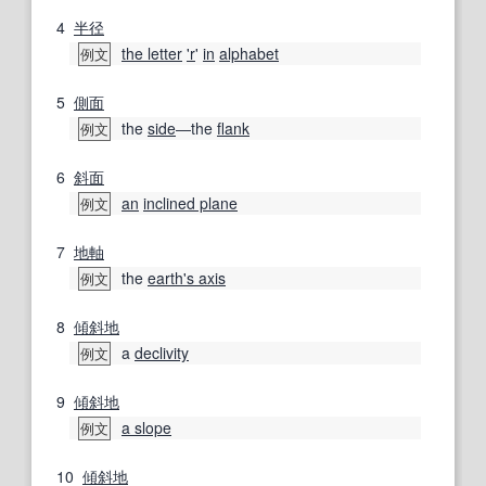
4
半径
the letter
'r
'
in
alphabet
例文
5
側面
the
side
―the
flank
例文
6
斜面
an
inclined plane
例文
7
地軸
the
earth's axis
例文
8
傾斜地
a
declivity
例文
9
傾斜地
a slope
例文
10
傾斜地