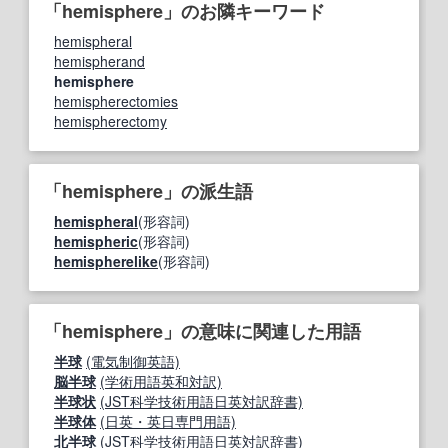
「hemisphere」のお隣キーワード
hemispheral
hemispherand
hemisphere
hemispherectomies
hemispherectomy
「hemisphere」の派生語
hemispheral
(形容詞)
hemispheric
(形容詞)
hemispherelike
(形容詞)
「hemisphere」の意味に関連した用語
半球
(電気制御英語)
脳半球
(学術用語英和対訳)
半球状
(JST科学技術用語日英対訳辞書)
半球体
(日英・英日専門用語)
北半球
(JST科学技術用語日英対訳辞書)