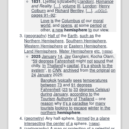
1831
, L[etitia] E[lizabeth] L[
andon
],
Romance
and Reality.
[
…
]
,
volume
III
,
London
:
Henry
Colburn
and
Richard
Bentley
,
[
…
]
,
,
→OCLC
pages
91–92
:
Love
is
the
Columbus
of
our
moral
world
, and
opens
,
at
some
period
or
other,
a new
hemisphere
to
our view.
(
geography
)
Half of
the
Earth
,
such as
the
Northern Hemisphere
,
Southern Hemisphere
,
Western Hemisphere
or
Eastern Hemisphere
,
Land Hemisphere
,
Water Hemisphere
etc.
.
[
1550s
]
2025
January
14
,
Jay
Ganglani, Kocha Olarn,
“
59
degrees
Fahrenheit
might
not
sound
that
chilly.
In
Thailand
’s
capital
,
it
’
s a
shock
to the
system
”,
in
CNN
‎,
archived
from
the original
on
24
January
2025
:
Bangkok
typically
sees
temperatures
between
73
and
91
degrees
Fahrenheit
(
23
to
33
degrees Celsius
)
during
January
,
according to
the
Tourism
Authority
of
Thailand
– one
reason
why
it
’
s a
paradise
for
many
tourists
looking to
escape
winter
in the
northern
hemisphere
.
(
geometry
)
Any half-sphere,
formed
by a
plane
intersecting
the center
of a
sphere.
.
[
1580s
]
(
cartography
)
A
map
or
projection
of a
celestial
or