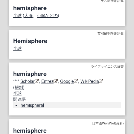
英和医学用語集
hemisphere
半球
(
大脳
、
小脳
などの
)
英和解剖学用語集
Hemisphere
半球
ライフサイエンス辞書
hemisphere
****
Scholar
,
Entrez
,
Google
,
WikiPedia
(
解剖
)
半球
関連語
hemispheral
日本語WordNet(英和)
hemisphere