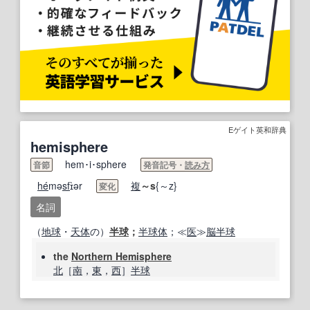
Eゲイト英和辞典
hemisphere
hem･i･sphere
音節
発音記号・
読み方
he
́mə
sf
ɪ̀ər
複
～s
{～z}
変化
名詞
（
地球
・
天体
の）
半球
；
半球体
；≪
医
≫
脳半球
the
Northern Hemisphere
北
［
南
，
東
，
西
］
半球