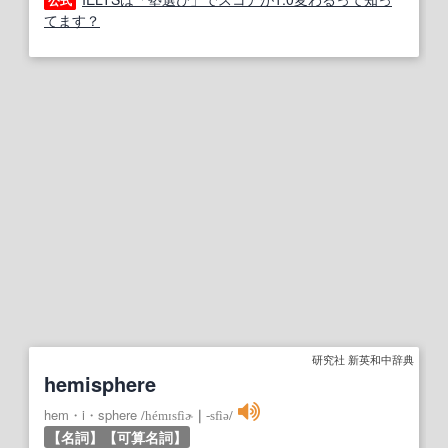
公式
てます？
研究社 新英和中辞典
hemisphere
hem・i・sphere
/
hémɪsfìɚ
｜
‐sfìə
/
【名詞】
【可算名詞】