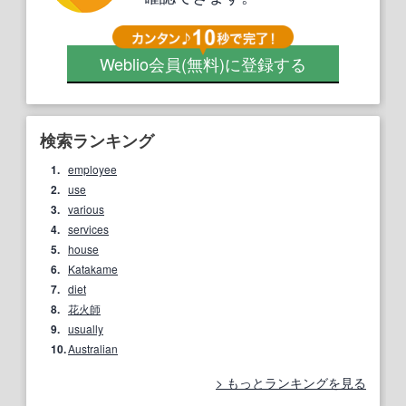
Weblio会員
(無料)
に登録する
検索ランキング
1.
employee
2.
use
3.
various
4.
services
5.
house
6.
Katakame
7.
diet
8.
花火師
9.
usually
10.
Australian
もっとランキングを見る