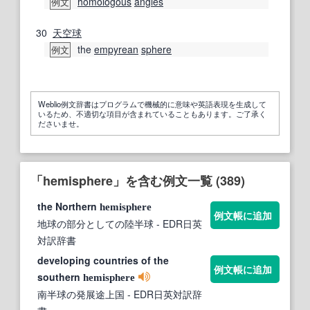
homologous
angles
例文
30
天空
球
the
empyrean
sphere
例文
Weblio例文辞書はプログラムで機械的に意味や英語表現を生成して
いるため、不適切な項目が含まれていることもあります。ご了承く
ださいませ。
「hemisphere」を含む例文一覧 (389)
the Northern
hemisphere
例文帳に追加
地球の部分としての陸半球
- EDR日英
対訳辞書
developing countries of the
例文帳に追加
southern
hemisphere
南半球の発展途上国
- EDR日英対訳辞