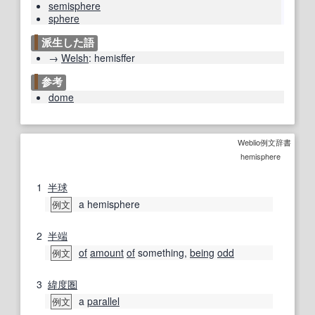
semisphere
sphere
派生した語
→
Welsh
:
hemisffer
参考
dome
Weblio例文辞書
hemisphere
1
半球
a hemisphere
例文
2
半端
of
amount
of
something,
being
odd
例文
3
緯度
圏
a
parallel
例文