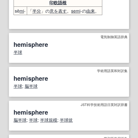
印欧語
根
sē
mi
-
「
半分
」の
意
を表す
。
semi
-の
由来
。
電気制御英語辞典
hemisphere
半球
学術用語英和対訳集
hemisphere
半球
;
脳半球
JST科学技術用語日英対訳辞書
hemisphere
脳半球
;
半球
;
半球
規模
;
半球状