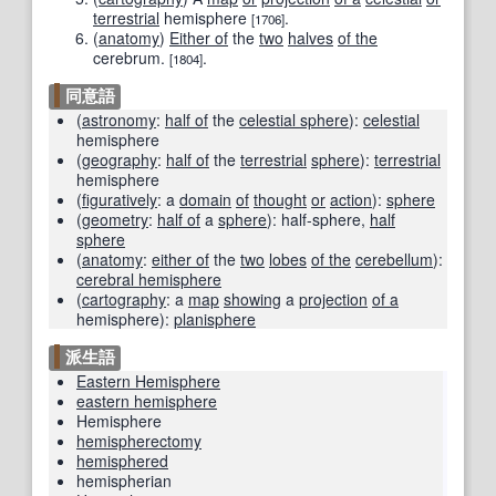
terrestrial
hemisphere
.
[1706]
(
anatomy
)
Either of
the
two
halves
of the
cerebrum.
.
[1804]
同意語
(
astronomy
:
half of
the
celestial sphere
)
:
celestial
hemisphere
(
geography
:
half of
the
terrestrial
sphere
)
:
terrestrial
hemisphere
(
figuratively
: a
domain
of
thought
or
action
)
:
sphere
(
geometry
:
half of
a
sphere
)
:
half-sphere
,
half
sphere
(
anatomy
:
either of
the
two
lobes
of the
cerebellum
)
:
cerebral hemisphere
(
cartography
: a
map
showing
a
projection
of a
hemisphere
)
:
planisphere
派生語
Eastern Hemisphere
eastern hemisphere
Hemisphere
hemispherectomy
hemisphered
hemispherian