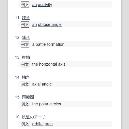
an
acclivity
例文
11
鈍角
an
obtuse angle
例文
12
陣形
a
battle-formation
例文
13
横軸
the
horizontal axis
例文
14
軸角
axial angle
例文
15
両極
圏
the
polar
circles
例文
16
軌道の
アーチ
orbital
arch
例文