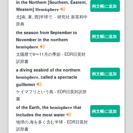
in the Northern [Southern, Eastern,
例文帳に追加
Western]
Hemisphere
北[南, 東, 西]半球で.
- 研究社 新英和中
辞典
the season from September to
例文帳に追加
November in the northern
hemisphere
太陽暦で9〜11月の季節
- EDR日英対
訳辞書
a diving seabird of the northern
例文帳に追加
, called a spectacle
hemisphere
guillemot
ケイマフリという鳥
- EDR日英対訳辞
書
of the Earth, the
that
hemisphere
例文帳に追加
includes the most water
地球の,海を多く含む半球
- EDR日英対
訳辞書