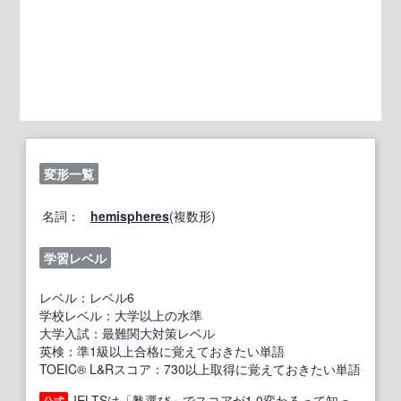
変形一覧
名詞：
hemispheres
(複数形)
学習レベル
レベル：レベル6
学校レベル：大学以上の水準
大学入試：最難関大対策レベル
英検：準1級以上合格に覚えておきたい単語
TOEIC® L&Rスコア：730以上取得に覚えておきたい単語
IELTSは「塾選び」でスコアが1.0変わるって知っ