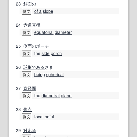
23
斜面
の
of a
slope
例文
24
赤道
直径
equatorial
diameter
例文
25
側面の
ポーチ
the
side
porch
例文
26
球形
である
さま
being
spherical
例文
27
直径
面
the
diametral
plane
例文
28
焦点
focal point
例文
29
対応角