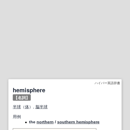
ハイパー英語辞書
hemisphere
【名詞】
半球
（
体
）,
脳半球
用例
the
northern
/
southern hemisphere