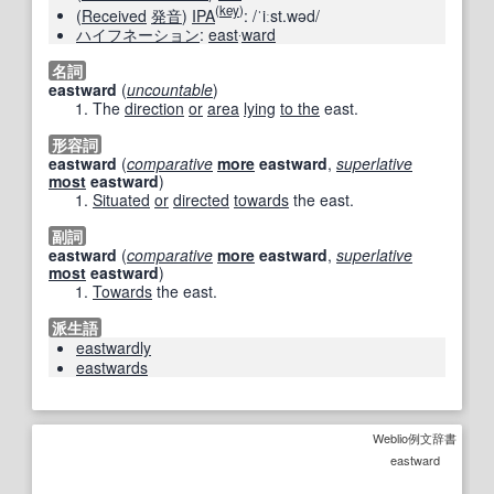
(
key
)
(
Received
発音
)
IPA
:
/ˈiːst.wəd/
ハイフネーション
:
east
‧
ward
名詞
eastward
(
uncountable
)
The
direction
or
area
lying
to the
east.
形容詞
eastward
(
comparative
more
eastward
,
superlative
most
eastward
)
Situated
or
directed
towards
the east.
副詞
eastward
(
comparative
more
eastward
,
superlative
most
eastward
)
Towards
the east.
派生語
eastwardly
eastwards
Weblio例文辞書
eastward