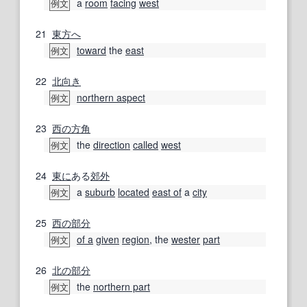
a
room
facing
west
例文
21
東方へ
toward
the
east
例文
22
北向き
northern aspect
例文
23
西の
方角
the
direction
called
west
例文
24
東に
ある
郊外
a
suburb
located
east of
a
city
例文
25
西の
部分
of a
given
region
, the
wester
part
例文
26
北の
部分
the
northern part
例文