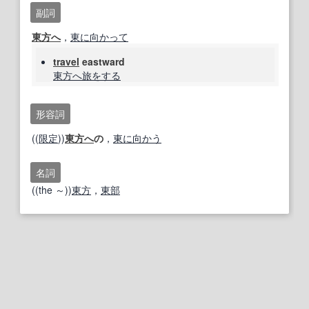
副詞
東方へ
，
東に
向かって
travel
eastward
東方へ
旅
をする
形容詞
((
限定
))
東方へ
の
，
東に
向かう
名詞
((the ～))
東方
，
東部