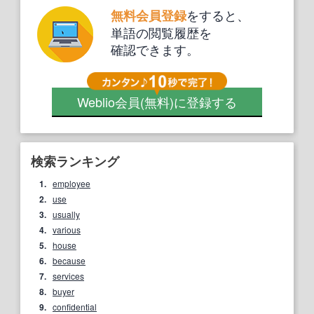
をすると、
無料会員登録
単語の閲覧履歴を
確認できます。
Weblio会員
(無料)
に登録する
検索ランキング
1.
employee
2.
use
3.
usually
4.
various
5.
house
6.
because
7.
services
8.
buyer
9.
confidential