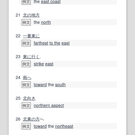
the
east coast
例文
21
北の
地方
the
north
例文
22
一番
東に
farthest
to the
east
例文
23
東に
行く
.
strike
east
例文
24
南へ
toward
the
south
例文
25
北向き
northern aspect
例文
26
北東
の方
へ
toward
the
northeast
例文