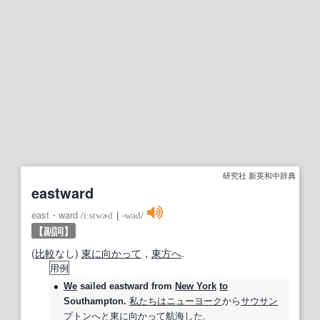
研究社 新英和中辞典
eastward
east・ward
/
íːstwɚd
｜
‐wəd
/
【副詞】
(
比較
なし)
東に
向かって
，
東方へ
.
用例
We
sailed
eastward
from
New York
to
私たちは
ニューヨーク
から
サウサン
Southampton.
プトン
へと
東に
向かって
航海
した.