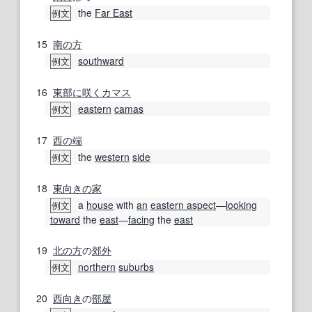
the
Far East
例文
15
南の
方
southward
例文
16
東部に
咲く
カマス
eastern
camas
例文
17
西の
端
the
western
side
例文
18
東向きの
家
a
house
with
an
eastern aspect
―
looking
例文
toward
the
east
―
facing
the
east
19
北の方
の
郊外
northern
suburbs
例文
20
西向き
の
部屋