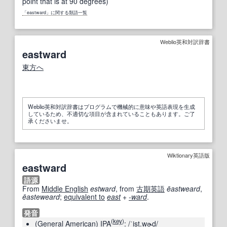
point that is at 90 degrees)
「eastward」に関する類語一覧
Weblio英和対訳辞書
eastward
東方へ
Weblio英和対訳辞書はプログラムで機械的に意味や英語表現を生成
しているため、不適切な項目が含まれていることもあります。ご了
承くださいませ。
Wiktionary英語版
eastward
語源
From
Middle English
estward
, from
古期英語
ēastweard
,
ēasteweard
;
equivalent to
east
+‎
-ward
.
発音
(
key
)
(
General American
)
IPA
:
/ˈist.wɚd/