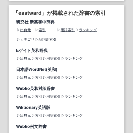
「eastward」が掲載された辞書の索引
研究社 新英和中辞典
出典元
索引
用語索引
ランキング
カテゴリ
品詞別索引
Eゲイト英和辞典
出典元
索引
用語索引
ランキング
日本語WordNet(英和)
出典元
索引
用語索引
ランキング
Weblio英和対訳辞書
出典元
索引
用語索引
ランキング
Wiktionary英語版
出典元
索引
用語索引
ランキング
Weblio例文辞書