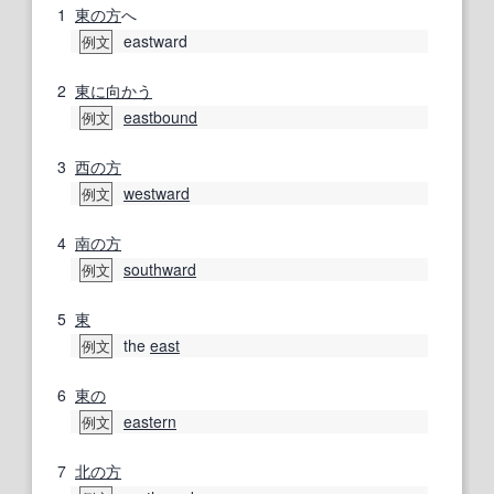
1
東の
方
へ
eastward
例文
2
東に
向かう
eastbound
例文
3
西の
方
westward
例文
4
南の
方
southward
例文
5
東
the
east
例文
6
東の
eastern
例文
7
北の方