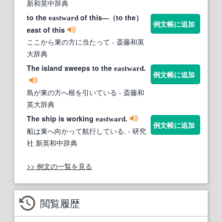
新和英中辞典
to the
of this―（to the）
eastward
例文帳に追加
east of this
ここから東の方に当たって
- 斎藤和英
大辞典
The island sweeps to the
.
eastward
例文帳に追加
島が東の方へ根を引いている
- 斎藤和
英大辞典
The ship is working
.
eastward
例文帳に追加
船は東へ向かって航行している.
- 研究
社 新英和中辞典
>> 例文の一覧を見る
閲覧履歴