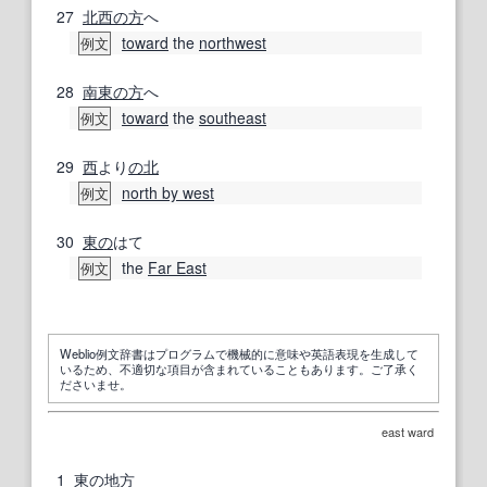
27
北西
の方
へ
toward
the
northwest
例文
28
南東
の方
へ
toward
the
southeast
例文
29
西
より
の北
north by west
例文
30
東の
はて
the
Far East
例文
Weblio例文辞書はプログラムで機械的に意味や英語表現を生成して
いるため、不適切な項目が含まれていることもあります。ご了承く
ださいませ。
east ward
1
東の
地方