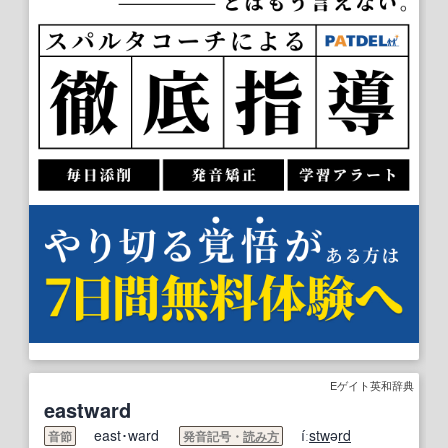
Eゲイト英和辞典
eastward
east･ward
íː
stw
ə
rd
音節
発音記号・
読み方