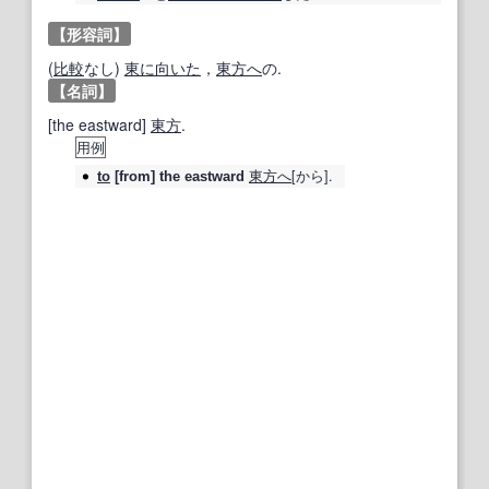
【形容詞】
(
比較
なし)
東に向いた
，
東方へ
の.
【名詞】
[the eastward]
東方
.
用例
東方へ
[から].
to
[from] the
eastward