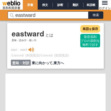
辞書
例文
診断
翻訳
単語帳
英和和英辞書
ログイン
単語
保存
を
eastward
とは
発音添削
意味・読み方・使い方
プロの添削を
無料で試す
east・ward
/
/
(米国英語)
/
/
(英国英語)
íːstwɚd
íːstwəd
意味・対訳
東に向かって,東方へ