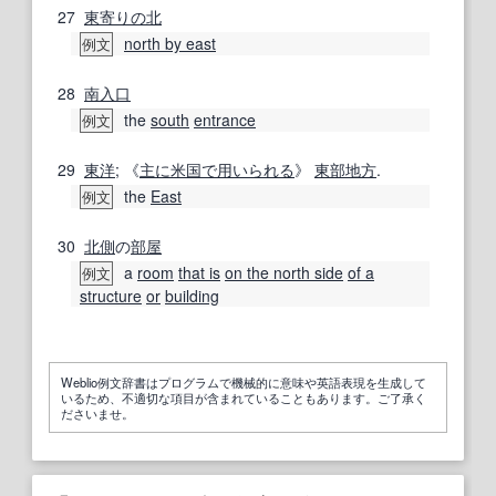
27
東寄りの
北
north by east
例文
28
南入
口
the
south
entrance
例文
29
東洋
; 《
主に
米国
で用いられる
》
東部
地方
.
the
East
例文
30
北側
の
部屋
a
room
that is
on the north side
of a
例文
structure
or
building
Weblio例文辞書はプログラムで機械的に意味や英語表現を生成して
いるため、不適切な項目が含まれていることもあります。ご了承く
ださいませ。