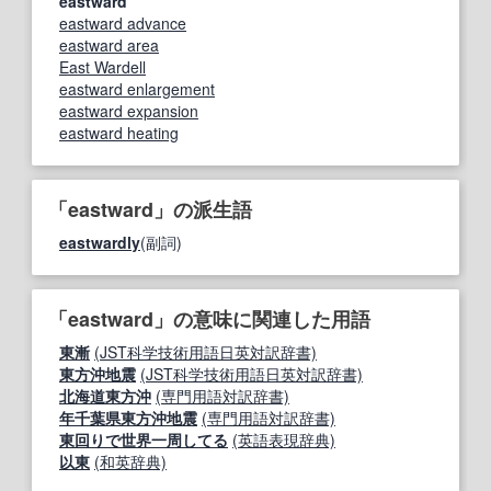
eastward
eastward advance
eastward area
East Wardell
eastward enlargement
eastward expansion
eastward heating
「eastward」の派生語
eastwardly
(副詞)
「eastward」の意味に関連した用語
東漸
(JST科学技術用語日英対訳辞書)
東方沖地震
(JST科学技術用語日英対訳辞書)
北海道東方沖
(専門用語対訳辞書)
年千葉県東方沖地震
(専門用語対訳辞書)
東回りで世界一周してる
(英語表現辞典)
以東
(和英辞典)