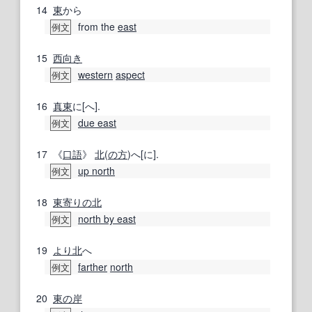
14
東
から
from the
east
例文
15
西向き
western
aspect
例文
16
真東
に[へ].
due east
例文
17
《
口語
》
北
(
の方
)へ[に].
up north
例文
18
東寄りの
北
north by east
例文
19
より北
へ
farther
north
例文
20
東の
岸