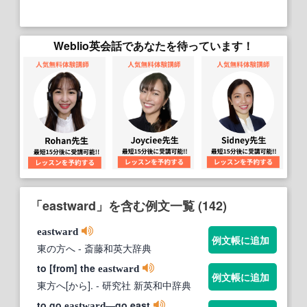
Weblio英会話であなたを待っています！
「eastward」を含む例文一覧 (142)
eastward
例文帳に追加
東の方へ
- 斎藤和英大辞典
to [from] the
eastward
例文帳に追加
東方へ[から].
- 研究社 新英和中辞典
to go
―go east
eastward