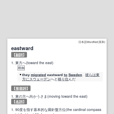
日本語WordNet(英和)
eastward
【
副詞
】
1.
東方へ(toward the east)
用例
彼らは
東
they
migrated
eastward
to
Sweden
方に
スウェーデン
へと
移り
住
んだ
【
形容詞
】
1.
東の方へ向かうさま(moving toward the east)
【
名詞
】
1.
90度を指す基本的な羅針盤方位(the cardinal compass