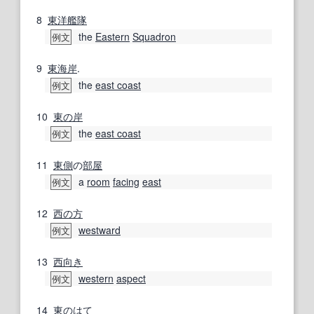
8
東洋
艦隊
the
Eastern
Squadron
例文
9
東海岸
.
the
east coast
例文
10
東の
岸
the
east coast
例文
11
東側
の
部屋
a
room
facing
east
例文
12
西の
方
westward
例文
13
西向き
western
aspect
例文
14
東の
はて