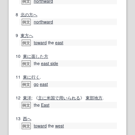
northward
例文
8
北の方へ
northward
例文
9
東方へ
toward
the
east
例文
10
東に
面した
方
the
east side
例文
11
東に
行く
.
go
east
例文
12
東洋
; 《
主に
米国
で用いられる
》
東部
地方
.
the
East
例文
13
西へ
toward
the
west
例文