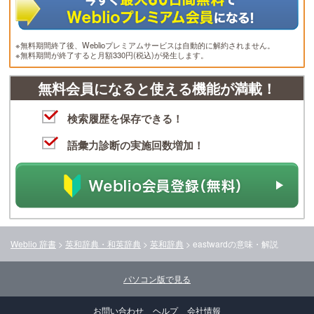
※無料期間終了後、Weblioプレミアムサービスは自動的に解約されません。
※無料期間が終了すると月額330円(税込)が発生します。
無料会員になると使える機能が満載！
検索履歴を保存できる！
語彙力診断の実施回数増加！
Weblio 辞書
>
英和辞典・和英辞典
>
英和辞典
>
eastward
の意味・解説
パソコン版で見る
お問い合わせ
ヘルプ
会社情報