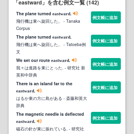
「eastward」を含む例文一覧 (142)
The plane turned
.
eastward
例文帳に追加
飛行機は東へ旋回した。
- Tanaka
Corpus
The plane turned
.
eastward
例文帳に追加
飛行機は東へ旋回した。
- Tatoeba例
文
We set our route
.
eastward
例文帳に追加
我々は進路を東にとった.
- 研究社 新
英和中辞典
There is an island far to the
例文帳に追加
.
eastward
はるか東の方に島がある
- 斎藤和英大
辞典
The magnetic needle is deflected
例文帳に追加
.
eastward
磁石の針が東に振れている.
- 研究社