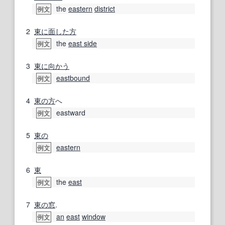
the
eastern
district
例文
2
東に
面した
方
the
east side
例文
3
東に
向かう
eastbound
例文
4
東の
方
へ
eastward
例文
5
東の
eastern
例文
6
東
the
east
例文
7
東の
窓
.
an
east
window
例文